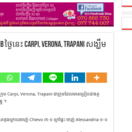
ថ្ងៃនេះ Carpi, Verona, Trapani សង្ឃឹម
េះក្រុម Carpi, Verona, Trapani ជាក្រុមដែលមានប្រៀបជាងគូ
ទុ ។
ួតចុងក្រោយចាញ់ Chievo ៣-០ ក្រៅផ្ទះ ចាញ់ Alessandria ១-០