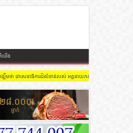
ពីយើង
 នៅជាន់ទី៩ បន្ទប់ ៩០២ !