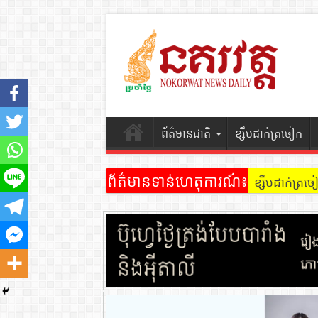
ព័ត៌មានជាតិ
ខ្សឹបដាក់ត្រចៀក
ព័ត៌មានទាន់ហេតុការណ៍៖
ខ្សឹបដាក់ត្រ