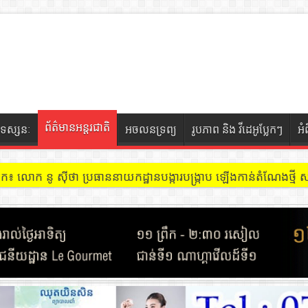
ព័ត៌មានអន្តរជាតិ
ទស្សនៈ
អចលនទ្រព្យ
រូបភាព និង វីដេអូប្លែកៗ
អំ
ចៀក ៖ អគារ Sky 31 នៅខណ្ឌទួលគោក មានអ្នកជួលបន្ទប់បើកល្បែងសុីសង