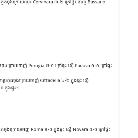
រកួតចុងក្រោយឈ្នះ Cervinara ៣-២ ក្រៅផ្ទះ ចាញ់ Bassano
ុងក្រោយចាញ់ Perugia ២-១ ក្រៅផ្ទះ ស្មើ Padova ១-១ ក្រៅផ្ទះ
កួតចុងក្រោយចាញ់ Cittadella ៤-២ ក្នុងផ្ទះ ស្មើ
 ក្នុងផ្ទះ។
ចុងក្រោយចាញ់ Roma ១-០ ក្នុងផ្ទះ ស្មើ Novara ០-០ ក្រៅផ្ទះ