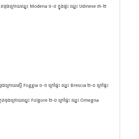
ួតចុងក្រោយឈ្នះ Modena ១-០ ក្នុងផ្ទះ ឈ្នះ Udinese ៣-២
ងក្រោយស្មើ Foggia ១-១ ក្រៅផ្ទះ ឈ្នះ Brescia ២-០ ក្រៅផ្ទះ
ួតចុងក្រោយឈ្នះ Folgore ២-០ ក្រៅផ្ទះ ឈ្នះ Omegna