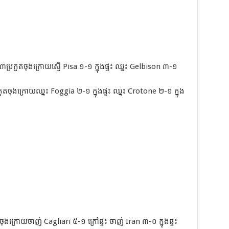
្រកួតចុងក្រោយស្មើ Pisa ១-១ ក្នុងផ្ទះ ឈ្នះ Gelbison ៣-១
ចុងក្រោយឈ្នះ Foggia ២-១ ក្នុងផ្ទះ ឈ្នះ Crotone ២-១ ក្នុង
ក្រោយចាញ់ Cagliari ៥-១ ក្រៅផ្ទះ ចាញ់ Iran ៣-០ ក្នុងផ្ទះ