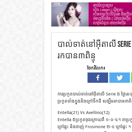
បាល់ទាត់នៅអុីតាលី Serie B 
រកបាន៣ពិន្ទុ
ចែករំលែក៖
ការប្រកួតបាល់ទាត់នៅអុីតាលី Serie B ថ្ងៃន
ប្រកួតទាំងក្នុងនិងក្រៅទឹកដី សង្ឃឹមរកបាន៣ពិន្
Entella(21) Vs Avellino(12)
Entella ៥ប្រកួតចុងក្រោយគឺ ១-០-៤។ ៣ប្រក
ក្រៅផ្ទះ និងចាញ់ Frosinone ២-០ ក្រៅផ្ទះ ។