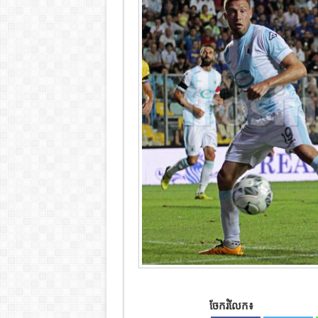
ចែករំលែក៖