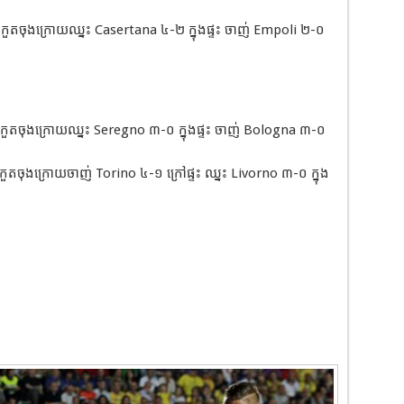
ួតចុងក្រោយឈ្នះ Casertana ៤-២ ក្នុងផ្ទះ ចាញ់ Empoli ២-០
កួតចុងក្រោយឈ្នះ Seregno ៣-០ ក្នុងផ្ទះ ចាញ់ Bologna ៣-០
ួតចុងក្រោយចាញ់ Torino ៤-១ ក្រៅផ្ទះ ឈ្នះ Livorno ៣-០ ក្នុង