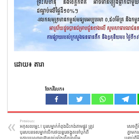
ដោយ​៖ តារា​
ចែករំលែក៖
Previous:
អកុសល​ម្លេះ.! បុរសម្នាក់កំពុងជិះកង់តាមផ្លូវ​ ត្រូវ
សេចក្ដី
បុរសបរទេសម្នាក់បើករថយន្ដរេចង្កូតទៅបុកពី
គ្នាមក
ក្រោយបណ្តាលឱ្យស្លាប់ទាំងព្រឹកព្រលឹម
បន្ទាប់ពី