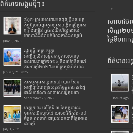
ព័ត៌មានសង្គមថ្មីៗ ៖
>
ឪពុក-ម្ដាយអស់ការអត់ធ្មត់,ប្ដឹងសមត្ថ
សាលាប៊ែលធ
កិច្ចឱ្យចាប់ខ្លួនកូនប្រុសបង្កើតប្រើប្រាស់
សិក្សា២
គ្រឿងញៀន ក្នុងករណីហិង្សាដោយ
ចេតនានិងគំរាមកំហែងថានឹងសម្លាប់
ថ្ងៃទី០៣ក
June 3, 2026
រដ្ឋមន្រ្តី​ នេត្រ​ ភក្ត្រា​
អញ្ជើញបើកសន្និបាតបូកសរុបលទ្ធ
ព័ត៌មានអន្
ផលការងារឆ្នាំ២០២៤ និងលើកទិសដៅ
ការងារឆ្នាំ២០២៥របស់​ក្រសួង​ព័ត៌មាន​
January 21, 2025
សកម្មភាពសម្តេចតេជោ ហ៊ុន សែន
អញ្ជើញបំពេញទស្សនកិច្ចផ្លូវការ នៅរដ្ឋ
ធានីហាវ៉ាណា សាធារណរដ្ឋគុយបា
September 25, 2022
8 hours ago
ខេត្តក្រចេះ នៅថ្ងៃទី ៣ ខែកក្កដានេះ
មានករណីស្លាប់ដោយសារជំងឺកូវីដ-១៩
ចំនួន ០១នាក់ ជាបុរសជនជាតិខ្មែរអាយុ
៨៣ឆ្នាំ
July 3, 2021