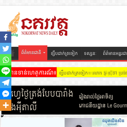
ព័ត៌មានជាតិ
ខ្សឹបដាក់ត្រចៀក
ទស្សនៈ
ព័ត៌មានអន្តរជា
ព័ត៌មានទាន់ហេតុការណ៍៖
ខ្សឹបដាក់ត្រចៀក ៖ អគារ Sky 31 នៅ