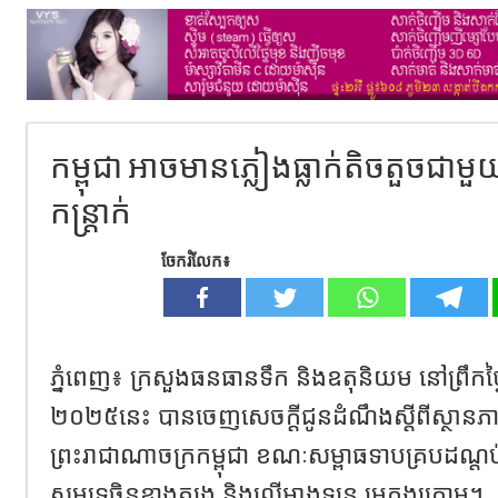
កម្ពុជា​ អាចមានភ្លៀងធ្លាក់តិចតួចជាមួយផ
កន្ត្រាក់
ចែករំលែក៖
ភ្នំពេញ​៖​ ក្រសួងធនធានទឹក​ និង​ឧតុនិយម​ នៅព្រឹក​ថ្ងៃ​
២០២៥នេះ​ បានចេញសេចក្ដីជូនដំណឹង​ស្តីពីស្ថា
ព្រះរាជាណាចក្រកម្ពុជា ខណៈ​សម្ពាធទាបគ្របដណ្តប
សមុទ្រចិនខាងត្បូង និងលើអាងទន្លេ មេគង្គក្រោម។