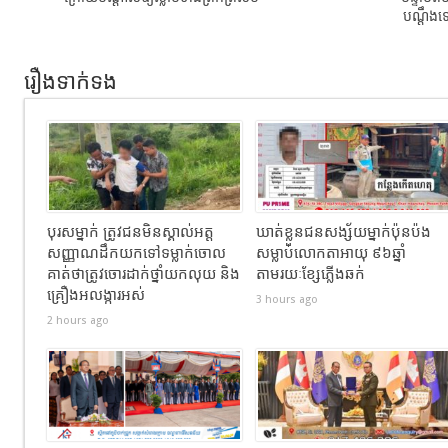
បណ្ដឹងទ
រឿងទាក់ទង
បុរសម្នាក់ ត្រូវជនមិនស្គាល់អត្ត
ឃាត់ខ្លួនជនសង្ស័យម្នាក់ប៉ុនប៉ង
សញ្ញាណដឹកយកទៅទម្លាក់ចោល
សម្លាប់លោកតាអាយុ ៩៦ឆ្នាំ
គាត់ថាត្រូវចោរដាក់ថ្នាំយកលុយ និង
តាមរយៈខ្សែភ្លើងឆក់
គ្រឿងអលង្ការអស់
3 hours ago
2 hours ago