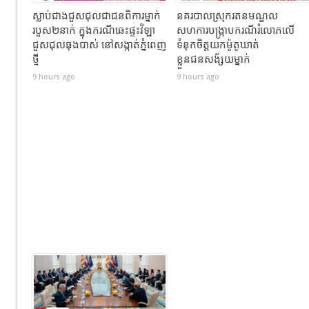
ស្លាប់ជាងជួសជុលជាជនពិការម្នាក់
នគរបាលស្រុករតនមណ្ឌល
របួស២នាក់ ក្នុងករណីឆេះផ្ទះវិឡា
សហការបង្រ្កាបករណីរំលោភលើ
ជួសជុលធុងបាស់ នៅសង្កាត់ភ្នំពេញ
ទំនុកចិត្តយកម៉ូតូឃាត់
ថ្មី
ខ្លួនជនសង័្សយម្នាក់
9 hours ago
9 hours ago