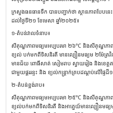
ក្រសួងធនធានទឹក​ បានបញ្ជាក់ថា​ ស្ថានភាពបែបនេះនឹង
ដល់ថ្ងៃទី២១ ខែមេសា ឆ្នាំ២០២៥៖
១-តំបន់វាលទំនាប៖
សីតុណ្ហភាពមធ្យមអប្បបរមា ២៦°C និងសីតុណ្ហភ
ខ្យល់ បក់មកពីទិសនិរតី មានល្បឿនមធ្យម ២ម៉ែត្រវិន
មានជ័យ ពោធិ៍សាត់ សៀមរាប ស្វាយរៀង និងខេត្តតាក
ជាមួយផ្គររន្ទះ និង ខ្យល់កន្ត្រាក់គ្របដណ្តប់លើផ្ទៃ
២-តំបន់ខ្ពង់រាប៖
សីតុណ្ហភាពមធ្យមអប្បបរមា ២៥°C និងសីតុណ្ហភ
ខ្យល់បក់មកពីទិសនិរតី និងអាគ្នេយ៍មានល្បឿនមធ្យម 