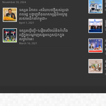
November 30, 2024
ទស្សនៈវិភាគ៖ «ឥរិយាបថថ្មីរបស់ប្រជា
ពលរដ្ឋ បង្ហាញពីគុណសម្បត្តិដ៏អស្ចារ្យ
របស់មេដឹកនាំកម្ពុជា»
April 1, 2021
ទស្សនល្ងីល្ងើ÷៤រឿងសើចយំនិងកំហឹង
ល្បីក្នុងបណ្តាញសង្គមហ្វេសប៊ុកក្នុង
សប្តាហ៍នេះ
March 16, 2021