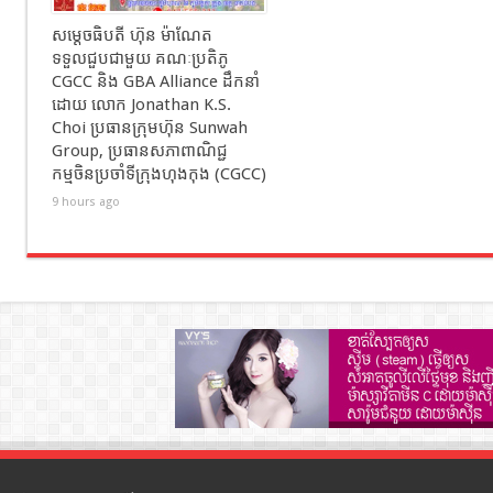
សម្ដេចធិបតី ហ៊ុន ម៉ាណែត
ទទួលជួបជាមួយ គណៈប្រតិភូ
CGCC និង GBA Alliance ដឹកនាំ
ដោយ លោក Jonathan K.S.
Choi ប្រធានក្រុមហ៊ុន Sunwah
Group, ប្រធានសភាពាណិជ្ជ
កម្មចិនប្រចាំទីក្រុងហុងកុង (CGCC)
9 hours ago