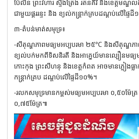
ប៉ៃលិន ព្រះវិហារ ស្ទឹងត្រែង រតនគិរី និងខេត្តមណ្ឌលគ
ជាមួយផ្គររន្ទះ និង ខ្យល់កន្ត្រាក់គ្របដណ្តប់លើផ្ទៃ
៣-តំបន់មាត់សមុទ្រ៖
-សីតុណ្ហភាពមធ្យមអប្បបរមា ២៥°C និងសីតុណ្ហ
ខ្យល់បក់មកពីទិសនិរតី និងអាគ្នេយ៍មានល្បឿនមធ្យម ២
កោះកុង ព្រះសីហនុ និងខេត្តកំពត អាចមានភ្លៀងធ្លាក់
កន្ត្រាក់គ្រប ដណ្តប់លើផ្ទៃដី១០%។
-រលកសមុទ្រមានកម្ពស់មធ្យមអប្បបរមា ០,៥០ម៉ែត្រ
០,៧៥ម៉ែត្រ៕