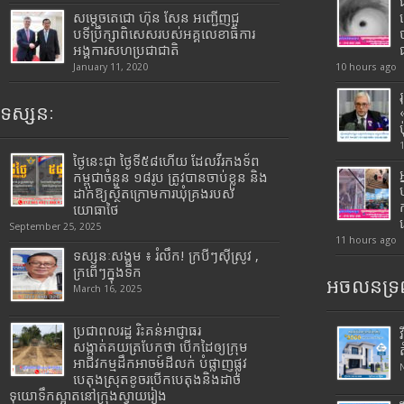
សម្តេចតេជោ ហ៊ុន សែន អញ្ជើញជួ
បទីប្រឹក្សាពិសេសរបស់អគ្គលេខាធិការ
អង្គការសហប្រជាជាតិ
January 11, 2020
10 hours ago
ទស្សនៈ
ថ្ងៃនេះជា ថ្ងៃទី៥៨ហើយ ដែលវីរកងទ័ព
កម្ពុជាចំនួន ១៨រូប ត្រូវបានចាប់ខ្លួន និង
ដាក់ឱ្យស្ថិតក្រោមការឃុំគ្រងរបស់
យោធាថៃ
September 25, 2025
11 hours ago
ទស្សនៈសង្គម ៖ រំលឹក! ក្របីៗស៊ីស្រូវ ,
ក្រពើៗក្នុងទឹក
អចលនទ្រព
March 16, 2025
ប្រជាពលរដ្ឋ រិះគន់អាជ្ញាធរ
សង្កាត់គយត្របែកថា បើកដៃឲ្យក្រុម
អាជីវកម្មដឹកអាចម៍ដីលក់ បំផ្លាញផ្លូវ
បេតុងស្រុតខូចរបើកបេតុងនិងដាច់
ទុយោទឹកស្អាតនៅក្រុងស្វាយរៀង