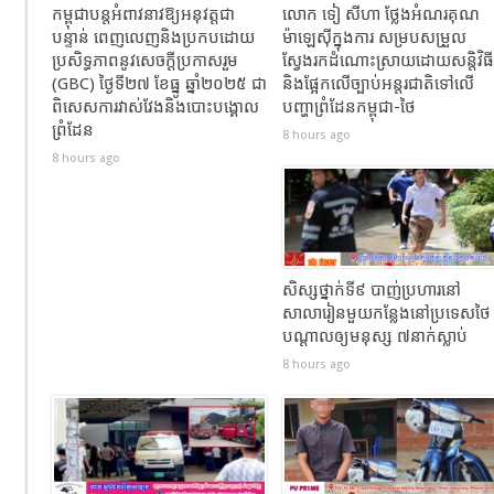
កម្ពុជាបន្តអំពាវនាវឱ្យអនុវត្តជា
លោក ទៀ សីហា ថ្លែងអំណរគុណ
បន្ទាន់ ពេញលេញនិងប្រកបដោយ
ម៉ាឡេស៊ីក្នុងការ សម្របសម្រួល
ប្រសិទ្ធភាពនូវសេចក្តីប្រកាសរួម
ស្វែងរកដំណោះស្រាយដោយសន្តិវិធី
(GBC) ថ្ងៃទី២៧ ខែធ្នូ ឆ្នាំ២០២៥ ជា
និងផ្អែកលើច្បាប់អន្តរជាតិទៅលើ
ពិសេសការវាស់វែងនិងបោះបង្គោល
បញ្ហាព្រំដែនកម្ពុជា-ថៃ
ព្រំដែន
8 hours ago
8 hours ago
សិស្សថ្នាក់ទី៩ បាញ់ប្រហារនៅ
សាលារៀនមួយកន្លែងនៅប្រទេសថៃ
បណ្តាលឲ្យមនុស្ស ៧នាក់ស្លាប់
8 hours ago