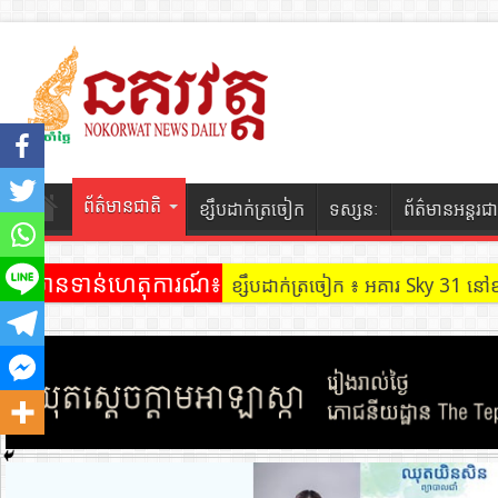
ព័ត៌មានជាតិ
ខ្សឹបដាក់ត្រចៀក
ទស្សនៈ
ព័ត៌មានអន្តរជា
ព័ត៌មានទាន់ហេតុការណ៍៖
ខ្សឹបដាក់ត្រចៀក ៖ ដល់ករ ! ឈ្មួញដ