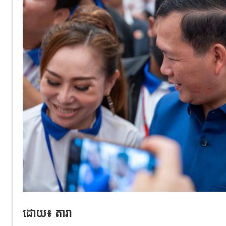
ដោយ​៖ តារា​