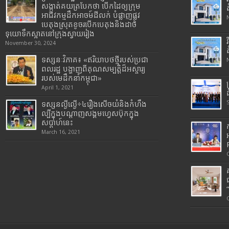
សង្កាត់គយត្របែកថា បើកដៃឲ្យក្រុម
អាជីវកម្មដឹកអាចម៍ដីលក់ បំផ្លាញផ្លូវ
បេតុងស្រុតខូចរបើកបេតុងនិងដាច់
ទុយោទឹកស្អាតនៅក្រុងស្វាយរៀង
November 30, 2024
ទស្សនៈវិភាគ៖ «ឥរិយាបថថ្មីរបស់ប្រជា
ពលរដ្ឋ បង្ហាញពីគុណសម្បត្តិដ៏អស្ចារ្យ
របស់មេដឹកនាំកម្ពុជា»
April 1, 2021
ទស្សនល្ងីល្ងើ÷៤រឿងសើចយំនិងកំហឹង
ល្បីក្នុងបណ្តាញសង្គមហ្វេសប៊ុកក្នុង
សប្តាហ៍នេះ
March 16, 2021