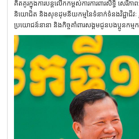
គិតគូរក្នុងការបន្តលើកកម្ពស់ការការពារសិទ្ធិ សេរីភាពអ
និយោជិត និងសុខដុមនីយកម្មនៃទំនាក់ទំនងវិជ្ជាជីវៈ រ
ប្រយោជន៍នានា និងកិច្ចគាំពារសង្គមជូនបងប្អូនកម្ម