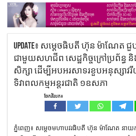
Update៖​ សម្ដេចធិបតី​ ហ៊ុន​ ម៉ាណែ
ជាមួយសហជីព សេដ្ឋកិច្ចក្រៅប្រព័ន្ធ 
សិក្សា ដើម្បីអបអរសាទរខួបអនុស្សាវ
ទិវាពលកម្មអន្តរជាតិ ១ឧសភា
ចែករំលែក៖
ភ្នំពេញ៖ សម្ដេចមហាបវរធិបតី​ ហ៊ុន​ ម៉ាណែត​ នាយករដ្ឋម