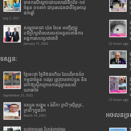
មានករណីស្លាប់ដោយសារជំងឺកូវីដ-១៩
ចំនួន ០១នាក់ ជាបុរសជនជាតិខ្មែរអាយុ
៨៣ឆ្នាំ
July 3, 2021
សម្តេចតេជោ ហ៊ុន សែន អញ្ជើញជួ
បទីប្រឹក្សាពិសេសរបស់អគ្គលេខាធិការ
អង្គការសហប្រជាជាតិ
January 11, 2020
22 hours ago
ទស្សនៈ
ថ្ងៃនេះជា ថ្ងៃទី៥៨ហើយ ដែលវីរកងទ័ព
កម្ពុជាចំនួន ១៨រូប ត្រូវបានចាប់ខ្លួន និង
ដាក់ឱ្យស្ថិតក្រោមការឃុំគ្រងរបស់
យោធាថៃ
September 25, 2025
23 hours ago
ទស្សនៈសង្គម ៖ រំលឹក! ក្របីៗស៊ីស្រូវ ,
ក្រពើៗក្នុងទឹក
អចលនទ្រព
March 16, 2025
ប្រជាពលរដ្ឋ រិះគន់អាជ្ញាធរ