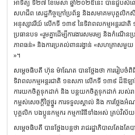
អាទិត្យ ទី២៧ ខែមេសា ឆ្នាំ​២០២៥នេះ​ បាន​ជួ
សហជីព សេដ្ឋកិច្ចក្រៅប្រព័ន្ធ និងសមាគមបុគ្គលិកស
អនុស្សាវរីយ៍ លើកទី ១៣៩ នៃទិវាពលកម្មអន្តរជាតិ
ប្រធានបទ «រួមគ្នាដើម្បីការងារសមរម្យ និងកំណើ
ភាពធន់» និងការប្រគល់ពានរង្វាន់ «សហគ្រាសម
»។
សម្ដេចធិបតី​ ហ៊ុន​ ម៉ាណែត​ បានថ្លែង​ថា​ ការរៀបច
ទិវាពលកម្មអន្តរជាតិ ១ឧសភា លើកទី ១៣៩ ដ៏ឱឡារិក 
ការយកចិត្តទុកដាក់ និង បន្តយកចិត្តទុកដាក់ របស់រា
កម្ពស់សេចក្តីថ្លៃថ្នូរ ការទទួលស្គាល់ និង ការថ្ល
បុគ្គលិក បងប្អូនកម្មករ កម្មការិនីទាំងអស់ គ្រប់វិស័
សម្ដេចធិបតី​ បានថ្លែង​បន្តថា​ រាជរដ្ឋាភិបាលតែងតែ