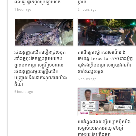
ពលរដ្ឋ ធ្លាកចូលប្រឡាយទឹក
ម្ដាយ
1 hour ago
2 hours ago
រថយន្តព្រូសបើកលឿនជ្រុលបុក
ករណីគ្រោះថ្នាក់ចរាចរណ៍រវាង
របាំងថ្នពុះចែកទ្រូងផ្លូវមួយកង់
រថយន្ត Lexus Lx -570 រវាងម៉ូតូ
ខ្ទាតមកកណ្តាលផ្លូវស្របពេល
ហុងដាឌ្រីមបណ្ដាលឲ្យយុវជនពីរ
រថយន្តព្រូសមួយគ្រឿងបើក
នាក់រងរបួសធ្ងន់
បញ្ច្រាស់ទិសរងការខូចខាតយ៉ាង
6 hours ago
ដំណំ
5 hours ago
ឃាត់ខ្លួនជនសង្ស័យម្នាក់ប៉ុនប៉ង
សម្លាប់លោកតាអាយុ ៩៦ឆ្នាំ
តាមរយៈខ្សែភ្លើងឆក់