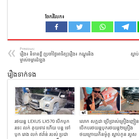
ចែករំលែក៖
Previous:
រឿង៖ និទានខ្លី (ប្រចាំថ្ងៃអាទិត្យ)រឿង៖ កណ្ដុរនិង
ស្លា
ម្ចាស់ចម្ការដំឡូង
រឿងទាក់ទង
រថយន្ដ LEXUS LX570 បេីកបុក
លោក សក្កដា ប្រើប្រាស់គ្រឿងញៀន
រទេះ លក់ គុយទាវ ហេីយ បន្ត ទៅ
បើកបរថយន្តបុករថយន្ត២គ្រឿង
បុក រោង លក់ ឥវ៉ាន់ របស់ ប្រជា
ថយក្រោយកិនម៉ូតូ ស្លាប់កូន របួស