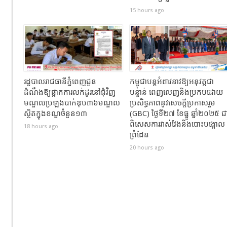
15 hours ago
រដ្ឋបាលរាជធានីភ្នំពេញជូន
កម្ពុជាបន្តអំពាវនាវឱ្យអនុវត្តជា
ដំណឹងឱ្យផ្អាកការលក់ដូរនៅជុំវិញ
បន្ទាន់ ពេញលេញនិងប្រកបដោយ
មណ្ឌលប្រឡងបាក់ឌុប៣៦មណ្ឌល
ប្រសិទ្ធភាពនូវសេចក្តីប្រកាសរួម
ស្ថិតក្នុងខណ្ឌចំនួន១៣
(GBC) ថ្ងៃទី២៧ ខែធ្នូ ឆ្នាំ២០២៥ ជ
ពិសេសការវាស់វែងនិងបោះបង្គោល
18 hours ago
ព្រំដែន
20 hours ago