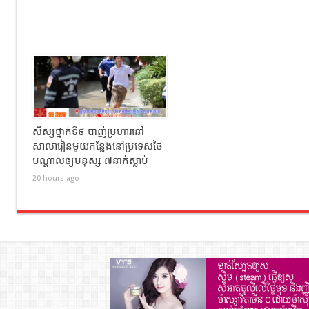
សិស្សថ្នាក់ទី៩ បាញ់ប្រហារនៅ
សាលារៀនមួយកន្លែងនៅប្រទេសថៃ
បណ្តាលឲ្យមនុស្ស ៧នាក់ស្លាប់
20 hours ago