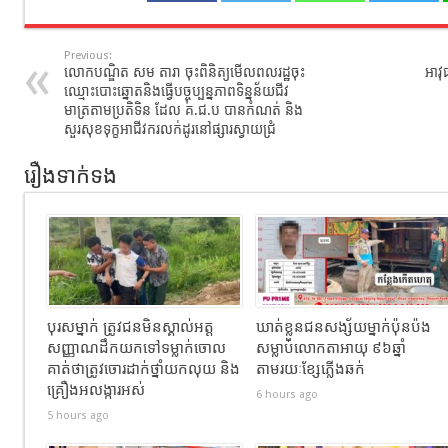
Previous:
លោកបណ្ឌិត សម តារា ចុះពិនិត្យមើលពលរដ្ឋចុះ
អាវុ
ឈ្មោះបោះឆ្នោតនិងធ្វើបច្ចុប្បន្នភាពទិន្នន័យជីវ
មាត្រតាមប្រតិទិន ដែល គ.ជ.ប បានកំណត់ និង
សួរសុខទុក្ខអាជីវករលក់ដូរនៅផ្សារស្វាយជ្រំ
រឿងទាក់ទង
បុរសម្នាក់ ត្រូវជនមិនស្គាល់អត្ត
ឃាត់ខ្លួនជនសង្ស័យម្នាក់ប៉ុនប៉ង
សញ្ញាណដឹកយកទៅទម្លាក់ចោល
សម្លាប់លោកតាអាយុ ៩៦ឆ្នាំ
គាត់ថាត្រូវចោរដាក់ថ្នាំយកលុយ និង
តាមរយៈខ្សែភ្លើងឆក់
គ្រឿងអលង្ការអស់
6 hours ago
5 hours ago