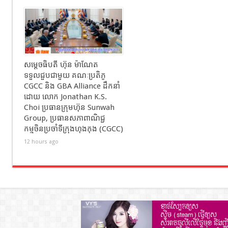
សម្ដេចធិបតី ហ៊ុន ម៉ាណែត
ទទួលជួបជាមួយ គណៈប្រតិភូ
CGCC និង GBA Alliance ដឹកនាំ
ដោយ លោក Jonathan K.S.
Choi ប្រធានក្រុមហ៊ុន Sunwah
Group, ប្រធានសភាពាណិជ្ជ
កម្មចិនប្រចាំទីក្រុងហុងកុង (CGCC)
12 hours ago