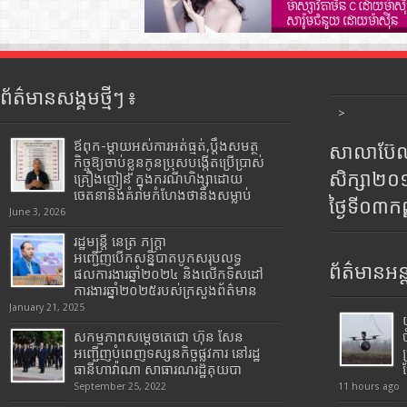
ព័ត៌មានសង្គមថ្មីៗ ៖
>
ឪពុក-ម្ដាយអស់ការអត់ធ្មត់,ប្ដឹងសមត្ថ
សាលាប៊ែលធ
កិច្ចឱ្យចាប់ខ្លួនកូនប្រុសបង្កើតប្រើប្រាស់
សិក្សា២
គ្រឿងញៀន ក្នុងករណីហិង្សាដោយ
ចេតនានិងគំរាមកំហែងថានឹងសម្លាប់
ថ្ងៃទី០៣ក
June 3, 2026
រដ្ឋមន្រ្តី​ នេត្រ​ ភក្ត្រា​
អញ្ជើញបើកសន្និបាតបូកសរុបលទ្ធ
ព័ត៌មានអន្
ផលការងារឆ្នាំ២០២៤ និងលើកទិសដៅ
ការងារឆ្នាំ២០២៥របស់​ក្រសួង​ព័ត៌មាន​
January 21, 2025
សកម្មភាពសម្តេចតេជោ ហ៊ុន សែន
អញ្ជើញបំពេញទស្សនកិច្ចផ្លូវការ នៅរដ្ឋ
ធានីហាវ៉ាណា សាធារណរដ្ឋគុយបា
September 25, 2022
11 hours ago