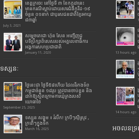
ខេត្តក្រចេះ នៅថ្ងៃទី ៣ ខែកក្កដានេះ
មានករណីស្លាប់ដោយសារជំងឺកូវីដ-១៩
ចំនួន ០១នាក់ ជាបុរសជនជាតិខ្មែរអាយុ
៨៣ឆ្នាំ
July 3, 2021
សម្តេចតេជោ ហ៊ុន សែន អញ្ជើញជួ
បទីប្រឹក្សាពិសេសរបស់អគ្គលេខាធិការ
អង្គការសហប្រជាជាតិ
January 11, 2020
13 hours ago
ទស្សនៈ
ថ្ងៃនេះជា ថ្ងៃទី៥៨ហើយ ដែលវីរកងទ័ព
កម្ពុជាចំនួន ១៨រូប ត្រូវបានចាប់ខ្លួន និង
ដាក់ឱ្យស្ថិតក្រោមការឃុំគ្រងរបស់
យោធាថៃ
September 25, 2025
14 hours ago
ទស្សនៈសង្គម ៖ រំលឹក! ក្របីៗស៊ីស្រូវ ,
ក្រពើៗក្នុងទឹក
អចលនទ្រព
March 16, 2025