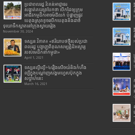
ប្រជាពលរដ្ឋ រិះគន់អាជ្ញាធរ
សង្កាត់គយត្របែកថា បើកដៃឲ្យក្រុម
អាជីវកម្មដឹកអាចម៍ដីលក់ បំផ្លាញផ្លូវ
បេតុងស្រុតខូចរបើកបេតុងនិងដាច់
ទុយោទឹកស្អាតនៅក្រុងស្វាយរៀង
November 30, 2024
ទស្សនៈវិភាគ៖ «ឥរិយាបថថ្មីរបស់ប្រជា
ពលរដ្ឋ បង្ហាញពីគុណសម្បត្តិដ៏អស្ចារ្យ
របស់មេដឹកនាំកម្ពុជា»
April 1, 2021
ទស្សនល្ងីល្ងើ÷៤រឿងសើចយំនិងកំហឹង
ល្បីក្នុងបណ្តាញសង្គមហ្វេសប៊ុកក្នុង
សប្តាហ៍នេះ
March 16, 2021