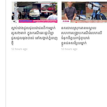
ស្លាប់ជាងជួសជុលជាជនពិការម្នាក់
នគរបាលស្រុករតនមណ្ឌល
របួស២នាក់ ក្នុងករណីឆេះផ្ទះវិឡា
សហការបង្រ្កាបករណីរំលោភលើ
ជួសជុលធុងបាស់ នៅសង្កាត់ភ្នំពេញ
ទំនុកចិត្តយកម៉ូតូឃាត់
ថ្មី
ខ្លួនជនសង័្សយម្នាក់
12 hours ago
12 hours ago