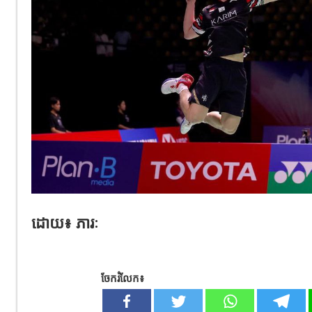
ដោយ៖ ភារៈ
ចែករំលែក៖