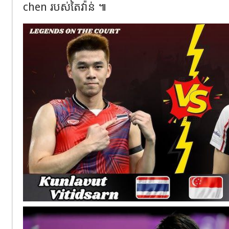
chen របស់​តៃវ៉ាន់ ៕