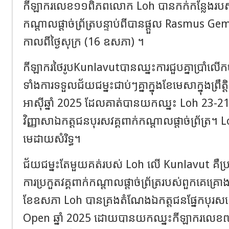
កីឡាករលេខ១១ពិភពលោក Loh បានកក់កន្លែងរបស់គា
កណ្តាលផ្តាច់ព្រ័ត្របន្ទាប់ពីបានផ្តួល Rasmus 
កាលពីថ្ងៃសុក្រ (16 ឧសភា) ។
កីឡាករថៃរូបKunlavutបានឈ្នះការជួបគ្នាប្រាំលើក
ទាំងការទទួលជ័យជម្នះជាប់ៗគ្នាក្នុងខែមេសាក្នុងព្
អាស៊ីឆ្នាំ 2025 ដែលគាត់បានយកឈ្នះ Loh 23-21,
វិញ្ញាសាឯកត្តជនបុរសវគ្គពាក់កណ្តាលផ្តាច់ព្រ័ត្រ
មេដាយសំរិទ្ធ។
ជ័យជម្នះតែមួយគត់របស់ Loh លើ Kunlavut គឺប
ការ​ប្រកួត​វគ្គ​ពាក់កណ្តាល​ផ្តាច់ព្រ័ត្រ​របស់​ពួក​គេ​គ្រោង
ខែ​ឧសភា Loh បាន​គ្រង​តំណែង​ឯកត្តជន​ផ្នែក​បុរស​នៅ
Open ឆ្នាំ 2025 ដោយ​បាន​យក​ឈ្នះ​កីឡាករល