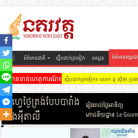
ព័ត៌មានអន្តរជា
ព័ត៌មានជាតិ
ខ្សឹបដាក់ត្រចៀក
ទស្សនៈ
ព័ត៌មានទាន់ហេតុការណ៍៖
ខ្សឹបដាក់ត្រចៀក ៖ អគារ Sky 31 នៅ