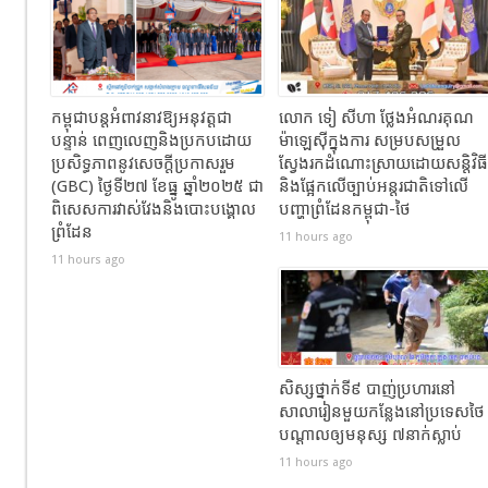
កម្ពុជាបន្តអំពាវនាវឱ្យអនុវត្តជា
លោក ទៀ សីហា ថ្លែងអំណរគុណ
បន្ទាន់ ពេញលេញនិងប្រកបដោយ
ម៉ាឡេស៊ីក្នុងការ សម្របសម្រួល
ប្រសិទ្ធភាពនូវសេចក្តីប្រកាសរួម
ស្វែងរកដំណោះស្រាយដោយសន្តិវិធី
(GBC) ថ្ងៃទី២៧ ខែធ្នូ ឆ្នាំ២០២៥ ជា
និងផ្អែកលើច្បាប់អន្តរជាតិទៅលើ
ពិសេសការវាស់វែងនិងបោះបង្គោល
បញ្ហាព្រំដែនកម្ពុជា-ថៃ
ព្រំដែន
11 hours ago
11 hours ago
សិស្សថ្នាក់ទី៩ បាញ់ប្រហារនៅ
សាលារៀនមួយកន្លែងនៅប្រទេសថៃ
បណ្តាលឲ្យមនុស្ស ៧នាក់ស្លាប់
11 hours ago