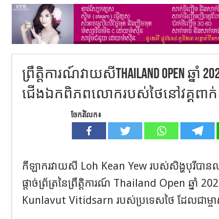
ព្រឹត្តិការណ៍វាយសីThailand Open ឆ្នាំ 20
ជើងឯកពិភពលោករបស់ថៃនៅវគ្គពាក់កណ្ត
ចែករំលែក៖
កីឡាករវាយសី Loh Kean Yew របស់សិង្ហបុរីបាន
ផ្តាច់ព្រ័ត្រនៃព្រឹត្តិការណ៍ Thailand Open ឆ្នាំ
Kunlavut Vitidsarn របស់ប្រទេសថៃ ដែលជាម