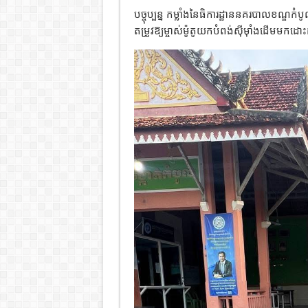
បច្ចុប្បន្ន កម្លាំងនៃធិការដ្ឋាននគរបាលខណ្ឌកំបូ
តម្រូវឱ្យម្ចាស់ម៉ូតូយកបំពង់ស៊ីម៉ាំងដើមមកដោះដូ