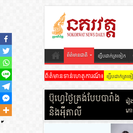
ព័ត៌មានជាតិ
ខ្សឹបដាក់ត្រចៀក
ព័ត៌មានទាន់ហេតុការណ៍៖
ខ្សឹបដាក់ត្រ