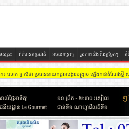
ទស្សនៈ
ព័ត៌មានអន្តរជាតិ
អចលនទ្រព្យ
រូបភាព និង វីដេអូប្លែកៗ
អំ
ចៀក ៖ អគារ Sky 31 នៅខណ្ឌទួលគោក មានអ្នកជួលបន្ទប់បើកល្បែងសុីសង