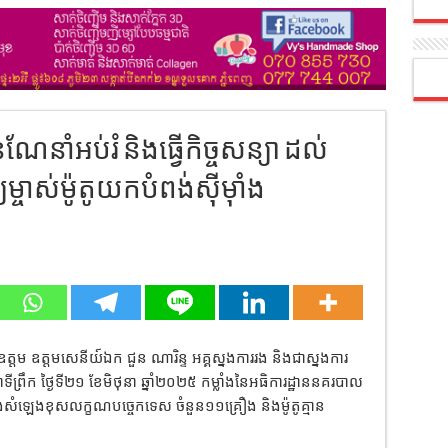
ាំអប់រំ និងធ្វេីកិច្ចសន្យា ដល់
្យម្ចាស់ម៉ូតូយកបំពង់ស៊ីម៉ាំង
ត្តម ឧត្តមសេនីយ៍ឯក ជួន ណារិន្ទ អគ្គស្នងការរង និងជាស្នងការ
ព្រឹក ថ្ងៃទី២១ ខែមិថុនា ឆ្នាំ២០២៥ កម្លាំងនៃអធិការដ្ឋាននគរបាល
ំពង់សំឡេងខុសលក្ខណបច្ចេកទេស ចំនួន១១គ្រឿង និងម៉ូតូគ្មាន