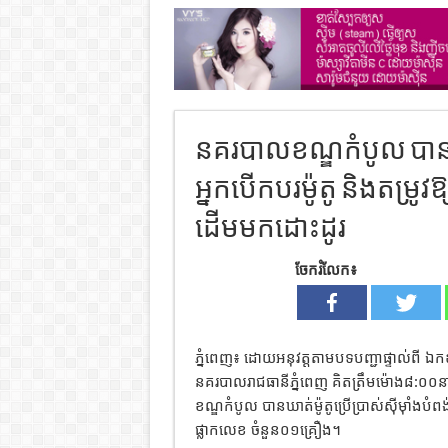
នគរបាលខណ្ឌកំបូល បានណែន
អ្នកបេីកបរម៉ូតូ និងតម្រូវឱ
ដើមមកដោះដូរ
ចែករំលែក៖
ភ្នំពេញ៖ ដោយអនុវត្តតាមបទបញ្ជាផ្ទាល់ពី ឯកឧ
នគរបាលរាជធានីភ្នំពេញ គិតត្រឹមម៉ោង៨:០០នាទី
ខណ្ឌកំបូល បានឃាត់ម៉ូតូប្រើប្រាស់សុីម៉ាំងប
ផ្លាកលេខ ចំនួន០១គ្រឿង។