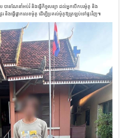
ល បានណែនាំអប់រំ និងធ្វេីកិច្ចសន្យា ដល់អ្នកបេីកបរម៉ូតូ និង
រ និងធ្វើផ្លាកលេខម៉ូតូ ដើម្បីប្រគល់ម៉ូតូឱ្យត្រឡប់ទៅផ្ទះវិញ៕