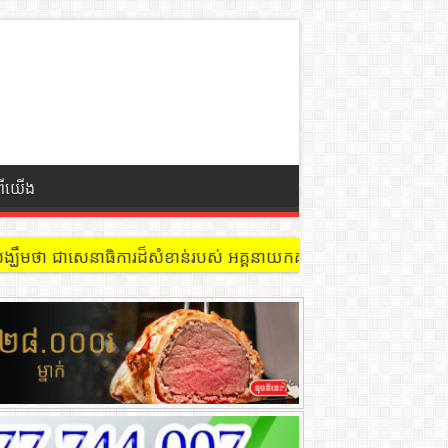
ពីយើង
 នៅជាន់ទី៩ បន្ទប់ ៩០២ !