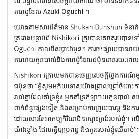
ពីរ បន្ទាប់ពីមានសេចក្តីរាយការណ៍ថា មានទំនាក់ទ
តារាម៉ូឌែល Azuki Oguchi ។
យោងតាមសារព័ត៌មាន ​​Shukan Bunshun ទំនាក់
ត្រដាងបន្ទាប់ពី Nishikori ត្រូវបានគេថតរូបបានទ
Oguchi កាលពីសប្តាហ៍មុន។ ការចុះផ្សាយបានរាយ
តារាវាយកូនបាល់និងតារាម៉ូឌែលជប៉ុនមានរយៈពេលប
Nishikori ក្រោយមកបានចេញសេចក្តីថ្លែងការណ៍
ជប៉ុនថា “ខ្ញុំសូមអភ័យទោសយ៉ាងជ្រាលជ្រៅចំពោះកា
រាល់គ្នាដែលគាំទ្រខ្ញុំ៖ អ្នកគាំទ្រកីឡាវាយកូនបាល់ 
ពាក់ព័ន្ធផ្សេងទៀត និងសម្រាប់ការព្រួយបារម្ភ និងក
ដោយសារតែអាកប្បកិរិយាមិនស្មោះត្រង់របស់ខ្ញុំ។ ល
យ៉ាងខ្លាំង ដែលធ្វើឲ្យប្រពន្ធ និងកូនរបស់ខ្ញុំឈឺចាប់”