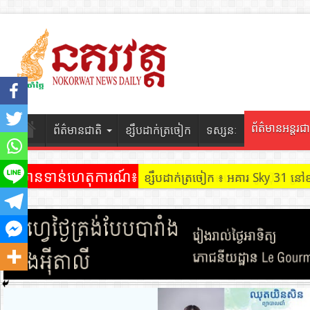
ព័ត៌មានអន្តរជា
ព័ត៌មានជាតិ
ខ្សឹបដាក់ត្រចៀក
ទស្សនៈ
ព័ត៌មានទាន់ហេតុការណ៍៖
ខ្សឹបដាក់ត្រចៀក ៖ អគារ Sky 31 នៅ