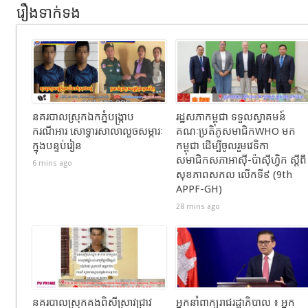
រឿងទាក់ទង
នគរបាលស្រុកឯកភ្នំបង្រ្កាប
រដ្ឋសភាកម្ពុជា ទទួលស្វាគមន៍
ករណីអារ សោទ្វារសាលាលួចសម្ភារៈ
គណៈប្រតិភូសមាជិកWHO មក
ក្នុងបន្ទប់រៀន
កម្ពុជា ដើម្បីចូលរួមវេទិកា
សមាជិកសភាអាស៊ី-ប៉ាស៊ីហ្វិក ស្តីពី
6 mins ago
សុខភាពសកល លើកទី៩ (9th
APPF-GH)
28 mins ago
នគរបាលស្រុកគងពិសីស្រាវជ្រាវ
អ្នកនាំពាក្យរាជរដ្ឋាភិបាល ៖ អ្នក