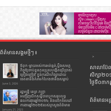
ព័ត៌មានសង្គមថ្មីៗ ៖
>
ឪពុក-ម្ដាយអស់ការអត់ធ្មត់,ប្ដឹងសមត្ថ
សាលាប៊ែលធ
កិច្ចឱ្យចាប់ខ្លួនកូនប្រុសបង្កើតប្រើប្រាស់
សិក្សា២
គ្រឿងញៀន ក្នុងករណីហិង្សាដោយ
ចេតនានិងគំរាមកំហែងថានឹងសម្លាប់
ថ្ងៃទី០៣ក
June 3, 2026
រដ្ឋមន្រ្តី​ នេត្រ​ ភក្ត្រា​
អញ្ជើញបើកសន្និបាតបូកសរុបលទ្ធ
ព័ត៌មានអន្
ផលការងារឆ្នាំ២០២៤ និងលើកទិសដៅ
ការងារឆ្នាំ២០២៥របស់​ក្រសួង​ព័ត៌មាន​
January 21, 2025