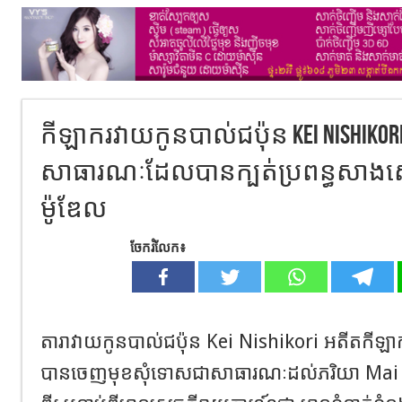
កីឡាករវាយ​កូនបាល់​ជប៉ុន Kei Nishikor
សាធារណៈ​ដែលបានក្បត់ប្រពន្ធ​សាងស្ន
ម៉ូឌែល
ចែករំលែក៖
តារាវាយកូនបាល់ជប៉ុន Kei Nishikori អតីតកី
បានចេញមុខសុំទោសជាសាធារណៈដល់ភរិយា Mai 