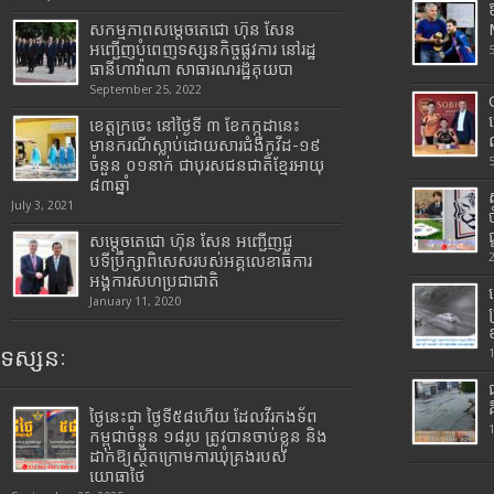
សកម្មភាពសម្តេចតេជោ ហ៊ុន សែន
អញ្ជើញបំពេញទស្សនកិច្ចផ្លូវការ នៅរដ្ឋ
ធានីហាវ៉ាណា សាធារណរដ្ឋគុយបា
September 25, 2022
ខេត្តក្រចេះ នៅថ្ងៃទី ៣ ខែកក្កដានេះ
មានករណីស្លាប់ដោយសារជំងឺកូវីដ-១៩
ចំនួន ០១នាក់ ជាបុរសជនជាតិខ្មែរអាយុ
៨៣ឆ្នាំ
July 3, 2021
សម្តេចតេជោ ហ៊ុន សែន អញ្ជើញជួ
បទីប្រឹក្សាពិសេសរបស់អគ្គលេខាធិការ
អង្គការសហប្រជាជាតិ
January 11, 2020
ទស្សនៈ
ថ្ងៃនេះជា ថ្ងៃទី៥៨ហើយ ដែលវីរកងទ័ព
កម្ពុជាចំនួន ១៨រូប ត្រូវបានចាប់ខ្លួន និង
ដាក់ឱ្យស្ថិតក្រោមការឃុំគ្រងរបស់
យោធាថៃ