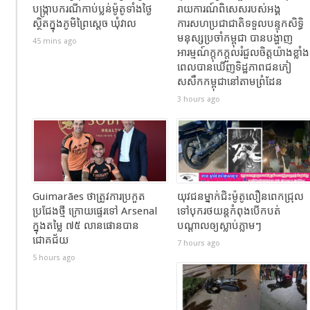
បង្ក្រាបករណីកាប់ប្លន់ម៉ូតូទាំងថ្ងៃ
រាយការណ៍ពិសេសរបស់អង្គ
ស្ថិតក្នុងភូមិព្រៃស្ដេច ឃុំវាល
ការសហប្រជាជាតិទទួលបន្ទុកសិទ្ធិ
មនុស្សប្រចាំកម្ពុជា បានបង្ហាញ
45 mins ago
អារម្មណ៍ក្តុកក្តួលរំជួលចិត្តយ៉ាងខ្លាំង
ពេលបានឃើញទិដ្ឋភាពជនភៀ
សសឹកកម្ពុជានៅតាមព្រំដែន
3 hours ago
Guimarães ថាត្រូវការប្រកួត
យុវជនម្នាក់ជិះម៉ូតូលឿនពេកជ្រុល
ប្រជែងថ្មី ក្រោយផ្ទេរទៅ Arsenal
ទៅបុករថយន្តកំពុងបើកបត់
ក្នុងតម្លៃ ៧៥ លានផោនបាន
បណ្តាលឲ្យស្លាប់ភ្លាមៗ
ជោគជ័យ
7 hours ago
5 hours ago