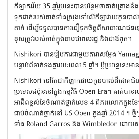
កីឡាករវ័យ 35 ឆ្នាំរូបនេះបានបន្ថែមថាគាត់គ្រោងនឹងផ្
ទុកដាក់របស់គាត់ទាំងស្រុងទៅលើកីឡាវាយកូនបា
គាត់ ដើម្បីទទួលបានការជឿទុកចិត្តពីសាធារណជនឡ
ខុសត្រូវរបស់គាត់ក្នុងនាមជាពលរដ្ឋ និងជាឪពុក។
Nishikori បានរៀបការជាមួយតារាសម្តែង Yamaguch
បន្ទាប់ពីទាក់ទងគ្នារយៈពេល 5 ឆ្នាំ។ ប្តី​ប្រពន្ធ​នេះ​មាន​ក
Nishikori នៅតែជាកីឡាករវាយកូនបាល់ដ៏ជោគជ័យប
ប្រទេសជប៉ុននៅក្នុងកម្មវិធី Open Era។ គាត់បា
អាជីពខ្ពស់នៃចំណាត់ថ្នាក់លេខ 4 ពិភពលោកក្នុងខែ
ជាប់ចំណាត់ថ្នាក់នៅ US Open ក្នុងឆ្នាំ 2014 ។ ថ្
ទាំង Roland Garros និង Wimbledon ដោយស