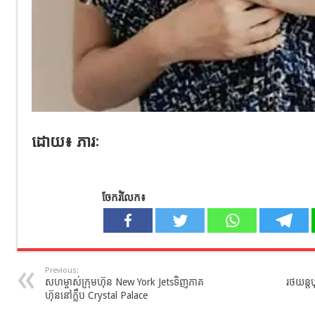
ដោយ៖ ភារៈ
ចែករំលែក៖
Previous:
សហម្ចាស់ក្រុមហ៊ុន New York Jetsទិញភាគ
រថយន្តបុ
ហ៊ុននៅក្លឹប Crystal Palace