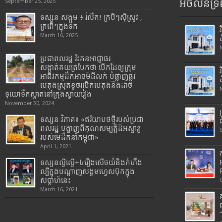
អចលនទ្រព
September 25, 2025
ទស្សនៈសង្គម ៖ រំលឹក! ក្របីៗស៊ីស្រូវ ,
ក្រពើៗក្នុងទឹក
March 16, 2025
ប្រជាពលរដ្ឋ រិះគន់អាជ្ញាធរ
សង្កាត់គយត្របែកថា បើកដៃឲ្យក្រុម
អាជីវកម្មដឹកអាចម៍ដីលក់ បំផ្លាញផ្លូវ
បេតុងស្រុតខូចរបើកបេតុងនិងដាច់
ទុយោទឹកស្អាតនៅក្រុងស្វាយរៀង
November 30, 2024
ទស្សនៈវិភាគ៖ «ឥរិយាបថថ្មីរបស់ប្រជា
ពលរដ្ឋ បង្ហាញពីគុណសម្បត្តិដ៏អស្ចារ្យ
របស់មេដឹកនាំកម្ពុជា»
April 1, 2021
ទស្សនល្ងីល្ងើ÷៤រឿងសើចយំនិងកំហឹង
ល្បីក្នុងបណ្តាញសង្គមហ្វេសប៊ុកក្នុង
សប្តាហ៍នេះ
March 16, 2021