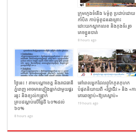
ក្រុមក្មេងទំនើង ៤ម៉ូតូ ប្រដាប់ដោយ
កាំបិត កាប់ម៉ូតូជនរងគ្រោះ
ដោះយកស្លាកលេខ និងកុងទ័រ រួច
គេចខ្លួនបាត់
8 hours ago
ថ្ងៃនេះ ! តាមបណ្តាខេត្ត និងរាជធានី
នៅពេលអ្នកដែលពូកែភូតកុហក
ភ្នំពេញ អាចមានភ្លៀងធ្លាក់ជាមួយផ្គរ
បំផុតនិយាយពី «វិជ្ជាជីវៈ» និង «កា
រន្ទះ និងខ្យល់កន្ត្រាក់
គោរពច្បាប់»ឱ្យគេស្តាប់»
គ្របដណ្តប់លើផ្ទៃដី ៤០%ដល់
19 hours ago
៦០%
8 hours ago