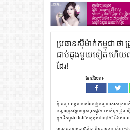
ប្រធានស៊ីម៉ាក់កម្ពុជា ថា
ជាប់ជុងមួយទៀត ហើយពលរដ្
ដែរ!
ចែករំលែក៖
ភ្នំពេញ៖ អគ្គនាយកនៃមជ្ឈមណ្ឌលសកម្មភាពក
បណ្ដាញសង្គមហ្វេសប៊ុកផ្លូវការ ចាត់ទុកដ្
ក្នុងដីកម្ពុជា ថាជា”សត្វកុកជាប់ជុង” និងថាពលរដ
លោកអគ្គនាយកស៊ីម៉ាក់ មិនបានបញ្ជាក់ថា “ឥន្ទ្រ