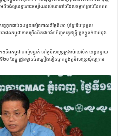
មគឺចង់ឲ្យយន្តហោះចម្បាំងរបស់យោធាថៃដែលទម្លាក់គ្រាប់បែកឥត
សត្វកុកជាប់ជុងមួយទៀតកាលពីថ្ងៃទី២០ ប៉ុន្តែទេីបប្រមូល
ជនកម្ពុជាភាគច្រេីនពិតជាចង់ឃេីញសត្វឥន្ទ្រីភ្លេចខ្លួនក៏ជាប់ជុង
ងទ័ពកម្ពុជាបាញ់ទម្លាក់ នៅភូមិសាស្ត្រក្រុងប៉ោយប៉ែត ខេត្តបន្ទាយ
២០ ខែធ្នូ ដ្រូនខ្នាតធំ១គ្រឿងទៀតធ្លាក់ក្នុងភូមិសាស្ត្រឃុំស្លក្រាម