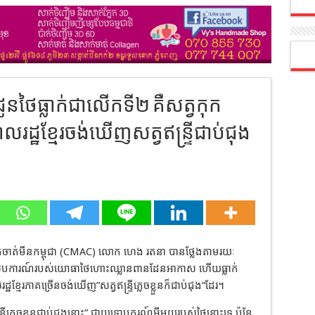
 ដ្រូនថៃធ្លាក់ជាលើកទី២ គឺសត្វកុក
ឋខ្មែរចង់ឃេីញសត្វឥន្ទ្រីជាប់ជុង
ំចាត់មីនកម្ពុជា (CMAC) លោក ហេង រតនា បានថ្លែងតាមរយៈ
រូនស៊ើបការណ៍របស់យោធាថៃហោះឈ្លានពានដែនអាកាស ហើយធ្លាក់
្ឋខ្មែរភាគច្រើនចង់ឃេីញ”សត្វឥន្ទ្រីភ្លេចខ្លួនក៏ជាប់ជុង”ដែរ។
ីភ្លេចខ្លួនជាប់ជុងនោះ” ជាយុទ្ធោបករណ៍អ្វីមួយរបស់ថៃនោះទេ ប៉ុន្តែ