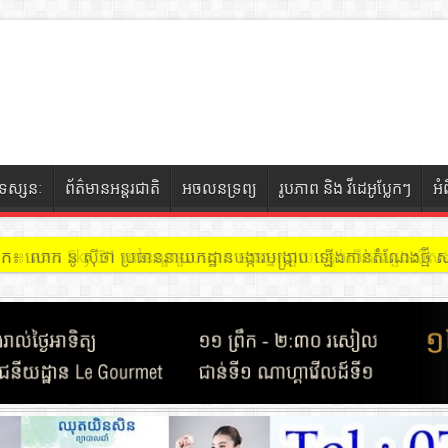
ទស្សនៈ
ព័ត៌មានអន្តរជាតិ
អចលនទ្រព្យ
រូបភាព និង វីដេអូប្លែកៗ
អំ
ចៀក ៖ អគារ Sky 31 នៅខណ្ឌទួលគោក មានអ្នកជួលបន្ទប់បើកល្បែងសុីសង