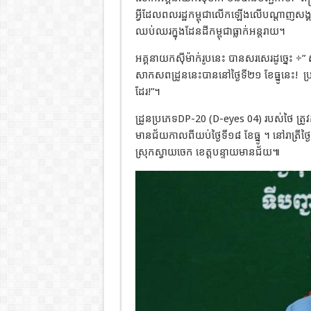
អ្វីដែលពលរដ្ឋកម្ពុជាលើកឡើងលើបណ្ដាញសង្គ
ឈប់ឈរក្នុងដែនដីកម្ពុជាធ្លាក់អន្តរាយ។
អគ្គនាយកស៊ីម៉ាក់រូបនេះ បានសរសេរដូច្នេះ ÷” 
សាកសពដ្រូននេះបាននៅថ្ងៃទី២១ ខែធ្នូនេះ! ប្រជា
ដែរ!”។
ដ្រូនប្រភេទDP-20 (D-eyes 04) របស់ថៃ ត្រូវក
មានជ័យកាលពីយប់ថ្ងៃទី១៨ ខែធ្នូ ។ នៅរាត្រីថ្ងៃទី
ស្រុកស្វាយចេក ខេត្តបន្ទាយមានជ័យ៕