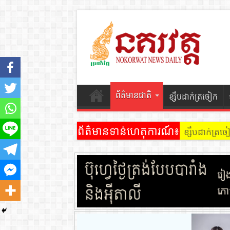
ព័ត៌មានជាតិ
ខ្សឹបដាក់ត្រចៀក
ព័ត៌មានទាន់ហេតុការណ៍៖
ខ្សឹបដាក់ត្រ