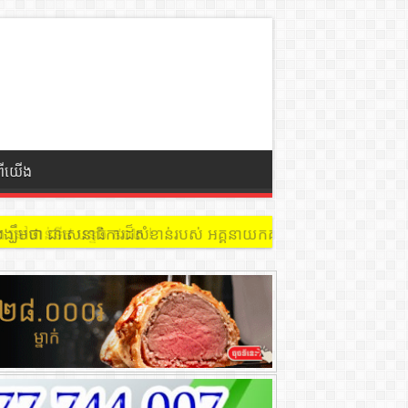
ពីយើង
 នៅជាន់ទី៩ បន្ទប់ ៩០២ !