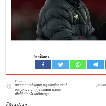
ចែករំលែក៖
Previous:
រដ្ឋបាលរាជធានីភ្នំពេញ បន្ដទទួលអំណោយពី
បុរសមាន
សប្បុរសជន ជាគ្រឿងឧបភោគ បរិភោគ
ដើម្បីដឺកចែកវីរៈកងទ័ពជួរមុខ
រឿងទាក់ទង