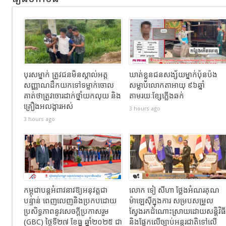
បុរសម្នាក់ ត្រូវជនមិនស្គាល់អត្ត
ឃាត់ខ្លួនជនសង្ស័យម្នាក់ប៉ុនប៉ង
សញ្ញាណដឹកយកទៅទម្លាក់ចោល
សម្លាប់លោកតាអាយុ ៩៦ឆ្នាំ
គាត់ថាត្រូវចោរដាក់ថ្នាំយកលុយ និង
តាមរយៈខ្សែភ្លើងឆក់
គ្រឿងអលង្ការអស់
3 hours ago
3 hours ago
កម្ពុជាបន្តអំពាវនាវឱ្យអនុវត្តជា
លោក ទៀ សីហា ថ្លែងអំណរគុណ
បន្ទាន់ ពេញលេញនិងប្រកបដោយ
ម៉ាឡេស៊ីក្នុងការ សម្របសម្រួល
ប្រសិទ្ធភាពនូវសេចក្តីប្រកាសរួម
ស្វែងរកដំណោះស្រាយដោយសន្តិវិធី
(GBC) ថ្ងៃទី២៧ ខែធ្នូ ឆ្នាំ២០២៥ ជា
និងផ្អែកលើច្បាប់អន្តរជាតិទៅលើ