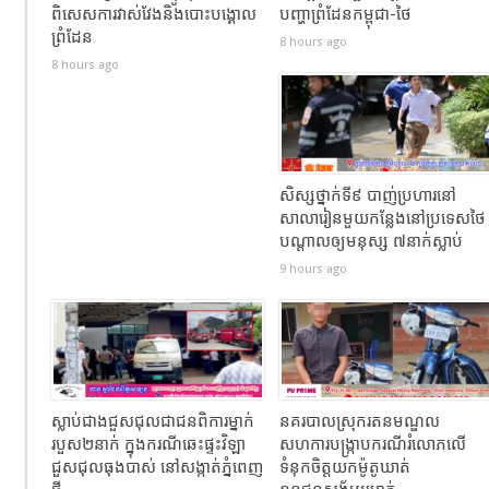
ពិសេសការវាស់វែងនិងបោះបង្គោល
បញ្ហាព្រំដែនកម្ពុជា-ថៃ
ព្រំដែន
8 hours ago
8 hours ago
សិស្សថ្នាក់ទី៩ បាញ់ប្រហារនៅ
សាលារៀនមួយកន្លែងនៅប្រទេសថៃ
បណ្តាលឲ្យមនុស្ស ៧នាក់ស្លាប់
9 hours ago
ស្លាប់ជាងជួសជុលជាជនពិការម្នាក់
នគរបាលស្រុករតនមណ្ឌល
របួស២នាក់ ក្នុងករណីឆេះផ្ទះវិឡា
សហការបង្រ្កាបករណីរំលោភលើ
ជួសជុលធុងបាស់ នៅសង្កាត់ភ្នំពេញ
ទំនុកចិត្តយកម៉ូតូឃាត់