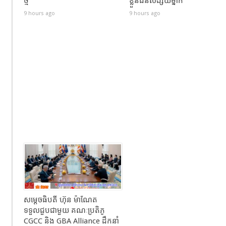
ថ្មី
ខ្លួនជនសង័្សយម្នាក់
9 hours ago
9 hours ago
សម្ដេចធិបតី ហ៊ុន ម៉ាណែត
ទទួលជួបជាមួយ គណៈប្រតិភូ
CGCC និង GBA Alliance ដឹកនាំ