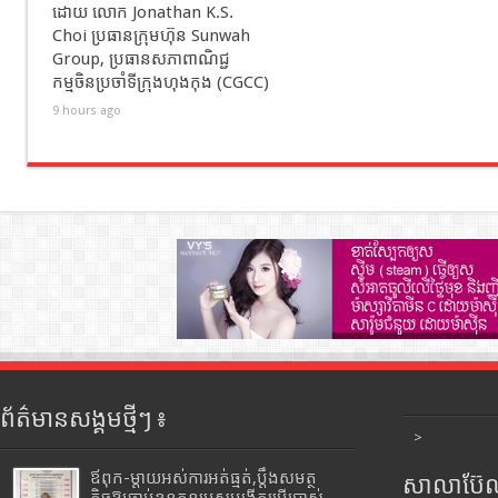
ដោយ លោក Jonathan K.S.
Choi ប្រធានក្រុមហ៊ុន Sunwah
Group, ប្រធានសភាពាណិជ្ជ
កម្មចិនប្រចាំទីក្រុងហុងកុង (CGCC)
9 hours ago
ព័ត៌មានសង្គមថ្មីៗ ៖
>
ឪពុក-ម្ដាយអស់ការអត់ធ្មត់,ប្ដឹងសមត្ថ
សាលាប៊ែលធ
កិច្ចឱ្យចាប់ខ្លួនកូនប្រុសបង្កើតប្រើប្រាស់