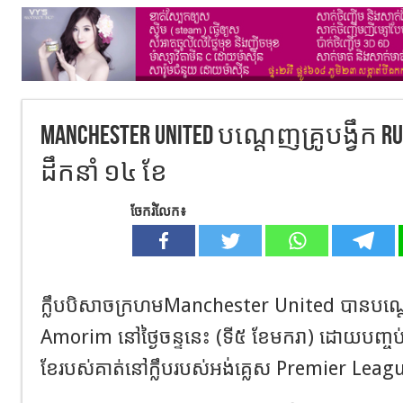
Manchester United បណ្ដេញគ្រូបង្វឹក 
ដឹកនាំ ១៤ ខែ
ចែករំលែក៖
ក្លឹបបិសាចក្រហមManchester United បានបណ្តេ
Amorim នៅថ្ងៃចន្ទនេះ (ទី៥ ខែមករា) ដោយបញ្ចប
ខែរបស់គាត់នៅក្លឹបរបស់អង់គ្លេស Premier Leag