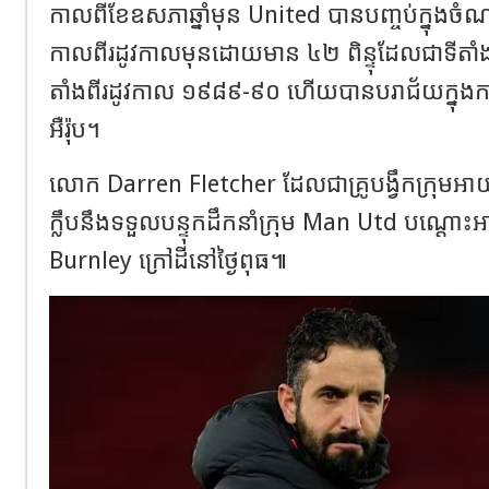
កាលពីខែឧសភាឆ្នាំមុន United បានបញ្ចប់ក្នុងចំណាត
កាលពីរដូវកាលមុនដោយមាន ៤២ ពិន្ទុដែលជាទីតាំ
តាំងពីរដូវកាល ១៩៨៩-៩០ ហើយបានបរាជ័យក្នុងការប្
អឺរ៉ុប។
លោក Darren Fletcher ដែលជាគ្រូបង្វឹកក្រុមអាយុក្រ
ក្លឹបនឹងទទួលបន្ទុកដឹកនាំក្រុម Man Utd បណ្តោះ
Burnley ក្រៅដីនៅថ្ងៃពុធ៕