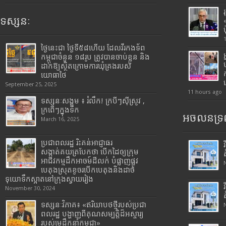
ទស្សនៈ
ថ្ងៃនេះជា ថ្ងៃទី៥៨ហើយ ដែលវីរកងទ័ព
កម្ពុជាចំនួន ១៨រូប ត្រូវបានចាប់ខ្លួន និង
ដាក់ឱ្យស្ថិតក្រោមការឃុំគ្រងរបស់
យោធាថៃ
September 25, 2025
11 hours ago
ទស្សនៈសង្គម ៖ រំលឹក! ក្របីៗស៊ីស្រូវ ,
ក្រពើៗក្នុងទឹក
អចលនទ្រព
March 16, 2025
ប្រជាពលរដ្ឋ រិះគន់អាជ្ញាធរ
សង្កាត់គយត្របែកថា បើកដៃឲ្យក្រុម
អាជីវកម្មដឹកអាចម៍ដីលក់ បំផ្លាញផ្លូវ
បេតុងស្រុតខូចរបើកបេតុងនិងដាច់
ទុយោទឹកស្អាតនៅក្រុងស្វាយរៀង
November 30, 2024
ទស្សនៈវិភាគ៖ «ឥរិយាបថថ្មីរបស់ប្រជា
ពលរដ្ឋ បង្ហាញពីគុណសម្បត្តិដ៏អស្ចារ្យ
របស់មេដឹកនាំកម្ពុជា»