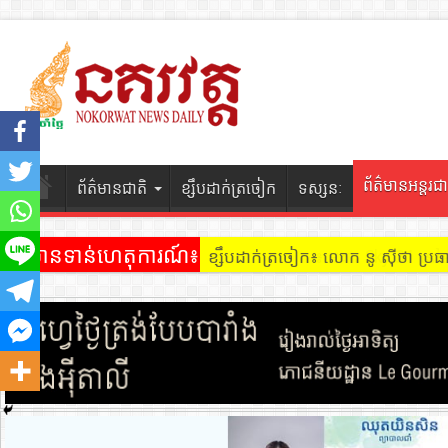
ព័ត៌មានអន្តរជា
ព័ត៌មានជាតិ
ខ្សឹបដាក់ត្រចៀក
ទស្សនៈ
ព័ត៌មានទាន់ហេតុការណ៍៖
ខ្សឹបដាក់ត្រចៀក ៖ អគារ Sky 31 នៅ