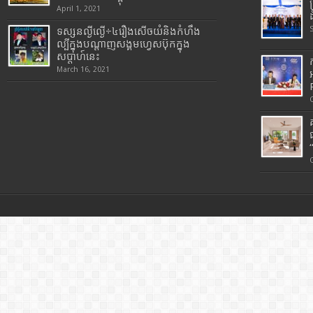
April 1, 2021
ទស្សនល្ងីល្ងើ÷៤រឿងសើចយំនិងកំហឹង
ល្បីក្នុងបណ្តាញសង្គមហ្វេសប៊ុកក្នុង
សប្តាហ៍នេះ
March 16, 2021