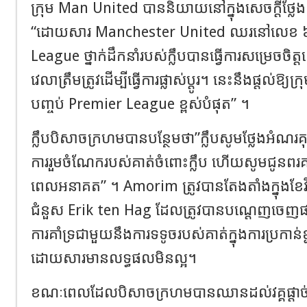
ក្រុម Man United បាននិយាយនៅក្នុងសេចក្តីថ្លែង
“ដោយសារ Manchester United ឈរនៅលេខ ៦ ក
League ថ្នាក់ដឹកនាំរបស់ក្លឹបបានធ្វើការសម្រេចចិត
វេលាត្រឹមត្រូវដើម្បីធ្វើការផ្លាស់ប្តូរ។ នេះនឹងផ្តល់ឱ្
បញ្ចប់ Premier League ខ្ពស់បំផុត” ។
ក្លឹបបិសាចក្រហមបានបន្ថែមថា”ក្លឹបសូមថ្លែងអំណ
ការរួមចំណែករបស់គាត់ចំពោះក្លឹប ហើយសូមជូនពរគ
ពេលអនាគត” ។ Amorim ត្រូវបានតែងតាំងក្នុងខែវិច្ឆ
ជំនួស Erik ten Hag ដែលត្រូវបានបណ្តេញចេញផងដ
ការគាំទ្រជាមួយនឹងការទទូចរបស់គាត់ក្នុងការប្រកាន់ខ្
ដោយសារមានលទ្ធផលមិនល្អ។
ខណៈពេលដែលបិសាចក្រហមបានឈានដល់វគ្គផ្តាច់ព