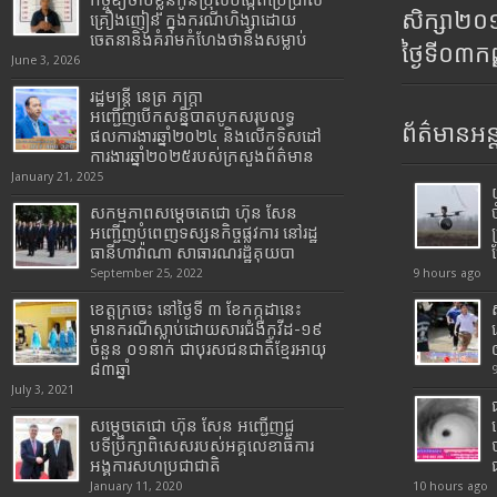
សិក្សា២
គ្រឿងញៀន ក្នុងករណីហិង្សាដោយ
ចេតនានិងគំរាមកំហែងថានឹងសម្លាប់
ថ្ងៃទី០៣ក
June 3, 2026
រដ្ឋមន្រ្តី​ នេត្រ​ ភក្ត្រា​
អញ្ជើញបើកសន្និបាតបូកសរុបលទ្ធ
ព័ត៌មានអន្
ផលការងារឆ្នាំ២០២៤ និងលើកទិសដៅ
ការងារឆ្នាំ២០២៥របស់​ក្រសួង​ព័ត៌មាន​
January 21, 2025
សកម្មភាពសម្តេចតេជោ ហ៊ុន សែន
អញ្ជើញបំពេញទស្សនកិច្ចផ្លូវការ នៅរដ្ឋ
ធានីហាវ៉ាណា សាធារណរដ្ឋគុយបា
September 25, 2022
9 hours ago
ខេត្តក្រចេះ នៅថ្ងៃទី ៣ ខែកក្កដានេះ
មានករណីស្លាប់ដោយសារជំងឺកូវីដ-១៩
ចំនួន ០១នាក់ ជាបុរសជនជាតិខ្មែរអាយុ
៨៣ឆ្នាំ
July 3, 2021
សម្តេចតេជោ ហ៊ុន សែន អញ្ជើញជួ
បទីប្រឹក្សាពិសេសរបស់អគ្គលេខាធិការ
អង្គការសហប្រជាជាតិ
January 11, 2020
10 hours ago