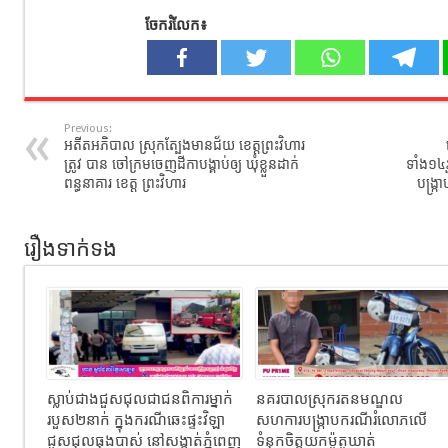
ចែករំលែក៖
Previous:
អតីតអភិបាល ស្រុកត្បែងមានជ័យ ខេត្តព្រះវិហារ
ត្រូវ បាន ចៅក្រមចេញដីកាបង្គាប់ឲ្យ ឃុំខ្លួនដាក់
ទាំង១៤រ
ពន្ធនាគារ ខេត្ត ព្រះវិហារ
បង្ក្
រឿងទាក់ទង
ស្លាប់ជាងជួសជុលជាជនពិការម្នាក់
នគរបាលស្រុករតនមណ្ឌល
របួស២នាក់ ក្នុងករណីឆេះផ្ទះវិឡា
សហការបង្រ្កាបករណីរំលោភលើ
ជួសជុលធុងបាស់ នៅសង្កាត់ភ្នំពេញ
ទំនុកចិត្តយកម៉ូតូឃាត់