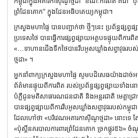
កម្ពុជាក្នុងអគារកាស៊ីណូថ្មដា” ខណៈការពិត គឺជា “ប៉
ព្រំដែនគោក” ក្នុងដែនអធិបតេយ្យកម្ពុជា។
ក្រសួងមហាផ្ទៃ បានបញ្ជាក់ថា ថ្មីៗនេះ ប្រព័ន្ធផ្សព្
ប្រទេសថៃ បានធ្វើការផ្សព្វផ្សាយអត្ថបទផ្ទុយពីការ
«…ទាហានជើងទឹកថៃបានរឹបអូសឃ្លាំងសព្វាវុធរបស់ក
ថ្មដា» ។
អ្នកនាំពាក្យក្រសួងមហាផ្ទៃ សូមបដិសេធយ៉ាងដាច់អហ
ព័ត៌មានផ្ទុយពីការពិត របស់ប្រព័ន្ធផ្សព្វផ្សាយទាំង
បំភ្លឺជូនមតិសាធារណជនជាតិ និងអន្តរជាតិ មេត្តាជ្
បានផ្សព្វផ្សាយពីការរឹបអូសឃ្លាំងសព្វាវុធរបស់កម្ពុជ
ដែលហៅថា «បរិវេណអគារកាស៊ីណូថ្មដា» នោះទេ តែផ
«ប៉ុស្តិ៍នគរបាលការពារព្រំដែនគោក ច្រកផ្លូវ៥៦» 