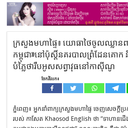
ក្រសួងមហាផ្ទៃ៖ យោធាថៃចូលឈ្លានពា
កម្ពុជា»នៅប៉ុស្តិ៍នគរបាលព្រំដែនគោក
បំភ្លៃថារឹបអូសសព្វាវុធនៅកាស៊ីណូ
ចែករំលែក៖
ភ្នំពេញ៖ អ្នកនាំពាក្យក្រសួងមហាផ្ទៃ ចេញសេចក្ដី
របស់ កាសែត Khaosod English ថា “ទាហានជើងទឹក