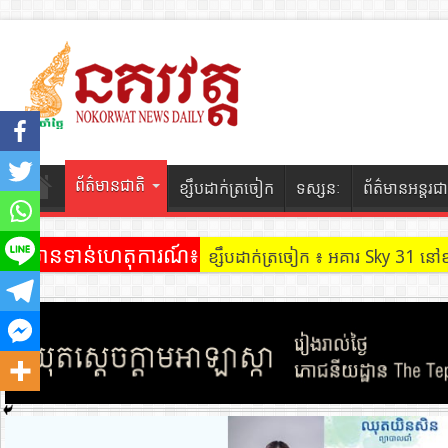
ព័ត៌មានជាតិ
ខ្សឹបដាក់ត្រចៀក
ទស្សនៈ
ព័ត៌មានអន្តរជា
ព័ត៌មានទាន់ហេតុការណ៍៖
ខ្សឹបដាក់ត្រចៀក ៖ អគារ Sky 31 នៅ