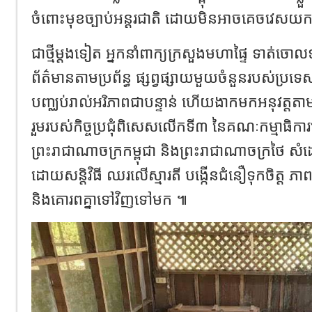
ចំពោះមុខច្បាប់អន្តរជាតិ ដោយមិនអាចគេចវេសយក
ជាថ្មីម្តងទៀត អ្នកនាំពាក្យក្រសួងមហាផ្ទៃ ទាត់ចោលទ
ព័ត៌មានតាមប្រព័ន្ធ ផ្សព្វផ្សាយមួយចំនួនរបស់ប្រទេ
បញ្ឈប់រាល់អរិភាពជាបន្ទាន់ ហើយងាកមកអនុវត្តតាម
រួមរបស់កិច្ចប្រជុំពិសេសលើកទី៣ នៃគណៈកម្មាធិការ
ព្រះរាជាណាចក្រកម្ពុជា និងព្រះរាជាណាចក្រថៃ 
ដោយសន្តិវិធី ឈរលើស្មារតី បង្កើនជំនឿទុកចិត្ត ភាពស្មោ
និងគោរពគ្នាទៅវិញទៅមក ៕