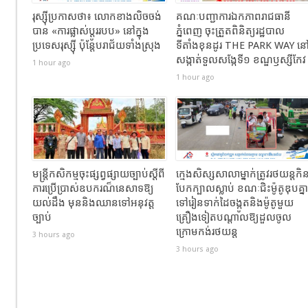
រុស្ស៊ីប្រកាសថា៖ លោកខាងលិចចង់
គណៈបញ្ជាការឯកភាពរាជធានី
បាន «ការផ្លាស់ប្តូររបប» នៅក្នុង
ភ្នំពេញ ចុះត្រួតពិនិត្យរដ្ឋបាល
ប្រទេសរុស្ស៊ី ប៉ុន្តែបរាជ័យទាំងស្រុង
ទីតាំងខុនដូរ THE PARK WAY ន
សង្កាត់ទួលសង្កែទី១ ខណ្ឌឫស្សីកែវ
1 hour ago
1 hour ago
មន្រ្តីកសិកម្មចុះផ្សព្វផ្សាយច្បាប់ស្តីពី
ក្មេងសិស្សសាលាម្នាក់​ត្រូវរថយន្តកិ
ការប្រើប្រាស់ឧបករណ៏នេសាទឱ្យ
បែកក្បាលស្លាប់​ ខណៈជិះម៉ូតូឌុបគ្នា
យល់ដឹង មុននិងឈានទៅអនុវត្ដ
ទៅរៀនទាក់ដៃចង្កូតនិងម៉ូតូមួយ
ច្បាប់
គ្រឿងទៀតបណ្ដាលឱ្យដួល​ចូល
ក្រោមកង់រថយន្ត
3 hours ago
3 hours ago