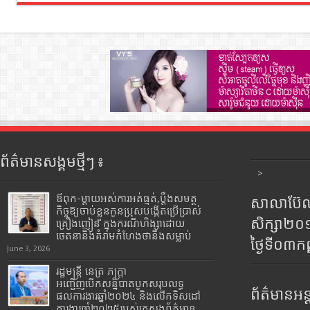
ព័ត៌មានសង្គមថ្មីៗ ៖
>
ឪពុក-ម្ដាយអស់ការអត់ធ្មត់,ប្ដឹងសមត្ថ
សាលាប៊ែលធ
កិច្ចឱ្យចាប់ខ្លួនកូនប្រុសបង្កើតប្រើប្រាស់
សិក្សា២
គ្រឿងញៀន ក្នុងករណីហិង្សាដោយ
ចេតនានិងគំរាមកំហែងថានឹងសម្លាប់
ថ្ងៃទី០៣ក
June 3, 2026
រដ្ឋមន្រ្តី​ នេត្រ​ ភក្ត្រា​
អញ្ជើញបើកសន្និបាតបូកសរុបលទ្ធ
ព័ត៌មានអន្
ផលការងារឆ្នាំ២០២៤ និងលើកទិសដៅ
ការងារឆ្នាំ២០២៥របស់​ក្រសួង​ព័ត៌មាន​