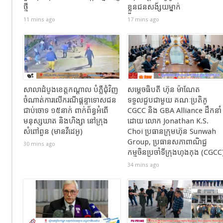
ថ្មី
ខ្លួនជនសង័្សយម្នាក់
11 mins ago
17 mins ago
សាលាដំបូងខេត្តកណ្ដាល បំភ្លឺជុំវិញ
សម្ដេចធិបតី ហ៊ុន ម៉ាណែត
ចំណាត់ការលើករណីផ្ដន្ទាទោសជន
ទទួលជួបជាមួយ គណៈប្រតិភូ
ជាប់ចោទ ១៥នាក់ ពាក់ព័ន្ធអំពើ
CGCC និង GBA Alliance ដឹកនាំ
មនុស្សឃាត និងហិង្សា នៅក្រុង
ដោយ លោក Jonathan K.S.
សំពៅពួន (មានវីដេអូ)
Choi ប្រធានក្រុមហ៊ុន Sunwah
Group, ប្រធានសភាពាណិជ្ជ
30 mins ago
កម្មចិនប្រចាំទីក្រុងហុងកុង (CGCC
34 mins ago