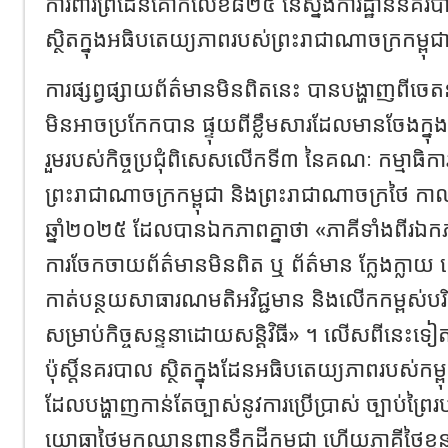
ការពារព្រំដែនគោកលេខ៨២៥ នៃស្នងការដ្ឋាននគរបា
ស្ថិតក្នុងអធិបតេយ្យភាពរបស់ព្រះរាជាណាចក្រកម្ពុជ
ការផ្សព្វផ្សាយព័ត៌មានមិនពិតនេះ បានបង្ហាញពីចេតន
មិនអាចប្រកែកបាន ផ្ទុយពីខ្លឹមសារដែលមានចែងក្នុ
រួមរបស់កិច្ចប្រជុំពិសេសលើកទី៣ នៃគណៈ កម្មាធិកា
ព្រះរាជាណាចក្រកម្ពុជា និងព្រះរាជាណាចក្រថៃ កាលពី
ឆ្នាំ២០២៥ ដែលបានឯកភាពគ្នាថា «ភាគីទាំងពីរឯក
ការចែកចាយព័ត៌មានមិនពិត ឬ ព័ត៌មាន ក្លែងក្លាយ 
កាត់បន្ថយសាធារណមតិអវិជ្ជមាន និងលើកកម្ព
សម្រាប់កិច្ចសន្ទនាដោយសន្តិវិធី» ។ លើសពីនេះទៀត 
ប៉ុស្តិ៍នគរបាល ស្ថិតក្នុងដែនអធិបតេយ្យភាពរបស់កម្ព
ដែលបង្ហាញកាន់តែច្បាស់នូវការប្រើប្រាស់ ច្បាប់ព្រៃរ
យោធាថៃមកឈ្លានពានទឹកដីកម្ពុជា ហើយភាគីថៃខ្លួន