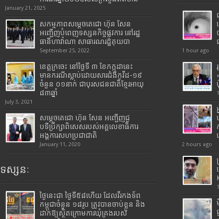
January 21, 2025
សកម្មភាពសម្តេចតេជោ ហ៊ុន សែន
អញ្ជើញបំពេញទស្សនកិច្ចផ្លូវការ នៅរដ្ឋ
ធានីហាវ៉ាណា សាធារណរដ្ឋគុយបា
September 25, 2022
1 hour ago
ខេត្តក្រចេះ នៅថ្ងៃទី ៣ ខែកក្កដានេះ
មានករណីស្លាប់ដោយសារជំងឺកូវីដ-១៩
ចំនួន ០១នាក់ ជាបុរសជនជាតិខ្មែរអាយុ
៨៣ឆ្នាំ
July 3, 2021
សម្តេចតេជោ ហ៊ុន សែន អញ្ជើញជួ
បទីប្រឹក្សាពិសេសរបស់អគ្គលេខាធិការ
អង្គការសហប្រជាជាតិ
January 11, 2020
2 hours ago
ទស្សនៈ
ថ្ងៃនេះជា ថ្ងៃទី៥៨ហើយ ដែលវីរកងទ័ព
កម្ពុជាចំនួន ១៨រូប ត្រូវបានចាប់ខ្លួន និង
ដាក់ឱ្យស្ថិតក្រោមការឃុំគ្រងរបស់