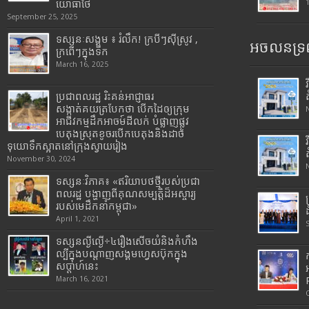
យោធាថៃ
September 25, 2025
ទស្សនៈសង្គម ៖ រំលឹក! ក្របីៗស៊ីស្រូវ ,
អចលនទ្រព
ក្រពើៗក្នុងទឹក
March 16, 2025
ប្រជាពលរដ្ឋ រិះគន់អាជ្ញាធរ
សង្កាត់គយត្របែកថា បើកដៃឲ្យក្រុម
អាជីវកម្មដឹកអាចម៍ដីលក់ បំផ្លាញផ្លូវ
បេតុងស្រុតខូចរបើកបេតុងនិងដាច់
ទុយោទឹកស្អាតនៅក្រុងស្វាយរៀង
November 30, 2024
ទស្សនៈវិភាគ៖ «ឥរិយាបថថ្មីរបស់ប្រជា
ពលរដ្ឋ បង្ហាញពីគុណសម្បត្តិដ៏អស្ចារ្យ
របស់មេដឹកនាំកម្ពុជា»
April 1, 2021
ទស្សនល្ងីល្ងើ÷៤រឿងសើចយំនិងកំហឹង
ល្បីក្នុងបណ្តាញសង្គមហ្វេសប៊ុកក្នុង
សប្តាហ៍នេះ
March 16, 2021