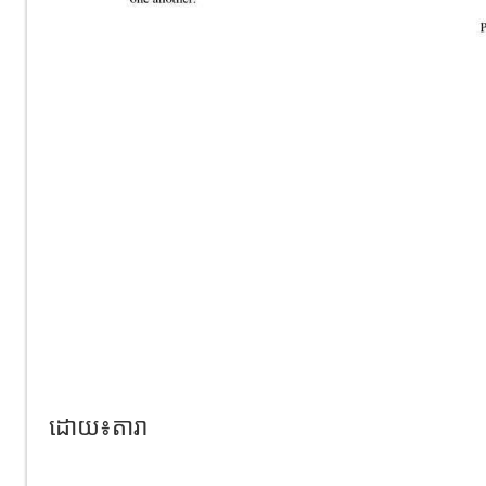
ដោយ៖តារា