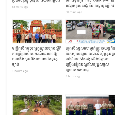
ប្រទេសរុស្ស៊ី ប៉ុន្តែបរាជ័យទាំងស្រុង
ទីតាំងខុនដូរ THE PARK WAY ន
សង្កាត់ទួលសង្កែទី១ ខណ្ឌឫស្សីកែវ
55 mins ago
58 mins ago
មន្រ្តីកសិកម្មចុះផ្សព្វផ្សាយច្បាប់ស្តីពី
ក្មេងសិស្សសាលាម្នាក់​ត្រូវរថយន្តកិ
ការប្រើប្រាស់ឧបករណ៏នេសាទឱ្យ
បែកក្បាលស្លាប់​ ខណៈជិះម៉ូតូឌុបគ្នា
យល់ដឹង មុននិងឈានទៅអនុវត្ដ
ទៅរៀនទាក់ដៃចង្កូតនិងម៉ូតូមួយ
ច្បាប់
គ្រឿងទៀតបណ្ដាលឱ្យដួល​ចូល
ក្រោមកង់រថយន្ត
3 hours ago
3 hours ago