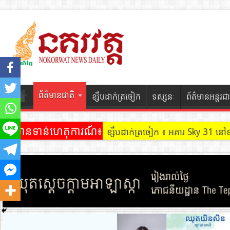
ព័ត៌មានជាតិ
ខ្សឹបដាក់ត្រចៀក
ទស្សនៈ
ព័ត៌មានអន្តរជា
ព័ត៌មានទាន់ហេតុការណ៍៖
ខ្សឹបដាក់ត្រចៀក ៖ អគារ Sky 31 នៅ
ខ្សឹបដាក់ត្រចៀក ៖ ដល់ករ ! ឈ្មួញដ