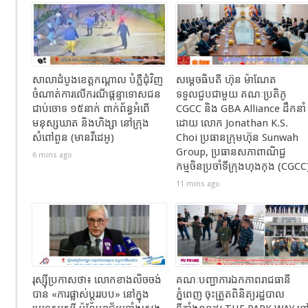
សាលាដំបូងខេត្តកណ្ដាល បំភ្លឺជុំវិញ
សម្ដេចធិបតី ហ៊ុន ម៉ាណែត
ចំណាត់ការលើករណីផ្ដន្ទាទោសជន
ទទួលជួបជាមួយ គណៈប្រតិភូ
ជាប់ចោទ ១៥នាក់ ពាក់ព័ន្ធអំពើ
CGCC និង GBA Alliance ដឹកនាំ
មនុស្សឃាត និងហិង្សា នៅក្រុង
ដោយ លោក Jonathan K.S.
សំពៅពួន (មានវីដេអូ)
Choi ប្រធានក្រុមហ៊ុន Sunwah
Group, ប្រធានសភាពាណិជ្ជ
6 mins ago
កម្មចិនប្រចាំទីក្រុងហុងកុង (CGCC
11 mins ago
រុស្ស៊ីប្រកាសថា៖ លោកខាងលិចចង់
គណៈបញ្ជាការឯកភាពរាជធានី
បាន «ការផ្លាស់ប្តូររបប» នៅក្នុង
ភ្នំពេញ ចុះត្រួតពិនិត្យរដ្ឋបាល