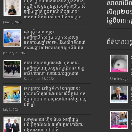
ឪពុក-ម្ដាយអស់ការអត់ធ្មត់,ប្ដឹងសមត្ថ
សាលាប៊ែលធ
កិច្ចឱ្យចាប់ខ្លួនកូនប្រុសបង្កើតប្រើប្រាស់
សិក្សា២
គ្រឿងញៀន ក្នុងករណីហិង្សាដោយ
ចេតនានិងគំរាមកំហែងថានឹងសម្លាប់
ថ្ងៃទី០៣ក
June 3, 2026
រដ្ឋមន្រ្តី​ នេត្រ​ ភក្ត្រា​
អញ្ជើញបើកសន្និបាតបូកសរុបលទ្ធ
ព័ត៌មានអន្
ផលការងារឆ្នាំ២០២៤ និងលើកទិសដៅ
ការងារឆ្នាំ២០២៥របស់​ក្រសួង​ព័ត៌មាន​
January 21, 2025
សកម្មភាពសម្តេចតេជោ ហ៊ុន សែន
អញ្ជើញបំពេញទស្សនកិច្ចផ្លូវការ នៅរដ្ឋ
ធានីហាវ៉ាណា សាធារណរដ្ឋគុយបា
September 25, 2022
52 mins ago
ខេត្តក្រចេះ នៅថ្ងៃទី ៣ ខែកក្កដានេះ
មានករណីស្លាប់ដោយសារជំងឺកូវីដ-១៩
ចំនួន ០១នាក់ ជាបុរសជនជាតិខ្មែរអាយុ
៨៣ឆ្នាំ
July 3, 2021
សម្តេចតេជោ ហ៊ុន សែន អញ្ជើញជួ
បទីប្រឹក្សាពិសេសរបស់អគ្គលេខាធិការ
អង្គការសហប្រជាជាតិ