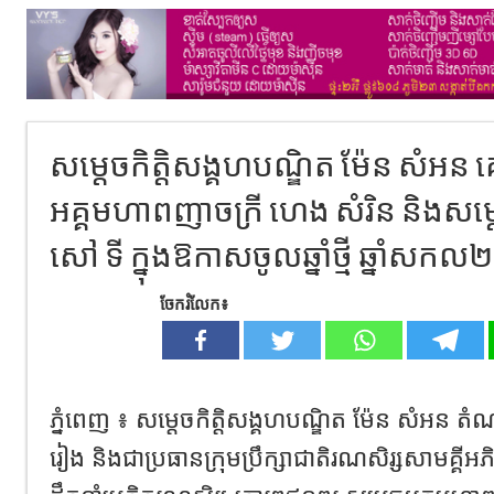
សម្តេចកិត្តិសង្គហបណ្ឌិត ម៉ែន សំអន
អគ្គមហាពញាចក្រី ហេង សំរិន និងសម្តេចធ
សៅ ទី ក្នុងឱកាសចូលឆ្នាំថ្មី ឆ្នាំស
ចែករំលែក៖
ភ្នំពេញ ៖ សម្តេចកិត្តិសង្គហបណ្ឌិត ម៉ែន សំអន តំ
រៀង និងជាប្រធានក្រុមប្រឹក្សាជាតិរណសិរ្សសាមគ្គីអភិវ