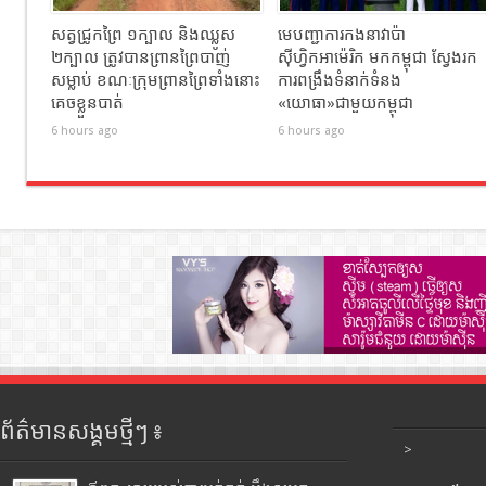
សត្វជ្រូកព្រៃ ១ក្បាល និងឈ្លូស
មេបញ្ជាការកងនាវាប៉ា
២ក្បាល​ ត្រូវបានព្រានព្រៃបាញ់
ស៊ីហ្វិកអាម៉េរិក មកកម្ពុជា ស្វែងរក
សម្លាប់​ ខណៈ​ក្រុមព្រានព្រៃទាំងនោះ
ការពង្រឹងទំនាក់ទំនង
គេចខ្លួនបាត់
«យោធា»ជាមួយកម្ពុជា
6 hours ago
6 hours ago
ព័ត៌មានសង្គមថ្មីៗ ៖
>