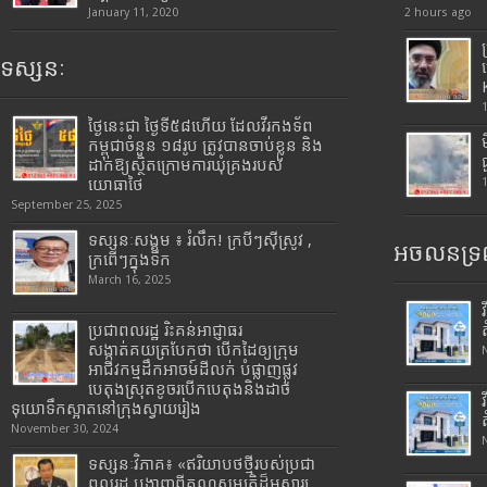
January 11, 2020
2 hours ago
ទស្សនៈ
ថ្ងៃនេះជា ថ្ងៃទី៥៨ហើយ ដែលវីរកងទ័ព
កម្ពុជាចំនួន ១៨រូប ត្រូវបានចាប់ខ្លួន និង
ដាក់ឱ្យស្ថិតក្រោមការឃុំគ្រងរបស់
យោធាថៃ
September 25, 2025
ទស្សនៈសង្គម ៖ រំលឹក! ក្របីៗស៊ីស្រូវ ,
អចលនទ្រព
ក្រពើៗក្នុងទឹក
March 16, 2025
ប្រជាពលរដ្ឋ រិះគន់អាជ្ញាធរ
សង្កាត់គយត្របែកថា បើកដៃឲ្យក្រុម
អាជីវកម្មដឹកអាចម៍ដីលក់ បំផ្លាញផ្លូវ
បេតុងស្រុតខូចរបើកបេតុងនិងដាច់
ទុយោទឹកស្អាតនៅក្រុងស្វាយរៀង
November 30, 2024
ទស្សនៈវិភាគ៖ «ឥរិយាបថថ្មីរបស់ប្រជា
ពលរដ្ឋ បង្ហាញពីគុណសម្បត្តិដ៏អស្ចារ្យ