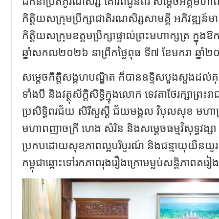
ដឹកនាំប្រតិភូរណសិរ្ស គោរពជូនពរ សម្តេចអគ្គមហា
កិត្តិយសក្រុមប្រឹក្សាជាតិរណសិរ្សសាមគ្គី អភិវឌ្ឍន៍មា
កិត្តិយសក្រុមឧត្តមប្រឹក្សាផ្ទាល់ព្រះមហាក្សត្រ ក្នុងឱកា
ឆ្នាំសកល២០២៦ នាព្រឹកថ្ងៃពុធ ទី៧ ខែមករា ឆ្នា
‎សម្តេចកិត្តិសង្គហបណ្ឌិត ក៏បានឧទ្ទិសបួងសួងដល់
ទាំងបី និងវត្ថុស័ក្តិសិទ្ធិក្នុងលោក ទេវតាថែរក្សាព្រះរាជ
ប្រសិទ្ធិពរជ័យ សិរីសួស្តី ជ័យមង្គល វិបុលសុខ មហា
មហាពញាចក្រី ហេង សំរិន និងសម្តេចធម្មវិសុទ្ធវង្
ប្រកបដោយសុខភាពល្អបរិបូរណ៍ និងជន្មាយុយឺនយូរ ដើម្
កម្ពុជាឆ្ពោះទៅរកភាពរុងរឿងក្រោមម្លប់សន្តិភាពតរ