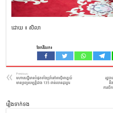
ដោយ ៖ សិលា
ចែករំលែក៖
Previous:
មហាសេដ្ឋីមានបំផុតទាំងប្រាំនៅអាស៊ីអាគ្នេយ៍
រដ្ឋប
មានទ្រព្យសម្បត្តិជាង 135 ពាន់លានដុល្លារ
នឹ
ការបើក
រឿងទាក់ទង