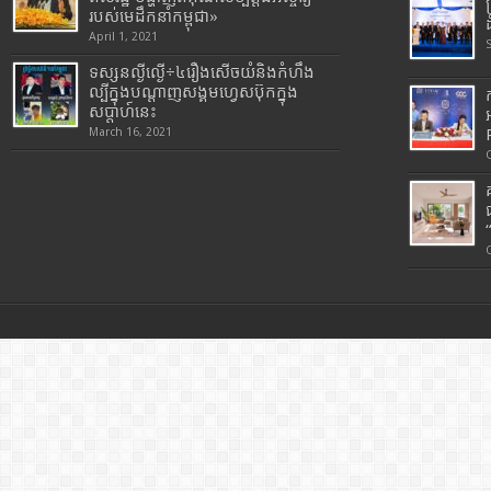
របស់មេដឹកនាំកម្ពុជា»
April 1, 2021
ទស្សនល្ងីល្ងើ÷៤រឿងសើចយំនិងកំហឹង
ល្បីក្នុងបណ្តាញសង្គមហ្វេសប៊ុកក្នុង
សប្តាហ៍នេះ
March 16, 2021