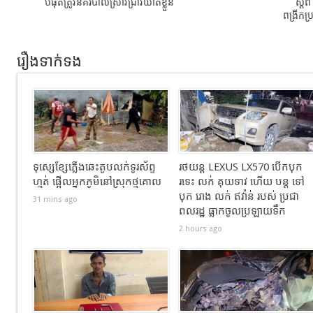
បំផុតត្រូវនគរបាលស្រាវជ្រាវឃាត់ខ្លួន
ស្ដី
ពង្រីកប្
រឿងទាក់ទង
ទុស្សេខ្សែភ្លើងឆេះតូបលក់ទូរស័ព្ទ
រថយន្ដ LEXUS LX570 បេីកបុក
ហ្មត់ ផ្អើលអ្នកភូមិនៅស្រុកថ្មគោល
រទេះ លក់ គុយទាវ ហេីយ បន្ត ទៅ
បុក រោង លក់ ឥវ៉ាន់ របស់ ប្រជា
31 mins ago
ពលរដ្ឋ ធ្លាកចូលប្រឡាយទឹក
2 hours ago