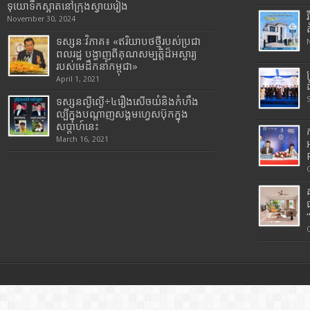
ទុយោទឹកស្អាតនៅក្រុងស្វាយរៀង
November 30, 2024
ទស្សនៈវិភាគ៖ «ឥរិយាបថថ្មីរបស់ប្រជា
ពលរដ្ឋ បង្ហាញពីគុណសម្បត្តិដ៏អស្ចារ្យ
របស់មេដឹកនាំកម្ពុជា»
April 1, 2021
ទស្សនល្ងីល្ងើ÷៤រឿងសើចយំនិងកំហឹង
ល្បីក្នុងបណ្តាញសង្គមហ្វេសប៊ុកក្នុង
សប្តាហ៍នេះ
March 16, 2021