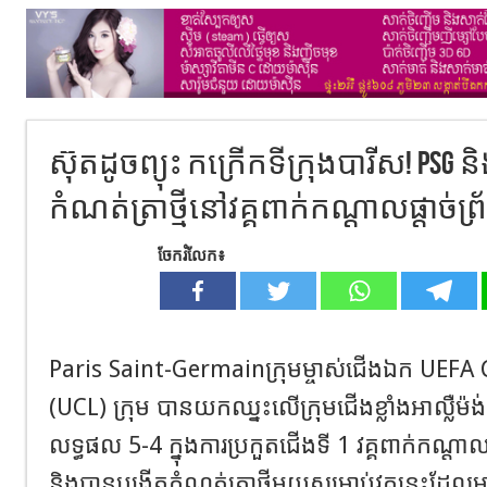
ស៊ុតដូចព្យុះ កក្រើកទីក្រុងបារីស! PSG 
កំណត់ត្រាថ្មីនៅវគ្គពាក់កណ្តាលផ្តាច់ព្រ
ចែករំលែក៖
Paris Saint-Germainក្រុមម្ចាស់ជើងឯក UEF
(UCL) ក្រុម បានយកឈ្នះលើក្រុមជើងខ្លាំងអាល្លឺម៉
លទ្ធផល 5-4 ក្នុងការប្រកួតជើងទី 1 វគ្គពាក់កណ្តាលផ្ត
និងបានបង្កើតកំណត់ត្រាថ្មីមួយសម្រាប់វគ្គនេះដែលម