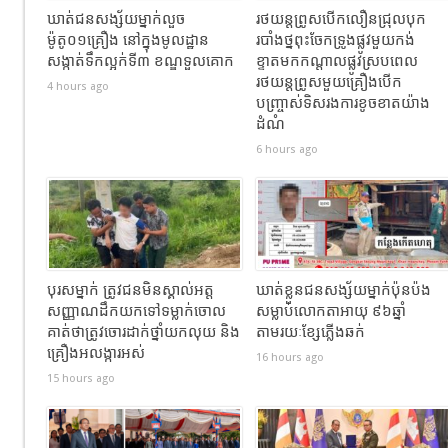
ឃាត់ជនសង្ស័យម្នាក់លួច
រថយន្តព្រូសបើកលឿនជ្រុលបុក
ម៉ូតូ០១គ្រឿង នៅក្នុងមូលដ្ឋាន
របាំងថ្នពុះចែកទ្រូងផ្លូវមួយកង់
សង្កាត់ទឹកល្អក់ទី៣ ខណ្ឌទួលគោក
ខ្ទាតមកកណ្តាលផ្លូវស្របពេល
រថយន្តព្រូសមួយគ្រឿងបើក
4 hours ago
បញ្ច្រាស់ទិសរងការខូចខាតយ៉ាង
ដំណំ
6 hours ago
បុរសម្នាក់ ត្រូវជនមិនស្គាល់អត្ត
ឃាត់ខ្លួនជនសង្ស័យម្នាក់ប៉ុនប៉ង
សញ្ញាណដឹកយកទៅទម្លាក់ចោល
សម្លាប់លោកតាអាយុ ៩៦ឆ្នាំ
គាត់ថាត្រូវចោរដាក់ថ្នាំយកលុយ និង
តាមរយៈខ្សែភ្លើងឆក់
គ្រឿងអលង្ការអស់
16 hours ago
15 hours ago