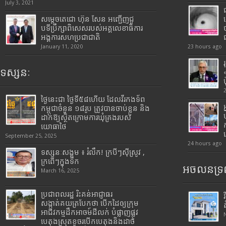
July 3, 2021
សម្តេចតេជោ ហ៊ុន សែន អញ្ជើញជួ
បទីប្រឹក្សាពិសេសរបស់អគ្គលេខាធិការ
អង្គការសហប្រជាជាតិ
January 11, 2020
23 hours ago
ទស្សនៈ
ថ្ងៃនេះជា ថ្ងៃទី៥៨ហើយ ដែលវីរកងទ័ព
កម្ពុជាចំនួន ១៨រូប ត្រូវបានចាប់ខ្លួន និង
ដាក់ឱ្យស្ថិតក្រោមការឃុំគ្រងរបស់
យោធាថៃ
September 25, 2025
24 hours ago
ទស្សនៈសង្គម ៖ រំលឹក! ក្របីៗស៊ីស្រូវ ,
ក្រពើៗក្នុងទឹក
អចលនទ្រព
March 16, 2025
ប្រជាពលរដ្ឋ រិះគន់អាជ្ញាធរ
សង្កាត់គយត្របែកថា បើកដៃឲ្យក្រុម
អាជីវកម្មដឹកអាចម៍ដីលក់ បំផ្លាញផ្លូវ
បេតុងស្រុតខូចរបើកបេតុងនិងដាច់