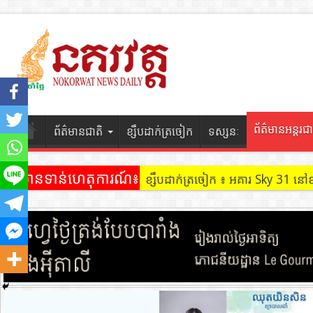
ព័ត៌មានអន្តរជា
ព័ត៌មានជាតិ
ខ្សឹបដាក់ត្រចៀក
ទស្សនៈ
ព័ត៌មានទាន់ហេតុការណ៍៖
ខ្សឹបដាក់ត្រចៀក ៖ អគារ Sky 31 នៅ