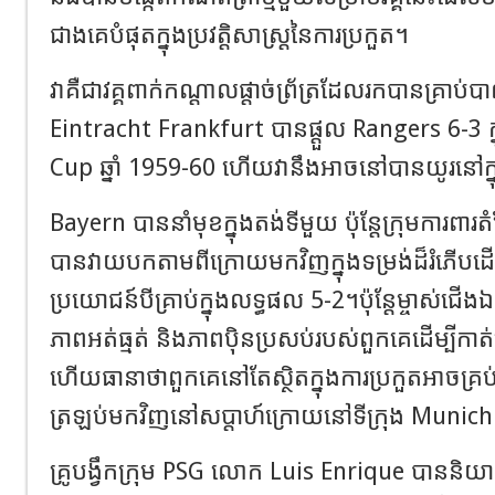
ជាងគេបំផុតក្នុងប្រវត្តិសាស្ត្រនៃការប្រកួត។
វាគឺជាវគ្គពាក់កណ្តាលផ្តាច់ព្រ័ត្រដែលរកបានគ្រាប់បា
Eintracht Frankfurt បានផ្តួល Rangers 6-3 ក្
Cup ឆ្នាំ 1959-60 ហើយវានឹងអាចនៅបានយូរនៅក្ន
Bayern បាននាំមុខក្នុងតង់ទីមួយ ប៉ុន្តែក្រុមការព
បានវាយបកតាមពីក្រោយមកវិញក្នុងទម្រង់ដ៏រំភើបដើម
ប្រយោជន៍បីគ្រាប់ក្នុងលទ្ធផល 5-2។ប៉ុន្តែម្ចាស់ជើ
ភាពអត់ធ្មត់ និងភាពប៉ិនប្រសប់របស់ពួកគេដើម្បីកា
ហើយធានាថាពួកគេនៅតែស្ថិតក្នុងការប្រកួតអាចគ្រ
ត្រឡប់មកវិញនៅសប្តាហ៍ក្រោយនៅទីក្រុង Munich
គ្រូបង្វឹកក្រុម PSG លោក Luis Enrique បាននិ