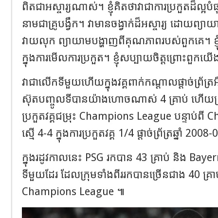
ពិតជាអស្ចារ្យណាស់។ ខ្ញុំគិតថាវាជាការប្រកួតដ៏ល្អបំផុតដ
នាមជាគ្រូបង្វឹក។ វាមានចង្វាក់ដ៏អស្ចារ្យ ដោយព្
វាយលុក ព្យាយាមបង្ហាញពីគុណភាពរបស់ពួកគេ។ ខ្ញុំគ
ក្នុងការមើលការប្រកួត។ ខ្ញុំសប្បាយចិត្តព្រោះពួកយ
វាជាលើកទីមួយហើយក្នុងវគ្គពាក់កណ្តាលផ្តាច់ព្រ័ត្រអ
ស៊ុតបញ្ចូលទីបានយ៉ាងហោចណាស់ 4 គ្រាប់ ហើយគ្រា
ប្រកួតវគ្គជម្រុះ Champions League បន្ទាប់ពី 
ស្មើ 4-4 ក្នុងការប្រកួតវគ្គ 1/4 ផ្តាច់ព្រ័ត្រឆ្នាំ 2008
ក្នុងរដូវកាលនេះ PSG រកបាន 43 គ្រាប់ និង Bay
ទីមួយដែរ ដែលក្រុមទាំងពីររកបានច្រើនជាង 40 គ្រាប់ក
Champions League ៕