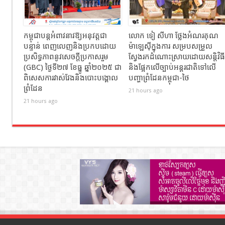
កម្ពុជាបន្តអំពាវនាវឱ្យអនុវត្តជា
លោក ទៀ សីហា ថ្លែងអំណរគុណ
បន្ទាន់ ពេញលេញនិងប្រកបដោយ
ម៉ាឡេស៊ីក្នុងការ សម្របសម្រួល
ប្រសិទ្ធភាពនូវសេចក្តីប្រកាសរួម
ស្វែងរកដំណោះស្រាយដោយសន្តិវិធី
(GBC) ថ្ងៃទី២៧ ខែធ្នូ ឆ្នាំ២០២៥ ជា
និងផ្អែកលើច្បាប់អន្តរជាតិទៅលើ
ពិសេសការវាស់វែងនិងបោះបង្គោល
បញ្ហាព្រំដែនកម្ពុជា-ថៃ
ព្រំដែន
21 hours ago
21 hours ago