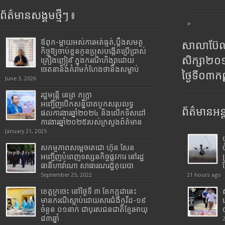
ព័ត៌មានសង្គមថ្មីៗ ៖
>
ឪពុក-ម្ដាយអស់ការអត់ធ្មត់,ប្ដឹងសមត្ថ
សាលាប៊ែលធ
កិច្ចឱ្យចាប់ខ្លួនកូនប្រុសបង្កើតប្រើប្រាស់
សិក្សា២
គ្រឿងញៀន ក្នុងករណីហិង្សាដោយ
ចេតនានិងគំរាមកំហែងថានឹងសម្លាប់
ថ្ងៃទី០៣ក
June 3, 2026
រដ្ឋមន្រ្តី​ នេត្រ​ ភក្ត្រា​
អញ្ជើញបើកសន្និបាតបូកសរុបលទ្ធ
ព័ត៌មានអន្
ផលការងារឆ្នាំ២០២៤ និងលើកទិសដៅ
ការងារឆ្នាំ២០២៥របស់​ក្រសួង​ព័ត៌មាន​
January 21, 2025
សកម្មភាពសម្តេចតេជោ ហ៊ុន សែន
អញ្ជើញបំពេញទស្សនកិច្ចផ្លូវការ នៅរដ្ឋ
ធានីហាវ៉ាណា សាធារណរដ្ឋគុយបា
September 25, 2022
21 hours ago
ខេត្តក្រចេះ នៅថ្ងៃទី ៣ ខែកក្កដានេះ
មានករណីស្លាប់ដោយសារជំងឺកូវីដ-១៩
ចំនួន ០១នាក់ ជាបុរសជនជាតិខ្មែរអាយុ
៨៣ឆ្នាំ