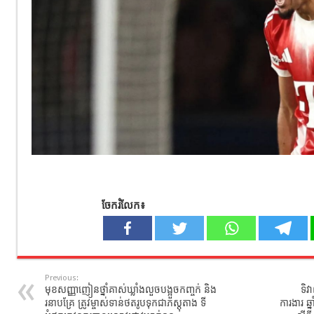
ចែករំលែក៖
Previous:
មុខសញ្ញាញៀនថ្នាំគាស់ឃ្លាំងលួចបង្អួចកញ្ចក់ និង
ទិវ
រនាបគ្រែ ត្រូវម្ចាស់ទាន់ថតរូបទុកជាភស្តុតាង ទី
ការងារ ឆ្