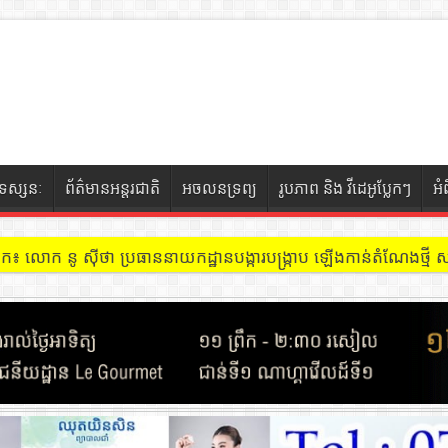
ទស្សនៈ
ព័ត៌មានអន្តរជាតិ
អចលនទ្រព្យ
រូបភាព និង វីដេអូប្លែកៗ
អំ
ចៀក ៖ អគារ Sky 31 នៅខណ្ឌទួលគោក មានអ្នកជួលបន្ទប់បើកល្បែងសុីសង