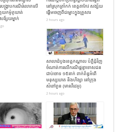
បង្រ្កាបករណីរំលោភលើ
នៅស្រុកត្រាំកក់ ខេត្តតាកែវ សង្ស័យ
ត្តយកម៉ូតូឃាត់
ផ្តើមចេញពីជម្លោះក្នុងគ្រួសារ
សង័្សយម្នាក់
2 hours ago
ago
សាលាដំបូងខេត្តកណ្ដាល បំភ្លឺជុំវិញ
ចំណាត់ការលើករណីផ្ដន្ទាទោសជន
ជាប់ចោទ ១៥នាក់ ពាក់ព័ន្ធអំពើ
មនុស្សឃាត និងហិង្សា នៅក្រុង
សំពៅពួន (មានវីដេអូ)
2 hours ago