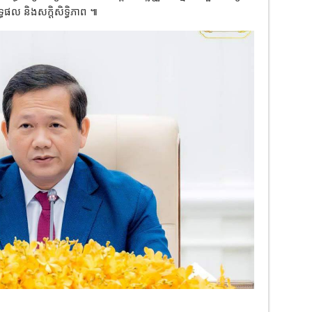
្ធផល និងសក្តិសិទ្ធិភាព ៕