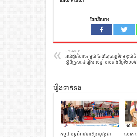
ដោយ ៖ សិលា
ចែករំលែក៖
Previous:
រាជរដ្ឋាភិបាលកម្ពុជា តែងតែប្រារព្ធទិវាអន្តរជាតិ
ស្តីពីគ្រួសារជារៀងរាល់ឆ្នាំ ចាប់តាំងពីឆ្នាំ២០០៥
រឿងទាក់ទង
កម្ពុជាបន្តអំពាវនាវឱ្យអនុវត្តជា
លោក ទ