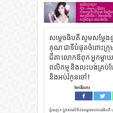
សម្តេចធិបតី សូមសម្តែ
គុណ ជាទីបំផុតចំពោះក្រ
ជីតា លោកឪពុក អ្នកម្តាយ
ពលិកម្ម និងលះបង់គ្រប់បែ
និងអប់រំកូនចៅ !
ចែករំលែក៖
ភ្នំពេញ ៖ ក្នុងសារលិខិតសម្តេចមហាបវរធិបតី 