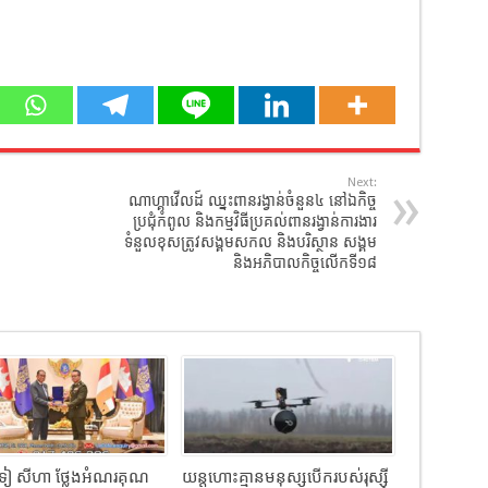
Next:
ណាហ្គាវើលដ៍ ឈ្នះពានរង្វាន់ចំនួន៤ នៅឯកិច្ច
ប្រជុំកំពូល និងកម្មវិធីប្រគល់ពានរង្វាន់ការងារ
ទំនួលខុសត្រូវសង្គមសកល និងបរិស្ថាន សង្គម
និងអភិបាលកិច្ចលើកទី១៨
ៀ សីហា ថ្លែងអំណរគុណ
យន្តហោះគ្មានមនុស្សបើករបស់រុស្ស៊ី