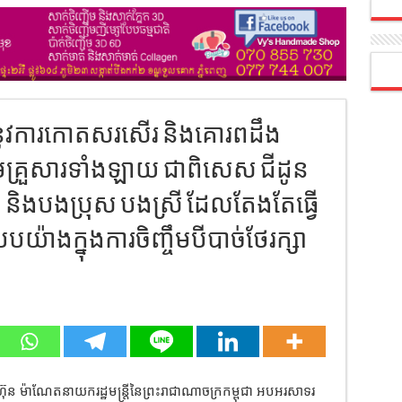
ងនូវការកោតសរសើរ និងគោរពដឹង
ុមគ្រួសារទាំងឡាយ ជាពិសេស ជីដូន
 និងបងប្រុស បងស្រី ដែលតែងតែធ្វើ
បយ៉ាងក្នុងការចិញ្ចឹមបីបាច់ថែរក្សា
ហ៊ុន ម៉ាណែតនាយករដ្ឋមន្ត្រីនៃព្រះរាជាណាចក្រកម្ពុជា អបអរសាទរ