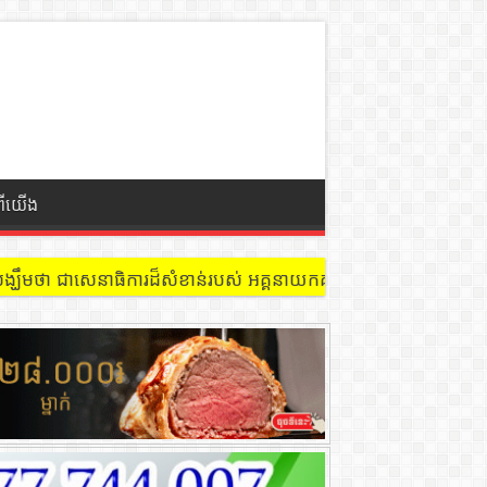
ពីយើង
 នៅជាន់ទី៩ បន្ទប់ ៩០២ !