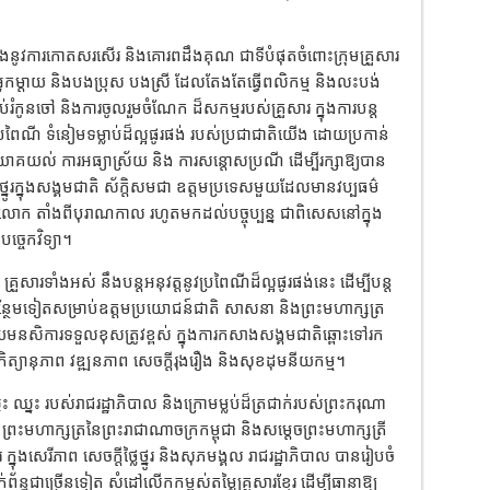
ែងនូវការកោតសរសើរ និងគោរពដឹងគុណ ជាទីបំផុតចំពោះក្រុមគ្រួសារ
កម្តាយ និងបងប្រុស បងស្រី ដែលតែងតែធ្វើពលិកម្ម និងលះបង់
អប់រំកូនចៅ និងការចូលរួមចំណែក ដ៏សកម្មរបស់គ្រួសារ ក្នុងការបន្ត
រពៃណី ទំនៀមទម្លាប់ដ៏ល្អផូរផង់ របស់ប្រជាជាតិយើង ដោយប្រកាន់
រយោគយល់ ការអធ្យាស្រ័យ និង ការសន្តោសប្រណី ដើម្បីរក្សាឱ្យបាន
ថ្នូរក្នុងសង្គមជាតិ ស័ក្តិសមជា ឧត្តមប្រទេសមួយដែលមានវប្បធម៌
ក តាំងពីបុរាណកាល រហូតមកដល់បច្ចុប្បន្ន ជាពិសេសនៅក្នុង
្ចេកវិទ្យា។
ា គ្រួសារទាំងអស់ នឹងបន្តអនុវត្តនូវប្រពៃណីដ៏ល្អផូរផង់នេះ ដើម្បីបន្ត
ថែមទៀតសម្រាប់ឧត្តមប្រយោជន៍ជាតិ សាសនា និងព្រះមហាក្សត្រ
យមនសិការទទួលខុសត្រូវខ្ពស់ ក្នុងការកសាងសង្គមជាតិឆ្ពោះទៅរក
ត្យានុភាព វឌ្ឍនភាព សេចក្តីរុងរឿង និងសុខដុមនីយកម្ម។
 ឈ្នះ របស់រាជរដ្ឋាភិបាល និងក្រោមម្លប់ដ៏ត្រជាក់របស់ព្រះករុណា
្រះមហាក្សត្រនៃព្រះរាជាណាចក្រកម្ពុជា និងសម្តេចព្រះមហាក្សត្រី
ក្នុងសេរីភាព សេចក្តីថ្លៃថ្នូរ និងសុភមង្គល រាជរដ្ឋាភិបាល បានរៀបចំ
្ធជាច្រើនទៀត សំដៅលើកកម្ពស់តម្លៃគ្រួសារខ្មែរ ដើម្បីធានាឱ្យ