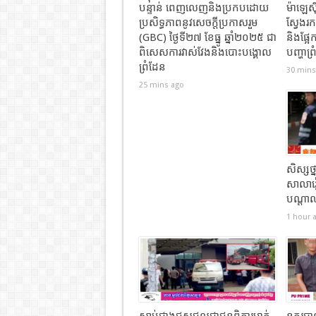
បន្ទាន់ ពេញលេញនិងប្រកបដោយ
ម៉ាឡេស៊
ប្រសិទ្ធភាពនូវសេចក្តីប្រកាសរួម
ស្វែងរ
(GBC) ថ្ងៃទី២៧ ខែធ្នូ ឆ្នាំ២០២៥ ជា
និងផ្អែ
ពិសេសការវាស់វែងនិងបោះបង្គោល
បញ្ហាព្
ព្រំដែន
30 mins
25 mins ago
សិស្សថ្
សាលារ
បណ្តាល
1 hour 
ស្លាប់ជាងជួសជុលជាជនពិការម្នាក់
នគរបា