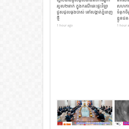
របួស២នាក់ ក្នុងករណីឆេះផ្ទះវិឡា
សហការ
ជួសជុលធុងបាស់ នៅសង្កាត់ភ្នំពេញ
ទំនុកចិ
ថ្មី
ខ្លួនជន
1 hour ago
1 hour 