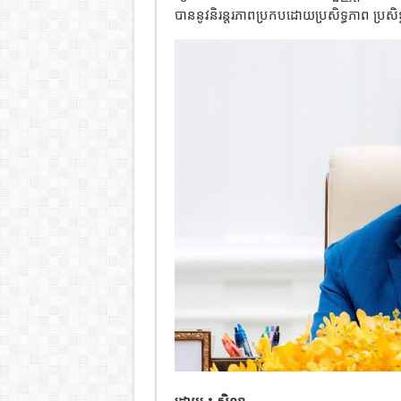
បាននូវនិរន្តរភាពប្រកបដោយប្រសិទ្ធភាព ប្រសិទ