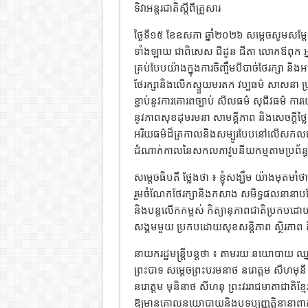
ទិវាអន្តរជាតិស្តីពីគ្រួសារ
ថ្ងៃទី១៥ ខែឧសភា ឆ្នាំ២០២៦ សម្តេចសូមសម្ត
ទាំងឡាយ ជាពិសេស ជីដូន ជីតា លោកឪពុក អ្ន
គ្រប់បែបយ៉ាងក្នុងការចិញ្ចឹមបីបាច់ថែរក្សា និង
ថែរក្សានិងលើកស្ទួយមរតក វប្បធម៌ សាសនា ប្
ខ្ជាប់នូវការគោរពច្បាប់ សីលធម៌ សុជីវធម៌ កា
នូវភាពសុខដុមរមនា សាមគ្គីភាព និងសេចក្តីថ្លៃ
អរិយធម៌ដ៏ត្រកាលនិងសម្បូរបែបនៅលើសកលលោ
ដំណាក់កាលនៃសកលភាវូបនីយកម្មតាមប្រព័ន្ធបច
សម្តេចធិបតី ថ្លែងថា ៖ ខ្ញុំសង្ឃឹម យ៉ាងមុតមាំថ
រួមចំណែកថែរក្សានិងកសាង សមិទ្ធផលនានាបន្
និងបន្តលើកកម្ពស់ កិត្យានុភាពជាតិប្រកបដោ
សង្គមមួយ ប្រកបដោយសុខសន្តិភាព ស្ថិរភាព កិ
នាយករដ្ឋមន្ត្រីបន្តថា ៖ តាមរយៈនយោបាយ ឈ្នះ
ព្រះបាទ សម្តេចព្រះបរមនាថ នរោត្តម សីហមុនី ព
នរោត្តម មុនិនាថ សីហនុ ព្រះវររាជមាតាជាតិខ្មែរ 
ឱ្យមានគោលនយោបាយនិងបទប្បញ្ញត្តិនានាពាក់ព័ន