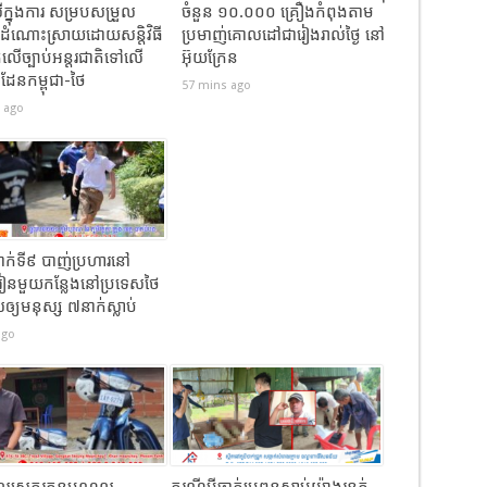
ីក្នុងការ សម្របសម្រួល
ចំនួន ១០.០០០ គ្រឿងកំពុងតាម
កដំណោះស្រាយដោយសន្តិវិធី
ប្រមាញ់គោលដៅជារៀងរាល់ថ្ងៃ នៅ
កលើច្បាប់អន្តរជាតិទៅលើ
អ៊ុយក្រែន
រំដែនកម្ពុជា-ថៃ
57 mins ago
 ago
នាក់ទី៩ បាញ់ប្រហារនៅ
ៀនមួយកន្លែងនៅប្រទេសថៃ
ឲ្យមនុស្ស ៧នាក់ស្លាប់
ago
លស្រុករតនមណ្ឌល
ករណីប្តីចាក់ប្រពន្ធស្លាប់យ៉ាងរន្ធត់