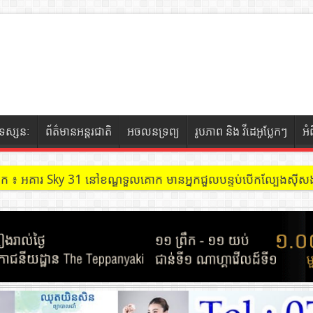
ទស្សនៈ
ព័ត៌មានអន្តរជាតិ
អចលនទ្រព្យ
រូបភាព និង វីដេអូប្លែកៗ
អំ
ចៀក ៖ អគារ Sky 31 នៅខណ្ឌទួលគោក មានអ្នកជួលបន្ទប់បើកល្បែងសុីសង