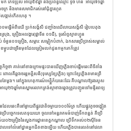
ត ម៉ក់ ភេទប្រុស អាយុ៥៩ឆ្នាំ និងប្រពន្ធឈ្មោះ ទូច ហន អាយុ៧១ឆ្នាំ
ោងចក្រ និងមានសមាជិករស់នៅជុំគ្នារហូត
មិសង្កាត់កើតហេតុ ។
១០មធ្វើអំពីឈើ ប្រក់សង្ក័សី ជញ្ជាំងឈើលាយសង្ក័សី រៀបបេតុង
រុង, គ្រឿងអលង្ការ(ផ្លាទីន ០១ជី), ទូរស័ព្ទស្មាតហ្វូន
ថប់ ចំនួន០១គ្រឿង, សម្ភារ: សម្លៀកបំពាក់, ឯកសារប្រើប្រាស់សម្គាល់
 មុខម្ហូបជាច្រើនមុខដែលត្រៀមលក់ជូនកម្មករកក៏ត្រូវ
មត្ថកិច្ចថា គាត់នៅខាងក្រោមផ្ទះបានឃើញភ្លើងចាប់ផ្តើមឆេះពីទីតាំង
ពោលគឺឆ្លងចរន្តអគ្គិសនី(ទុស្សេខ្សែភ្លើង) ព្រោះខ្សែភ្លើងតមានព្រី
ម្តង។ នៅក្នុងហេតុការណ៍អគ្គ្គិភ័យនេះដែរ គឺបណ្តាលឱ្យរងរបួស
អាយុ២៦ឆ្នាំមានស្នាមរលាកត្រង់ស្មាខាងឆ្វេងត្រូវបញ្ជូនទៅមន្ទីរពេទ្យ
លឆេះគឺនៅឆ្ងាយពីផ្លូវជាតិចម្ងាយ១០០ម៉ែត្រ ហើយផ្លូវតូចចង្អៀត
វប្រើបច្ចេកទេសតទុយយោ ចូលទៅអន្តរាគមន៍បាញ់ទឹកពន្លត់ គឺប្រើ
គិភ័យ០២គ្រឿងនៃស្នងការដ្ខានខេត្តកណ្ដាល ប្រើទឹកអស់០២សុីទែន
លដាលទៅលំនៅដ្ឋានអ្នកជិតខាងឡើយ ហើយភ្លើងបានរលត់នៅវេលា