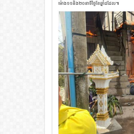
ម៉ោង១១និង២០នាទីថ្ងៃខែឆ្នាំដដែល៕