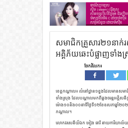
សមាជិកគ្រួសារ២១នាក់រស់ជួ
អគ្គិភ័យឆេះបំផ្លាញទាំងស
ចែករំលែក៖
ខេត្តកណ្តាល៖ លំនៅដ្ឋាន១ខ្នងដែលមានសមាជិក
ទាំងស្រុង ដែលបណ្តាលមកពីឆ្លងចរន្តអគ្គិស
ម៉ោង១០និង០០នាទីថ្ងៃទី១២ខែឧសភាឆ្នាំ២០២៦ 
កណ្ដាល។
លោកវរសេនីយ៏ឯក អៀង ធារី នាយការិយាល័យបង្កា