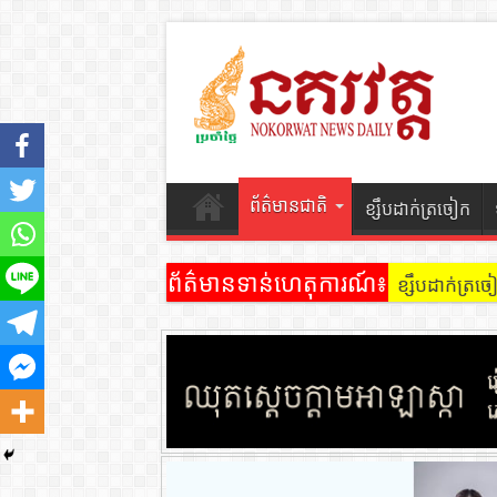
ព័ត៌មានជាតិ
ខ្សឹបដាក់ត្រចៀក
ព័ត៌មានទាន់ហេតុការណ៍៖
ខ្សឹបដាក់ត្រ