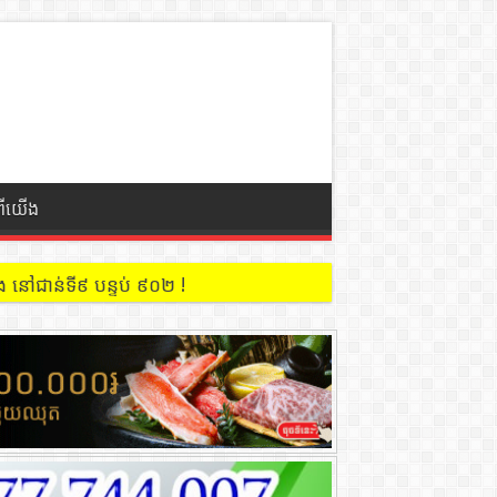
ពីយើង
 នៅជាន់ទី៩ បន្ទប់ ៩០២ !