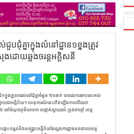
បជុំគ្នាក្នុងលំនៅដ្ឋាន១ខ្នងត្រូវ
្រុងដោយឆ្លងចរន្តអគ្គិសនី
ក្នុងគ្រួសាររស់នៅជុំគ្នាចំនួន ២១នាក់ បានរងការឆាបឆេះអស់
នីក្លាយជាអគ្គិភ័យ។ ហេតុការណ៍នេះកើតឡើងកាលពីវេលា
នៅចំណុចភូមិលេខ៣ សង្កាត់ស្វាយរលំ ក្រុងតាខ្មៅ ខេត្ត
រ ពន្លត់និងសង្គ្រោះអគ្គិភ័យនៃស្នងការដ្ឋាននគរបាលខេត្ត