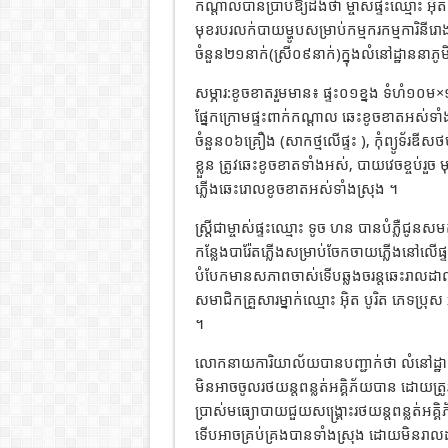
កណ្តាលបានប្រាប់ឱ្យដឹងថា ម្ចាស់ផ្ទះឈ្មោះ អ៊ិ
មុខរបរលក់បាយម្ហូបសម្រាប់កម្មករកម្មការិនីរ
ចំនួន២១នាក់(ស្រី០៩នាក់)ក្នុងលំនៅដ្ឋាននាភូ
សម្ភារ:ខូចខាតរួមមាន៖ ផ្ទះ០១ខ្នង ទំហំ១០ម×
ផ្នែកក្រោមផ្ទះពាក់កណ្ដាល ឆេះខូចខាតអស់ទាំងស្
ចំនួន០៦គ្រឿង (សាកថ្មលើផ្ទះ ), កុំព្យូទ័រឌីស
ខ្លួន ត្រូវឆេះខូចខាតទាំងអស់, បាយវេចខ្ចប់រួច
ភ្លើងឆេះរោលខូចខាតអស់ទាំងស្រុង ។
ស្ត្រីជាម្ចាស់ផ្ទះឈ្មោះ ទូច ហន បានបំភ្លឺជូនស
កន្លែងបារ៉ែតភ្លើងសម្រាប់ចែកចាយភ្លើងនៅលើផ្ទះ 
បំបែកមានសភាពចាស់ទើបឆ្លងចរន្តឆេះរាលដាលតែ
សមាជិកគ្រួសារម្នាក់ឈ្មោះ អ៊ិត បូរិត ភេទប្រុស 
។
លោកនាយការិយាល័យបានបញ្ជាក់ថា លំនៅដ្ឋានដែ
មិនអាចចូលរថយន្តពន្លត់អគ្គិភ័យបាន ដោយត្រូ
ប្រាស់មធ្យោបាយជួយសង្គ្រោះរថយន្តពន្លត់អគ្
ទើបអាចគ្រប់គ្រងបានទាំងស្រុង ដោយមិនរា