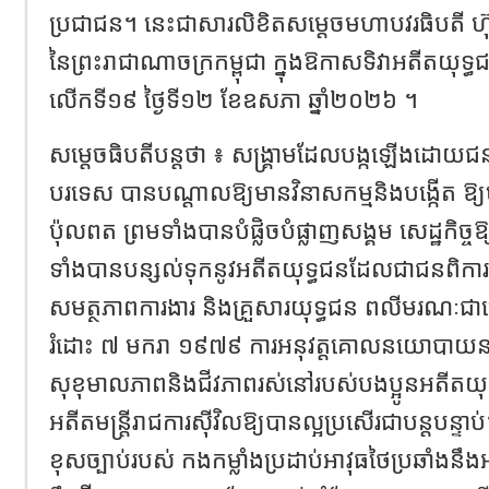
ប្រជាជន។ នេះជាសារលិខិតសម្តេចមហាបវរធិបតី ហ៊ុន
នៃព្រះរាជាណាចក្រកម្ពុជា ក្នុងឱកាសទិវាអតីតយុទ្ធជ
លើកទី១៩ ថ្ងៃទី១២ ខែឧសភា ឆ្នាំ២០២៦ ។
សម្តេចធិបតីបន្តថា ៖ សង្គ្រាមដែលបង្កឡើងដោយជ
បរទេស បានបណ្តាលឱ្យមានវិនាសកម្មនិងបង្កើត ឱ
ប៉ុលពត ព្រមទាំងបានបំផ្លិចបំផ្លាញសង្គម សេដ្ឋកិច្ច
ទាំងបានបន្សល់ទុកនូវអតីតយុទ្ធជនដែលជាជនពិការ 
សមត្ថភាពការងារ និងគ្រួសារយុទ្ធជន ពលីមរណៈជាច្
រំដោះ ៧ មករា ១៩៧៩ ការអនុវត្តគោលនយោបាយនាន
សុខុមាលភាពនិងជីវភាពរស់នៅរបស់បងប្អូនអតីតយុទ
អតីតមន្ត្រីរាជការស៊ីវិលឱ្យបានល្អប្រសើរជាបន្តបន្ទាប់
ខុសច្បាប់របស់ កងកម្លាំងប្រដាប់អាវុធថៃប្រឆាំង