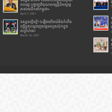
ពលរដ្ឋ បង្ហាញពីគុណសម្បត្តិដ៏អស្ចារ្យ
របស់មេដឹកនាំកម្ពុជា»
April 1, 2021
ទស្សនល្ងីល្ងើ÷៤រឿងសើចយំនិងកំហឹង
ល្បីក្នុងបណ្តាញសង្គមហ្វេសប៊ុកក្នុង
សប្តាហ៍នេះ
March 16, 2021