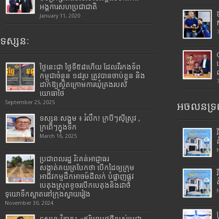
អង្គការសហប្រជាជាតិ
January 11, 2020
ទស្សនៈ
ថ្ងៃនេះជា ថ្ងៃទី៥៨ហើយ ដែលវីរកងទ័ព
កម្ពុជាចំនួន ១៨រូប ត្រូវបានចាប់ខ្លួន និង
ដាក់ឱ្យស្ថិតក្រោមការឃុំគ្រងរបស់
យោធាថៃ
September 25, 2025
អចលនទ្រព
ទស្សនៈសង្គម ៖ រំលឹក! ក្របីៗស៊ីស្រូវ ,
ក្រពើៗក្នុងទឹក
March 16, 2025
ប្រជាពលរដ្ឋ រិះគន់អាជ្ញាធរ
សង្កាត់គយត្របែកថា បើកដៃឲ្យក្រុម
អាជីវកម្មដឹកអាចម៍ដីលក់ បំផ្លាញផ្លូវ
បេតុងស្រុតខូចរបើកបេតុងនិងដាច់
ទុយោទឹកស្អាតនៅក្រុងស្វាយរៀង
November 30, 2024
ទស្សនៈវិភាគ៖ «ឥរិយាបថថ្មីរបស់ប្រជា