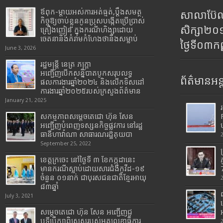
ឪពុក-ម្ដាយអស់ការអត់ធ្មត់,ប្ដឹងសមត្ថ
សាលាប៊ែលធ
កិច្ចឱ្យចាប់ខ្លួនកូនប្រុសបង្កើតប្រើប្រាស់
សិក្សា២
គ្រឿងញៀន ក្នុងករណីហិង្សាដោយ
ចេតនានិងគំរាមកំហែងថានឹងសម្លាប់
ថ្ងៃទី០៣ក
June 3, 2026
រដ្ឋមន្រ្តី​ នេត្រ​ ភក្ត្រា​
អញ្ជើញបើកសន្និបាតបូកសរុបលទ្ធ
ព័ត៌មានអន្
ផលការងារឆ្នាំ២០២៤ និងលើកទិសដៅ
ការងារឆ្នាំ២០២៥របស់​ក្រសួង​ព័ត៌មាន​
January 21, 2025
សកម្មភាពសម្តេចតេជោ ហ៊ុន សែន
អញ្ជើញបំពេញទស្សនកិច្ចផ្លូវការ នៅរដ្ឋ
ធានីហាវ៉ាណា សាធារណរដ្ឋគុយបា
September 25, 2022
ខេត្តក្រចេះ នៅថ្ងៃទី ៣ ខែកក្កដានេះ
មានករណីស្លាប់ដោយសារជំងឺកូវីដ-១៩
7
ចំនួន ០១នាក់ ជាបុរសជនជាតិខ្មែរអាយុ
៨៣ឆ្នាំ
July 3, 2021
សម្តេចតេជោ ហ៊ុន សែន អញ្ជើញជួ
បទីប្រឹក្សាពិសេសរបស់អគ្គលេខាធិការ