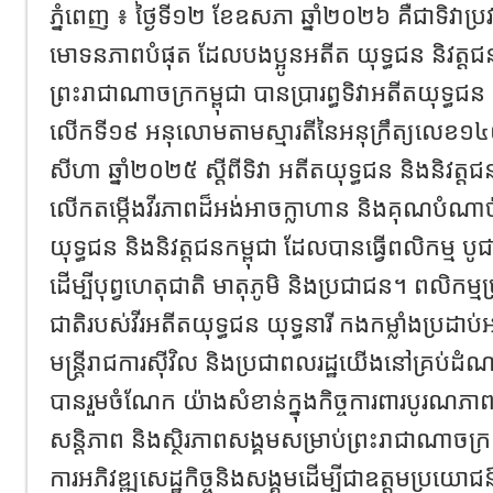
ភ្នំពេញ ៖ ថ្ងៃទី១២ ខែឧសភា ឆ្នាំ២០២៦ គឺជាទិវាប្រ
មោទនភាពបំផុត ដែលបងប្អូនអតីត យុទ្ធជន និវត្តជន
ព្រះរាជាណាចក្រកម្ពុជា បានប្រារព្ធទិវាអតីតយុទ្ធជន 
លើកទី១៩ អនុលោមតាមស្មារតីនៃអនុក្រឹត្យលេខ១៤៥ 
សីហា ឆ្នាំ២០២៥ ស្តីពីទិវា អតីតយុទ្ធជន និងនិវត្
លើកតម្កើងវីរភាពដ៏អង់អាចក្លាហាន និងគុណបំណាច
យុទ្ធជន និងនិវត្តជនកម្ពុជា ដែលបានធ្វើពលិកម្ម 
ដើម្បីបុព្វហេតុជាតិ មាតុភូមិ និងប្រជាជន។ ពលិកម្
ជាតិរបស់វីរអតីតយុទ្ធជន យុទ្ធនារី កងកម្លាំងប្រដា
មន្ត្រីរាជការស៊ីវិល និងប្រជាពលរដ្ឋយើងនៅគ្រប់ដំណា
បានរួមចំណែក យ៉ាងសំខាន់ក្នុងកិច្ចការពារបូរណភ
សន្តិភាព និងស្ថិរភាពសង្គមសម្រាប់ព្រះរាជាណាចក្រ
ការអភិវឌ្ឍសេដ្ឋកិច្ចនិងសង្គមដើម្បីជាឧត្តមប្រយោជន