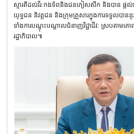
ស្មារតីដល់វីរៈកងទ័ពនិងជនភៀសសឹក និងបាន ផ្តល់
យុទ្ធជន និវត្តជន និងក្រុមគ្រួសារក្នុងការទទួលបា
ទាំងការបណ្តុះបណ្តាលជំនាញវិជ្ជាជីវៈ ស្របតា
រដ្ឋាភិបាល៕