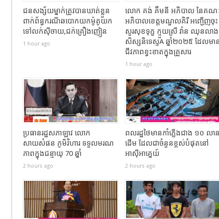
ជនសង្ស័យម្នាក់ត្រូវបានឃាត់ខ្លួន
លោក គង់ គឹមនី អភិបាល នៃគណ
ពាក់ព័ន្ធករណីឆបោកយកម៉ូតូយក
អភិបាលខេត្តមណ្ឌលគិរី អញ្ជើញចុះ
ទៅលក់ស៊ីចាយ,ជក់គ្រឿងញៀន
សួរសុខទុក្ខ ក្មួយស្រី វ៉ាន ឈុនលាង
សិស្សនិទេស្ទA ឆ្នាំ២០២៥ ដែលមា
1 hour ago
ជីវភាពខ្វះខាតក្នុងគ្រួសារ
1 hour ago
ប្រធានរដ្ឋសភាឡាវ លោក
ពលរដ្ឋថៃមានកាំភ្លើងជាង ១០ លា
សាយសំផន ភូមិវិហារ ទទួលមរណ
ដើម ដែលជាចំនួនខ្ពស់បំផុតនៅ
ភាពក្នុងជន្មាយុ 70 ឆ្នាំ
អាស៊ីអាគ្នេយ៍
2 hours ago
2 hours ago