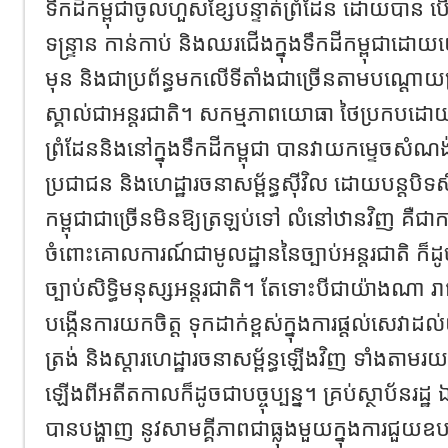
ទឹកដីកម្ពុជាចូលហួសខ្សែបន្ទាត់ព្រំដែន ដោយបាន បើ
ទន្ទ្រាន កាន់កាប់ និងឈរជើងក្នុងទឹកដីកម្ពុជា
មុន និងជាប្រព័ន្ធមកលើទីតាំងជាច្រើនតាមបណ្តោ
ស្គាល់ជាអន្តរជាតិ។ សកម្មភាពយោធា ថៃប្រកប
ព្រំដែននិងនៅក្នុងទឹកដីកម្ពុជា បានវាយកម្ទេចសំណង់
ប្រជាជន និងហេដ្ឋារចនាសម្ព័ន្ធស៊ីវិល ដោយបន្តបិ
កម្ពុជាជាច្រើនមិនឱ្យត្រឡប់ទៅ លំនៅឋានវិញ គឺជាក
ចំពោះគោលការណ៍ជាមូលដ្ឋាននៃច្បាប់អន្តរជាតិ ក៏ដូ
ច្បាប់សិទ្ធិមនុស្សអន្តរជាតិ។ តែទោះបីជាយ៉ាងណា រា
បង្កើនការយកចិត្ត ទុកដាក់ខ្ពស់ក្នុងការផ្តល់សេវាដល
ត្រង់ និងស្តារហេដ្ឋារចនាសម្ព័ន្ធឡើងវិញ ទាំងតាមរ
ឡើងពីអតីតកាលក៏ដូចជាបច្ចុប្បន្ន។ គ្រប់ស្ថាប័នរដ
បានបង្ហាញ នូវសាមគ្គីភាពជាធ្លុងមួយក្នុងការជួយឧបត្ថ