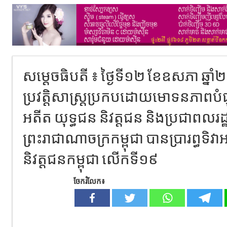
សម្តេចធិបតី ៖ ថ្ងៃទី១២ ខែឧសភា ឆ្នាំ
ប្រវត្តិសាស្ត្រប្រកបដោយមោទនភាពបំ
អតីត យុទ្ធជន និវត្តជន និងប្រជាពលរដ
ព្រះរាជាណាចក្រកម្ពុជា បានប្រារព្ធទិវ
និវត្តជនកម្ពុជា លើកទី១៩
ចែករំលែក៖