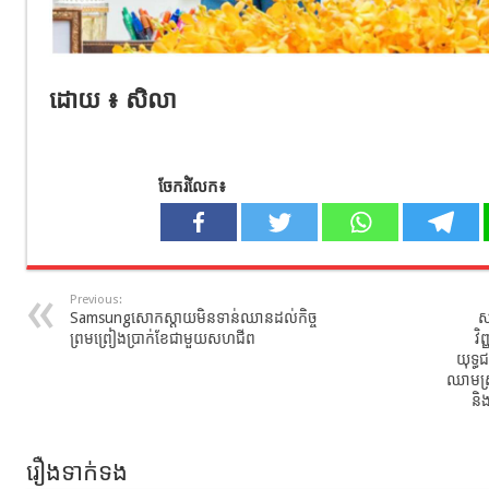
ដោយ ៖ សិលា
ចែករំលែក៖
Previous:
Samsungសោកស្តាយមិនទាន់ឈានដល់កិច្ច
ស
ព្រមព្រៀងប្រាក់ខែជាមួយសហជីព
វិ
យុទ្ធ
ឈាមស្រស
និ
រឿងទាក់ទង