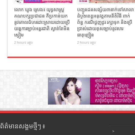
លោក ឃួង ស្រេង៖ យុទ្ធសាស្ត្រ
បញ្ជូនជនសង្ស័យ៣នាក់ទៅសាលា
គណបក្សប្រជាជន គឺប្រកាន់យក
ដំបូងខេត្តឣនុវត្តតាមនីតិវិធី ពាក់
នូវគោលជំហរដោះស្រាយដោយប្រើ
ព័ន្ធ ករណីជួញដូរ រក្សាទុក និងប្រើ
យន្តការច្បាប់អន្តរជាតិ ស្ងាត់តែមិន
ប្រាស់ដោយខុសច្បាប់នូវសារ
ស្ងៀម
ធាតុញៀន
2 hours ago
2 hours ago
ព័ត៌មានសង្គមថ្មីៗ ៖
>