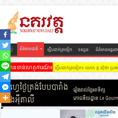
ព័ត៌មានជាតិ
ខ្សឹបដាក់ត្រចៀក
ទស្សនៈ
ព័ត៌មានអន្តរជា
ព័ត៌មានទាន់ហេតុការណ៍៖
ខ្សឹបដាក់ត្រចៀក ៖ អគារ Sky 31 នៅ