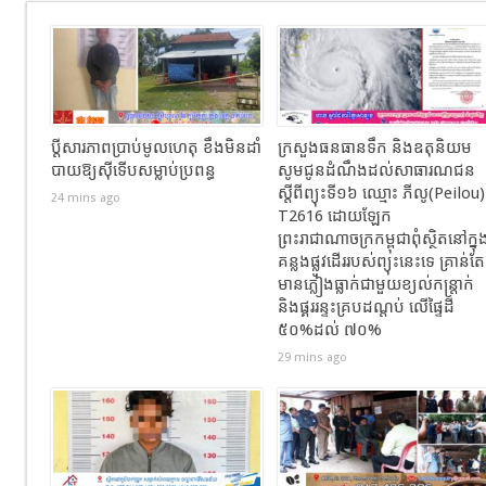
ប្ដីសារភាពប្រាប់មូលហេតុ ខឹងមិនដាំ
ក្រសួងធនធានទឹក និងឧតុនិយម
បាយឱ្យស៊ីទើបសម្លាប់ប្រពន្ធ
សូមជូនដំណឹងដល់សាធារណជន
ស្ដីពីព្យុះទី១៦ ឈ្មោះ ភីលូ(Peilou)
24 mins ago
T2616 ដោយឡែក
ព្រះរាជាណាចក្រកម្ពុជាពុំស្ថិតនៅក្នុ
គន្លងផ្លូវដើររបស់ព្យុះនេះទេ គ្រាន់តែ
មានភ្លៀងធ្លាក់ជាមួយខ្យល់កន្ត្រាក់
និងផ្គររន្ទះគ្របដណ្តប់ លើផ្ទៃដី
៥០%ដល់ ៧០%
29 mins ago