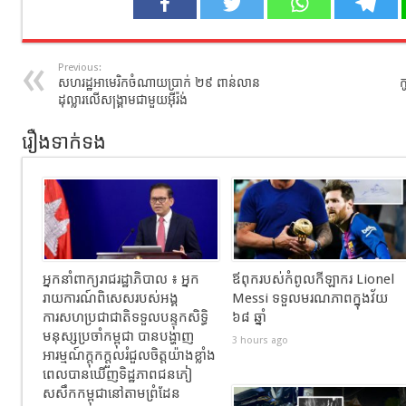
Previous:
សហរដ្ឋអាមេរិកចំណាយប្រាក់ ២៩ ពាន់លាន
ក
ដុល្លារលើសង្គ្រាមជាមួយអ៊ីរ៉ង់
រឿងទាក់ទង
អ្នកនាំពាក្យរាជរដ្ឋាភិបាល ៖ អ្នក
ឪពុករបស់កំពូលកីឡាករ Lionel
រាយការណ៍ពិសេសរបស់អង្គ
Messi ទទួលមរណភាពក្នុងវ័យ
ការសហប្រជាជាតិទទួលបន្ទុកសិទ្ធិ
៦៨ ឆ្នាំ
មនុស្សប្រចាំកម្ពុជា បានបង្ហាញ
3 hours ago
អារម្មណ៍ក្តុកក្តួលរំជួលចិត្តយ៉ាងខ្លាំង
ពេលបានឃើញទិដ្ឋភាពជនភៀ
សសឹកកម្ពុជានៅតាមព្រំដែន