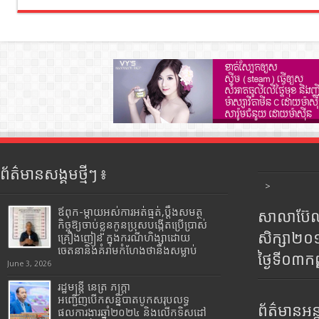
ព័ត៌មានសង្គមថ្មីៗ ៖
>
ឪពុក-ម្ដាយអស់ការអត់ធ្មត់,ប្ដឹងសមត្ថ
សាលាប៊ែលធ
កិច្ចឱ្យចាប់ខ្លួនកូនប្រុសបង្កើតប្រើប្រាស់
សិក្សា២
គ្រឿងញៀន ក្នុងករណីហិង្សាដោយ
ចេតនានិងគំរាមកំហែងថានឹងសម្លាប់
ថ្ងៃទី០៣ក
June 3, 2026
រដ្ឋមន្រ្តី​ នេត្រ​ ភក្ត្រា​
អញ្ជើញបើកសន្និបាតបូកសរុបលទ្ធ
ព័ត៌មានអន្
ផលការងារឆ្នាំ២០២៤ និងលើកទិសដៅ