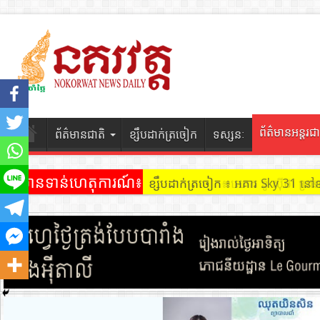
ព័ត៌មានអន្តរជា
ព័ត៌មានជាតិ
ខ្សឹបដាក់ត្រចៀក
ទស្សនៈ
ព័ត៌មានទាន់ហេតុការណ៍៖
ខ្សឹបដាក់ត្រចៀក ៖ អគារ Sky 31 នៅ