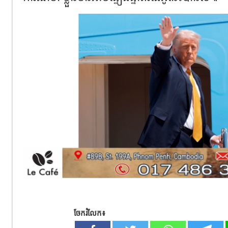
ចែករំលែក៖