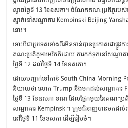
ល្ងាចថ្ងៃទី 13 ខែឧសភា។ ចំណែកគណៈប្រតិភូរបស់ល
ស្នាក់នៅសណ្ឋាគារ Kempinski Beijing Yansh
នោះ។
ទោះបីជាប្រទេសទាំងពីរមិនទាន់បានប្រកាសជាផ្លូវការអ
គណៈប្រតិភូអាមេរិកក៏ដោយ ការកក់ទុកនៅសណ្ឋាគារទា
ថ្ងៃទី 12 ដល់ថ្ងៃទី 14 ខែឧសភា។
ដោយបញ្ជាក់ទៅកាន់ South China Morning Post ម
និយាយថា លោក Trump នឹងមកដល់សណ្ឋាគារ Fo
ថ្ងៃទី 13 ខែឧសភា ខណៈដែលផ្នែកមួយនៃគណៈប្រតិភ
សណ្ឋាគារ Kempinski។ ក្រុមជំនាញបានមកដល់ស
នៅថ្ងៃទី 11 ខែឧសភា ដើម្បីរៀបចំ។