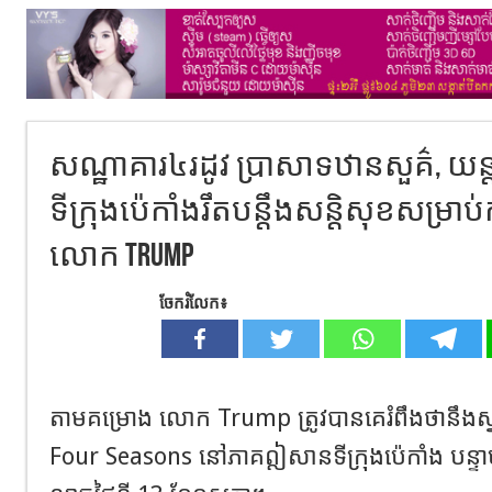
សណ្ឋាគារ៤រដូវ ប្រាសាទឋានសួគ៌, យន
ទីក្រុងប៉េកាំងរឹតបន្តឹងសន្តិសុខសម្រ
លោក Trump
ចែករំលែក៖
តាមគម្រោង លោក Trump ត្រូវបានគេរំពឹងថានឹងស្
Four Seasons នៅភាគឦសានទីក្រុងប៉េកាំង បន្ទាប