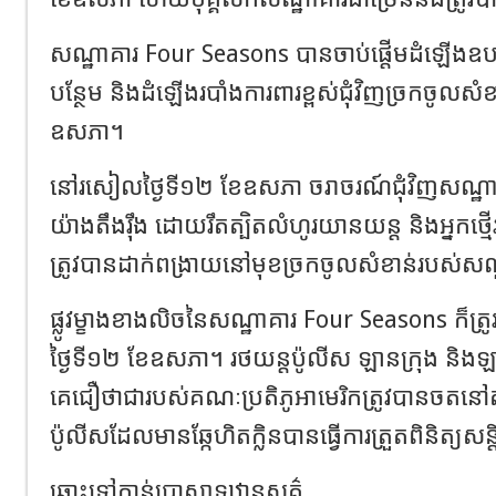
សណ្ឋាគារ Four Seasons បានចាប់ផ្តើមដំឡើងឧបករ
បន្ថែម និងដំឡើងរបាំងការពារខ្ពស់ជុំវិញច្រកចូលសំខ
ឧសភា។
នៅរសៀលថ្ងៃទី១២ ខែឧសភា ចរាចរណ៍ជុំវិញសណ្ឋាគារ
យ៉ាងតឹងរ៉ឹង ដោយរឹតត្បិតលំហូរយានយន្ត និងអ្នកថ្ម
ត្រូវបានដាក់ពង្រាយនៅមុខច្រកចូលសំខាន់របស់សណ្
ផ្លូវម្ខាងខាងលិចនៃសណ្ឋាគារ Four Seasons ក៏ត្រូវប
ថ្ងៃទី១២ ខែឧសភា។ រថយន្តប៉ូលីស ឡានក្រុង និ
គេជឿថាជារបស់គណៈប្រតិភូអាមេរិកត្រូវបានចតនៅ
ប៉ូលីសដែលមានឆ្កែហិតក្លិនបានធ្វើការត្រួតពិនិត្យ
ឆ្ពោះទៅកាន់ប្រាសាទឋានសួគ៌