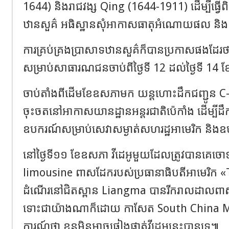
1644) និងរាជវង្ស Qing (1644-1911) ដើម្បីធ្វើ
ឋានសួគ៌ អធិស្ឋានសុំអាកាសធាតុអំណោយផល និងក
ការគ្រប់គ្រងប្រាសាទឋានសួគ៌ក៏បានប្រកាសផងដែរថា 
សម្រាប់សាធារណជនចាប់ពីថ្ងៃទី 12 ដល់ថ្ងៃទី 14
ចាប់តាំងពីដើមខែឧសភាមក យន្តហោះដឹកជញ្ជូន C-
ចុះចតនៅអាកាសយានដ្ឋានអន្តរជាតិប៉េកាំង ដើម្បីដ
ឧបករណ៍សម្រាប់សេវាសម្ងាត់សហរដ្ឋអាមេរិក និង
នៅថ្ងៃទី១១ ខែឧសភា វីដេអូមួយដែលត្រូវបានគេចោទ
limousine ពាសដែករបស់ប្រធានាធិបតីអាមេរិក «T
ដំណើរនៅជិតស្ពាន Liangma បានរីករាលដាលព
ទោះជាយ៉ាងណាក៏ដោយ កាសែត South China M
ការណ៍ថា ខ្លួនមិនអាចផ្ទៀងផ្ទាត់វីដេអូនេះបានទេ៕