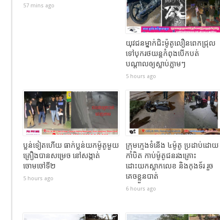
57 mins ago
យុវជនម្នាក់ជិះម៉ូតូលឿនពេកជ្រុល
ទៅបុករថយន្តកំពុងបើកបត់
បណ្តាលឲ្យស្លាប់ភ្លាមៗ
5 hours ago
ប្លន់ទៀតហើយ ធាក់ប្លន់យកម៉ូតូមួយ
ក្រុមក្មេងទំនើង ៤ម៉ូតូ ប្រដាប់ដោយ
គ្រឿងបានសម្រេច នៅសង្កាត់
កាំបិត កាប់ម៉ូតូជនរងគ្រោះ
ចោមចៅទី២
ដោះយកស្លាកលេខ និងកុងទ័រ រួច
គេចខ្លួនបាត់
5 hours ago
6 hours ago