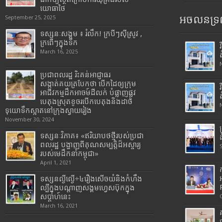
យោធាថៃ
អចលនទ្រព
September 25, 2025
ទស្សនៈសង្គម ៖ រំលឹក! ក្របីៗស៊ីស្រូវ ,
ក្រពើៗក្នុងទឹក
March 16, 2025
ប្រជាពលរដ្ឋ រិះគន់អាជ្ញាធរ
សង្កាត់គយត្របែកថា បើកដៃឲ្យក្រុម
អាជីវកម្មដឹកអាចម៍ដីលក់ បំផ្លាញផ្លូវ
បេតុងស្រុតខូចរបើកបេតុងនិងដាច់
ទុយោទឹកស្អាតនៅក្រុងស្វាយរៀង
November 30, 2024
ទស្សនៈវិភាគ៖ «ឥរិយាបថថ្មីរបស់ប្រជា
ពលរដ្ឋ បង្ហាញពីគុណសម្បត្តិដ៏អស្ចារ្យ
របស់មេដឹកនាំកម្ពុជា»
April 1, 2021
ទស្សនល្ងីល្ងើ÷៤រឿងសើចយំនិងកំហឹង
ល្បីក្នុងបណ្តាញសង្គមហ្វេសប៊ុកក្នុង
សប្តាហ៍នេះ
March 16, 2021