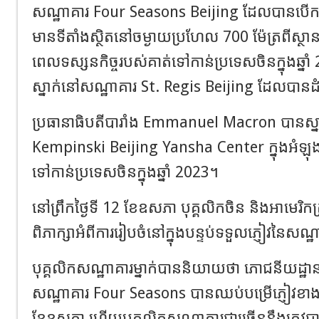
សណ្ឋាគារ Four Seasons Beijing ដែលបានបើកដ
មានទីតាំងស្ថិតនៅចម្ងាយប្រហែល 700 ម៉ែត្រពីស្ថាន
ពេលទស្សនកិច្ចរបស់គាត់ទៅកាន់ប្រទេសចិនក្នុងឆ
ស្នាក់នៅសណ្ឋាគារ St. Regis Beijing ដែលបានដំ
ប្រធានាធិបតីបារាំង Emmanuel Macron បានស្ន
Kempinski Beijing Yansha Center ក្នុងអំឡុង
ទៅកាន់ប្រទេសចិនក្នុងឆ្នាំ 2023។
នៅព្រឹកថ្ងៃទី 12 ខែឧសភា បុគ្គលិកចិន និងអាមេរិ
ពិភាក្សាអំពីការរៀបចំនៅក្នុងបន្ទប់ទទួលភ្ញៀវនៃស
បុគ្គលិកសណ្ឋាគារម្នាក់បាននិយាយថា ភោជនីយដ្ឋ
សណ្ឋាគារ Four Seasons បានឈប់បម្រើភ្ញៀវខាងក្រៅ
ខែឧសភា ហើយបុគ្គលិកសណ្ឋាគារជាច្រើននឹងត្រូវបា