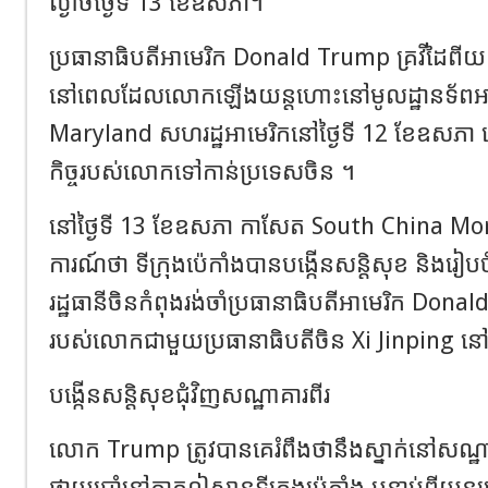
ល្ងាចថ្ងៃទី 13 ខែឧសភា។
ប្រធានាធិបតីអាមេរិក Donald Trump គ្រវីដៃពី
នៅពេលដែលលោកឡើងយន្តហោះនៅមូលដ្ឋានទ័ពអា
Maryland សហរដ្ឋអាមេរិកនៅថ្ងៃទី 12 ខែឧសភា ដើ
កិច្ចរបស់លោកទៅកាន់ប្រទេសចិន ។
នៅថ្ងៃទី 13 ខែឧសភា កាសែត South China Mo
ការណ៍ថា ទីក្រុងប៉េកាំងបានបង្កើនសន្តិសុខ និងរ
រដ្ឋធានីចិនកំពុងរង់ចាំប្រធានាធិបតីអាមេរិក Donal
របស់លោកជាមួយប្រធានាធិបតីចិន Xi Jinping នៅ
បង្កើនសន្តិសុខជុំវិញសណ្ឋាគារពីរ
លោក Trump ត្រូវបានគេរំពឹងថានឹងស្នាក់នៅសណ្
ផ្កាយប្រាំនៅភាគឦសានទីក្រុងប៉េកាំង បន្ទាប់ពី