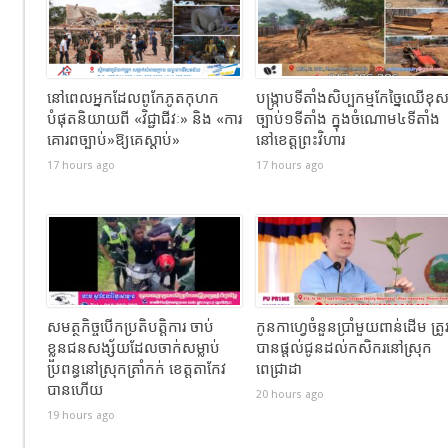
នៅពេលអ្នកដែលពូកែភូតកុហក
បង្រ្កាបទីតាំងសិប្បកម្មកែច្នៃឈើខុ
បំផុតនិយាយពី «វិជ្ជាជីវៈ» និង «ការ
ច្បាប់១ទីតាំង ក្នុងចំណោម៤ទីតាំង
គោរពច្បាប់»ឱ្យគេស្តាប់»
នៅខេត្តព្រះវិហារ
17 hours ago
17 hours ago
សមត្ថកិច្ចបើកប្រតិបត្តិការ ចាប់
កូនកាហ្វេចំនួនប្រាំមួយពាន់ដើម ត្រូ
ខ្លួនជនសង្ស័យដែលចាក់សម្លាប់
បានផ្តល់ជូនដល់កសិករនៅស្រុក
ប្រពន្ធនៅស្រុកត្រាំកក់ ខេត្តតាកែវ
ពេជ្រាដា
បានហេីយ
20 hours ago
19 hours ago