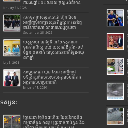
ការងារឆ្នាំ២០២៥របស់​ក្រសួង​ព័ត៌មាន​
January 21, 2025
សកម្មភាពសម្តេចតេជោ ហ៊ុន សែន
អញ្ជើញបំពេញទស្សនកិច្ចផ្លូវការ នៅរដ្ឋ
ធានីហាវ៉ាណា សាធារណរដ្ឋគុយបា
September 25, 2022
ខេត្តក្រចេះ នៅថ្ងៃទី ៣ ខែកក្កដានេះ
មានករណីស្លាប់ដោយសារជំងឺកូវីដ-១៩
ចំនួន ០១នាក់ ជាបុរសជនជាតិខ្មែរអាយុ
៨៣ឆ្នាំ
July 3, 2021
សម្តេចតេជោ ហ៊ុន សែន អញ្ជើញជួ
បទីប្រឹក្សាពិសេសរបស់អគ្គលេខាធិការ
អង្គការសហប្រជាជាតិ
January 11, 2020
ទស្សនៈ
ថ្ងៃនេះជា ថ្ងៃទី៥៨ហើយ ដែលវីរកងទ័ព
កម្ពុជាចំនួន ១៨រូប ត្រូវបានចាប់ខ្លួន និង
ដាក់ឱ្យស្ថិតក្រោមការឃុំគ្រងរបស់