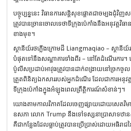
បច្ចុប្បន្ននេះ វិធានការសន្តិសុខផ្តោតជាចម្បងជុំវិញសណ
ត្រូវបានច្រានចោលទេថាទីក្រុងប៉េកាំងនឹងអនុវត្តវិធា
ខាងមុខ។
ស្ថានីយ៍រថភ្លើងក្រោមដី Liangmaqiao – ស្ថានីយ
បំផុតទៅនឹងសណ្ឋាគារទាំងពីរ – នៅតែដំណើរកា
ប៉ូលីសប្រដាប់អាវុធត្រូវបានដាក់ពង្រាយនៅច្រកចូល
ត្រួតពិនិត្យឯកសាររបស់អ្នកដំណើរ ដែលជាការអនុវត្
ទីក្រុងប៉េកាំងក្នុងអំឡុងពេលព្រឹត្តិការណ៍សំខាន់ៗ។
យោងតាមកាលវិភាគដែលចេញផ្សាយដោយសេតវិមាន 
ឧសភា លោក Trump នឹងទៅទស្សនាប្រាសាទឋានស
គឺជាកន្លែងដែលធ្លាប់ត្រូវបានប្រើប្រាស់ដោយអធិរា