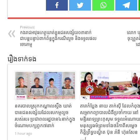
Previous:
កងរាជអាវុធហត្ថឃាត់ខ្លួនជនសង្ស័យ០៣នាក់
លោក ឃួង
ជាបន្តបន្ទាប់ពាក់ព័ន្ធក្នុងករណីលួច និងទទួលផល
ចុះត្រួ
ចោរកម្ម
ដោ
រឿងទាក់ទង
នគរបាលស្រុកកណ្ដាលស្ទឹង ឃាត់
តារាកំប្លែង នាយ តាក់ស៊ី ដែលកំពុ
បានជនសង្ស័យដែលសកម្មលួច
សម្រាកព្យាបាលជំងឺប្រចាំកាយ នៅ
របស់របរ ប្រជាពលរដ្ឋបាន៤នាក់ក្នុង
មន្ទីរពេទ្យព្រះកុសុមៈទទួលអំណោ
ចំណោមបក្សពួក៧នាក់
មនុស្សធម៌ព្រមទាំងថវិកាពីសម្តេច
កិត្តិព្រឹទ្ធបណ្ឌិត ប៊ុន រ៉ានី ហ៊ុនសែន
1 hour ago
…!