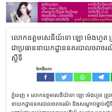
លោកឧត្តមសេនីយ៍ទោ ឡោ ម៉េងហួត ត្រ
ជាប្រធាននាយកដ្ឋាននគរបាលចរាចរណ៍ 
ស្តីទី
ចែករំលែក៖
ភ្នំពេញ ៖ លោកឧត្តមសេនីយ៍ទោ ឡោ ម៉េងហួត ត្រូវ
នាយកដ្ឋាននគរបាលចរាចរណ៍ និងសណ្តាប់ធ្នាប់ស្ត