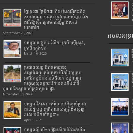
ថ្ងៃនេះជា ថ្ងៃទី៥៨ហើយ ដែលវីរកងទ័ព
កម្ពុជាចំនួន ១៨រូប ត្រូវបានចាប់ខ្លួន និង
ដាក់ឱ្យស្ថិតក្រោមការឃុំគ្រងរបស់
យោធាថៃ
September 25, 2025
អចលនទ្រព
ទស្សនៈសង្គម ៖ រំលឹក! ក្របីៗស៊ីស្រូវ ,
ក្រពើៗក្នុងទឹក
March 16, 2025
ប្រជាពលរដ្ឋ រិះគន់អាជ្ញាធរ
សង្កាត់គយត្របែកថា បើកដៃឲ្យក្រុម
អាជីវកម្មដឹកអាចម៍ដីលក់ បំផ្លាញផ្លូវ
បេតុងស្រុតខូចរបើកបេតុងនិងដាច់
ទុយោទឹកស្អាតនៅក្រុងស្វាយរៀង
November 30, 2024
ទស្សនៈវិភាគ៖ «ឥរិយាបថថ្មីរបស់ប្រជា
ពលរដ្ឋ បង្ហាញពីគុណសម្បត្តិដ៏អស្ចារ្យ
របស់មេដឹកនាំកម្ពុជា»
April 1, 2021
ទស្សនល្ងីល្ងើ÷៤រឿងសើចយំនិងកំហឹង