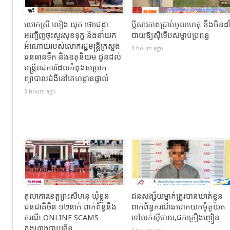
លោកស្រី លៀង យុគ ថោជេដ្ឋា
ប្ដីសារភាពប្រាប់មូលហេតុ ខឹងមិនដា
អញ្ជើញចុះសួរសុខទុក្ខ និងនាំយក
បាយឱ្យស៊ីទើបសម្លាប់ប្រពន្ធ
អំណោយរបស់លោករដ្ឋមន្ត្រីក្រសួង
4 hours ago
ធនធានទឹក និងឧតុនិយម ជូនដល់
មន្ត្រីរាជការដែលកំពុងសម្រាក
ព្យាបាលជំងឺនៅគេហដ្ឋានផ្ទាល់
3 hours ago
តុលាការខេត្តព្រះសីហនុ ឃុំខ្លួន
ជនសង្ស័យម្នាក់ត្រូវបានឃាត់ខ្លួន
ជនជាតិចិន ១២នាក់ ពាក់ព័ន្ធនឹង
ពាក់ព័ន្ធករណីឆបោកយកម៉ូតូយក
ករណី ONLINE SCAMS
ទៅលក់ស៊ីចាយ,ជក់គ្រឿងញៀន
ក្នុងហាងបាយចិន