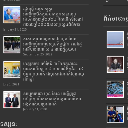
រដ្ឋមន្រ្តី​ នេត្រ​ ភក្ត្រា​
អញ្ជើញបើកសន្និបាតបូកសរុបលទ្ធ
ព័ត៌មានអន្
ផលការងារឆ្នាំ២០២៤ និងលើកទិសដៅ
ការងារឆ្នាំ២០២៥របស់​ក្រសួង​ព័ត៌មាន​
January 21, 2025
សកម្មភាពសម្តេចតេជោ ហ៊ុន សែន
អញ្ជើញបំពេញទស្សនកិច្ចផ្លូវការ នៅរដ្ឋ
ធានីហាវ៉ាណា សាធារណរដ្ឋគុយបា
September 25, 2022
ខេត្តក្រចេះ នៅថ្ងៃទី ៣ ខែកក្កដានេះ
មានករណីស្លាប់ដោយសារជំងឺកូវីដ-១៩
7
ចំនួន ០១នាក់ ជាបុរសជនជាតិខ្មែរអាយុ
៨៣ឆ្នាំ
July 3, 2021
សម្តេចតេជោ ហ៊ុន សែន អញ្ជើញជួ
បទីប្រឹក្សាពិសេសរបស់អគ្គលេខាធិការ
អង្គការសហប្រជាជាតិ
January 11, 2020
ទស្សនៈ