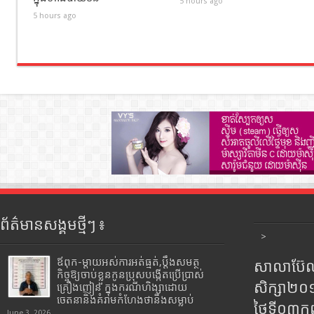
5 hours ago
5 hours ago
ព័ត៌មានសង្គមថ្មីៗ ៖
>
ឪពុក-ម្ដាយអស់ការអត់ធ្មត់,ប្ដឹងសមត្ថ
សាលាប៊ែលធ
កិច្ចឱ្យចាប់ខ្លួនកូនប្រុសបង្កើតប្រើប្រាស់
សិក្សា២
គ្រឿងញៀន ក្នុងករណីហិង្សាដោយ
ចេតនានិងគំរាមកំហែងថានឹងសម្លាប់
ថ្ងៃទី០៣ក
June 3, 2026