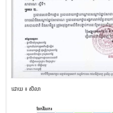
ដោយ ៖ សិលា
ចែករំលែក៖