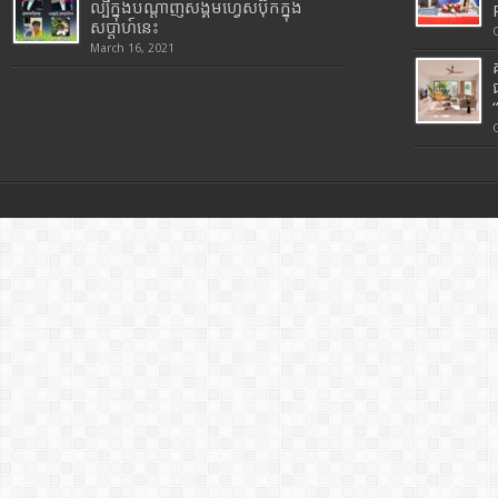
ល្បីក្នុងបណ្តាញសង្គមហ្វេសប៊ុកក្នុង
សប្តាហ៍នេះ
March 16, 2021