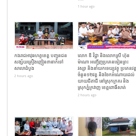
1 hour ago
កងរាជឣាវុធហត្ថខេត្ត បញ្ជូនជន
លោក ឌី វិជ្ជា និងលោកស្រី ហ៊ុន
សង្ស័យគ្រឿងញៀន៣នាក់ទៅ
ម៉ាណា អញ្ជើញប្រគេនទៀនព្រះ
សាលាដំបូង
វស្សា និងនាំយកទេយ្យវត្ថុ ប្រគេនវត្
ចំនួន១២វត្ត និងចែកអំណោយដល់
2 hours ago
យាយជីតាជី នៅស្រុកក្រគរ និង
ស្រុកភ្នំក្រវាញ ខេត្តពោធិ៍សាត់
2 hours ago