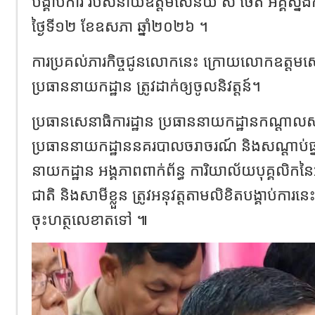
បង្គាប់ការ របស់នាយឧត្តមសេនីយ៍ ស ថេត អគ្គស្ន
ថ្ងៃទី១២ ខែឧសភា ឆ្នាំ២០២៦ ។
ការប្រគល់ភារកិច្ចជូនលោកនេះ ក្រោយលោកឧត្តមស
ប្រធាននាយកដ្ឋាន ត្រូវដាក់ឲ្យចូលនិវត្តន៍។
ប្រធានសេនាធិការដ្ឋាន ប្រធាននាយកដ្ឋានកណ្ដាលស
ប្រធាននាយកដ្ឋាននគរបាលចរាចរណ៍ និងសណ្ដាប់ធ្
នាយកដ្ឋាន អង្គភាពពាក់ព័ន្ធ ការិយាល័យបុគ្គលិកន
ជាតិ និងសាមីខ្លួន ត្រូវអនុវត្តតាមលិខិតបង្គាប់ការនេះ
ចុះហត្ថលេខាតទៅ ៕