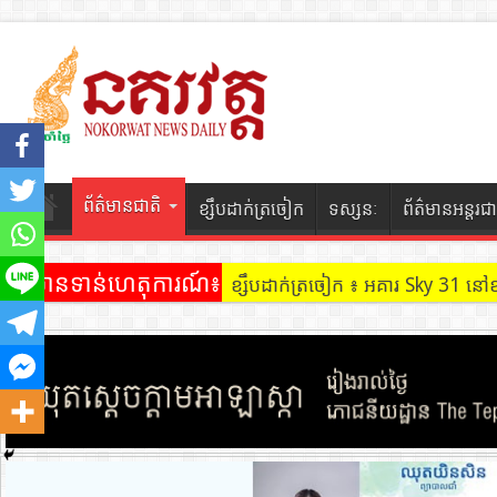
ព័ត៌មានជាតិ
ខ្សឹបដាក់ត្រចៀក
ទស្សនៈ
ព័ត៌មានអន្តរជា
ព័ត៌មានទាន់ហេតុការណ៍៖
ខ្សឹបដាក់ត្រចៀក ៖ អគារ Sky 31 នៅ