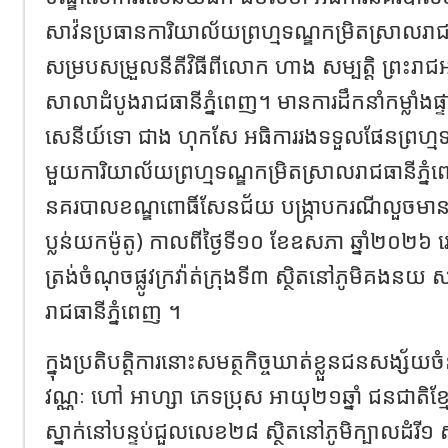
សាវ៉នប្រធានការិយាល័យព្រហ្មទណ្ឌកម្រិតស្រាលរា
សម្របសម្រួលនីតីវិធីពីលោក ហាង សម្បត្តិ ព្រះរាជ
សាលាដំបូងរាជធានីភ្នំពេញ។ មានការដឹកនាំកម្លាំ
សេនីយ៍ទោ ជាង ហុកសែ អធិការរងទទួលផែនព្រហ្ម
មួយការិយាល័យព្រហ្មទណ្ឌកម្រិតស្រាលរាជធានីភ្នំពេ
នគរបាលខណ្ឌពោធិ៍សែនជ័យ​ បង្ក្រាបករណីលួចមានស
ប្លន់យកម៉ូតូ) កាលពីថ្ងៃទី១០ ខែឧសភា ឆ្នាំ២០២
ត្រង់ចំណុចផ្លូវក្រវ៉ាត់ក្រុងទី៣ ស្ថិតនៅភូមិគងនយ
រាជធានីភ្នំពេញ ។
ក្នុងប្រតិបត្តិការនោះសមត្ថកិច្ចឃាត់ខ្លួនជនសង្ស័យច
វណ្ណៈ ហៅ អាហ្សា ភេទប្រុស អាយុ២១ឆ្នាំ ជនជាតិខ្ម
ស្នាក់នៅបន្ទប់ជួលលេខ២៨ ស្ថិតនៅភូមិក្បាលដំរី១ 