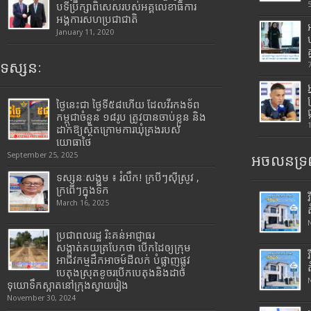
បទីប្រឹក្សាពិសេសរបស់អគ្គលេខាធិការ
អង្គការសហប្រជាជាតិ
January 11, 2020
ទស្សនៈ
ថ្ងៃនេះជា ថ្ងៃទី៥៨ហើយ ដែលវីរកងទ័ព
កម្ពុជាចំនួន ១៨រូប ត្រូវបានចាប់ខ្លួន និង
ដាក់ឱ្យស្ថិតក្រោមការឃុំគ្រងរបស់
យោធាថៃ
September 25, 2025
អចលនទ្រព
ទស្សនៈសង្គម ៖ រំលឹក! ក្របីៗស៊ីស្រូវ ,
ក្រពើៗក្នុងទឹក
March 16, 2025
ប្រជាពលរដ្ឋ រិះគន់អាជ្ញាធរ
សង្កាត់គយត្របែកថា បើកដៃឲ្យក្រុម
អាជីវកម្មដឹកអាចម៍ដីលក់ បំផ្លាញផ្លូវ
បេតុងស្រុតខូចរបើកបេតុងនិងដាច់
ទុយោទឹកស្អាតនៅក្រុងស្វាយរៀង
November 30, 2024