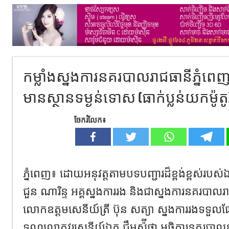
កម្លាំងស្នងការនគរបាលរាជធានីភ្នំពេ
មានស្ថានទម្ងន់ទោស (ធាក់ប្លន់យកម៉ូតូ
ចែករំលែក៖
ភ្នំពេញ៖ ដោយអនុវត្តតាមបទបញ្ជារដ៏ខ្ពង់ខ្ពស់រប
ជួន ណារិន្ទ អគ្គស្នងការរង និងជាស្នងការនគរបាលរា
លោកឧត្តមសេនីយ៍ត្រី ប៊ុន សត្យា ស្នងការរងទទួល
ទណ្ឌលោកវរសេនីយ៍ឯក ជឹមស៉ីថា អធិការនគរបាលខ