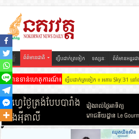
ព័ត៌មានជាតិ
ខ្សឹបដាក់ត្រចៀក
ទស្សនៈ
ព័ត៌មានអន្តរជា
ព័ត៌មានទាន់ហេតុការណ៍៖
ខ្សឹបដាក់ត្រចៀក ៖ អគារ Sky 31 នៅ