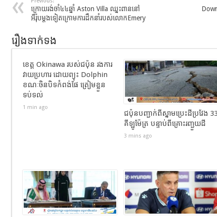
Previous:
ក្រោយរង់ចាំ៤៤ឆ្នាំ Aston Villa ឈ្នះពាននៅ
Dowma
អឺរ៉ុបម្តងទៀតក្រោមការដឹកនាំរបស់លោកEmery
រឿងទាក់ទង
ខេត្ត Okinawa របស់ជប៉ុន រងការ
វាយប្រហារ ដោយព្យុះ Dolphin
ខណៈចិនបិទកំពង់ផែ ត្រៀមខ្លួន
ទប់ទល់
1 min ago
ជប៉ុនបញ្ជាក់ពីស្នាមប្រេះដីប្រវែង 3
គីឡូម៉ែត្រ បន្ទាប់ពីគ្រោះរញ្ជួយដី
3 mins ago