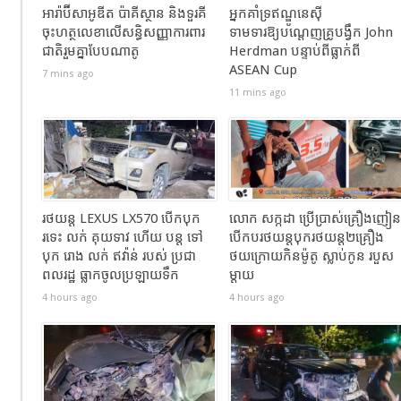
អារ៉ាប៊ីសាអូឌីត ប៉ាគីស្ថាន និងទួរគី
អ្នកគាំទ្រឥណ្ឌូនេស៊ី
ចុះហត្ថលេខាលើសន្ធិសញ្ញាការពារ
ទាមទារឱ្យបណ្តេញគ្រូបង្វឹក John
ជាតិរួមគ្នាបែបណាតូ
Herdman បន្ទាប់ពីធ្លាក់ពី
ASEAN Cup
7 mins ago
11 mins ago
រថយន្ដ LEXUS LX570 បេីកបុក
លោក សក្កដា ប្រើប្រាស់គ្រឿងញៀន
រទេះ លក់ គុយទាវ ហេីយ បន្ត ទៅ
បើកបរថយន្តបុករថយន្ត២គ្រឿង
បុក រោង លក់ ឥវ៉ាន់ របស់ ប្រជា
ថយក្រោយកិនម៉ូតូ ស្លាប់កូន របួស
ពលរដ្ឋ ធ្លាកចូលប្រឡាយទឹក
ម្ដាយ
4 hours ago
4 hours ago