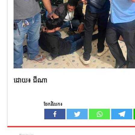
ដោយ៖ ជីណា
ចែករំលែក៖