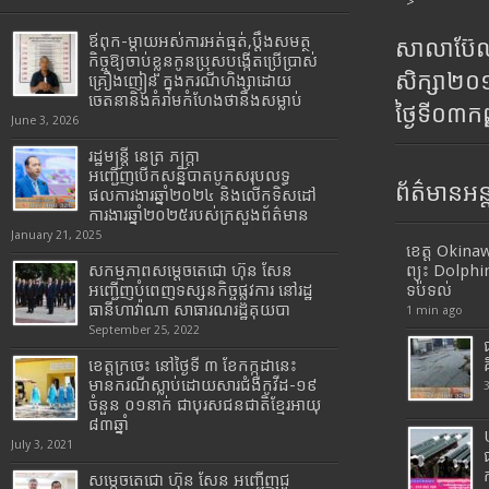
>
ឪពុក-ម្ដាយអស់ការអត់ធ្មត់,ប្ដឹងសមត្ថ
សាលាប៊ែលធ
កិច្ចឱ្យចាប់ខ្លួនកូនប្រុសបង្កើតប្រើប្រាស់
សិក្សា២
គ្រឿងញៀន ក្នុងករណីហិង្សាដោយ
ចេតនានិងគំរាមកំហែងថានឹងសម្លាប់
ថ្ងៃទី០៣ក
June 3, 2026
រដ្ឋមន្រ្តី​ នេត្រ​ ភក្ត្រា​
អញ្ជើញបើកសន្និបាតបូកសរុបលទ្ធ
ព័ត៌មានអន្
ផលការងារឆ្នាំ២០២៤ និងលើកទិសដៅ
ការងារឆ្នាំ២០២៥របស់​ក្រសួង​ព័ត៌មាន​
January 21, 2025
ខេត្ត Okina
សកម្មភាពសម្តេចតេជោ ហ៊ុន សែន
ព្យុះ Dolphi
អញ្ជើញបំពេញទស្សនកិច្ចផ្លូវការ នៅរដ្ឋ
ទប់ទល់
ធានីហាវ៉ាណា សាធារណរដ្ឋគុយបា
1 min ago
September 25, 2022
ខេត្តក្រចេះ នៅថ្ងៃទី ៣ ខែកក្កដានេះ
មានករណីស្លាប់ដោយសារជំងឺកូវីដ-១៩
ចំនួន ០១នាក់ ជាបុរសជនជាតិខ្មែរអាយុ
៨៣ឆ្នាំ
July 3, 2021
សម្តេចតេជោ ហ៊ុន សែន អញ្ជើញជួ