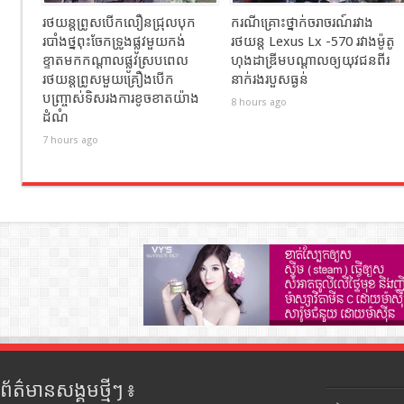
រថយន្តព្រូសបើកលឿនជ្រុលបុក
ករណីគ្រោះថ្នាក់ចរាចរណ៍រវាង
របាំងថ្នពុះចែកទ្រូងផ្លូវមួយកង់
រថយន្ត Lexus Lx -570 រវាងម៉ូតូ
ខ្ទាតមកកណ្តាលផ្លូវស្របពេល
ហុងដាឌ្រីមបណ្ដាលឲ្យយុវជនពីរ
រថយន្តព្រូសមួយគ្រឿងបើក
នាក់រងរបួសធ្ងន់
បញ្ច្រាស់ទិសរងការខូចខាតយ៉ាង
8 hours ago
ដំណំ
7 hours ago
ព័ត៌មានសង្គមថ្មីៗ ៖