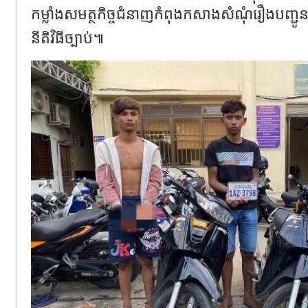
កម្លាំងសមត្ថកិច្ចជំនាញកំពុងកសាងសំណុំរឿងបញ្ជូ
នីតិវិធីច្បាប់៕