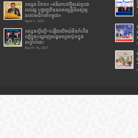
ទស្សនៈវិភាគ៖ «ឥរិយាបថថ្មីរបស់ប្រជា
ពលរដ្ឋ បង្ហាញពីគុណសម្បត្តិដ៏អស្ចារ្យ
របស់មេដឹកនាំកម្ពុជា»
April 1, 2021
ទស្សនល្ងីល្ងើ÷៤រឿងសើចយំនិងកំហឹង
ល្បីក្នុងបណ្តាញសង្គមហ្វេសប៊ុកក្នុង
សប្តាហ៍នេះ
March 16, 2021