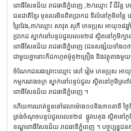
ពោធិ៍សែនជ័យ រាជធានីភ្នំពេញ ,២/ឈ្មោះ វី ជីវ័ន្ត ភ
ជនជាតិខ្មែរ មុខរបរមិនពិតប្រាកដ ទីលំនៅភូមិពន្លៃ ឃ
ព្រៃវែង,៣/ឈ្មោះ សាវុត សុភី ភេទប្រុស អាយុ១៨ឆ្នាំ
ប្រាកដ ស្នាក់នៅបន្ទប់ជួលលេខ២៨ ស្ថិតនៅភូមិក្បា
ពោធិ៍សែនជ័យ រាជធានីភ្នំពេញ (ជនសង្ស័យទាំង០៣
ជាមួយគ្នានោះក៏ដកហូតម៉ូតូ២គ្រឿង​ និងវត្ថុតាងមួយ
ចំណែកជនរងគ្រោះឈ្មោះ សៅ រៀម ភេទប្រុស អាយុ២០ឆ
កម្មកររោងចក្រ ស្នាក់នៅបន្ទប់ជួល ស្ថិតនៅភូមិត្រព
ពោធិ៍សែនជ័យ រាជធានីភ្នំពេញ​ ។
ហេីយការឃាត់ខ្លួននៅវេលាម៉ោង១០និង៣០នាទី ថ្ង
ត្រង់ចំណុចបន្ទប់ជួលលេខ២៨
ផ្លូវបេតុង ស្ថិតនៅ
ខណ្ឌពោធិ៍សែនជ័យ រាជធានីភ្នំពេញ ។ បច្ចុប្បន្នជន