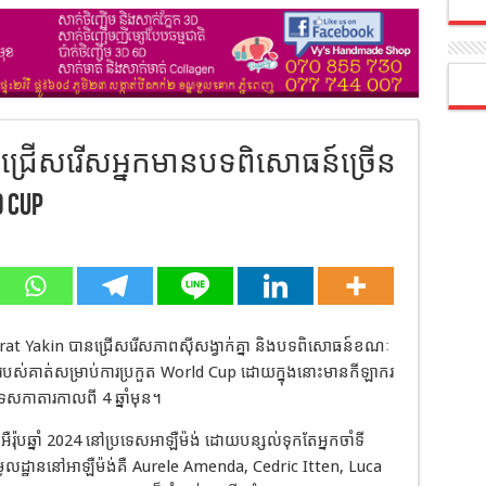
វីសជ្រើសរើសអ្នកមានបទពិសោធន៍ច្រើន
 Cup
Murat Yakin បានជ្រើសរើសភាពស៊ីសង្វាក់គ្នា និងបទពិសោធន៍ខណៈ
របស់គាត់សម្រាប់ការប្រកួត World Cup ដោយក្នុងនោះមានកីឡាករ
េសកាតារកាលពី 4 ឆ្នាំមុន។
ងឯកអឺរ៉ុបឆ្នាំ 2024 នៅប្រទេសអាឡឺម៉ង់ ដោយបន្សល់ទុកតែអ្នកចាំទី
នមូលដ្ឋាននៅអាឡឺម៉ង់គឺ Aurele Amenda, Cedric Itten, Luca