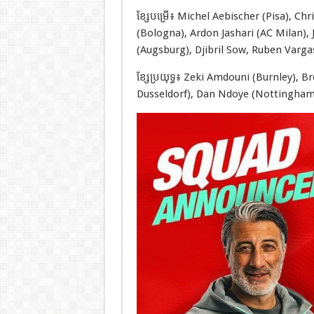
ខ្សែបម្រើ៖ Michel Aebischer (Pisa), C
(Bologna), Ardon Jashari (AC Milan),
(Augsburg), Djibril Sow, Ruben Vargas 
ខ្សែប្រយុទ្ធ៖ Zeki Amdouni (Burnley), 
Dusseldorf), Dan Ndoye (Nottingham