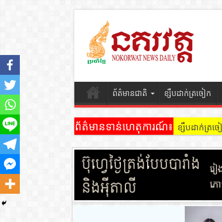
ព័ត៌មានជាតិ
ខ្សឹបដាក់ត្រចៀក
ព័ត៌មានទាន់ហេតុការណ៍៖
ខ្សឹបដាក់ត្រច