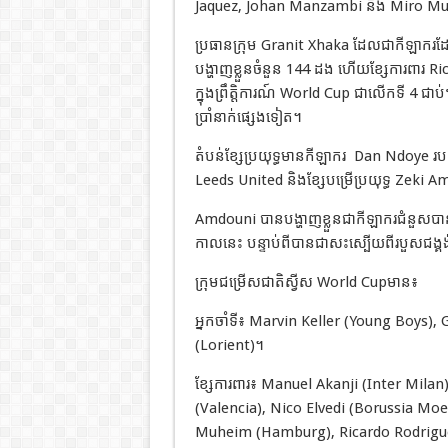
Jaquez, Johan Manzambi និង Miro Muhe
ប្រធានក្រុម Granit Xhaka ដែលជាកីឡាករដ
បង្ហាញខ្លួនចំនួន 144 ដង ហើយខ្សែការពារ Ric
ក្នុងព្រឹត្តិការណ៍ World Cup ជាលើកទី 4 
ប្រាំនាក់ផ្សេងទៀត។
តំបន់ខ្សែប្រយុទ្ធមានកីឡាករ Dan Ndoye រប
Leeds United និងខ្សែបម្រើប្រយុទ្ធ Zeki
Amdouni បានបង្ហាញខ្លួនជាកីឡាករជំនួសបាន
កាលនេះ បន្ទាប់ពីបានជាសះស្បើយពីរបួសជង
ក្រុមជម្រើសជាតិស្វីស World Cupមាន៖
អ្នកចាំទី៖ Marvin Keller (Young Boys
(Lorient)។
ខ្សែការពារ៖ Manuel Akanji (Inter Mila
(Valencia), Nico Elvedi (Borussia Mo
Muheim (Hamburg), Ricardo Rodrigue