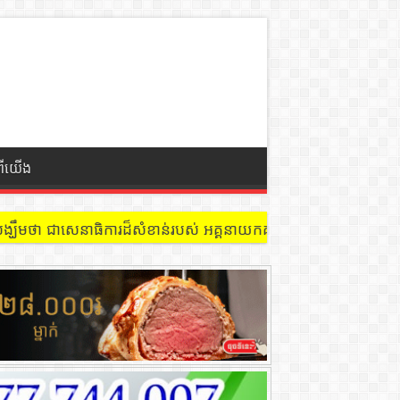
ពីយើង
្ឃឹមថា ជាសេនាធិការដ៏សំខាន់របស់ អគ្គនាយកគយនិងរដ្ឋាករកម្ពុជា ក្នុងកា