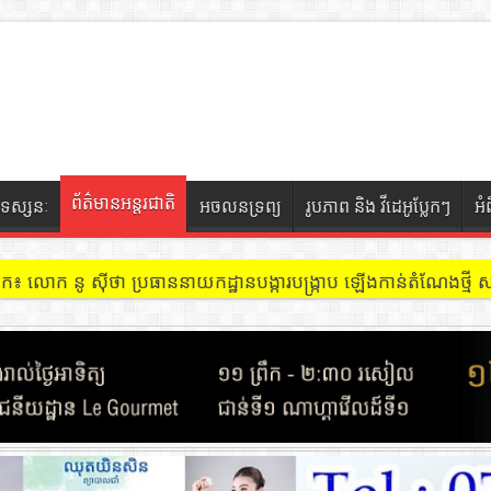
ព័ត៌មានអន្តរជាតិ
ទស្សនៈ
អចលនទ្រព្យ
រូបភាព និង វីដេអូប្លែកៗ
អំ
ៀក៖ លោក នូ សុីថា ប្រធាននាយកដ្ឋានបង្ការបង្ក្រាប ឡើងកាន់តំណែងថ្មី សង