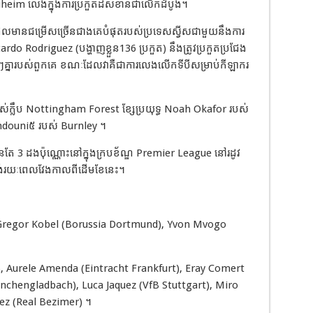
im លេងក្នុងការប្រកួតដ៏សំខាន់ជាលើកដំបូង។
ែលមានជម្រើសច្រើនជាងគេបំផុតរបស់ប្រទេសស្វីសជាមួយនឹងការ
ardo Rodriguez (បង្ហាញខ្លួន136 ប្រកួត) នឹងត្រូវប្រកួតប្រជែង
ជាប់ៗគ្នារបស់ពួកគេ ខណៈដែលវាគឺជាការលេងលើកទីបីសម្រាប់កីឡាករ
ស់ក្លឹប Nottingham Forest ខ្សែប្រយុទ្ធ Noah Okafor របស់
 Amdouni៥ របស់ Burnley ។
តែ 3 ដងប៉ុណ្ណោះនៅក្នុងក្របខ័ណ្ឌ Premier League នៅរដូវ
្គង់រយៈពេលវែងកាលពីដើមខែនេះ។
), Gregor Kobel (Borussia Dortmund), Yvon Mvogo
n), Aurele Amenda (Eintracht Frankfurt), Eray Comert
enchengladbach), Luca Jaquez (VfB Stuttgart), Miro
z (Real Bezimer) ។