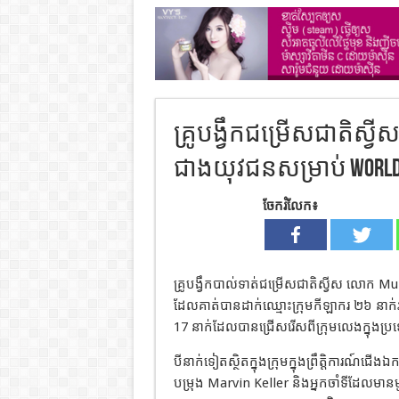
គ្រូបង្វឹកជម្រើសជាតិស្
ជាងយុវជនសម្រាប់ World
ចែករំលែក៖
គ្រូបង្វឹកបាល់ទាត់ជម្រើសជាតិស្វីស លោក 
ដែលគាត់បានដាក់ឈ្មោះក្រុមកីឡាករ ២៦ នាក់
17 នាក់ដែលបានជ្រើសរើសពីក្រុមលេងក្នុងប្រទ
បីនាក់ទៀតស្ថិតក្នុងក្រុមក្នុងព្រឹត្តិការណ៍ជើ
បម្រុង Marvin Keller និងអ្នកចាំទីដែលមា