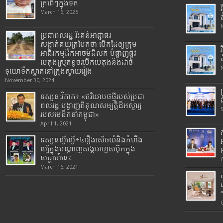
ក្រពើៗក្នុងទឹក
March 16, 2025
ប្រជាពលរដ្ឋ រិះគន់អាជ្ញាធរ
សង្កាត់គយត្របែកថា បើកដៃឲ្យក្រុម
អាជីវកម្មដឹកអាចម៍ដីលក់ បំផ្លាញផ្លូវ
បេតុងស្រុតខូចរបើកបេតុងនិងដាច់
ទុយោទឹកស្អាតនៅក្រុងស្វាយរៀង
November 30, 2024
ទស្សនៈវិភាគ៖ «ឥរិយាបថថ្មីរបស់ប្រជា
ពលរដ្ឋ បង្ហាញពីគុណសម្បត្តិដ៏អស្ចារ្យ
របស់មេដឹកនាំកម្ពុជា»
April 1, 2021
ទស្សនល្ងីល្ងើ÷៤រឿងសើចយំនិងកំហឹង
ល្បីក្នុងបណ្តាញសង្គមហ្វេសប៊ុកក្នុង
សប្តាហ៍នេះ
March 16, 2021