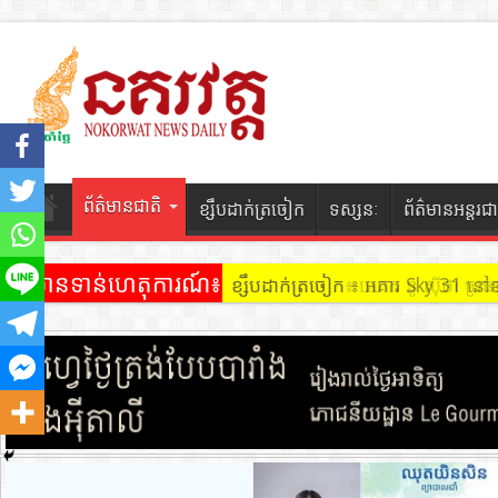
ព័ត៌មានជាតិ
ខ្សឹបដាក់ត្រចៀក
ទស្សនៈ
ព័ត៌មានអន្តរជា
ព័ត៌មានទាន់ហេតុការណ៍៖
ខ្សឹបដាក់ត្រចៀក ៖ អគារ Sky 31 នៅ