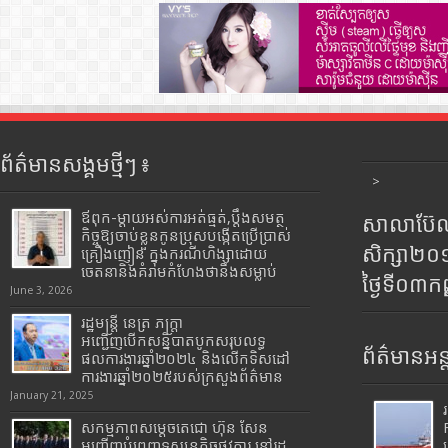
ព័ត៌មានសង្គមថ្មីៗ ៖
>
ឪពុក-ម្ដាយអស់ការអត់ធ្មត់,ប្ដឹងសមត្ថ
សាលាប៊ែលធ
កិច្ចឱ្យចាប់ខ្លួនកូនប្រុសបង្កើតប្រើប្រាស់
សិក្សា២
គ្រឿងញៀន ក្នុងករណីហិង្សាដោយ
ចេតនានិងគំរាមកំហែងថានឹងសម្លាប់
ថ្ងៃទី០៣ក
June 3, 2026
រដ្ឋមន្រ្តី​ នេត្រ​ ភក្ត្រា​
អញ្ជើញបើកសន្និបាតបូកសរុបលទ្ធ
ព័ត៌មានអន្
ផលការងារឆ្នាំ២០២៤ និងលើកទិសដៅ
ការងារឆ្នាំ២០២៥របស់​ក្រសួង​ព័ត៌មាន​
January 21, 2025
សកម្មភាពសម្តេចតេជោ ហ៊ុន សែន
អញ្ជើញបំពេញទស្សនកិច្ចផ្លូវការ នៅរដ្ឋ