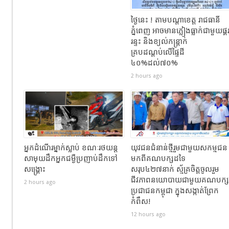
ថ្ងៃនេះ ! តាមបណ្តាខេត្ត រាជធានី
ភ្នំពេញ អាចមានភ្លៀងធ្លាក់ជាមួយផ្គ
រន្ទះ និងខ្យល់កន្ត្រាក់
គ្របដណ្តប់លើផ្ទៃដី
៤០%ដល់៧០%
2 hours ago
អ្នកដំណេីរម្នាក់ស្លាប់​ ខណៈ​រថយន្ត
យុវជនជំនាន់ថ្មីរួមជាមួយសកម្មជន
សាមុយដឹកអ្នកជម្ងឺប្រញាប់ដឹកទៅ
មកពីគណបក្សដទៃ
សង្គ្រោះ
សរុប៤២៧នាក់ ស្ម័គ្រចិត្តចូលរួម
ជីវភាពនយោបាយជាមួយគណបក្ស
2 hours ago
ប្រជាជនកម្ពុជា ក្នុងសង្កាត់ព្រែក
កំពឹស!
12 hours ago