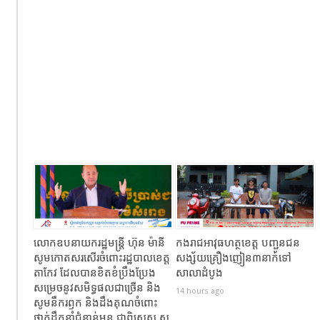
លោកឧបនាយករដ្ឋមន្ត្រី ហ៊ុន ម៉ានី
កងរាជឣាវុធហត្ថខេត្ត បញ្ជូនជន
សូមកោតសរសើរចំពោះរដ្ឋបាលខេត្ត
សង្ស័យគ្រឿងញៀន៣នាក់ទៅ
តាកែវ ដែលបានខិតខំប្រឹងប្រែង
សាលាដំបូង
សម្រេចនូវសមិទ្ធផលជាច្រើន និង
14 hours ago
សូមនឹករឭក និងដឹងគុណចំពោះ
ថ្នាក់ដឹកនាំជំនាន់មុន ជាពិសេស ស