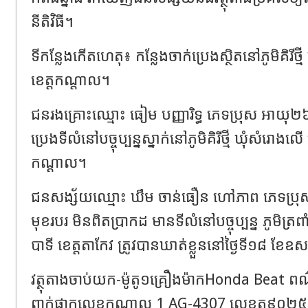
នីតិវិធី។
ទីកន្លែងកើតហេតុ៖ កន្លែងចាក់ប្រេងស្ថិតនៅភូមិគិរីថ្ម
ខេត្ដកណ្ដាល។
ជនរងគ្រោះឈ្មោះ ធៀម បញ្ញារិទ្ធ ភេទប្រុស អាយុ២៦ ឆ
ប្រេងទីលំនៅបច្ចុប្បន្នស្នាក់នៅភូមិគិរីថ្មី ឃុំសំរោងលើ 
កណ្ដាល។
ជនសង្ស័យឈ្មោះ ឃឹម ចាន់ធឿន ហៅភាព ភេទប្រុស អ
មុខរបរ មិនពិតប្រាកដ មានទីលំនៅបច្ចុប្បន្ន ភូមិត្រ
បាទី ខេត្តតាកែវ ត្រូវបានឃាត់ខ្លួននៅថ្ងៃទី១៨ ខែឧ
វត្ថុតាងចាប់យក-ម៉ូតូ១គ្រឿងម៉ាកHonda Beat ព
ពាក់ផ្លាកលេខកណ្តាល 1 AG-4307 លេខតួ៩០២៥