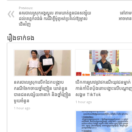
Previous:
នគរបាលស្រុកអង្គស្នួល តាមឃាត់ខ្លួនជនសង្ស័យ
នៅតាមបណ
ដល់ខេត្តកំពង់ធំ ករណីខ្ចីម៉ូតូអត់ប្រគល់ឱ្យម្ចាស់
អាចមានភ្ល
ដើមវិញ
រឿងទាក់ទង
នគរបាលស្រុកលើកដែកបង្ក្រាប
បើកការស្រាវជ្រាវករណីយុវជនម្នាក់
ករណីចែកចាយថ្នាំញៀន ឃាត់ខ្លួន
កាន់កាំបិតប៉័ងតោបង្ហោះលើបណ្ដា
បានជនសង្ស័យ៣នាក់ និងថ្នាំញៀន
សង្គម TikTok
មួយចំនួន
1 hour ago
1 hour ago