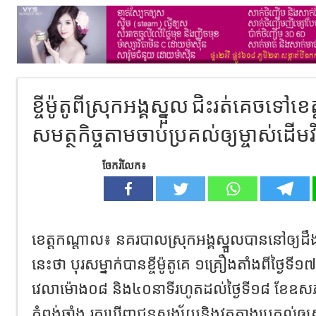
ខ្ចីម៉ូតូពីស្រុកអង្គស្នួល ជិះរត់គេចទៅខេត្
សមត្ថកិច្ចតាមចាប់ប្រគល់ឲ្យម្ចាស់ដើម
ចែករំលែក៖
ខេត្តកណ្ដាល៖ នគរបាលស្រុកអង្គស្នួលបាននៅឲ្យដ
នេះថា បុរសម្នាក់បានខ្ចីម៉ូតូគេ ១គ្រឿងតាំងពីថ្ងៃទ
វេលាម៉ោង០៨ និង៤០នាទីរហូតដល់ថ្ងៃទី១៨ ខែឧសភា ឆ្
កំពង់ឆ្នាំង រកឃើញជនសង្ស័យនិងវត្ថុតាងប្រគល់ឲ្យសមត