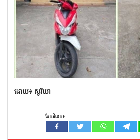
ដោយ៖ សូរិយា
ចែករំលែក៖