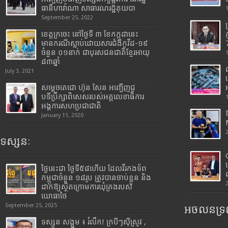
ធានីហាវ៉ាណា សាធារណរដ្ឋគុយបា
September 25, 2022
ខេត្តក្រចេះ នៅថ្ងៃទី ៣ ខែកក្កដានេះ
មានករណីស្លាប់ដោយសារជំងឺកូវីដ-១៩
7
ចំនួន ០១នាក់ ជាបុរសជនជាតិខ្មែរអាយុ
៨៣ឆ្នាំ
July 3, 2021
សម្តេចតេជោ ហ៊ុន សែន អញ្ជើញជួ
បទីប្រឹក្សាពិសេសរបស់អគ្គលេខាធិការ
អង្គការសហប្រជាជាតិ
January 11, 2020
ទស្សនៈ
ថ្ងៃនេះជា ថ្ងៃទី៥៨ហើយ ដែលវីរកងទ័ព
កម្ពុជាចំនួន ១៨រូប ត្រូវបានចាប់ខ្លួន និង
ដាក់ឱ្យស្ថិតក្រោមការឃុំគ្រងរបស់
យោធាថៃ
September 25, 2025
អចលនទ្រព
ទស្សនៈសង្គម ៖ រំលឹក! ក្របីៗស៊ីស្រូវ ,