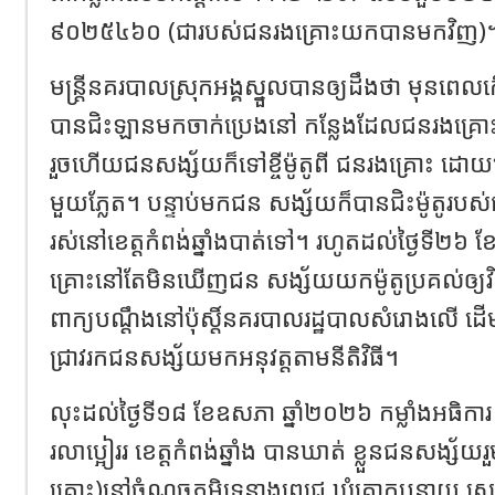
៩០២៥៤៦០ (ជារបស់ជនរងគ្រោះយកបានមកវិញ)
មន្ត្រីនគរបាលស្រុកអង្គស្នួលបានឲ្យដឹងថា មុនព
បានជិះឡានមកចាក់ប្រេងនៅ កន្លែងដែលជនរងគ្រោះធ្
រួចហើយជនសង្ស័យក៏ទៅខ្ចីម៉ូតូពី ជនរងគ្រោះ ដ
មួយភ្លែត។ បន្ទាប់មកជន សង្ស័យក៏បានជិះម៉ូតូរបស
រស់នៅខេត្ដកំពង់ឆ្នាំងបាត់ទៅ។ រហូតដល់ថ្ងៃទី២៦
គ្រោះនៅតែមិនឃើញជន សង្ស័យយកម៉ូតូប្រគល់ឲ្យវិ
ពាក្យបណ្តឹងនៅប៉ុស្តិ៍នគរបាលរដ្ឋបាលសំរោងលើ ដើម្បី
ជ្រាវរកជនសង្ស័យមកអនុវត្តតាមនីតិវិធី។
លុះដល់ថ្ងៃទី១៨ ខែឧសភា ឆ្នាំ២០២៦ កម្លាំងអធិការ
រលាប្អៀររ ខេត្តកំពង់ឆ្នាំង បានឃាត់ ខ្លួនជនសង្ស័យរួ
គ្រោះ)នៅចំណុចភូមិទ្រនាងពេជ្រ ឃុំគោកបន្ទាយ ស្រុករ