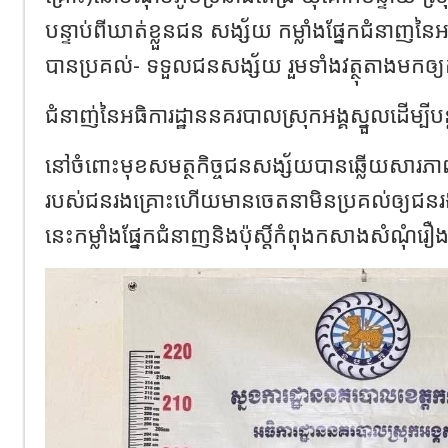
បន្ទាប់ពីឃាត់ខ្លួនជន សង្ស័យ កម្លាំងផ្នែកជំនាញនៃអធ
បានប្រគល់- ទទួលជនសង្ស័យ រួមទាំងវត្ថុតាងមកឲ្យកម
ជំនាញ់នៃអធិការដ្ឋាននគរបាលស្រុកអង្គស្នួលដើម្បីបន្
នៅចំពោះមុខសមត្ថកិច្ចជនសង្ស័យបានឆ្លើយសារភាពថាខ
របស់ជនរងគ្រោះហើយមានចេតនាមិនប្រគល់ឲ្យជនរ
នេះកម្លាំងផ្នែកជំនាញនិងប៉ុស្ដិ៍កំពុងកសាងសំណុំរឿង