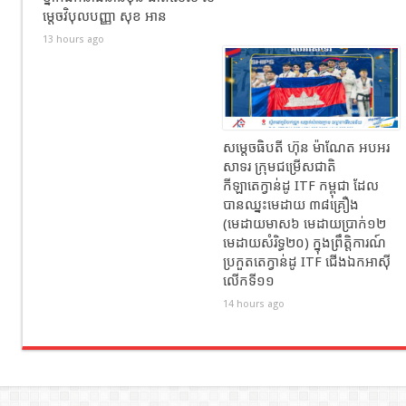
ម្តេចវិបុលបញ្ញា សុខ អាន
13 hours ago
សម្តេចធិបតី ហ៊ុន ម៉ាណែត អបអរ
សាទរ ក្រុមជម្រើសជាតិ
កីឡាតេក្វាន់ដូ ITF កម្ពុជា ដែល
បានឈ្នះមេដាយ ៣៨គ្រឿង
(មេដាយមាស៦ មេដាយប្រាក់១២
មេដាយសំរិទ្ធ២០) ក្នុងព្រឹត្តិការណ៍
ប្រកួតតេក្វាន់ដូ ITF ជើងឯកអាស៊ី
លើកទី១១
14 hours ago