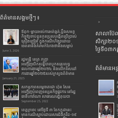
ព័ត៌មានសង្គមថ្មីៗ ៖
>
ឪពុក-ម្ដាយអស់ការអត់ធ្មត់,ប្ដឹងសមត្ថ
សាលាប៊ែលធ
កិច្ចឱ្យចាប់ខ្លួនកូនប្រុសបង្កើតប្រើប្រាស់
សិក្សា២
គ្រឿងញៀន ក្នុងករណីហិង្សាដោយ
ចេតនានិងគំរាមកំហែងថានឹងសម្លាប់
ថ្ងៃទី០៣ក
June 3, 2026
រដ្ឋមន្រ្តី​ នេត្រ​ ភក្ត្រា​
អញ្ជើញបើកសន្និបាតបូកសរុបលទ្ធ
ព័ត៌មានអន្
ផលការងារឆ្នាំ២០២៤ និងលើកទិសដៅ
ការងារឆ្នាំ២០២៥របស់​ក្រសួង​ព័ត៌មាន​
January 21, 2025
សកម្មភាពសម្តេចតេជោ ហ៊ុន សែន
អញ្ជើញបំពេញទស្សនកិច្ចផ្លូវការ នៅរដ្ឋ
ធានីហាវ៉ាណា សាធារណរដ្ឋគុយបា
September 25, 2022
ខេត្តក្រចេះ នៅថ្ងៃទី ៣ ខែកក្កដានេះ
មានករណីស្លាប់ដោយសារជំងឺកូវីដ-១៩
7