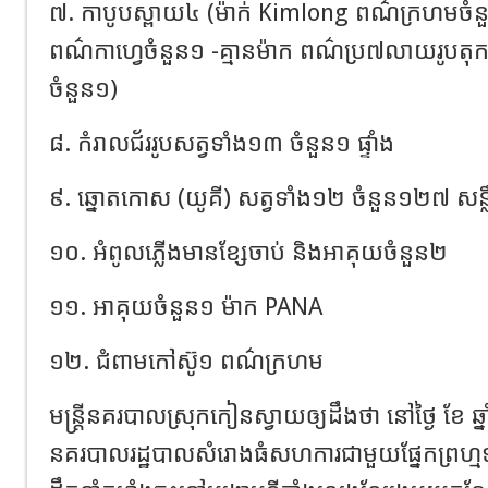
៧. កាបូបស្ពាយ៤ (ម៉ាក់ Kimlong ពណ៌ក្រហមចំន
ពណ៌កាហ្វេចំនួន១ -គ្មានម៉ាក ពណ៌ប្រ៧លាយរូបតុកក
ចំនួន១)
៨. កំរាលជ័ររូបសត្វទាំង១៣ ចំនួន១ ផ្ទាំង
៩. ឆ្នោតកោស (យូគី) សត្វទាំង១២ ចំនួន១២៧ សន្
១០. អំពូលភ្លើងមានខ្សែចាប់ និងអាគុយចំនួន២
១១. អាគុយចំនួន១ ម៉ាក PANA
១២. ជំពាមកៅស៊ូ១ ពណ៌ក្រហម
មន្ត្រីនគរបាលស្រុកកៀនស្វាយឲ្យដឹងថា នៅថ្ងៃ ខែ ឆ្នា
នគរបាលរដ្ឋបាលសំរោងធំសហការជាមួយផ្នែកព្រហ្ម