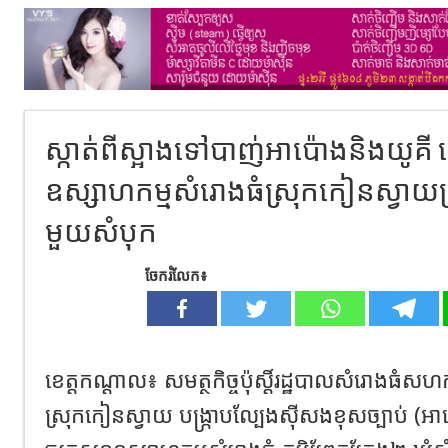
ស្កាត់ពីស្អាងទៅបាញ់អាប៉ោងនិងយូគី
ឧស្សាហកម្មសំរោងធំស្រុកកៀនស្វាយត្រូ
មួយសំបុក
ចែករំលែក៖
ខេត្តកណ្ដាល៖ សមត្ថកិច្ចប៉ុស្តិ៍រដ្ឋបាលសំរោងធំ
ស្រុកកៀនស្វាយ បង្ក្រាបល្បែងសុីសងខុសច្បាប់ (អា