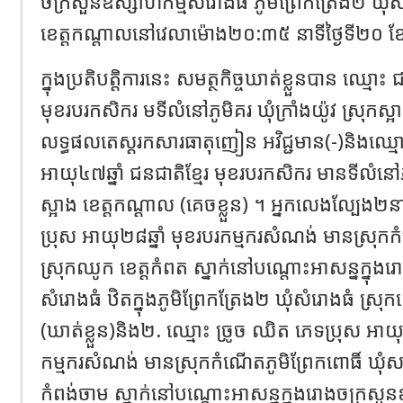
ចក្រសួនឧស្សាហកម្មសំរោងធំ ភូមិព្រែកត្រែង២ ឃុំ
ខេត្តកណ្ដាលនៅវេលាម៉ោង២០:៣៥ នាទីថ្ងៃទី២០ ខ
ក្នុងប្រតិបត្តិការនេះ សមត្ថកិច្ចឃាត់ខ្លួនបាន ឈ្មោះ 
មុខរបរកសិករ មទីលំនៅភូមិគរ ឃុំក្រាំងយ៉ូវ ស្រុកស្
លទ្ធផលតេស្តរកសារធាតុញៀន អវិជ្ជមាន(-)និងឈ្មោ
អាយុ៤៧ឆ្នាំ ជនជាតិខ្មែរ មុខរបរកសិករ មានទីលំនៅភូម
ស្អាង ខេត្តកណ្ដាល (គេចខ្លួន) ។ អ្នកលេងល្បែង២
ប្រុស អាយុ២៨ឆ្នាំ មុខរបរកម្មករសំណង់ មានស្រុក
ស្រុកឈូក ខេត្តកំពត ស្នាក់នៅបណ្តោះអាសន្នក្នុង
សំរោងធំ ឋិតក្នុងភូមិព្រែកត្រែង២ ឃុំសំរោងធំ ស្រ
(ឃាត់ខ្លួន)និង២. ឈ្មោះ ច្រូច ឈិត ភេទប្រុស អាយុ៣
កម្មករសំណង់ មានស្រុកកំណើតភូមិព្រែកពោធិ៍ ឃុំសន្តី
កំពង់ចាម ស្នាក់នៅបណ្តោះអាសន្នក្នុងរោងចក្រសួន