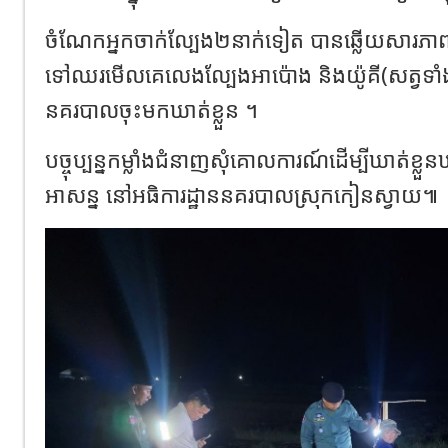
ចំណែកអ្នកចាក់ល្បែង២នាក់ទៀត បានឆ្លើយសារភាពថា 
ទៅឈរមើលគេលេងល្បែងអាប៉ោង និងយ៉ូគី(សត្វទាំ
នគរបាលចុះមកឃាត់ខ្លួន ។
បច្ចុប្បន្នកម្លាំងជំនាញសុំគោលការណ៍ដើម្បីឃាត់ខ្ល
អាសន្ន នៅអធិការដ្ឋាននគរបាលស្រុកកៀនស្វាយ៕