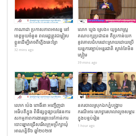
កាណាដា ប្រកាសភាពអាសន្ន នៅ
លោក ឃួង ស្រេង៖ យុទ្ធសាស្ត្រ
ខេត្តមួយចំនួន ពលរដ្ឋត្រូវជម្លៀស
គណបក្សប្រជាជន គឺប្រកាន់យក
ខ្លួនដើម្បីគេចពីភ្លើងឆេះព្រៃ
នូវគោលជំហរដោះស្រាយដោយប្រើ
យន្តការច្បាប់អន្តរជាតិ ស្ងាត់តែមិន
32 mins ago
ស្ងៀម
39 mins ago
លោក ប៉េង ពោធិ៍នា អញ្ជើញជា
នគរបាលស្រុកឯកភ្នំបង្រ្កាប
អធិបតីក្នុង ពិធីផ្សព្វផ្សាយផែនការ
ករណីអារ សោទ្វារសាលាលួចសម្ភារៈ
សកម្មភាពការងារឆ្ពោះទៅកាន់ការ
ក្នុងបន្ទប់រៀន
បោះឆ្នោតជ្រើសរើសក្រុមប្រឹក្សាឃុំ
1 hour ago
អាណត្តិទី៦ ឆ្នាំ២០២៧