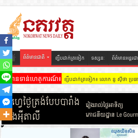
ព័ត៌មានជាតិ
ខ្សឹបដាក់ត្រចៀក
ទស្សនៈ
ព័ត៌មានអន្តរជា
ព័ត៌មានទាន់ហេតុការណ៍៖
ខ្សឹបដាក់ត្រចៀក ៖ អគារ Sky 31 នៅ