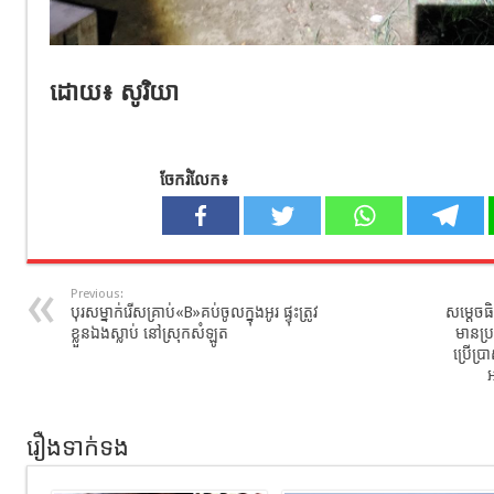
ដោយ៖ សូរិយា
ចែករំលែក៖
Previous:
បុរស​ម្នាក់​រើស​គ្រាប់«B»​គប់​ចូល​ក្នុង​អូរ ​ផ្ទុះ​ត្រូវ​
សម្ដេចធិប
ខ្លួនឯង​ស្លាប់ នៅស្រុក​សំឡូត
មានប្រ
ប្រើប្រ
អ
រឿងទាក់ទង