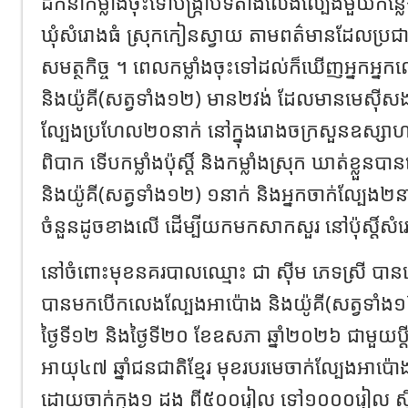
ដឹកនាំកម្លាំងចុះទៅបង្ក្រាបទីតាំងលេងល្បែងមួយកន្លែ
ឃុំសំរោងធំ ស្រុកកៀនស្វាយ តាមពត៌មានដែលប្រ
សមត្ថកិច្ច ។ ពេលកម្លាំងចុះទៅដល់ក៏ឃើញអ្នកអ្ន
និងយ៉ូគី(សត្វទាំង១២) មាន២វង់ ដែលមានមេស៊ីស
ល្បែងប្រហែល២០នាក់ នៅក្នុងរោងចក្រសួនឧស្សាហ
ពិបាក ទើបកម្លាំងប៉ុស្ដិ៍ និងកម្លាំងស្រុក ឃាត់ខ្លួន
និងយ៉ូគី(សត្វទាំង១២) ១នាក់ និងអ្នកចាក់ល្បែង២
ចំនួនដូចខាងលើ ដើម្បីយកមកសាកសួរ នៅប៉ុស្ដិ៍សំ
នៅចំពោះមុខនគរបាលឈ្មោះ ជា ស៊ីម ភេទស្រី បានឆ្
បានមកបើកលេងលែ្បងអាប៉ោង និងយ៉ូគី(សត្វទាំង
ថ្ងៃទី១២ និងថ្ងៃទី២០ ខែឧសភា ឆ្នាំ២០២៦ ជាមួយប្ដ
អាយុ៤៧ ឆ្នាំជនជាតិខ្មែរ មុខរបរមេចាក់ល្បែងអាប៉
ដោយចាក់ក្នុង១ ដង ពី៥០០រៀល ទៅ១០០០រៀល ស៊ីស