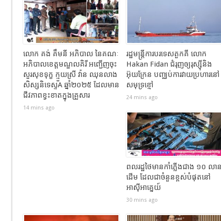
លោក គង់ គឹមនី អភិបាល នៃគណៈ
រដ្ឋមន្រ្តីការបរទេសតួកគី លោក
អភិបាលខេត្តមណ្ឌលគិរី អញ្ជើញចុះ
Hakan Fidan ជំរុញឲ្យរុស្ស៊ីនិង
សួរសុខទុក្ខ ក្មួយស្រី វ៉ាន ឈុនលាង
អ៊ុយក្រែន បញ្ឈប់ការវាយប្រហារនៅ
សិស្សនិទេស្ទA ឆ្នាំ២០២៥ ដែលមាន
សមុទ្រខ្មៅ
ជីវភាពខ្វះខាតក្នុងគ្រួសារ
24 mins ago
14 mins ago
ពលរដ្ឋថៃមានកាំភ្លើងជាង ១០ លា
ដើម ដែលជាចំនួនខ្ពស់បំផុតនៅ
អាស៊ីអាគ្នេយ៍
30 mins ago