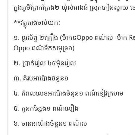
ក្នុងភូមិព្រែកត្រែង២ ឃុំសំរោងធំ ស្រុកកៀនស្វាយ ខ
**វត្ថុតាងចាប់យក:
១. ទូរស័ព្ទ ២គ្រឿង (ម៉ាកនOppo ពណ៌ស -ម៉ាក 
Oppo ពណ៌ទឹកសមុទ្រ១)
២. ប្រាក់រៀល ៤៥ម៉ឺនរៀល
៣. គំរបអាប៉ោងចំនួន១
៤. កំរាលលេខអាប៉ោងចំនួន១ ពណ៌ខៀវក្រហម
៥. កូនកន្សែង១ ពណ៌លឿង
៦. ចានអាប៉ោងចំនួន១ ពណ៌ស