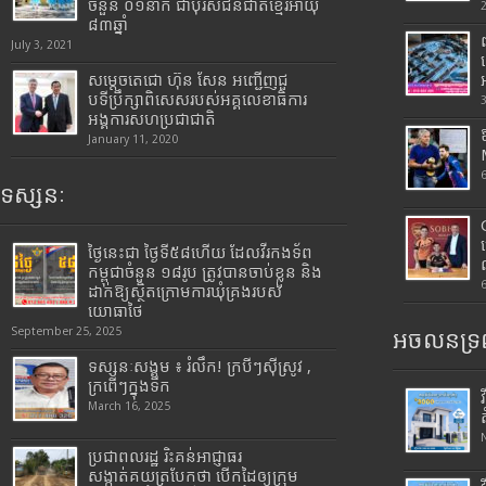
ចំនួន ០១នាក់ ជាបុរសជនជាតិខ្មែរអាយុ
៨៣ឆ្នាំ
July 3, 2021
សម្តេចតេជោ ហ៊ុន សែន អញ្ជើញជួ
បទីប្រឹក្សាពិសេសរបស់អគ្គលេខាធិការ
អង្គការសហប្រជាជាតិ
January 11, 2020
ទស្សនៈ
ថ្ងៃនេះជា ថ្ងៃទី៥៨ហើយ ដែលវីរកងទ័ព
កម្ពុជាចំនួន ១៨រូប ត្រូវបានចាប់ខ្លួន និង
ដាក់ឱ្យស្ថិតក្រោមការឃុំគ្រងរបស់
យោធាថៃ
September 25, 2025
អចលនទ្រព
ទស្សនៈសង្គម ៖ រំលឹក! ក្របីៗស៊ីស្រូវ ,
ក្រពើៗក្នុងទឹក
March 16, 2025
ប្រជាពលរដ្ឋ រិះគន់អាជ្ញាធរ
សង្កាត់គយត្របែកថា បើកដៃឲ្យក្រុម