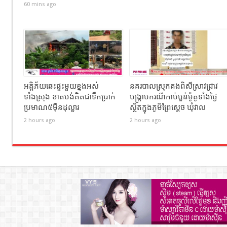
60 mins ago
អគ្គិភ័យឆេះផ្ទះមួយខ្នងអស់
នគរបាលស្រុកគងពិសីស្រាវជ្រាវ
ទាំងស្រុង ខាតបង់គិតជាទឹកប្រាក់
បង្ក្រាបករណីកាប់ប្លន់ម៉ូតូទាំងថ្ងៃ
ប្រមាណ៥ម៉ឺនដុល្លារ
ស្ថិតក្នុងភូមិព្រៃស្ដេច ឃុំវាល
2 hours ago
2 hours ago