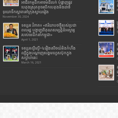
អាជីវកម្មដឹកអាចម៍ដីលក់ បំផ្លាញផ្លូវ
បេតុងស្រុតខូចរបើកបេតុងនិងដាច់
ទុយោទឹកស្អាតនៅក្រុងស្វាយរៀង
November 30, 2024
ទស្សនៈវិភាគ៖ «ឥរិយាបថថ្មីរបស់ប្រជា
ពលរដ្ឋ បង្ហាញពីគុណសម្បត្តិដ៏អស្ចារ្យ
របស់មេដឹកនាំកម្ពុជា»
April 1, 2021
ទស្សនល្ងីល្ងើ÷៤រឿងសើចយំនិងកំហឹង
ល្បីក្នុងបណ្តាញសង្គមហ្វេសប៊ុកក្នុង
សប្តាហ៍នេះ
March 16, 2021