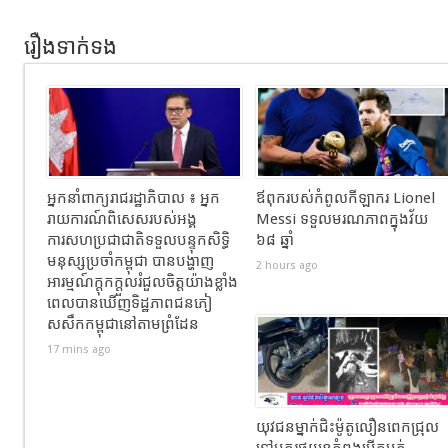
រឿងទាក់ទង
អ្នកនាំពាក្យរាជរដ្ឋាភិបាល ៖ អ្នក
ឪពុករបស់កំពូលកីឡាករ Lionel
រាយការណ៍ពិសេសរបស់អង្គ
Messi ទទួលមរណភាពក្នុងវ័យ
ការសហប្រជាជាតិទទួលបន្ទុកសិទ្ធិ
៦៨ ឆ្នាំ
មនុស្សប្រចាំកម្ពុជា បានបង្ហាញ
2 hours ago
អារម្មណ៍ក្តុកក្តួលរំជួលចិត្តយ៉ាងខ្លាំង
ពេលបានឃើញទិដ្ឋភាពជនភៀ
សសឹកកម្ពុជានៅតាមព្រំដែន
17 mins ago
យុវជនម្នាក់ជិះម៉ូតូលឿនពេកជ្រុល
ទៅបុករថយន្តកំពុងបើកបត់