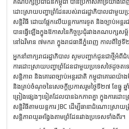
គណបក្សប្រជាជនកម្ពុជា បានប្រកាសគាំទ្រយ៉ាង
ដោះស្រាយបញ្ហាព្រំដែនរបស់រាជរដ្ឋាភិបាលជាមួយ
សន្តិវិធី ដោយផ្អែកលើយន្តការការទូត និងច្បាប់អន្តរជ
បានធ្វើឡើងក្នុងឱកាសនៃកិច្ចប្រជុំរវាងគណបក្សសម្ព
នៅឯវិមាន ៧មករា ក្នុងរាជធានីភ្នំពេញ កាលពីថ្ងៃ
អ្នកនាំពាក្យរាជរដ្ឋាភិបាល សូមបញ្ជាក់ជូនជាថ្មីអំពីជ
ការដោះស្រាយបញ្ហាព្រំដែនជាមួយប្រទេសថៃដូចតទៅ៖ 
សន្តិភាព និងគោរពច្បាប់អន្តរជាតិ កម្ពុជាគោរពយ៉ា
និងគ្រប់ចំណុចនៃសេចក្តីប្រកាសរួមថ្ងៃទី២៧ ខែធ្នូ ឆ្
ព្រៀងផ្សេងៗទៀតដែលបានឯកភាពគ្នា ក្នុងការដោះ
សន្តិវិធីតាមយន្តការ JBC ដើម្បីធានាដំណោះស្រាយត្រឹ
សន្តិភាពយូរអង្វែងតាមព្រំដែនរវាងប្រទេសទាំងពីរ។