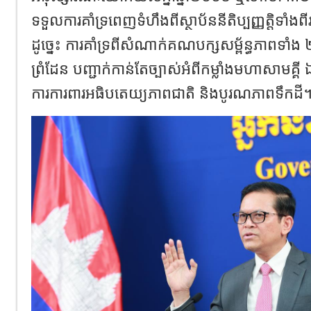
ទទួលការគាំទ្រពេញទំហឹងពីស្ថាប័ននីតិប្បញ្ញត្តិទាំងពី
ដូច្នេះ ការគាំទ្រពីសំណាក់គណបក្សសម្ព័ន្ធភាពទ
ព្រំដែន បញ្ជាក់កាន់តែច្បាស់អំពីកម្លាំងមហាសាមគ្គី ឯក
ការការពារអធិបតេយ្យភាពជាតិ និងបូរណភាពទឹកដី