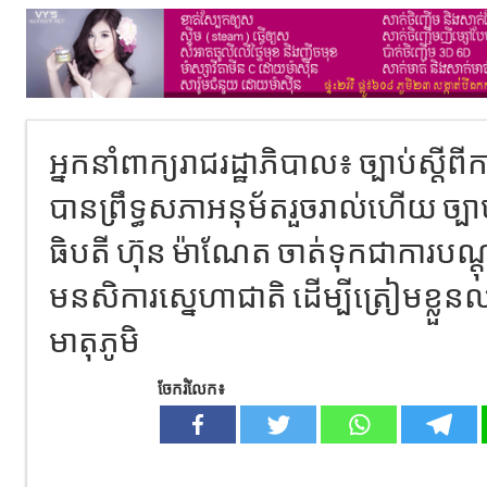
អ្នកនាំពាក្យ​រាជរដ្ឋាភិបាល​៖​ ច្បាប់ស្តីព
បានព្រឹទ្ធសភាអនុម័តរួចរាល់ហើយ ច្បា
ធិបតី ហ៊ុន ម៉ាណែត ចាត់ទុកជាការបណ្តុ
មនសិការស្នេហាជាតិ ដើម្បីត្រៀមខ្លួន
មាតុភូមិ
ចែករំលែក៖