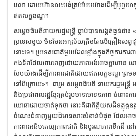
វេលា ដោយហ៊ានលះបង់គ្រប់បែបយ៉ាងដើម្បីបុព្វហេត
ឥតលក្ខខណ្ឌ។
សម្តេចធិបតីនាយករដ្ឋមន្ត្រី ធ្លាប់បានសង្កត់ធ្ងន់ថា
ប្រទេសមួយ មិនមែនអាស្រ័យត្រឹមតែលើគ្រឿងសព្វ
នោះទេ។ ប្រទេសជាតិមួយដែលខ្លាំងក្នុងកិច្ចការកា
កងទ័ពដែលពោរពេញដោយភាពអង់អាចក្លាហាន មោះម
បែបយ៉ាងដើម្បីការពារជាតិដោយឥតលក្ខខណ្ឌ ព្រម
នៅពីក្រោយ»។
ជារួម សម្តេចធិបតី នាយករដ្ឋមន្ត្រី
និងប្រជាពលរដ្ឋខ្មែរគ្រប់រូបមានមោទនភាព ចំពោះការ
យោធាដោយចាត់ទុកថា នោះគឺជាកិត្តិយសដ៏ឧត្តុង្គឧត្
ចំណេះជំនាញមួយដ៏មានសារសំខាន់បំផុត ដែលអាចយក
ការពារអធិបតេយ្យភាពជាតិ និងបូរណភាពទឹកដី នៅ