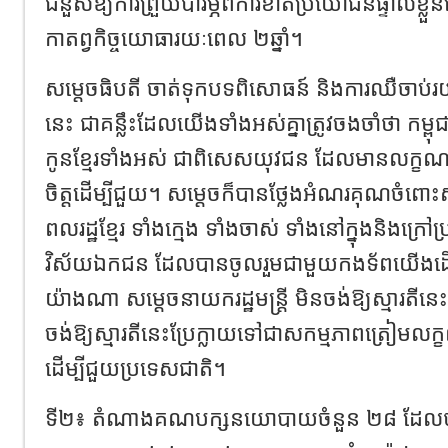
ជំនួសឱ្យការព្រួយបារម្ភពីការខាតប្រយោជន៍ផ្ទាល់ខ
កាតព្វកិច្ចយោធារយៈពេល ២ឆ្នាំ។
សម្តេចធិបតី ចាត់ទុកបទពិសោធន៍ និងការឈឺចាប់រ
នេះ ជាគន្លឹះដែលយើងទាំងអស់គ្នាត្រូវចងចាំថា កម្ពុ
កូនខ្មែរទាំងអស់ ជាពិសេសយុវជន ដែលមានលក្ខណៈសម្បត
ចិត្តដើម្បីជួយ។ សម្តេចក៏បានថ្លែងអំណរគុណចំពោះស្
ពលរដ្ឋខ្មែរ ទាំងក្មេង ទាំងចាស់ ទាំងនៅក្នុងនិងក្រៅប
វិស័យឯកជន ដែលបានចូលរួមជាមួយកងទ័ពយើងដើម្
យ៉ាងណា សម្តេចនាយករដ្ឋមន្ត្រី មិនចង់ឱ្យស្មារតីនេ
ចង់ឱ្យស្មារតីនេះប្រែក្លាយទៅជាសកម្មភាពត្រៀ
ដើម្បីជួយប្រទេសជាតិ។
ទី២៖ តំណាងគណបក្សនយោបាយចំនួន ២៨ ដែលបាន