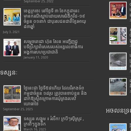
September 25, 2022
ខេត្តក្រចេះ នៅថ្ងៃទី ៣ ខែកក្កដានេះ
មានករណីស្លាប់ដោយសារជំងឺកូវីដ-១៩
ចំនួន ០១នាក់ ជាបុរសជនជាតិខ្មែរអាយុ
៨៣ឆ្នាំ
July 3, 2021
សម្តេចតេជោ ហ៊ុន សែន អញ្ជើញជួ
បទីប្រឹក្សាពិសេសរបស់អគ្គលេខាធិការ
អង្គការសហប្រជាជាតិ
January 11, 2020
ទស្សនៈ
ថ្ងៃនេះជា ថ្ងៃទី៥៨ហើយ ដែលវីរកងទ័ព
កម្ពុជាចំនួន ១៨រូប ត្រូវបានចាប់ខ្លួន និង
ដាក់ឱ្យស្ថិតក្រោមការឃុំគ្រងរបស់
យោធាថៃ
អចលនទ្រព
September 25, 2025
ទស្សនៈសង្គម ៖ រំលឹក! ក្របីៗស៊ីស្រូវ ,
ក្រពើៗក្នុងទឹក
March 16, 2025