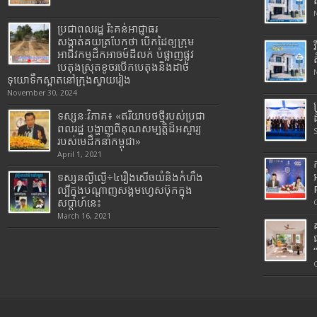
ប្រជាពលរដ្ឋ រិះគន់អាជ្ញាធរ
សង្កាត់គយត្របែកថា បើកដៃឲ្យក្រុម
អាជីវកម្មដឹកអាចម៍ដីលក់ បំផ្លាញផ្លូវ
បេតុងស្រុតខូចរបើកបេតុងនិងដាច់
ទុយោទឹកស្អាតនៅក្រុងស្វាយរៀង
November 30, 2024
ទស្សនៈវិភាគ៖ «ឥរិយាបថថ្មីរបស់ប្រជា
ពលរដ្ឋ បង្ហាញពីគុណសម្បត្តិដ៏អស្ចារ្យ
របស់មេដឹកនាំកម្ពុជា»
April 1, 2021
ទស្សនល្ងីល្ងើ÷៤រឿងសើចយំនិងកំហឹង
ល្បីក្នុងបណ្តាញសង្គមហ្វេសប៊ុកក្នុង
សប្តាហ៍នេះ
March 16, 2021