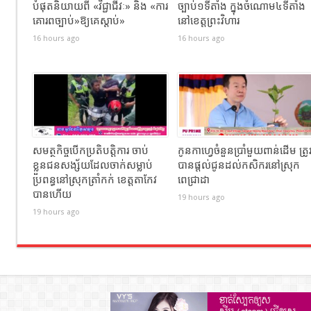
បំផុតនិយាយពី «វិជ្ជាជីវៈ» និង «ការ
ច្បាប់១ទីតាំង ក្នុងចំណោម៤ទីតាំង
គោរពច្បាប់»ឱ្យគេស្តាប់»
នៅខេត្តព្រះវិហារ
16 hours ago
16 hours ago
សមត្ថកិច្ចបើកប្រតិបត្តិការ ចាប់
កូនកាហ្វេចំនួនប្រាំមួយពាន់ដើម ត្រូ
ខ្លួនជនសង្ស័យដែលចាក់សម្លាប់
បានផ្តល់ជូនដល់កសិករនៅស្រុក
ប្រពន្ធនៅស្រុកត្រាំកក់ ខេត្តតាកែវ
ពេជ្រាដា
បានហេីយ
19 hours ago
19 hours ago