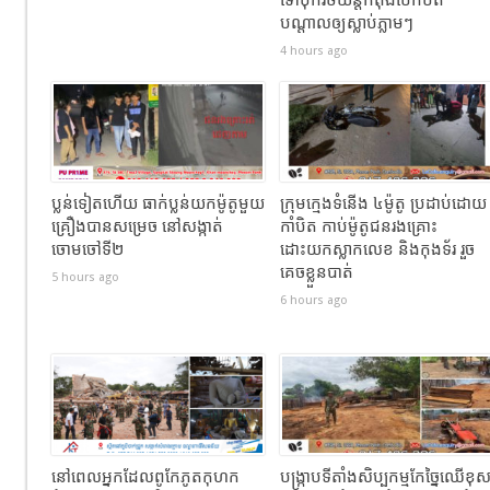
បណ្តាលឲ្យស្លាប់ភ្លាមៗ
4 hours ago
ប្លន់ទៀតហើយ ធាក់ប្លន់យកម៉ូតូមួយ
ក្រុមក្មេងទំនើង ៤ម៉ូតូ ប្រដាប់ដោយ
គ្រឿងបានសម្រេច នៅសង្កាត់
កាំបិត កាប់ម៉ូតូជនរងគ្រោះ
ចោមចៅទី២
ដោះយកស្លាកលេខ និងកុងទ័រ រួច
គេចខ្លួនបាត់
5 hours ago
6 hours ago
នៅពេលអ្នកដែលពូកែភូតកុហក
បង្រ្កាបទីតាំងសិប្បកម្មកែច្នៃឈើខុ