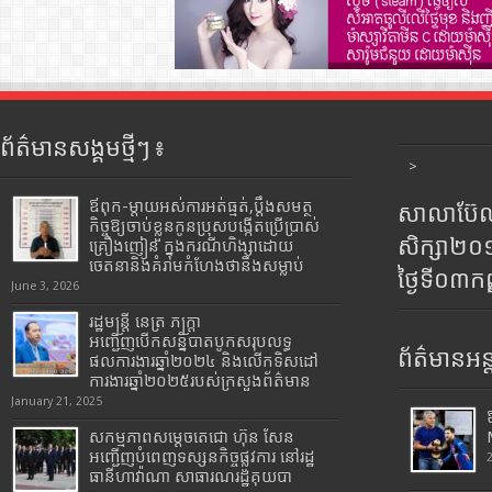
ព័ត៌មានសង្គមថ្មីៗ ៖
>
ឪពុក-ម្ដាយអស់ការអត់ធ្មត់,ប្ដឹងសមត្ថ
សាលាប៊ែលធ
កិច្ចឱ្យចាប់ខ្លួនកូនប្រុសបង្កើតប្រើប្រាស់
សិក្សា២
គ្រឿងញៀន ក្នុងករណីហិង្សាដោយ
ចេតនានិងគំរាមកំហែងថានឹងសម្លាប់
ថ្ងៃទី០៣ក
June 3, 2026
រដ្ឋមន្រ្តី​ នេត្រ​ ភក្ត្រា​
អញ្ជើញបើកសន្និបាតបូកសរុបលទ្ធ
ព័ត៌មានអន្
ផលការងារឆ្នាំ២០២៤ និងលើកទិសដៅ
ការងារឆ្នាំ២០២៥របស់​ក្រសួង​ព័ត៌មាន​
January 21, 2025
សកម្មភាពសម្តេចតេជោ ហ៊ុន សែន
អញ្ជើញបំពេញទស្សនកិច្ចផ្លូវការ នៅរដ្ឋ
ធានីហាវ៉ាណា សាធារណរដ្ឋគុយបា