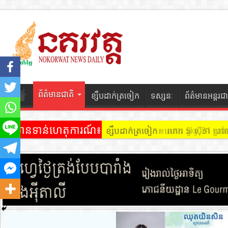
ព័ត៌មានជាតិ
ខ្សឹបដាក់ត្រចៀក
ទស្សនៈ
ព័ត៌មានអន្តរជា
ព័ត៌មានទាន់ហេតុការណ៍៖
ខ្សឹបដាក់ត្រចៀក ៖ អគារ Sky 31 នៅ