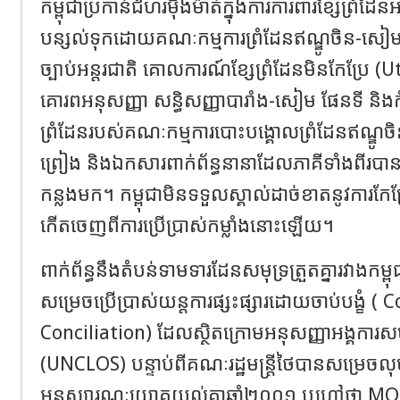
កម្ពុជាប្រកាន់ជំហរម៉ឺងម៉ាត់ក្នុងការការពារខ្សែព្រំដែន
បន្សល់ទុកដោយគណៈកម្មការព្រំដែនឥណ្ឌូចិន-
ច្បាប់អន្តរជាតិ គោលការណ៍ខ្សែព្រំដែនមិនកែប្រែ (U
គោរពអនុសញ្ញា សន្ធិសញ្ញាបារាំង-សៀម ផែនទី ន
ព្រំដែនរបស់គណៈកម្មការបោះបង្គោលព្រំដែនឥណ្ឌូចិ
ព្រៀង និងឯកសារពាក់ព័ន្ធនានាដែលភាគីទាំងពីរប
កន្លងមក។ កម្ពុជាមិនទទួលស្គាល់ដាច់ខាតនូវការកែ
កើតចេញពីការប្រើប្រាស់កម្លាំងនោះឡើយ។
ពាក់ព័ន្ធនឹងតំបន់ទាមទារដែនសមុទ្រត្រួតគ្នារវាងកម្ព
សម្រេចប្រើប្រាស់យន្តការផ្សះផ្សារដោយចាប់បង្ខំ 
Conciliation) ដែលស្ថិតក្រោមអនុសញ្ញាអង្គការសហប
(UNCLOS) បន្ទាប់ពីគណៈរដ្ឋមន្ត្រីថៃបានសម្រេច
អនុស្សារណៈយោគយល់គ្នាឆ្នាំ២០០១ ឬហៅថា MO