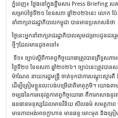
ភ្នំពេញ​៖​ ថ្លែងនៅក្នុងខ្លឹមសារ Press Briefing របស
សម្រាប់ថ្ងៃទី២១ ខែឧសភា ឆ្នាំ២០២៦នេះ​ លោក​ ប៉ែន
នាំពាក្យរាជរដ្ឋាភិបាលកម្ពុជា​ បានមានប្រសាសន៍ថា​
ថ្ងៃនេះអ្នកនាំពាក្យរាជរដ្ឋាភិបាលសូមជម្រាបជូនជនរួម
ថ្មីៗដែលមានដូចតទៅ៖
ទី១៖ ច្បាប់ស្តីពីកាតព្វកិច្ចយោធាត្រូវបានព្រឹទ្ធស
ថ្ងៃទី២០ ខែឧសភា ឆ្នាំ២០២៦។ ច្បាប់នេះត្រូវបានស
ម៉ាណែត នាយករដ្ឋមន្ត្រី ចាត់ទុកជាការបណ្តុះស្មារត
ដើម្បីត្រៀមខ្លួនលះបង់បម្រើជាតិមាតុភូមិ។ យោង
ចម្បងនៃការអនុវត្តកាតព្វកិច្ចយោធា គឺការកសាង
ធនធានមនុស្សដែលមានវិន័យ សីលធម៌ សមត្ថភាព មន
មានភាពអង់អាចក្លាហាន មានឆន្ទៈមោះមុត និងត្រៀមខ