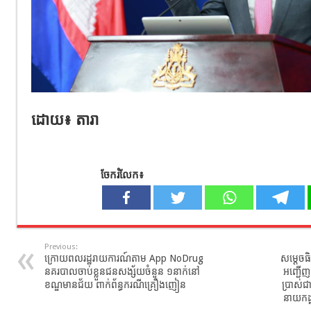
ដោយ​៖ តារា​
ចែករំលែក៖
Previous:
ក្រោយពលរដ្ឋរាយការណ៍តាម App NoDrug
សម្ដេចធិប
នគរបាលចាប់ខ្លួនជនសង្ស័យចំនួន ១នាក់នៅ
អញ្ជើញ​
ខណ្ឌមានជ័យ ពាក់ព័ន្ធករណីគ្រឿងញៀន
ប្រាស់ជា
នាយកដ្ឋ