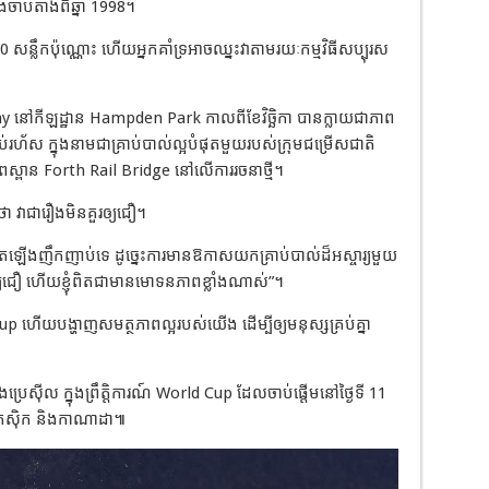
ាប់តាំងពីឆ្នាំ 1998។
0 សន្លឹកប៉ុណ្ណោះ ហើយអ្នកគាំទ្រអាចឈ្នះវាតាមរយៈកម្មវិធីសប្បុរស
ay នៅកីឡដ្ឋាន Hampden Park កាលពីខែវិច្ឆិកា បានក្លាយជាភាព
់រហ័ស ក្នុងនាមជាគ្រាប់បាល់ល្អបំផុតមួយរបស់ក្រុមជម្រើសជាតិ
ស្ពាន Forth Rail Bridge នៅលើការរចនាថ្មី។
ថា វាជារឿងមិនគួរឲ្យជឿ។
ឡើងញឹកញាប់ទេ ដូច្នេះការមានឱកាសយកគ្រាប់បាល់ដ៏អស្ចារ្យមួយ
្យជឿ ហើយខ្ញុំពិតជាមានមោទនភាពខ្លាំងណាស់”។
p ហើយបង្ហាញសមត្ថភាពល្អរបស់យើង ដើម្បីឲ្យមនុស្សគ្រប់គ្នា
ិងប្រេស៊ីល ក្នុងព្រឹត្តិការណ៍ World Cup ដែលចាប់ផ្តើមនៅថ្ងៃទី 11
ិកស៊ិក និងកាណាដា៕