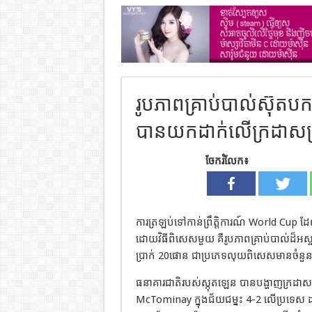
រូបភាពគ្រាប់បាល់ស៊ុតបកក
បានយកដាក់លើក្រដាសប្រ
ចែករំលែក៖
ការត្រឡប់ទៅកាន់ព្រឹត្តិការណ៍ World Cup ដែ
ដោយវិធីពិសេសមួយ គឺរូបភាពគ្រាប់បាល់ដ៏អស្
ប្រាក់ 20ផោន ជាប្រភេទលុយពិសេសមានចំនួ
ធនាគារជាតិរបស់ស្កុតឡេន បានបង្ហាញក្រដាសប
McTominay ក្នុងជ័យជម្នះ 4-2 លើប្រទេស 