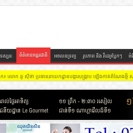
ព័ត៌មានអន្តរជាតិ
ទស្សនៈ
អចលនទ្រព្យ
រូបភាព និង វីដេអូប្លែកៗ
អំ
ចៀក ៖ អគារ Sky 31 នៅខណ្ឌទួលគោក មានអ្នកជួលបន្ទប់បើកល្បែងសុីសង