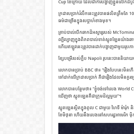
Cup ខែក្រោយ ដែលជាការបង្ហាញខ្លួនលើកដំបូងច
ក្រដាសប្រាក់រំលឹកនេះត្រូវបានផលិតត្រឹមតែ 10
ធម៌ជាច្រើនក្នុងសប្តាហ៍ខាងមុខ។
គ្រាប់បាល់បើកឆាកដ៏អស្ចារ្យរបស់ McTomin
ល្បីល្បាញក្នុងពិភពបាល់ទាត់ស្កុតឡែនយ៉ាងឆាប
ហើយឥឡូវនេះត្រូវបានដាក់បង្ហាញជាមួយរូបភាព
ខ្សែបម្រើរបស់ក្លឹប Napoli រូបនេះបាននិយាយ
លោកបានប្រាប់ BBC ថា៖ “រឿងបែបនេះមិនកើត
ទៅដាក់លើក្រដាសប្រាក់ គឺជារឿងដែលមិនគួរឲ
លោកបានបន្ថែមថា៖ “ខ្ញុំចង់ទៅលេង World Cu
ឃើញថា ស្កុតឡេនគឺជាក្រុមដ៏ល្អមួយ”។
ស្កុតឡេនស្ថិតក្នុងពូល C ជាមួយ ហៃទី ម៉ារ៉ុក ន
ខែមិថុនា ហើយនឹងលេងនៅសហរដ្ឋអាមេរិក ម៉