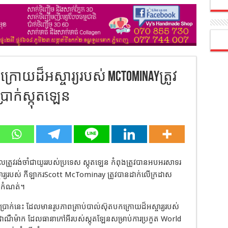
្រោយដ៏អស្ចារ្យរបស់ McTominayត្រូវ
ាក់ស្កុតឡេន
លត្រូវរង់ចាំជាយូររបស់ប្រទេស ស្កុតឡេន កំពុងត្រូវបានអបអរសាទរ
ចារ្យរបស់ កីឡាករScott McTominay ត្រូវបានដាក់លើក្រដាស
នកំណត់។
្រាក់នេះ ដែលមានរូបភាពគ្រាប់បាល់ស៊ុតបកក្រោយដ៏អស្ចារ្យរបស់
ដាណឺម៉ាក ដែលធានាកៅអីរបស់ស្កុតឡែនសម្រាប់ការប្រកួត World