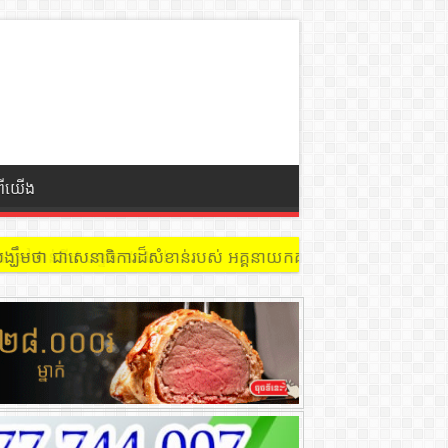
ពីយើង
 នៅជាន់ទី៩ បន្ទប់ ៩០២ !