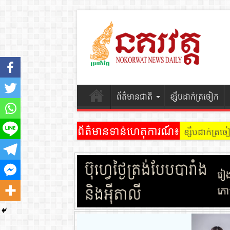
ព័ត៌មានជាតិ
ខ្សឹបដាក់ត្រចៀក
ព័ត៌មានទាន់ហេតុការណ៍៖
ខ្សឹបដាក់ត្រ