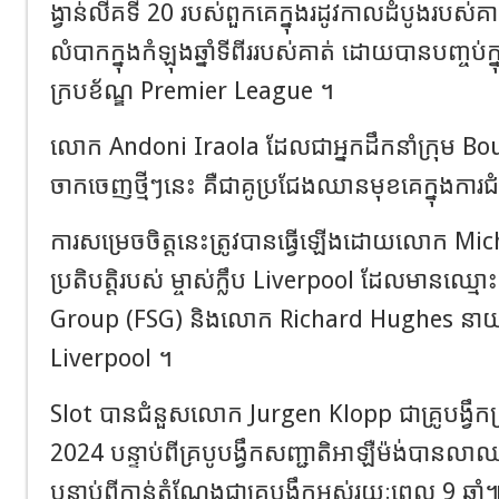
ង្វាន់លីគទី 20 របស់ពួកគេក្នុងរដូវកាលដំបូងរបស់គាត
លំបាកក្នុងកំឡុងឆ្នាំទីពីររបស់គាត់ ដោយបានបញ្ចប់ក្ន
ក្របខ័ណ្ឌ Premier League ។
លោក Andoni Iraola ដែលជាអ្នកដឹកនាំក្រុម 
ចាកចេញថ្មីៗនេះ គឺជាគូប្រជែងឈានមុខគេក្នុងក
ការសម្រេចចិត្តនេះត្រូវបានធ្វើឡើងដោយលោក M
ប្រតិបត្តិរបស់ ម្ចាស់ក្លឹប Liverpool ដែលមានឈ្
Group (FSG) និងលោក Richard Hughes នាយក
Liverpool ។
Slot បានជំនួសលោក Jurgen Klopp ជាគ្រូបង្វឹកក្រុម
2024 បន្ទាប់ពីគ្របូបង្វឹកសញ្ជាតិអាឡឺម៉ង់បាន
បន្ទាប់ពីកាន់តំណែងជាគ្រូបង្វឹកអស់រយៈពេល 9 ឆ្នាំ