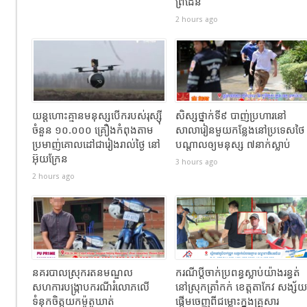
ព្រំដែន
2 hours ago
យន្តហោះគ្មានមនុស្សបើករបស់រុស្ស៊ី
សិស្សថ្នាក់ទី៩ បាញ់ប្រហារនៅ
ចំនួន ១០.០០០ គ្រឿងកំពុងតាម
សាលារៀនមួយកន្លែងនៅប្រទេសថៃ
ប្រមាញ់គោលដៅជារៀងរាល់ថ្ងៃ នៅ
បណ្តាលឲ្យមនុស្ស ៧នាក់ស្លាប់
អ៊ុយក្រែន
3 hours ago
2 hours ago
នគរបាលស្រុករតនមណ្ឌល
ករណីប្តីចាក់ប្រពន្ធស្លាប់យ៉ាងរន្ធត់
សហការបង្រ្កាបករណីរំលោភលើ
នៅស្រុកត្រាំកក់ ខេត្តតាកែវ សង្ស័យ
ទំនុកចិត្តយកម៉ូតូឃាត់
ផ្តើមចេញពីជម្លោះក្នុងគ្រួសារ