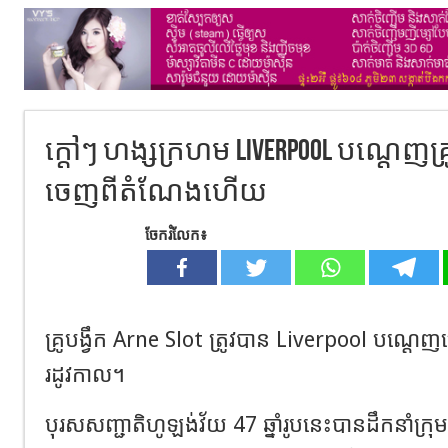
ក្តៅៗ ហង្សក្រហម Liverpool បណ្តេញគ្
ចេញពីតំណែងហើយ
ចែករំលែក៖
គ្រូបង្វឹក Arne Slot ត្រូវបាន Liverpool បណ្ដេ
រដូវកាល។
បុរសសញ្ជាតិហូឡង់វ័យ 47 ឆ្នាំរូបនេះបានដឹកនាំក្