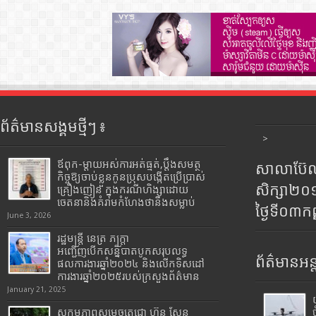
ព័ត៌មានសង្គមថ្មីៗ ៖
>
ឪពុក-ម្ដាយអស់ការអត់ធ្មត់,ប្ដឹងសមត្ថ
សាលាប៊ែលធ
កិច្ចឱ្យចាប់ខ្លួនកូនប្រុសបង្កើតប្រើប្រាស់
សិក្សា២
គ្រឿងញៀន ក្នុងករណីហិង្សាដោយ
ចេតនានិងគំរាមកំហែងថានឹងសម្លាប់
ថ្ងៃទី០៣ក
June 3, 2026
រដ្ឋមន្រ្តី​ នេត្រ​ ភក្ត្រា​
អញ្ជើញបើកសន្និបាតបូកសរុបលទ្ធ
ព័ត៌មានអន្
ផលការងារឆ្នាំ២០២៤ និងលើកទិសដៅ
ការងារឆ្នាំ២០២៥របស់​ក្រសួង​ព័ត៌មាន​
January 21, 2025
សកម្មភាពសម្តេចតេជោ ហ៊ុន សែន