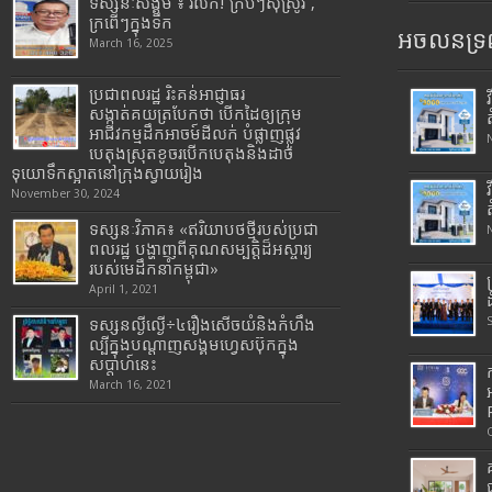
ទស្សនៈសង្គម ៖ រំលឹក! ក្របីៗស៊ីស្រូវ ,
ក្រពើៗក្នុងទឹក
អចលនទ្រព
March 16, 2025
ប្រជាពលរដ្ឋ រិះគន់អាជ្ញាធរ
សង្កាត់គយត្របែកថា បើកដៃឲ្យក្រុម
អាជីវកម្មដឹកអាចម៍ដីលក់ បំផ្លាញផ្លូវ
បេតុងស្រុតខូចរបើកបេតុងនិងដាច់
ទុយោទឹកស្អាតនៅក្រុងស្វាយរៀង
November 30, 2024
ទស្សនៈវិភាគ៖ «ឥរិយាបថថ្មីរបស់ប្រជា
ពលរដ្ឋ បង្ហាញពីគុណសម្បត្តិដ៏អស្ចារ្យ
របស់មេដឹកនាំកម្ពុជា»
April 1, 2021
ទស្សនល្ងីល្ងើ÷៤រឿងសើចយំនិងកំហឹង
ល្បីក្នុងបណ្តាញសង្គមហ្វេសប៊ុកក្នុង
សប្តាហ៍នេះ
March 16, 2021