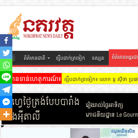
ព័ត៌មានអន្តរជា
ព័ត៌មានជាតិ
ខ្សឹបដាក់ត្រចៀក
ទស្សនៈ
ព័ត៌មានទាន់ហេតុការណ៍៖
ខ្សឹបដាក់ត្រចៀក៖ លោក នូ សុីថា ប្រធា