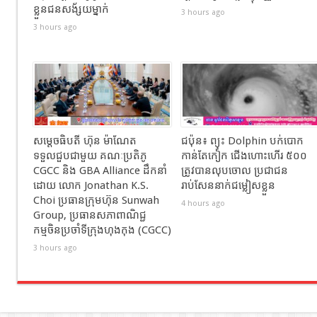
ខ្លួនជនសង័្សយម្នាក់
3 hours ago
3 hours ago
សម្ដេចធិបតី ហ៊ុន ម៉ាណែត
ជប៉ុន៖ ព្យុះ Dolphin បក់បោក
ទទួលជួបជាមួយ គណៈប្រតិភូ
កាន់តែកៀក ជើងហោះហើរ ៥០០
CGCC និង GBA Alliance ដឹកនាំ
ត្រូវបានលុបចោល ប្រជាជន
ដោយ លោក Jonathan K.S.
រាប់សែននាក់ជម្លៀសខ្លួន
Choi ប្រធានក្រុមហ៊ុន Sunwah
4 hours ago
Group, ប្រធានសភាពាណិជ្ជ
កម្មចិនប្រចាំទីក្រុងហុងកុង (CGCC)
3 hours ago