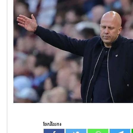
ចែករំលែក៖