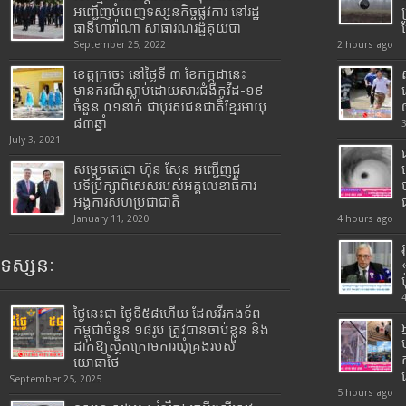
អញ្ជើញបំពេញទស្សនកិច្ចផ្លូវការ នៅរដ្ឋ
ធានីហាវ៉ាណា សាធារណរដ្ឋគុយបា
September 25, 2022
2 hours ago
ខេត្តក្រចេះ នៅថ្ងៃទី ៣ ខែកក្កដានេះ
មានករណីស្លាប់ដោយសារជំងឺកូវីដ-១៩
ចំនួន ០១នាក់ ជាបុរសជនជាតិខ្មែរអាយុ
៨៣ឆ្នាំ
July 3, 2021
សម្តេចតេជោ ហ៊ុន សែន អញ្ជើញជួ
បទីប្រឹក្សាពិសេសរបស់អគ្គលេខាធិការ
អង្គការសហប្រជាជាតិ
January 11, 2020
4 hours ago
ទស្សនៈ
ថ្ងៃនេះជា ថ្ងៃទី៥៨ហើយ ដែលវីរកងទ័ព
កម្ពុជាចំនួន ១៨រូប ត្រូវបានចាប់ខ្លួន និង
ដាក់ឱ្យស្ថិតក្រោមការឃុំគ្រងរបស់
យោធាថៃ
September 25, 2025
5 hours ago