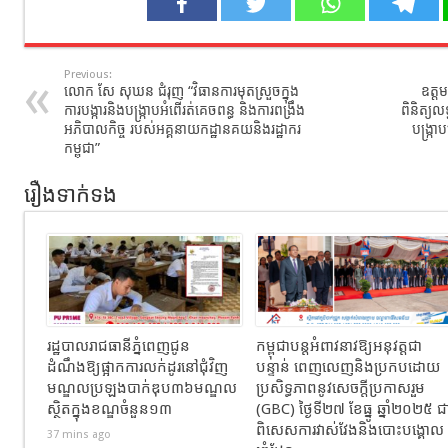
Previous:
លោក សែ សុឃន ជំរុញ “វិធានការមុតស្រួចក្នុង
ឧត្តម
ការបង្ការនិងបង្ក្រាបអំពើរត់គេចពន្ធ និងការពង្រឹង
ពិនិត្យល
អភិបាលកិច្ច របស់អគ្គនាយកដ្ឋានគយនិងរដ្ឋាករ
បង្រ្ក
កម្ពុជា”
រឿងទាក់ទង
រដ្ឋបាលរាជធានីភ្នំពេញជូន
កម្ពុជាបន្តអំពាវនាវឱ្យអនុវត្តជា
ដំណឹងឱ្យផ្អាកការលក់ដូរនៅជុំវិញ
បន្ទាន់ ពេញលេញនិងប្រកបដោយ
មណ្ឌលប្រឡងបាក់ឌុប៣៦មណ្ឌល
ប្រសិទ្ធភាពនូវសេចក្តីប្រកាសរួម
ស្ថិតក្នុងខណ្ឌចំនួន១៣
(GBC) ថ្ងៃទី២៧ ខែធ្នូ ឆ្នាំ២០២៥ ជ
ពិសេសការវាស់វែងនិងបោះបង្គោល
37 mins ago