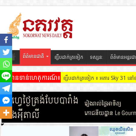
ព័ត៌មានជាតិ
ខ្សឹបដាក់ត្រចៀក
ទស្សនៈ
ព័ត៌មានអន្តរជា
ព័ត៌មានទាន់ហេតុការណ៍៖
ខ្សឹបដាក់ត្រចៀក ៖ អគារ Sky 31 នៅ