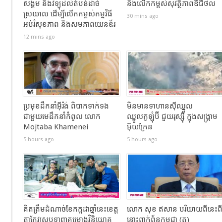
សង្គម និងវិទ្យុដល់តំបន់ដាច់
និងលើកកម្ពស់សុវត្ថិភាពឌីជីថល
ស្រយាល ដើម្បីលើកកម្ពស់កម្មវិធី
30 mins ago
អប់រំសុខភាព និងសមភាពយេនឌ័រ
12 mins ago
ប្រមុខដឹកនាំអ៊ីរ៉ង់ ពិបាកទាក់ទង
មិនមានទាហានស៊ីឈ្នួល
ជាមួយមេដឹកនាំកំពូល លោក
ឈ្នួលកូឡុំប៊ី ជួយរុស្ស៊ី ក្នុងសង្រ្គាម
Mojtaba Khamenei
អ៊ុយក្រែន
5 hours ago
5 hours ago
គិតត្រឹមដំណាច់ខែកក្កដាឆ្នាំនេះខេត្ត
លោក សុខ ឥសាន បរិយាយពីនេះព
តាកែវស្រូបទាញគម្រោងវិនិយោគ
នោះពាក់ព័ន្ធកម្ពុជា (ត)