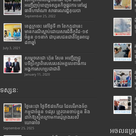
អញ្ជើញបំពេញទស្សនកិច្ចផ្លូវការ នៅរដ្ឋ
ធានីហាវ៉ាណា សាធារណរដ្ឋគុយបា
September 25, 2022
ខេត្តក្រចេះ នៅថ្ងៃទី ៣ ខែកក្កដានេះ
មានករណីស្លាប់ដោយសារជំងឺកូវីដ-១៩
ចំនួន ០១នាក់ ជាបុរសជនជាតិខ្មែរអាយុ
៨៣ឆ្នាំ
July 3, 2021
សម្តេចតេជោ ហ៊ុន សែន អញ្ជើញជួ
បទីប្រឹក្សាពិសេសរបស់អគ្គលេខាធិការ
អង្គការសហប្រជាជាតិ
January 11, 2020
ទស្សនៈ
ថ្ងៃនេះជា ថ្ងៃទី៥៨ហើយ ដែលវីរកងទ័ព
កម្ពុជាចំនួន ១៨រូប ត្រូវបានចាប់ខ្លួន និង
ដាក់ឱ្យស្ថិតក្រោមការឃុំគ្រងរបស់
យោធាថៃ
September 25, 2025
អចលនទ្រព