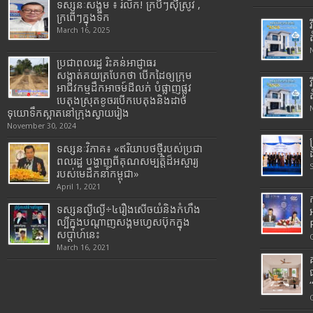
ទស្សនៈសង្គម ៖ រំលឹក! ក្របីៗស៊ីស្រូវ ,
ក្រពើៗក្នុងទឹក
March 16, 2025
ប្រជាពលរដ្ឋ រិះគន់អាជ្ញាធរ
សង្កាត់គយត្របែកថា បើកដៃឲ្យក្រុម
អាជីវកម្មដឹកអាចម៍ដីលក់ បំផ្លាញផ្លូវ
បេតុងស្រុតខូចរបើកបេតុងនិងដាច់
ទុយោទឹកស្អាតនៅក្រុងស្វាយរៀង
November 30, 2024
ទស្សនៈវិភាគ៖ «ឥរិយាបថថ្មីរបស់ប្រជា
ពលរដ្ឋ បង្ហាញពីគុណសម្បត្តិដ៏អស្ចារ្យ
របស់មេដឹកនាំកម្ពុជា»
April 1, 2021
ទស្សនល្ងីល្ងើ÷៤រឿងសើចយំនិងកំហឹង
ល្បីក្នុងបណ្តាញសង្គមហ្វេសប៊ុកក្នុង
សប្តាហ៍នេះ
March 16, 2021