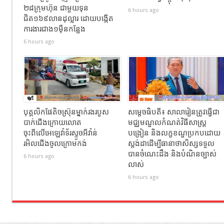
២៨ក្រុមហ៊ុន ជាមួយទុន
6 hours ago
ជិត១៦៩លានដុល្លារ ដោយបង្កើត
ការងារជាង១ម៉ឺនកន្លែង
6 hours ago
បុគ្គលិកផែតិចស្រ៊ុនម្នាក់រងរបួស
សម្ដេចធិបតី៖ សាលារៀនត្រូវធ្វើជា
បាក់ជេីងក្រោយលោត
មជ្ឈមណ្ឌលកំណត់វិធីសាស្ត្រ
ចុះពីលេីអេឡេវ៉ាទ័រស្ទូចអីវ៉ាន់
បង្រៀន និងលក្ខខណ្ឌប្រកបដោយ
រអិលជេីងចូលក្រោមកង់
ស្តង់ដាដើម្បីធានាថាសិស្សទទួល
បានចំណេះដឹង និងបំណិនច្បាស់
6 hours ago
លាស់
6 hours ago