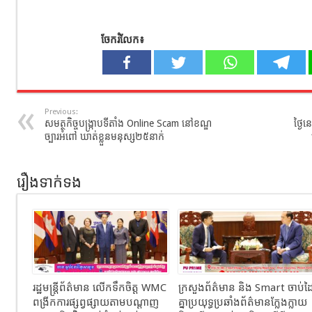
ចែករំលែក៖
Previous:
សមត្ថកិច្ចបង្ក្រាបទីតាំង Online Scam នៅខណ្ឌ
ថ្ងៃ
ច្បារអំពៅ ឃាត់ខ្លួនមនុស្ស២៥នាក់
រឿងទាក់ទង
រដ្ឋមន្ត្រីព័ត៌មាន លើកទឹកចិត្ត WMC
ក្រសួងព័ត៌មាន និង Smart ចាប់ដ
ពង្រីកការផ្សព្វផ្សាយតាមបណ្តាញ
គ្នាប្រយុទ្ធប្រឆាំងព័ត៌មានក្លែងក្លាយ