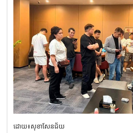
ដោយ៖សុខាសែនជ័យ