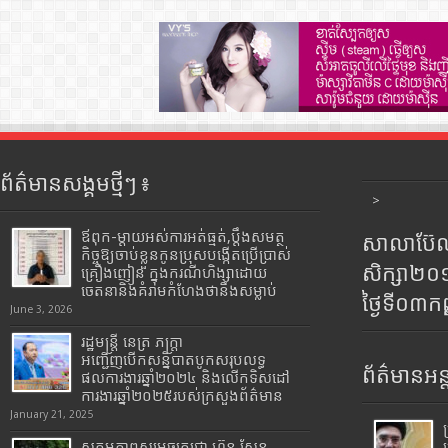
ព័ត៌មានសង្គមថ្មីៗ ៖
>
ឪពុក-ម្ដាយអស់ការអត់ធ្មត់,ប្ដឹងសមត្ថ
សាលាប៊ែលធ
កិច្ចឱ្យចាប់ខ្លួនកូនប្រុសបង្កើតប្រើប្រាស់
សិក្សា២
គ្រឿងញៀន ក្នុងករណីហិង្សាដោយ
ចេតនានិងគំរាមកំហែងថានឹងសម្លាប់
ថ្ងៃទី០៣ក
June 3, 2026
រដ្ឋមន្រ្តី​ នេត្រ​ ភក្ត្រា​
អញ្ជើញបើកសន្និបាតបូកសរុបលទ្ធ
ព័ត៌មានអន្
ផលការងារឆ្នាំ២០២៤ និងលើកទិសដៅ
ការងារឆ្នាំ២០២៥របស់​ក្រសួង​ព័ត៌មាន​
January 21, 2025
សកម្មភាពសម្តេចតេជោ ហ៊ុន សែន