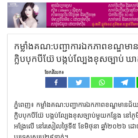
កម្លាំងគណ:បញ្ជាការឯកភាពខណ្ឌមានជ័
ក្លិបបុកបីយ៊ែ បង្កប់ល្បែងខុសច្បាប់ ឃ
ចែករំលែក៖
ភ្នំពេញ៖ កម្លាំងគណ:បញ្ជាការឯកភាពខណ្ឌមានជ័យ 
ក្លិបបុកបីយ៊ែ បង្កប់ល្បែងខុសច្បាប់មួយកន្លែង នៅភូម
អង្រែលើ នៅរសៀលថ្ងៃទី៥ ខែមិថុនា ឆ្នាំ២០២៦ ដោយ
បរទេសសរុប២៩នាក់។