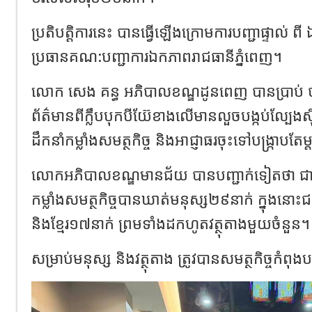
ប្រតិបត្តិការនេះ បានធ្វើឡើងក្រោមការបញ្ជាផ្ទាល់ ព
ប្រធានគណ:បញ្ជាការឯកភាពរាជធានីភ្នំពេញ។
លោក សេង គន្ធ អភិបាលខណ្ឌដូនពេញ បានប្រាប់
ព័ត៌មានពីក្លឹបបុកបីយ៊ែខាងលើមានលួចបង្កប់ល្បែ
ដឹកនាំកម្លាំងសមត្ថកិច្ច និងអាជ្ញាធរចុះទៅបង្ក្រាបតែម
លោកអភិបាលខណ្ឌមានជ័យ បានបញ្ជាក់ទៀតថា ជាលទ
កម្លាំងសមត្ថកិច្ចបានឃាត់មនុស្ស២៩នាក់ ក្នុងនោះជ
និងខ្មែរ១៧នាក់ ព្រមទាំងដកហូតវត្ថុតាងមួយចំនួន។
សម្រាប់មនុស្ស និងវត្ថុតាង ត្រូវបានសមត្ថកិច្ចកំពុងបន្