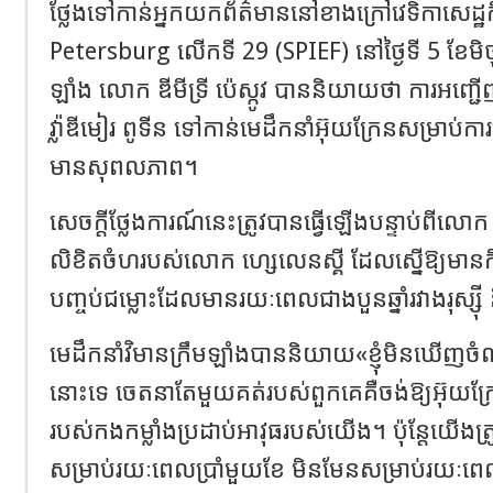
ថ្លែងទៅកាន់អ្នកយកព័ត៌មាននៅខាងក្រៅវេទិកាសេដ្ឋកិច
Petersburg លើកទី 29 (SPIEF) នៅថ្ងៃទី 5 ខែមិថុនា
ឡាំង លោក ឌីមីទ្រី ប៉េស្កូវ បាននិយាយថា ការអញ្ជ
វ្ល៉ាឌីមៀរ ពូទីន ទៅកាន់មេដឹកនាំអ៊ុយក្រែនសម្រាប់កា
មានសុពលភាព។
សេចក្តីថ្លែងការណ៍នេះត្រូវបានធ្វើឡើងបន្ទាប់ពីល
លិខិតចំហរបស់លោក ហ្សេលេនស្គី ដែលស្នើឱ្យមានកិច្ចប
បញ្ចប់ជម្លោះដែលមានរយៈពេលជាងបួនឆ្នាំរវាងរុស្ស៊ី
មេដឹកនាំវិមានក្រឹមឡាំងបាននិយាយ«ខ្ញុំមិនឃើញចំណ
នោះទេ ចេតនាតែមួយគត់របស់ពួកគេគឺចង់ឱ្យអ៊ុយក
របស់កងកម្លាំងប្រដាប់អាវុធរបស់យើង។ ប៉ុន្តែយើងត្រ
សម្រាប់រយៈពេលប្រាំមួយខែ មិនមែនសម្រាប់រយៈពេលប