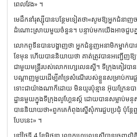
ពេលវែង» ។
មេដឹកនាំរុស្ស៊ីបានបន្ថែមទៀតថា«សូមឱ្យអ្នកជំនាញចាប
ដំណោះស្រាយមួយចំនួន។ បន្ទាប់មកយើងអាចជួបគ្
លោកពូទីនបានបង្ហាញថា អ្នកជំនួញអនាមិកម្នាក់បា
ខែមុន ហើយបាននិយាយថា គាត់ត្រូវបានអញ្ជើញឱ្យទៅ
ជាមួយមន្ត្រីរបស់លោកហ្សេលេនស្គី។ ទីក្រុងគៀវបានប្រ
បណ្តាញមួយដើម្បីគាំទ្រសំណើរបស់ខ្លួនសម្រាប់កា
ទោះជាយ៉ាងណាក៏ដោយ មិនយូរប៉ុន្មាន អ៊ុយក្រែនបា
ដ្ឋានមួយក្នុងទីក្រុងលូហ្គែនស្ក៍ ដោយបានសម្លាប់ម
បាននិយាយថា«ពួកគេកំពុងស្នើសុំការជួបប្រជុំ ប៉ុន្តែ
បែបនេះ» ។
នៅថ្ងៃទី 4 ខែមិថុនា លោកហ្សេលេនស្គីបានចេញល