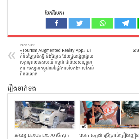
ចែករំលែក៖
Previous:
«Tourism Augmented Reality App» ជា
សហរ
គំនិតច្នៃប្រឌិតថ្មី និងវៃឆ្លាត ដែលជួយផ្សព្វផ្សាយ
សក្តានុពលទេសចរណ៍កម្ពុជា ជាពិសេសយុទ្ធនា
ការ «ទស្សនាកម្ពុជានៅរដូវកាលបៃតង» ទៅកាន់
ពិភពលោក
រឿងទាក់ទង
រថយន្ដ LEXUS LX570 បេីកបុក
លោក សក្កដា ប្រើប្រាស់គ្រឿងញៀន