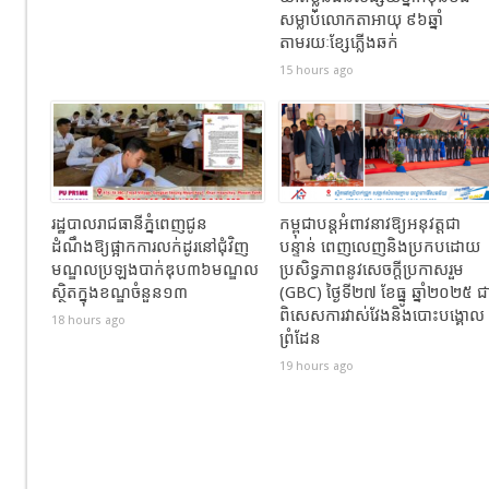
សម្លាប់លោកតាអាយុ ៩៦ឆ្នាំ
តាមរយៈខ្សែភ្លើងឆក់
15 hours ago
រដ្ឋបាលរាជធានីភ្នំពេញជូន
កម្ពុជាបន្តអំពាវនាវឱ្យអនុវត្តជា
ដំណឹងឱ្យផ្អាកការលក់ដូរនៅជុំវិញ
បន្ទាន់ ពេញលេញនិងប្រកបដោយ
មណ្ឌលប្រឡងបាក់ឌុប៣៦មណ្ឌល
ប្រសិទ្ធភាពនូវសេចក្តីប្រកាសរួម
ស្ថិតក្នុងខណ្ឌចំនួន១៣
(GBC) ថ្ងៃទី២៧ ខែធ្នូ ឆ្នាំ២០២៥ ជ
ពិសេសការវាស់វែងនិងបោះបង្គោល
18 hours ago
ព្រំដែន
19 hours ago