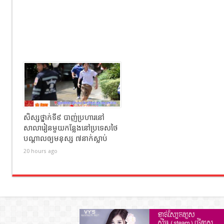
សិស្សថ្នាក់ទី៩ បាញ់ប្រហារនៅ
សាលារៀនមួយកន្លែងនៅប្រទេសថៃ
បណ្តាលឲ្យមនុស្ស ៧នាក់ស្លាប់
20 hours ago