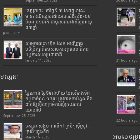
September 25, 2022
20 hours ago
ខេត្តក្រចេះ នៅថ្ងៃទី ៣ ខែកក្កដានេះ
មានករណីស្លាប់ដោយសារជំងឺកូវីដ-១៩
ចំនួន ០១នាក់ ជាបុរសជនជាតិខ្មែរអាយុ
៨៣ឆ្នាំ
July 3, 2021
សម្តេចតេជោ ហ៊ុន សែន អញ្ជើញជួ
បទីប្រឹក្សាពិសេសរបស់អគ្គលេខាធិការ
អង្គការសហប្រជាជាតិ
January 11, 2020
21 hours ago
ទស្សនៈ
ថ្ងៃនេះជា ថ្ងៃទី៥៨ហើយ ដែលវីរកងទ័ព
កម្ពុជាចំនួន ១៨រូប ត្រូវបានចាប់ខ្លួន និង
ដាក់ឱ្យស្ថិតក្រោមការឃុំគ្រងរបស់
យោធាថៃ
September 25, 2025
22 hours ago
ទស្សនៈសង្គម ៖ រំលឹក! ក្របីៗស៊ីស្រូវ ,
ក្រពើៗក្នុងទឹក
អចលនទ្រព
March 16, 2025