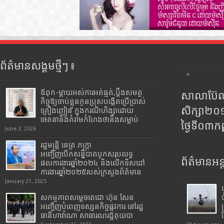
ព័ត៌មានសង្គមថ្មីៗ ៖
>
ឪពុក-ម្ដាយអស់ការអត់ធ្មត់,ប្ដឹងសមត្ថ
សាលាប៊ែលធ
កិច្ចឱ្យចាប់ខ្លួនកូនប្រុសបង្កើតប្រើប្រាស់
សិក្សា២
គ្រឿងញៀន ក្នុងករណីហិង្សាដោយ
ចេតនានិងគំរាមកំហែងថានឹងសម្លាប់
ថ្ងៃទី០៣ក
June 3, 2026
រដ្ឋមន្រ្តី​ នេត្រ​ ភក្ត្រា​
អញ្ជើញបើកសន្និបាតបូកសរុបលទ្ធ
ព័ត៌មានអន្
ផលការងារឆ្នាំ២០២៤ និងលើកទិសដៅ
ការងារឆ្នាំ២០២៥របស់​ក្រសួង​ព័ត៌មាន​
January 21, 2025
សកម្មភាពសម្តេចតេជោ ហ៊ុន សែន
អញ្ជើញបំពេញទស្សនកិច្ចផ្លូវការ នៅរដ្ឋ
ធានីហាវ៉ាណា សាធារណរដ្ឋគុយបា