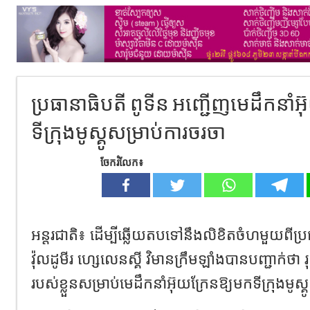
ប្រធានាធិបតី ពូទីន អញ្ជើញមេដឹកនាំអ
ទីក្រុងមូស្គូសម្រាប់ការចរចា
ចែករំលែក៖
អន្តរជាតិ៖ ដើម្បីឆ្លើយតបទៅនឹងលិខិតចំហមួយពីប្រ
វ៉ុលដូមីរ ហ្សេលេនស្គី វិមានក្រឹមឡាំងបានបញ្ជាក់ថា រ
របស់ខ្លួនសម្រាប់មេដឹកនាំអ៊ុយក្រែនឱ្យមកទីក្រុងមូស្