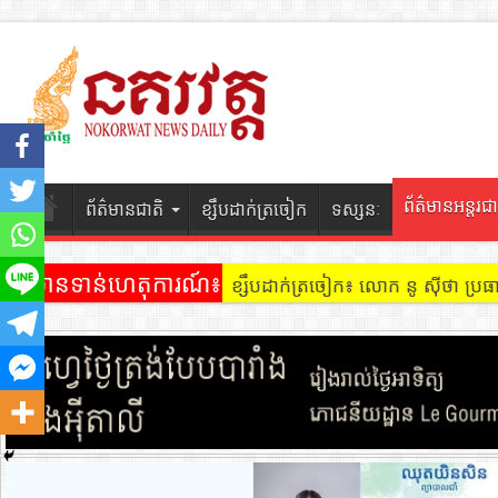
ព័ត៌មានអន្តរជា
ព័ត៌មានជាតិ
ខ្សឹបដាក់ត្រចៀក
ទស្សនៈ
ព័ត៌មានទាន់ហេតុការណ៍៖
ខ្សឹបដាក់ត្រចៀក ៖ អគារ Sky 31 នៅ