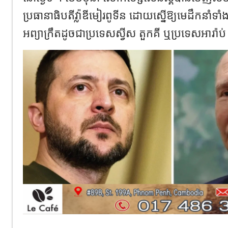
ប្រធានាធិបតីវ្ល៉ាឌីមៀរពូទីន ដោយស្នើឱ្យមេដឹកនាំទាំង
អព្យាក្រឹតដូចជាប្រទេសស្វីស តួកគី ឬប្រទេសអារ៉ាប់