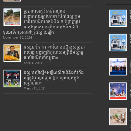
ប្រជាពលរដ្ឋ រិះគន់អាជ្ញាធរ
សង្កាត់គយត្របែកថា បើកដៃឲ្យក្រុម
អាជីវកម្មដឹកអាចម៍ដីលក់ បំផ្លាញផ្លូវ
បេតុងស្រុតខូចរបើកបេតុងនិងដាច់
ទុយោទឹកស្អាតនៅក្រុងស្វាយរៀង
November 30, 2024
ទស្សនៈវិភាគ៖ «ឥរិយាបថថ្មីរបស់ប្រជា
ពលរដ្ឋ បង្ហាញពីគុណសម្បត្តិដ៏អស្ចារ្យ
របស់មេដឹកនាំកម្ពុជា»
April 1, 2021
ទស្សនល្ងីល្ងើ÷៤រឿងសើចយំនិងកំហឹង
ល្បីក្នុងបណ្តាញសង្គមហ្វេសប៊ុកក្នុង
សប្តាហ៍នេះ
March 16, 2021