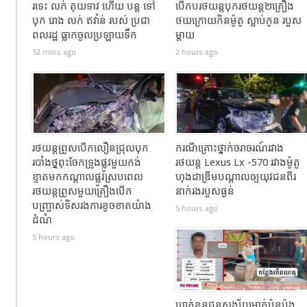
រទេះ លក់ គុយទាវ ហេីយ បន្ត ទៅ
បើកបរថយន្តបុករថយន្ត២គ្រឿង
បុក រោង លក់ ឥវ៉ាន់ របស់ ប្រជា
ថយក្រោយកិនម៉ូតូ ស្លាប់កូន របួស
ពលរដ្ឋ ធ្លាកចូលប្រឡាយទឹក
ម្ដាយ
52 mins ago
2 hours ago
រថយន្តព្រូសបើកលឿនជ្រុលបុក
ករណីគ្រោះថ្នាក់ចរាចរណ៍រវាង
របាំងថ្នពុះចែកទ្រូងផ្លូវមួយកង់
រថយន្ត Lexus Lx -570 រវាងម៉ូតូ
ខ្ទាតមកកណ្តាលផ្លូវស្របពេល
ហុងដាឌ្រីមបណ្ដាលឲ្យយុវជនពីរ
រថយន្តព្រូសមួយគ្រឿងបើក
នាក់រងរបួសធ្ងន់
បញ្ច្រាស់ទិសរងការខូចខាតយ៉ាង
5 hours ago
ដំណំ
5 hours ago
ឃាត់ខ្លួនជនសង្ស័យម្នាក់ប៉ុនប៉ង