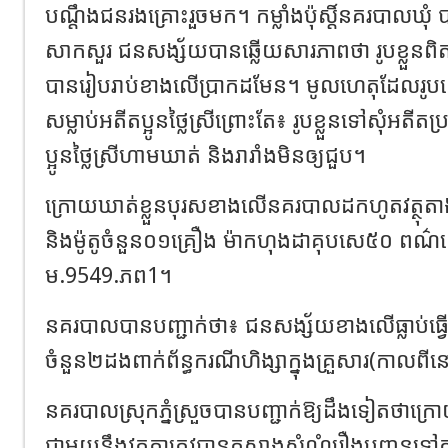
បណ្តឹងជនរងគ្រោះរួចមក។ កម្លាំងប៉ុស្តិ៍នគរបាល
សាកសួរ ជនសង្ស័យបានឆ្លើយសារភាពថា រូបខ្លួនពិ
បានរៀបរាប់ខាងលើប្រាកដមែន។ មូលហេតុដែលរូបគេប
សម្លាប់អតីតប្អូនថ្លៃស្រីព្រោះតែ៖ រូបខ្លួនទៅសុំអតីតប្រពន្
ប្អូនថ្លៃស្រីហាមឃាត់ និងរារាំងមិនឲ្យជួប។
ក្រោយឃាត់ខ្លួនបុរសខាងលើនគរបាលដកហូតវត្ថុតាង
និងម៉ូតូចំនួន០១គ្រឿង ម៉ាកហុងដាគុបសេ៥០ ពណ៌ខ
ម.9549.ភព1។
នគរបាលបានបញ្ជាក់ថា៖ ជនសង្ស័យខាងលើធ្លាប់ធ្វើកិច្
ចំនួន២ដងពាក់ព័ន្ធករណីហិង្សាក្នុងគ្រួសារ(កាលពីនៅយ
នគរបាលស្រុកភ្នំស្រួចបានបញ្ជាក់ឱ្យដឹងទៀតថាក្រ
ជាមួយនឹងវត្ថុតាត្រូវបានកសាងសំណុំរឿងបញ្ជូនទៅ