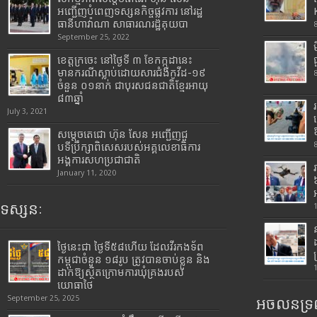
អញ្ជើញបំពេញទស្សនកិច្ចផ្លូវការ នៅរដ្ឋ
ធានីហាវ៉ាណា សាធារណរដ្ឋគុយបា
September 25, 2022
ខេត្តក្រចេះ នៅថ្ងៃទី ៣ ខែកក្កដានេះ
មានករណីស្លាប់ដោយសារជំងឺកូវីដ-១៩
ចំនួន ០១នាក់ ជាបុរសជនជាតិខ្មែរអាយុ
៨៣ឆ្នាំ
July 3, 2021
សម្តេចតេជោ ហ៊ុន សែន អញ្ជើញជួ
បទីប្រឹក្សាពិសេសរបស់អគ្គលេខាធិការ
អង្គការសហប្រជាជាតិ
January 11, 2020
ទស្សនៈ
ថ្ងៃនេះជា ថ្ងៃទី៥៨ហើយ ដែលវីរកងទ័ព
កម្ពុជាចំនួន ១៨រូប ត្រូវបានចាប់ខ្លួន និង
ដាក់ឱ្យស្ថិតក្រោមការឃុំគ្រងរបស់
យោធាថៃ
September 25, 2025
អចលនទ្រព