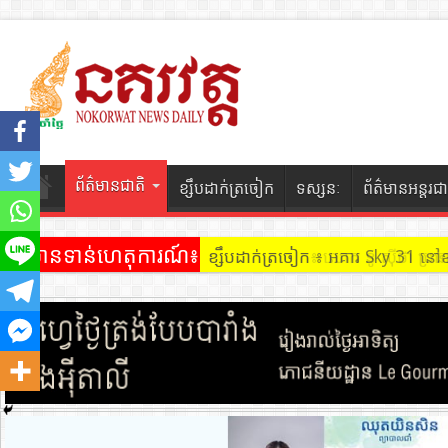
ព័ត៌មានជាតិ
ខ្សឹបដាក់ត្រចៀក
ទស្សនៈ
ព័ត៌មានអន្តរជា
ព័ត៌មានទាន់ហេតុការណ៍៖
ខ្សឹបដាក់ត្រចៀក ៖ អគារ Sky 31 នៅ