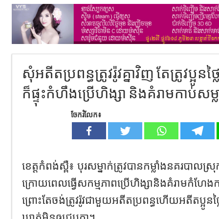
សុំអតីតប្រពន្ធត្រូវរ៉ូវគ្នាវិញ តែត្រូវប្អូ
ក៏ផ្ទុះកំហឹងប្រើហិង្សា និងគំរាមកាប់សម
ចែករំលែក៖
ខេត្តកំពង់ស្ពឺ៖ បុរសម្នាក់ត្រូវបានកម្លាំងនគរបាលស្រុកភ
ក្រោយពេលធ្វើសកម្មភាពប្រើហិង្សានិងគំរាមកំហែងកាប់ស
ព្រោះតែចង់ត្រូវរ៉ូវជាមួយអតីតប្រពន្ធហើយអតីតប្អូនថ
ឃាត់មិនឲ្យជួបគ្នា។