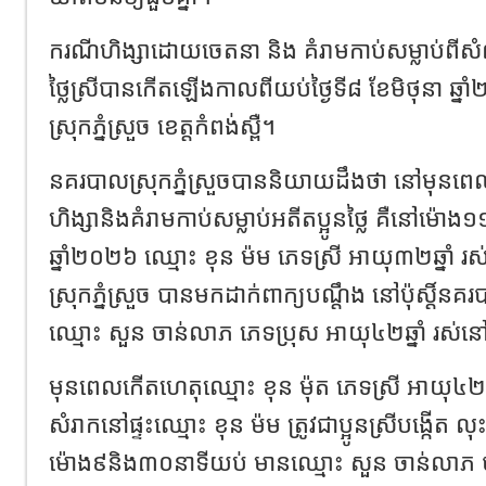
ករណីហិង្សាដោយចេតនា និង គំរាមកាប់សម្លាប់ពីសំ
ថ្លៃស្រីបានកើតឡើងកាលពីយប់ថ្ងៃទី៨ ខែមិថុនា ឆ្នាំ
ស្រុកភ្នំស្រួច ខេត្តកំពង់ស្ពឺ។
នគរបាលស្រុកភ្នំស្រួចបាននិយាយដឹងថា នៅមុនពេលឃាត
ហិង្សានិងគំរាមកាប់សម្លាប់អតីតប្អូនថ្លៃ គឺនៅម៉ោង១
ឆ្នាំ២០២៦ ឈ្មោះ ខុន ម៉ម ភេទស្រី អាយុ៣២ឆ្នាំ រស់ន
ស្រុកភ្នំស្រួច បានមកដាក់ពាក្យបណ្តឹង នៅប៉ុស្តិ៍ន
ឈ្មោះ សួន ចាន់លាភ ភេទប្រុស អាយុ៤២ឆ្នាំ រស់នៅ
មុនពេលកើតហេតុឈ្មោះ ខុន ម៉ុត ភេទស្រី អាយុ៤២ឆ្
សំរាកនៅផ្ទះឈ្មោះ ខុន ម៉ម ត្រូវជាប្អូនស្រីបង្កើត 
ម៉ោង៩និង៣០នាទីយប់ មានឈ្មោះ សួន ចាន់លាភ 