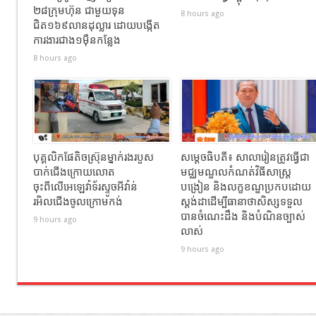
២៨ក្រុមហ៊ុន ជាមួយទុន
8 hours ago
ជិត១៦៩លានដុល្លារ ដោយបង្កើត
ការងារជាង១ម៉ឺនកន្លែង
8 hours ago
បុគ្គលិកផែតិចស្រ៊ុនម្នាក់រងរបួស
សម្ដេចធិបតី៖ សាលារៀនត្រូវធ្វើជា
បាក់ជេីងក្រោយលោត
មជ្ឈមណ្ឌលកំណត់វិធីសាស្ត្រ
ចុះពីលេីអេឡេវ៉ាទ័រស្ទូចអីវ៉ាន់
បង្រៀន និងលក្ខខណ្ឌប្រកបដោយ
រអិលជេីងចូលក្រោមកង់
ស្តង់ដាដើម្បីធានាថាសិស្សទទួល
បានចំណេះដឹង និងបំណិនច្បាស់
9 hours ago
លាស់
9 hours ago