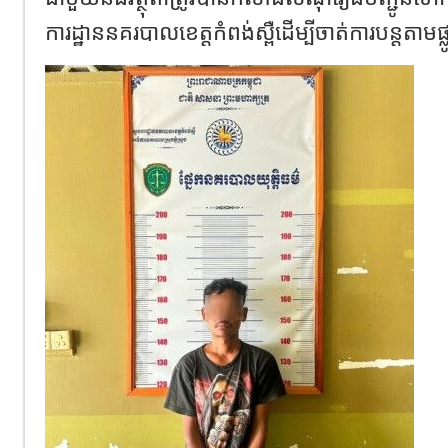
ការដ្ឋាននគរបាលខេត្តកំពង់ស្ពឺដើម្បីចាត់ការបន្តតាមផ្ល