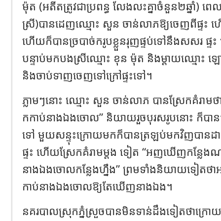
ម៉ុត (អតីតត្រូវជាប្រពន្ធ លែងលះគ្នាចំនួន២ឆ្នាំ) ពេលន
ស្រី)បានដេញឈ្មោះ សួន ចាន់លាភឱ្យចេញពីផ្ទះ
ហើយក៏បានច្របាច់ករូបខ្លួនរុញផ្ទប់ទៅនឹងសសរ ផ្ទ
បន្ទាប់មកបងស្រីឈ្មោះ ខុន ម៉ុត និងម្តាយឈ្មោ
និងចាប់ទាញចេញទៅក្រៅផ្ទះទៅ។
ភ្លាមៗនោះ ឈ្មោះ សួន ចាន់លាភ បានស្រែកគំរា
កកាប់នាងឯងចោល” និយាយរួចបុរសរូបនោះ ក៏បានជិះ
ទៅ មួយសន្ទុះក្រោយមកក៏បានត្រឡប់មកវិញបានដា
ផ្ទះ ហើយស្រែកគំរាមម្ដង ទៀត “អញឃើញកន្លែងណ
នាងឯងចោលកន្លែងហ្នឹង” ព្រមទាំងនិយាយទៀតថា
កាប់នាងឯងចោលឱ្យតែឃើញនាងឯង។
នគរបាលស្រុកភ្នំស្រួចបានមិនទាន់ដឹងទៀតថាក្រោ