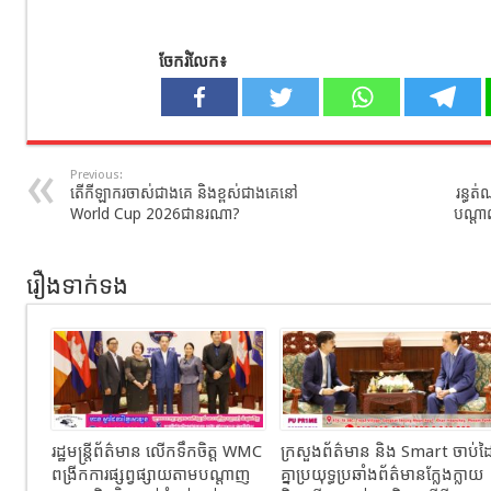
ចែករំលែក៖
Previous:
តើកីឡាករចាស់ជាងគេ និងខ្ពស់ជាងគេនៅ
រន្ធត
World Cup 2026ជានរណា?
បណ្ដាល
រឿងទាក់ទង
រដ្ឋមន្ត្រីព័ត៌មាន លើកទឹកចិត្ត WMC
ក្រសួងព័ត៌មាន និង Smart ចាប់ដ
ពង្រីកការផ្សព្វផ្សាយតាមបណ្តាញ
គ្នាប្រយុទ្ធប្រឆាំងព័ត៌មានក្លែងក្លាយ