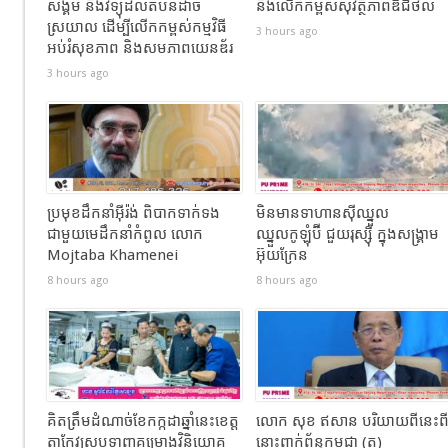
សង្គម និងវិទ្យុដល់តំបន់ដាច់
និងលើកកម្ពស់សុវត្ថិភាពឌីជីថល
ស្រយាល ដើម្បីលើកកម្ពស់កម្មវិធី
3 hours ago
អប់រំសុខភាព និងសមភាពយេនឌ័រ
3 hours ago
ប្រមុខដឹកនាំអ៊ីរ៉ង់ ពិបាកទាក់ទង
មិនមានទាហានស៊ីឈ្នួល
ជាមួយមេដឹកនាំកំពូល លោក
ឈ្នួលកូឡុំប៊ី ជួយរុស្ស៊ី ក្នុងសង្រ្គាម
Mojtaba Khamenei
អ៊ុយក្រែន
8 hours ago
8 hours ago
គិតត្រឹមដំណាច់ខែកក្កដាឆ្នាំនេះខេត្ត
លោក សុខ ឥសាន បរិយាយពីនេះព
តាកែវស្រូបទាញគម្រោងវិនិយោគ
នោះពាក់ព័ន្ធកម្ពុជា (ត)