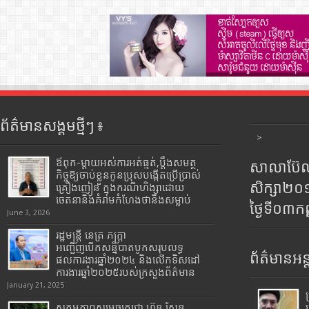
ព័ត៌មានសង្គមថ្មីៗ ៖
>
ឪពុក-ម្ដាយអស់ការអត់ធ្មត់,ប្ដឹងសមត្ថ
សាលាប៊ែលធ
កិច្ចឱ្យចាប់ខ្លួនកូនប្រុសបង្កើតប្រើប្រាស់
សិក្សា២
គ្រឿងញៀន ក្នុងករណីហិង្សាដោយ
ចេតនានិងគំរាមកំហែងថានឹងសម្លាប់
ថ្ងៃទី០៣ក
June 3, 2026
រដ្ឋមន្រ្តី​ នេត្រ​ ភក្ត្រា​
អញ្ជើញបើកសន្និបាតបូកសរុបលទ្ធ
ព័ត៌មានអន្
ផលការងារឆ្នាំ២០២៤ និងលើកទិសដៅ
ការងារឆ្នាំ២០២៥របស់​ក្រសួង​ព័ត៌មាន​
January 21, 2025
សកម្មភាពសម្តេចតេជោ ហ៊ុន សែន