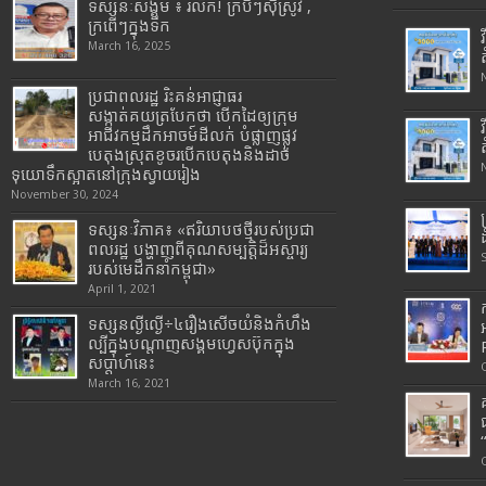
ទស្សនៈសង្គម ៖ រំលឹក! ក្របីៗស៊ីស្រូវ ,
ក្រពើៗក្នុងទឹក
March 16, 2025
ប្រជាពលរដ្ឋ រិះគន់អាជ្ញាធរ
សង្កាត់គយត្របែកថា បើកដៃឲ្យក្រុម
អាជីវកម្មដឹកអាចម៍ដីលក់ បំផ្លាញផ្លូវ
បេតុងស្រុតខូចរបើកបេតុងនិងដាច់
ទុយោទឹកស្អាតនៅក្រុងស្វាយរៀង
November 30, 2024
ទស្សនៈវិភាគ៖ «ឥរិយាបថថ្មីរបស់ប្រជា
ពលរដ្ឋ បង្ហាញពីគុណសម្បត្តិដ៏អស្ចារ្យ
របស់មេដឹកនាំកម្ពុជា»
April 1, 2021
ទស្សនល្ងីល្ងើ÷៤រឿងសើចយំនិងកំហឹង
ល្បីក្នុងបណ្តាញសង្គមហ្វេសប៊ុកក្នុង
សប្តាហ៍នេះ
March 16, 2021