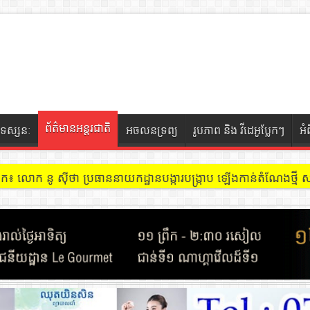
ព័ត៌មានអន្តរជាតិ
ទស្សនៈ
អចលនទ្រព្យ
រូបភាព និង វីដេអូប្លែកៗ
អំ
ចៀក ៖ អគារ Sky 31 នៅខណ្ឌទួលគោក មានអ្នកជួលបន្ទប់បើកល្បែងសុីសង