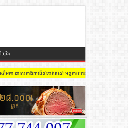
ពីយើង
 នៅជាន់ទី៩ បន្ទប់ ៩០២ !