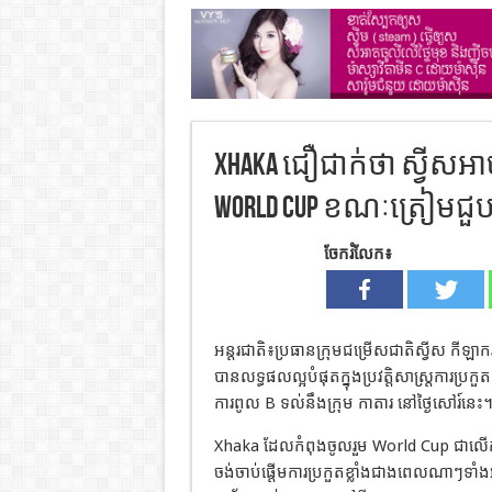
Xhaka ជឿជាក់ថា ស្វីសអាចធ្
World Cup ខណៈត្រៀមជួ
ចែករំលែក៖
អន្តរជាតិ៖ប្រធានក្រុមជម្រើសជាតិស្វីស កីឡា
បានលទ្ធផលល្អបំផុតក្នុងប្រវត្តិសាស្ត្រការ
ការពូល B ទល់នឹងក្រុម កាតារ នៅថ្ងៃសៅរ៍នេះ
Xhaka ដែលកំពុងចូលរួម World Cup ជាលើកទី 
ចង់ចាប់ផ្តើមការប្រកួតខ្លាំងជាងពេលណាៗទ