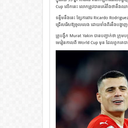
Cup លើកនេះ លោកត្រូវបានគេរំពឹងថានឹងឈាន
ទន្ទឹមនឹងនេះ ខ្សែការពារ Ricardo Rodriguez 
ជ្រើសរើសឱ្យចូលលេង ដោយទាំងពីរនឹងបង្ហាញខ្ល
គ្រូបង្វឹក Murat Yakin បានបញ្ជាក់ថា ក្រុមបច្
មេរៀនកាលពី World Cup មុន ដែលពួកគេបានចាញ