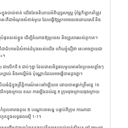
។
្នុងបាល់ទាត់ យើងតែងនិយាយអំពីយុទ្ធសាស្ត្រ ប៉ុន្តែកីឡាករក៏ត្រូវ
ះគឺជាចំណុចសំខាន់មួយ ដែលធ្វើឱ្យអ្នកអាចលេងដោយសេរី និង
្អបំផុតរបស់ខ្លួន ដើម្បីតំណាងឱ្យប្រទេស និងគ្រួសាររបស់ពួកគេ។
កគឺជាជំហានដ៏សំខាន់ដំបូងរបស់យើង ហើយខ្ញុំជឿថា នេះអាចក្លាយជា
ស»។
up ជាលើកទី 6 ជាប់ៗគ្នា ដែលជាសមិទ្ធផលមួយមានតែប្រទេសខ្លាំងៗ
យហ្គាល់ និងអាល្លឺម៉ង់ ប៉ុណ្ណោះដែលអាចធ្វើបានដូចគ្នា។
ុំក្នុងព្រឹត្តិការណ៍នេះនៅឡើយទេ ដោយបានធ្លាក់ត្រឹមវគ្គ 16
 6 លើកចុងក្រោយ ខណៈការឡើងដល់វគ្គ 8 ក្រុមចុងក្រោយចុងក្រោយ
ំពូលតារាងពូល B បណ្ដោះអាសន្ន បន្ទាប់ពីក្រុម កាណាដា
រកួតក្នុងលទ្ធផលស្មើ 1-1។
ខ្លួនច្រើនជាងគេបំផុតក្នុងប្រវត្តិសាស្ត្របាល់ទាត់ស្វីស។ នៅ World