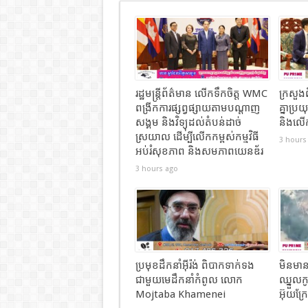
រដ្ឋមន្ត្រីព័ត៌មាន លើកទឹកចិត្ត WMC
ក្រសួង
ពង្រីកការផ្សព្វផ្សាយតាមបណ្តាញ
គ្នាប្រយ
សង្គម និងវិទ្យុដល់តំបន់ដាច់
និងលើក
ស្រយាល ដើម្បីលើកកម្ពស់កម្មវិធី
3 hours
អប់រំសុខភាព និងសមភាពយេនឌ័រ
3 hours ago
ប្រមុខដឹកនាំអ៊ីរ៉ង់ ពិបាកទាក់ទង
មិនមាន
ជាមួយមេដឹកនាំកំពូល លោក
ឈ្នួលកូឡ
Mojtaba Khamenei
អ៊ុយក្រ