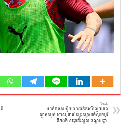
Next:
ីពី
ឃាត់ជនសង្ស័យ០១នាក់ករណីលួចមាន
ស្ថានទម្ងន់ ទោស,គាស់ទម្លុះទម្លាយចំណុចបុរី
ពិភពថ្មី សង្កាត់រលួស ខណ្ឌដង្កោ