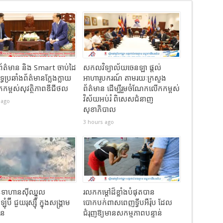
ព័ត៌មាន និង Smart ចាប់ដៃ
សកលវិទ្យាល័យចេនឡា ផ្តល់
ុទ្ធប្រឆាំងព័ត៌មានក្លែងក្លាយ
អាហារូបករណ៍ តាមរយៈក្រសួង
កម្ពស់សុវត្ថិភាពឌីជីថល
ព័ត៌មាន ដើម្បីរួមចំណែកលើកកម្ពស់
វិស័យអប់រំ ពិសេសជំនាញ
 ago
សុខាភិបាល
3 hours ago
ទាហានស៊ីឈ្នួល
រលកកម្ដៅដ៏ខ្លាំងបំផុតបាន
ុំប៊ី ជួយរុស្ស៊ី ក្នុងសង្រ្គាម
បោកបក់ពាសពេញទ្វីបអឺរ៉ុប ដែល
ែន
ជំរុញឱ្យមានសកម្មភាពបន្ទាន់