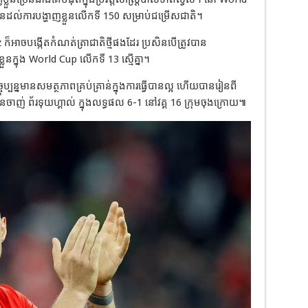
ដល់ការបង្ហាញខ្លួនលើកទី 150 សម្រាប់ជម្រើសជាតិ។
ក៏អាចបង្កើតកំណត់ត្រាជាតិថ្មីផងដែរ ប្រសិនបើត្រូវបាន
ួនក្នុង World Cup លើកទី 13 ស្មើគ្នា។
ចុប្បន្នមានសមត្ថភាពគ្រប់គ្រាន់ក្នុងការធ្វើបានល្អ ហើយបានរៀនពី
់ ព័រទុយហ្គាល់ ក្នុងលទ្ធផល 6-1 នៅវគ្គ 16 ក្រុមចុងក្រោយ៕