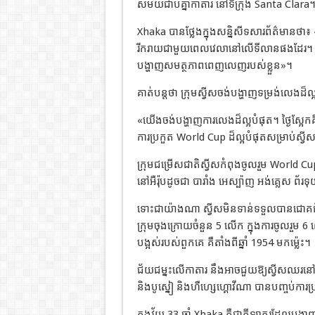
សម័យជាប់គ្នាកាតារ នៅទីក្រុង Santa Clara
Xhaka បានថ្លែងក្នុងសន្និសីទសារព័ត៌មានថា៖ «ក
រីករាយជាមួយពេលវេលានៅលើទីលានផងដែរ។ នេ
បង្ហាញសមត្ថភាពពេញលេញរបស់ខ្លួន»។
គាត់បន្តថា ក្រុមស្វីសចង់បង្ហាញទម្រង់លេងដ៏ល
«យើងចង់បង្ហាញការលេងដ៏ល្អបំផុត។ ថ្ងៃស្អែ
ការប្រកួត World Cup ដ៏ល្អបំផុតសម្រាប់ស្វី
ក្រុមជម្រើសជាតិស្វីសកំពុងចូលរួម World C
នៅអឺរ៉ុបដូចជា បារាំង អេស្ប៉ាញ អង់គ្លេស ព័រទុ
ទោះជាយ៉ាងណា ស្វីសមិនទាន់ទទួលបានជោគជ័យធំដ
ក្រុមចុងក្រោយចំនួន 5 លើក ក្នុងការចូលរួម
បង្អស់របស់ពួកគេ គឺតាំងពីឆ្នាំ 1954 មកម្ល៉េះ។
ជ័យជម្នះលើកាតារ នឹងអាចជួយឱ្យស្វីសឈរនៅក
និងបូស្នៀ និងហឺហ្សេហ្គោវីណា បានបញ្ចប់ការប្
ក្នុងវ័យ 33 ឆ្នាំ Xhaka គឺជាកីឡាករដែលបង្ហាញ