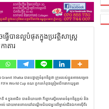
វើបានល្អបំផុតក្នុងប្រវត្តិសាស្ត្រ
បកាតារ
ករ Granit Xhaka បានបង្ហាញទំនុកចិត្តថា ក្រុមរបស់ខ្លួនអាចសម្រេច
ប្រកួត FIFA World Cup ខណៈពួកគេកំពុងត្រៀមបើកឆាកយុទ្ធនា
។
4 ក្នុងអាជីព បាននិយាយថា កីឡាករស្វីសមានទំនុកចិត្តខ្ពស់ និង
ាំងអស់ ដោយមានគោលដៅដណ្តើមជ័យជម្នះលើម្ចាស់ជើងឯកអាស៊ីពីរ