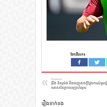
ចែករំលែក៖
Previous:
អ៊ីរ៉ង់ និងអូម៉ង់ នឹងចេញសេចក្តីថ្លែងការណ៍រួមស្ត
អនាគតនៃច្រកសមុទ្រហ័រមូស
រឿងទាក់ទង