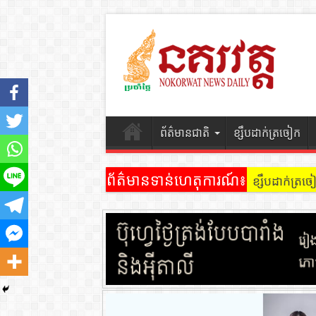
ព័ត៌មានជាតិ
ខ្សឹបដាក់ត្រចៀក
ព័ត៌មានទាន់ហេតុការណ៍៖
ខ្សឹបដាក់ត្រ