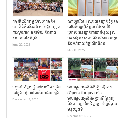
កម្មវិធីលើកកម្ពស់សហគមន៍៖
ណាហ្គាវើលដ៍ ឈ្នះពានរង្វាន់ចំនួន
មូលនិធិកំពង់ដេវ៉ា ចាប់ផ្តើមយុទ្ធនា
នៅឯកិច្ចប្រជុំកំពូល និងកម្មវិធី
ការសុខភាព អនាម័យ និងភាព
ប្រគល់ពានរង្វាន់ការងារទំនួលខុស
សម្អាតនៅភូមិអុង
ត្រូវសង្គមសកល និងបរិស្ថាន សង្គ
និងអភិបាលកិច្ចលើកទី១៨
June 22, 2026
May 12, 2026
វប្បធម៌កន្លែងធ្វើការដែលរីកចម្រើន
មហោស្រពអូប៉េរ៉ាដើម្បីសន្តិភាព
នៅក្នុងទីផ្សារដែលកំពុងងើបឡើង
(Opera for peace) ៖
មហោស្រពអូប៉េរ៉ាអន្តរជាតិភ្នំពេញ
December 18, 2025
និងណាហ្កាវើលដ៍ រួមគ្នាដើម្បីជំនួយ
មនុស្សធម៌
December 11, 2025