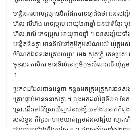
មន្ត្រីនគរបាលស្រុកលើកដែកបានឲ្យដឹងថា ជនសង្
ហ៊ល លីហ៊ង ភេទប្រុស អាយុ២៣ឆ្នាំ ជនជាតិខ្មែរ ម
ហ៊ល ភស័ ភេទប្រុស អាយុ៣០ឆ្នាំ ។ ជនសង្ស័យទាំង២
បង្កើតនឹងគ្នា មានទីលំនៅភូមិក្អមសំណរលើ ឃុំក្អ
ចំណែកឯជនរងគ្រោះឈ្មោះ អេង សុភក្រ្ត័ ភេទប្រុស អា
មុខរបរ កសិករ មានទីលំនៅភូមិក្អមសំណរលើ ឃុំក្
។
ប្រភពដដែលបានបន្តថា កន្លងមកក្រុមគ្រួសារជនសង្
គ្រោះ​ធ្លាប់មានទំនាស់គ្នា ។ លុះមកដល់ថ្ងៃទី២១ ខែ
គ្រោះដើរទៅដីស្រែ​ឃើញជនសង្ស័យទាំង២នាក់កំពុងបើ
របស់ខ្លួន ក៏ស្រែកហាមឃាត់​ក្រុមជនសង្ស័យ រហូតក
ជាមួយគ្នាយ៉ាងតឹងសសៃ.ក ។ ជនសង្ស័យ​ទាំង២នាក់ប