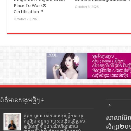
Place To Work®
October 3, 2025
Certification™
October 28, 2025
ព័ត៌មានសង្គមថ្មីៗ ៖
>
ឪពុក-ម្ដាយអស់ការអត់ធ្មត់,ប្ដឹងសមត្ថ
សាលាប៊ែលធ
កិច្ចឱ្យចាប់ខ្លួនកូនប្រុសបង្កើតប្រើប្រាស់
សិក្សា២
គ្រឿងញៀន ក្នុងករណីហិង្សាដោយ