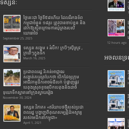
ទស្សនៈ
ថ្ងៃនេះជា ថ្ងៃទី៥៨ហើយ ដែលវីរកងទ័ព
កម្ពុជាចំនួន ១៨រូប ត្រូវបានចាប់ខ្លួន និង
ដាក់ឱ្យស្ថិតក្រោមការឃុំគ្រងរបស់
យោធាថៃ
September 25, 2025
12 hours ago
ទស្សនៈសង្គម ៖ រំលឹក! ក្របីៗស៊ីស្រូវ ,
ក្រពើៗក្នុងទឹក
អចលនទ្រព
March 16, 2025
ប្រជាពលរដ្ឋ រិះគន់អាជ្ញាធរ
សង្កាត់គយត្របែកថា បើកដៃឲ្យក្រុម
អាជីវកម្មដឹកអាចម៍ដីលក់ បំផ្លាញផ្លូវ
បេតុងស្រុតខូចរបើកបេតុងនិងដាច់
ទុយោទឹកស្អាតនៅក្រុងស្វាយរៀង
November 30, 2024
ទស្សនៈវិភាគ៖ «ឥរិយាបថថ្មីរបស់ប្រជា
ពលរដ្ឋ បង្ហាញពីគុណសម្បត្តិដ៏អស្ចារ្យ
របស់មេដឹកនាំកម្ពុជា»
April 1, 2021