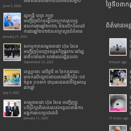
ចេតនានិងគំរាមកំហែងថានឹងសម្លាប់
ថ្ងៃទី០៣ក
June 3, 2026
រដ្ឋមន្រ្តី​ នេត្រ​ ភក្ត្រា​
អញ្ជើញបើកសន្និបាតបូកសរុបលទ្ធ
ព័ត៌មានអន្
ផលការងារឆ្នាំ២០២៤ និងលើកទិសដៅ
ការងារឆ្នាំ២០២៥របស់​ក្រសួង​ព័ត៌មាន​
January 21, 2025
សកម្មភាពសម្តេចតេជោ ហ៊ុន សែន
អញ្ជើញបំពេញទស្សនកិច្ចផ្លូវការ នៅរដ្ឋ
ធានីហាវ៉ាណា សាធារណរដ្ឋគុយបា
September 25, 2022
9 hours ago
ខេត្តក្រចេះ នៅថ្ងៃទី ៣ ខែកក្កដានេះ
មានករណីស្លាប់ដោយសារជំងឺកូវីដ-១៩
ចំនួន ០១នាក់ ជាបុរសជនជាតិខ្មែរអាយុ
៨៣ឆ្នាំ
July 3, 2021
សម្តេចតេជោ ហ៊ុន សែន អញ្ជើញជួ
បទីប្រឹក្សាពិសេសរបស់អគ្គលេខាធិការ
អង្គការសហប្រជាជាតិ
January 11, 2020
11 hours ago