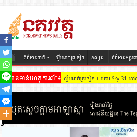
ព័ត៌មានជាតិ
ខ្សឹបដាក់ត្រចៀក
ទស្សនៈ
ព័ត៌មានអន្តរជ
ព័ត៌មានទាន់ហេតុការណ៍៖
ខ្សឹបដាក់ត្រចៀក ៖ អគារ Sky 31 នៅ
ខ្សឹបដាក់ត្រចៀក ៖ ដល់ករ ! ឈ្មួញដ