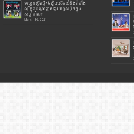
ទស្សនល្ងីល្ងើ÷៤រឿងសើចយំនិងកំហឹង
ល្បីក្នុងបណ្តាញសង្គមហ្វេសប៊ុកក្នុង
សប្តាហ៍នេះ
March 16, 2021