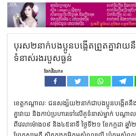
បុរស២នាក់បងប្អូនបង្កើតព្រួតគ្នាវា
ទំនាស់រងរបួសធ្ងន់
ចែករំលែក៖
ខេត្តកណ្តាលៈ ជនសង្ស័យ២នាក់ជាបងប្អូនបង្កើតនឹងគ្
គ្នាវាយ និងកាប់​ប្រហារទៅលើគូទំនាស់ម្នាក់ បណ្តាលឲ
ពីវេលាម៉ោង០៩ និង៤៥​នាទី ថ្ងៃទី២១ ខែកក្កដា ឆ្នា
ព្រែក​សាមគ្គី ស្ថិតក្នុងភូមិក្អមសំណរ​លើ ឃុំក្អមស