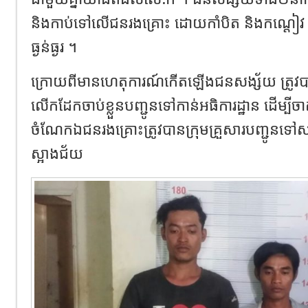
និងកាប់ទៅលើជនរងគ្រោះ ដោយកាំបិត និងកណ្តៀវ
ធ្ងន់ធ្ងរ ។
ក្រោយពីមានហេតុការណ៍កើតឡើងជនសង្ស័យ ត្រូវបាន
លើកដែកចាប់ខ្លួនបញ្ជូនទៅកាន់អធិការដ្ឋាន ដើម្បីចា
ចំណែកឯជនរង​គ្រោះត្រូវបានក្រុមគ្រួសារបញ្ជូនទៅសង្
ស្អាងជ័យ