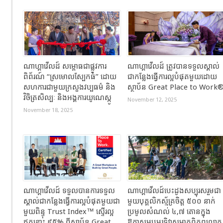
ណាហ្គាវើលដ៍ សម្ពោធជាផ្លូវការ
ណាហ្គាវើលដ៍ ត្រូវបានទទួលស្គាល់
ពិព័រណ៍ “ស្រមោលស្បែកធំ” ដោយ
ជាកន្លែងធ្វើការល្អបំផុតមួយដោយ
សហការជាមួយក្រសួងវប្បធម៌ និង
ស្ថាប័ន Great Place to Work
វិចិត្រសិល្បៈ និងអង្គការយូណេស្កូ
November 12, 2025
November 18, 2025
ណាហ្គាវើលដ៍ ទទួលបានការទទួល
ណាហ្គាវើលដ៍បេះដូងសប្បុរសរួមជា
ស្គាល់ជាកន្លែងធ្វើការល្អបំផុតមួយជា
មួយបុគ្គលិកស្ម័គ្រចិត្ត ៥០០ នាក់
មួយពិន្ទុ Trust Index™ ស្ទើរល្អ
ប្រមូលសំណល់ ៤,៧ តោនក្នុង
ឥតខ្ចោះ ៩៥% ពីស្ថាប័ន Great
ឱកាសអបអរទិវាសម្អាតពិភពលោក