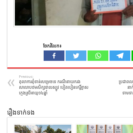
ចែករំលែក៖
Previous:
តុលាការពុំទាន់សម្រេចទេ ករណីនាយករង
ប្រជាពលរ
សាលាបឋមសិក្សាវាលស្បូវ បៀតបៀនកេរ្តិ៍ខ្មាស
នាក
ក្មេងស្រីអាយុ១៤ឆ្នាំ
ទាមទារ​
រឿងទាក់ទង