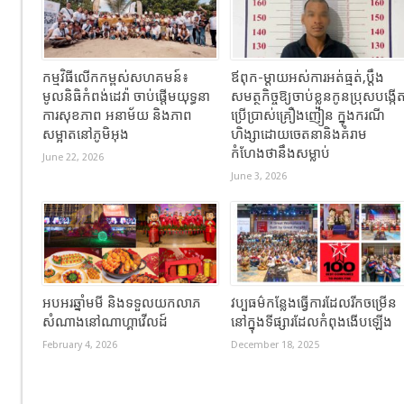
កម្មវិធីលើកកម្ពស់សហគមន៍៖
ឪពុក-ម្ដាយអស់ការអត់ធ្មត់,ប្ដឹង
មូលនិធិកំពង់ដេវ៉ា ចាប់ផ្តើមយុទ្ធនា
សមត្ថកិច្ចឱ្យចាប់ខ្លួនកូនប្រុសបង្កើ
ការសុខភាព អនាម័យ និងភាព
ប្រើប្រាស់គ្រឿងញៀន ក្នុងករណី
សម្អាតនៅភូមិអុង
ហិង្សាដោយចេតនានិងគំរាម
កំហែងថានឹងសម្លាប់
June 22, 2026
June 3, 2026
អបអរឆ្នាំមមី និងទទួលយកលាភ
វប្បធម៌កន្លែងធ្វើការដែលរីកចម្រើន
សំណាងនៅណាហ្គាវើលដ៍
នៅក្នុងទីផ្សារដែលកំពុងងើបឡើង
February 4, 2026
December 18, 2025