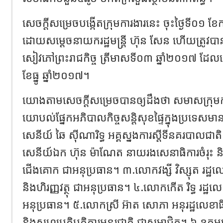
សេចក្តីសម្រេចបង្កើតក្រុមការងារនេះ ចុះថ្ងៃទី០១ ខ
ដោយសម្តេចនាយករដ្ឋមន្ត្រី ហ៊ុន សែន ហើយត្រូវបាន
សៀវភៅព្រះរាជកិច្ច ត្រីមាសទី០៣ ឆ្នាំ២០១៧ ដែ
ខែធ្នូ ឆ្នាំ២០១៧។
យោងតាមសេចក្តីសម្រេចបានឲ្យដឹងថា សមាសក្រុមការង
យោបល់ផ្នែកអភិបាលកិច្ចសន្តិសុខផ្ទៃក្នុងប្រទេសម
សេនីយ៍ ឆៃ ស៊ីណារិទ្ធ អគ្គស្នងការស្តីទីនគរបាលជាត
សេនីយ៍ឯក ហ៊ុន ម៉ាណែត នាយរងសេនាធិការចំរុះ ន
ជើងគោក ជាអនុប្រធាន។ ៣.លោកវង្សី វិស្សុត រដ្ឋលេខ
និងហិរញ្ញវត្ថុ ជាអនុប្រធាន។ ៤.លោកកើត រិទ្ធ រដ្ឋលេ
អនុប្រធាន។ ៥.លោកស្រី អ៊ាត សោភា អនុរដ្ឋលេខា
និងសហប្រតិបត្តិការអន្តរជាតិ ជាសមាជិក។ ៦.ឧត្តមស