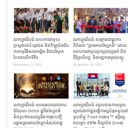
ណាហ្គាវើលដ៍ សហការជាមួយ
ណាហ្គាវើលដ៍ សម្ពោធជាផ្លូវការ
ក្រសួងអប់រំ យុវជន និងកីឡាដំណើរ
ពិព័រណ៍ “ស្រមោលស្បែកធំ” ដោយ
ការកម្មវិធីសាលារៀន និងបរិស្ថាន
សហការជាមួយក្រសួងវប្បធម៌ និង
បៃតងលើកទីពីរ
វិចិត្រសិល្បៈ និងអង្គការយូណេស្កូ
November 25, 2025
November 18, 2025
ណាហ្គាវើលដ៍ អបអរសាទរដល់កេរ
ណាហ្គាវើលដ៍ ទទួលបានការទទួល
ដំណែល ១០០០ ឆ្នាំនៃស្បែកធំ
ស្គាល់ជាកន្លែងធ្វើការល្អបំផុតមួយជ
និងខួប២ទសវត្សរ៍នៃការចុះបញ្ជី
មួយពិន្ទុ Trust Index™ ស្ទើរល្អ
ល្ខោនស្រមោលស្បែកធំរបស់អង្គ
ឥតខ្ចោះ ៩៥% ពីស្ថាប័ន Great