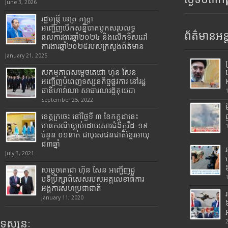
June 3, 2026
រដ្ឋមន្រ្តី​ នេត្រ​ ភក្ត្រា​
អញ្ជើញបើកសន្និបាតបូកសរុបលទ្ធ
ព័ត៌មានអន្
ផលការងារឆ្នាំ២០២៤ និងលើកទិសដៅ
ការងារឆ្នាំ២០២៥របស់​ក្រសួង​ព័ត៌មាន​
January 21, 2025
សកម្មភាពសម្តេចតេជោ ហ៊ុន សែន
អញ្ជើញបំពេញទស្សនកិច្ចផ្លូវការ នៅរដ្ឋ
ធានីហាវ៉ាណា សាធារណរដ្ឋគុយបា
September 25, 2022
ខេត្តក្រចេះ នៅថ្ងៃទី ៣ ខែកក្កដានេះ
មានករណីស្លាប់ដោយសារជំងឺកូវីដ-១៩
ចំនួន ០១នាក់ ជាបុរសជនជាតិខ្មែរអាយុ
៨៣ឆ្នាំ
July 3, 2021
សម្តេចតេជោ ហ៊ុន សែន អញ្ជើញជួ
បទីប្រឹក្សាពិសេសរបស់អគ្គលេខាធិការ
អង្គការសហប្រជាជាតិ
January 11, 2020
ទស្សនៈ