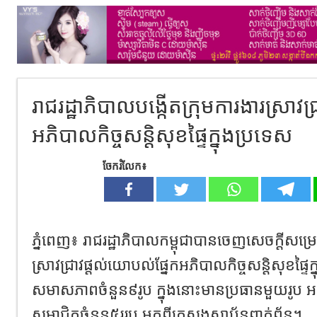
រាជរដ្ឋាភិបាលបង្កើតក្រុមការងារស្រាវជ
អភិបាលកិច្ចសន្តិសុខផ្ទៃក្នុងប្រទេស
ចែករំលែក៖
ភ្នំពេញ៖ រាជរដ្ឋាភិបាលកម្ពុជាបានចេញសេចក្តីសម្រេច
ស្រាវជ្រាវផ្តល់យោបល់ផ្នែកអភិបាលកិច្ចសន្តិសុខផ្ទ
សមាសភាពចំនួន៩រូប ក្នុងនោះមានប្រធានមួយរូប អន
សមាជិកចំនួន៥ររូប មកពីក្រសួងស្ថាប័នពាក់ព័ន្ធ។