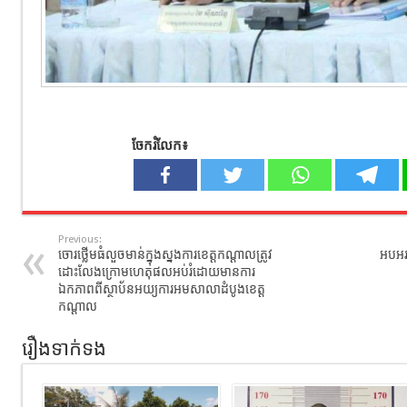
ចែករំលែក៖
Previous:
ចោរ​ថ្លើមធំលួច​មាន់​ក្នុង​ស្នងការខេត្ត​កណ្ដាល​ត្រូវ​
អបអរ
ដោះលែង​ក្រោម​ហេតុផល​អប់រំ​ដោយ​មាន​ការ​
ឯកភាព​ពី​ស្ថាប័ន​អយ្យការ​អម​សាលា​ដំបូង​ខេត្ត​
កណ្ដាល​
រឿងទាក់ទង