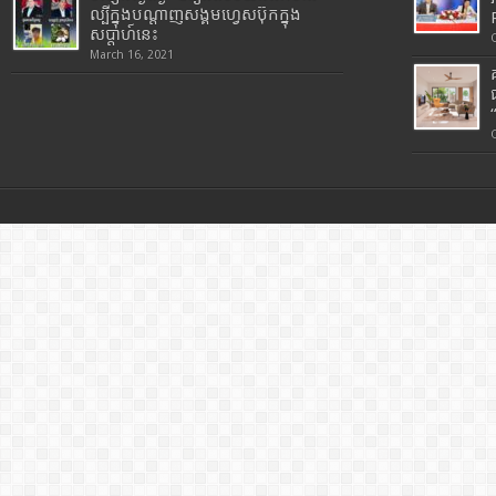
ល្បីក្នុងបណ្តាញសង្គមហ្វេសប៊ុកក្នុង
សប្តាហ៍នេះ
March 16, 2021