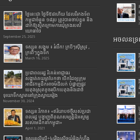
ថ្ងៃនេះជា ថ្ងៃទី៥៨ហើយ ដែលវីរកងទ័ព
កម្ពុជាចំនួន ១៨រូប ត្រូវបានចាប់ខ្លួន និង
ដាក់ឱ្យស្ថិតក្រោមការឃុំគ្រងរបស់
យោធាថៃ
September 25, 2025
អចលនទ្រព
ទស្សនៈសង្គម ៖ រំលឹក! ក្របីៗស៊ីស្រូវ ,
ក្រពើៗក្នុងទឹក
March 16, 2025
ប្រជាពលរដ្ឋ រិះគន់អាជ្ញាធរ
សង្កាត់គយត្របែកថា បើកដៃឲ្យក្រុម
អាជីវកម្មដឹកអាចម៍ដីលក់ បំផ្លាញផ្លូវ
បេតុងស្រុតខូចរបើកបេតុងនិងដាច់
ទុយោទឹកស្អាតនៅក្រុងស្វាយរៀង
November 30, 2024
ទស្សនៈវិភាគ៖ «ឥរិយាបថថ្មីរបស់ប្រជា
ពលរដ្ឋ បង្ហាញពីគុណសម្បត្តិដ៏អស្ចារ្យ
របស់មេដឹកនាំកម្ពុជា»
April 1, 2021
ទស្សនល្ងីល្ងើ÷៤រឿងសើចយំនិងកំហឹង