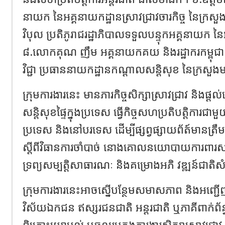
នាយក នៃអគ្គនាយកដ្ឋានស្រាវជ្រាវចារកិច្ច នៃក្រ
វិបុល ប្រតិភូរាជរដ្ឋាភិបាលទទួលបន្ទុកអគ្គនាយក ន
៨.លោកគុណ ញឹម អគ្គនាយកគយ និងរដ្ឋាករកម្ពុជា
វិជ្ជា ប្រធាននាយកដ្ឋានកណ្តាលសន្តិសុខ នៃក្រសួង
ក្រុមការងារនេះ មានភារកិច្ចសិក្សាស្រាវជ្រាវ និងផ្
សន្តិសុខផ្ទៃក្នុងប្រទេស ធ្វើកិច្ចសហប្រតិបត្តិការជាមួ
ប្រទេស និងនៅបរទេស ដើម្បីផ្សព្វផ្សាយព័ត៍មានត្រឹ
ស្តីពីវិធានការចាំបាច់ នោងគោលនយោបាយការពារសន្ត
ទ្រព្យសម្បត្តិសាធារណៈ និងគម្រោងអភិ វឌ្ឍន៍ជាតិស
ក្រុមការងារនេះអាចស្នើបន្ថែមសមាសភាព និងអញ្ជ
វិស័យឯកជន ឥស្សរជនជាតិ អន្តរជាតិ ឬភាគីពាក់ព័ន្ធផ
ពិគ្រោះយោបល់ ឬចូលរួមក្នុងការងារសិក្សាស្រាវជ្រ