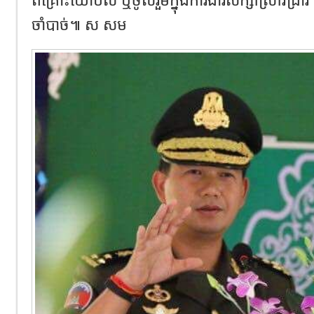
ចាំបាច់៕ ស សម