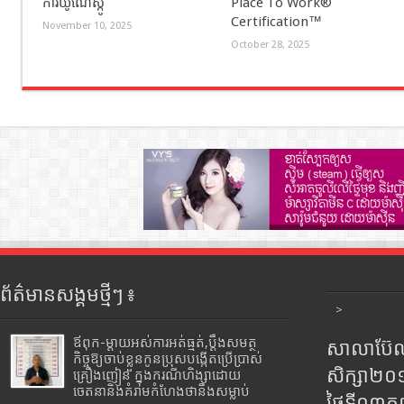
ការយូណេស្កូ
Place To Work®
Certification™
November 10, 2025
October 28, 2025
ព័ត៌មានសង្គមថ្មីៗ ៖
>
ឪពុក-ម្ដាយអស់ការអត់ធ្មត់,ប្ដឹងសមត្ថ
សាលាប៊ែលធ
កិច្ចឱ្យចាប់ខ្លួនកូនប្រុសបង្កើតប្រើប្រាស់
សិក្សា២
គ្រឿងញៀន ក្នុងករណីហិង្សាដោយ
ចេតនានិងគំរាមកំហែងថានឹងសម្លាប់
ថ្ងៃទី០៣ក