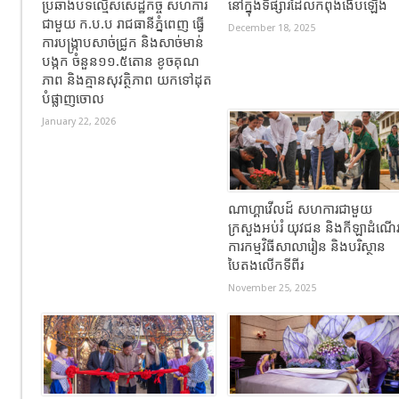
ប្រឆាំងបទល្មើសសេដ្ឋកិច្ច សហការ
នៅក្នុងទីផ្សារដែលកំពុងងើបឡើង
ជាមួយ ក.ប.ប រាជធានីភ្នំពេញ ធ្វើ
December 18, 2025
ការបង្ក្រាបសាច់ជ្រូក និងសាច់មាន់
បង្កក ចំនួន១១.៥តោន ខូចគុណ
ភាព និងគ្មានសុវត្ថិភាព យកទៅដុត
បំផ្លាញចោល
January 22, 2026
ណាហ្គាវើលដ៍ សហការជាមួយ
ក្រសួងអប់រំ យុវជន និងកីឡាដំណើ
ការកម្មវិធីសាលារៀន និងបរិស្ថាន
បៃតងលើកទីពីរ
November 25, 2025