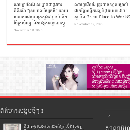
ណាហ្គាវើលដ៍ សម្ពោធជាផ្លូវការ
ណាហ្គាវើលដ៍ ត្រូវបានទទួលស្គាល់
ពិព័រណ៍ “ស្រមោលស្បែកធំ” ដោយ
ជាកន្លែងធ្វើការល្អបំផុតមួយដោយ
សហការជាមួយក្រសួងវប្បធម៌ និង
ស្ថាប័ន Great Place to Work
វិចិត្រសិល្បៈ និងអង្គការយូណេស្កូ
November 12, 2025
November 18, 2025
ព័ត៌មានសង្គមថ្មីៗ ៖
>
ឪពុក-ម្ដាយអស់ការអត់ធ្មត់,ប្ដឹងសមត្ថ
សាលាប៊ែលធ