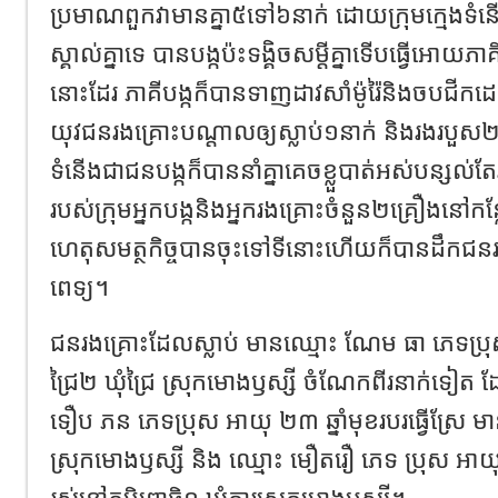
ប្រមាណពួកវាមានគ្នា៥ទៅ៦នាក់ ដោយក្រុមក្មេងទំន
ស្គាល់គ្នាទេ បានបង្កប៉ះទង្គិចសម្តីគ្នាទើបធ្វើអោយ
នោះដែរ ភាគីបង្កក៏បានទាញដាវសាំម៉ូរ៉ៃនិងចបជីកដេ
យុវជនរងគ្រោះបណ្តាលឲ្យស្លាប់១នាក់ និងរងរបួស២
ទំនើងជាជនបង្កក៏បាននាំគ្នាគេចខ្លួបាត់អស់បន្សល់តែ
របស់ក្រុមអ្នកបង្កនិងអ្នករងគ្រោះចំនួន២គ្រឿងនៅកន
ហេតុសមត្ថកិច្ចបានចុះទៅទីនោះហើយក៏បានដឹកជនរង
ពេទ្យ។
ជនរងគ្រោះដែលស្លាប់ មានឈ្មោះ ណែម ធា ភេទប្រុស
ជ្រៃ២ ឃុំជ្រៃ ស្រុកមោងឫស្សី ចំណែកពីរនាក់ទៀត
ទឿប ភន ភេទប្រុស អាយុ ២៣ ឆ្នាំមុខរបរធ្វើស្រែ មាន
ស្រុកមោងឫស្សី និង ឈ្មោះ មឿតរឿ ភេទ ប្រុស អាយុ ២
រស់នៅភូមិពោធិ១ ឃុំគារស្រុកមោងឫស្សី។