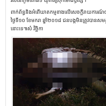
ពាក់ព័ន្ធនិងអំពើឃាតកម្មខាងលើសេចក្តីរាយការណ៍
ថ្ងៃទី១០ ខែមករា ឆ្នាំ២០១៨ ជនបង្កមិនត្រូវបានសមត
នោះទេ៕សំ វិច្ឆិកា