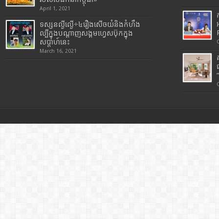
April 1, 2021
ទស្សនល្ងីល្ងើ÷៤រឿងសើចយំនិងកំហឹង
ល្បីក្នុងបណ្តាញសង្គមហ្វេសប៊ុកក្នុង
សប្តាហ៍នេះ
March 16, 2021