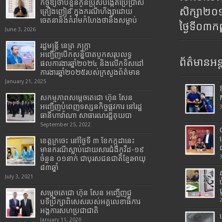
កិច្ចឱ្យចាប់ខ្លួនកូនប្រុសបង្កើតប្រើប្រាស់
សិក្សា២
គ្រឿងញៀន ក្នុងករណីហិង្សាដោយ
ចេតនានិងគំរាមកំហែងថានឹងសម្លាប់
ថ្ងៃទី០៣ក
June 3, 2026
រដ្ឋមន្រ្តី​ នេត្រ​ ភក្ត្រា​
អញ្ជើញបើកសន្និបាតបូកសរុបលទ្ធ
ព័ត៌មានអន្
ផលការងារឆ្នាំ២០២៤ និងលើកទិសដៅ
ការងារឆ្នាំ២០២៥របស់​ក្រសួង​ព័ត៌មាន​
January 21, 2025
សកម្មភាពសម្តេចតេជោ ហ៊ុន សែន
អញ្ជើញបំពេញទស្សនកិច្ចផ្លូវការ នៅរដ្ឋ
ធានីហាវ៉ាណា សាធារណរដ្ឋគុយបា
September 25, 2022
ខេត្តក្រចេះ នៅថ្ងៃទី ៣ ខែកក្កដានេះ
មានករណីស្លាប់ដោយសារជំងឺកូវីដ-១៩
ចំនួន ០១នាក់ ជាបុរសជនជាតិខ្មែរអាយុ
៨៣ឆ្នាំ
July 3, 2021
សម្តេចតេជោ ហ៊ុន សែន អញ្ជើញជួ
បទីប្រឹក្សាពិសេសរបស់អគ្គលេខាធិការ
អង្គការសហប្រជាជាតិ
January 11, 2020