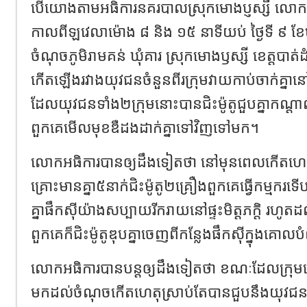
បើយោងតាមអធិការនគរបាលស្រុកមោងប្ញស្សី លោកស
កាលពីឡវេលាម៉ោង ៨ និង ១៥ នាទីយប់ ថ្ងៃទី ៩ ខែម
ចំណុចភូមិរាមគន់ ឃុំគារ ស្រុកមោងឫស្សី ខេត្តបា
កើតឡើងរវាងយុវជនចំនួនពីរក្រុមវាយកាប់ចាក់គ្ន
ដែលយុវជនទាំង២ក្រុមនោះបានជិះម៉ូតូជួបគ្នាកណ្ត
ពួកគេមើលមុខឌឺដងដាក់គ្នាទៅវិញទៅមក។
លោកអធិការបានឲ្យដឹងទៀតថា នៅមុនពេលកើតហេត
គ្រោះមានគ្នា៥នាក់ជិះម៉ូតូ២គ្រឿងពួកគេធ្វើកម្មករ
គ្នាផឹកស៊ីយ៉ាងសប្បាយរីករាយនៅផ្ទះមិត្តភក្តិ រហូត
ពួកគេក៏ជិះម៉ូតូឌុបគ្នាចេញពីកន្លែងផឹកស៊ីក្នុងគោ
លោកអធិការបានបន្តឲ្យដឹងទៀតថា ខណៈដែលក្រុមក្មេ
មកដល់ចំណុចកើតហេតុស្រាប់តែបានជួបនឹងយុវជនម