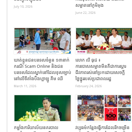
សម្អាតនៅភូមិអុង
July 10, 2026
June 22, 2026
ឃាត់ខ្លួនជនបរទេសចំនួន ១៣នាក់
លោក លី ធុជ ៖
ករណី Scam Online និងជន
ការបោសសម្អាតមីនគឺជាការស្តារ
បរទេសដែលស្នាក់នៅដែលខុសច្បាប់
ជីវភាពរស់នៅប្រកដោយសេចក្តី
នៅលើទីតាំងបឹងហ្គាឡូ គីម ឈី
ថ្លៃថ្នូររបស់ប្រជាពលរដ្ឋ
March 11, 2026
February 24, 2026
កម្លាំងការិយាល័យនគរបាល
វប្បធម៌កន្លែងធ្វើការដែលរីកចម្រើន