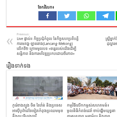
ចែករំលែក៖
Previous:
Live ផ្ទាល់៖ កិច្ចប្រជុំកំពូល នៃកិច្ចសហប្រតិបត្តិ
ស្ត្រីម្
ការមេគង្គ-ឡានឆាង(Lancang-Mekong)
ដុល្លារ
លើកទី២ ក្រោមមូលបទ «ទន្លេរបស់យើងដើម្បី
សន្តិភាព និងការអភិវឌ្ឍប្រកបដោយចីរភាព»
រឿងទាក់ទង
កូរ៉េខាងត្បូង ចិន តៃវ៉ាន់ និងប្រទេស
កម្មវិធីលើកកម្ពស់សហគមន៍៖
អាស៊ីបូព៌ាដទៃទៀតកំពុងប្រឈមមុខ
មូលនិធិកំពង់ដេវ៉ា ចាប់ផ្តើមយុទ្ធនា
នឹងព្យុះទីហ្វុងបាវី
ការសុខភាព អនាម័យ និងភាព