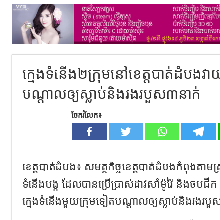
ក្មេងទំនើង២ក្រុមនៅខេត្តបាត់ដំបងវាយ
បណ្តាលឲ្យស្លាប់និងរងរបួស៣នាក់
ចែករំលែក៖
ខេត្តបាត់ដំបង៖ សមត្ថកិច្ចខេត្តបាត់ដំបងកំពុងតាមស្រា
ទំនើងបង្ក ដែលបានប្រើប្រាស់ដាវសាំម៉ូរ៉ៃ និងចបជី
ក្មេងទំនើងមួយក្រុមទៀតបណ្តាលឲ្យស្លាប់និងរងរប