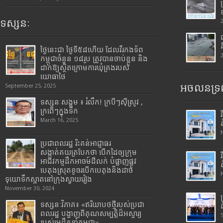
ទស្សនៈ
ថ្ងៃនេះជា ថ្ងៃទី៥៨ហើយ ដែលវីរកងទ័ព
កម្ពុជាចំនួន ១៨រូប ត្រូវបានចាប់ខ្លួន និង
ដាក់ឱ្យស្ថិតក្រោមការឃុំគ្រងរបស់
យោធាថៃ
អចលនទ្រព
September 25, 2025
ទស្សនៈសង្គម ៖ រំលឹក! ក្របីៗស៊ីស្រូវ ,
ក្រពើៗក្នុងទឹក
March 16, 2025
ប្រជាពលរដ្ឋ រិះគន់អាជ្ញាធរ
សង្កាត់គយត្របែកថា បើកដៃឲ្យក្រុម
អាជីវកម្មដឹកអាចម៍ដីលក់ បំផ្លាញផ្លូវ
បេតុងស្រុតខូចរបើកបេតុងនិងដាច់
ទុយោទឹកស្អាតនៅក្រុងស្វាយរៀង
November 30, 2024
ទស្សនៈវិភាគ៖ «ឥរិយាបថថ្មីរបស់ប្រជា
ពលរដ្ឋ បង្ហាញពីគុណសម្បត្តិដ៏អស្ចារ្យ
របស់មេដឹកនាំកម្ពុជា»