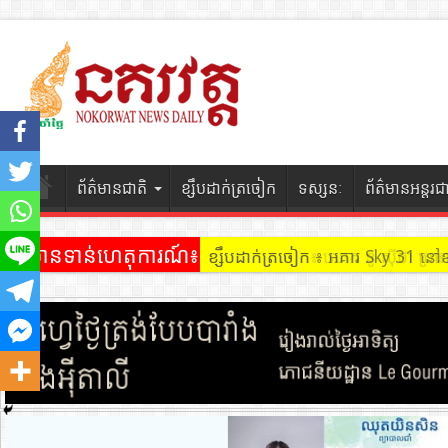
ព័ត៌មានជាតិ
ខ្សឹបដាក់ត្រចៀក
ទស្សនៈ
ព័ត៌មានអន្តរជ
ព័ត៌មានទាន់ហេតុការណ៍៖
ខ្សឹបដាក់ត្រចៀក ៖ អគារ Sky 31 នៅ