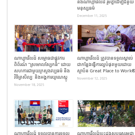
និងណាហ្កាវើលដ៍ រួមគ្នាដើម្បីជំនួយ
មនុស្សធម៌
December 11, 2025
ណាហ្គាវើលដ៍ សម្ពោធជាផ្លូវការ
ណាហ្គាវើលដ៍ ត្រូវបានទទួលស្គាល់
ពិព័រណ៍ “ស្រមោលស្បែកធំ” ដោយ
ជាកន្លែងធ្វើការល្អបំផុតមួយដោយ
សហការជាមួយក្រសួងវប្បធម៌ និង
ស្ថាប័ន Great Place to Work
វិចិត្រសិល្បៈ និងអង្គការយូណេស្កូ
November 12, 2025
November 18, 2025
ណាហ្គាវើលដ៍ ទទួលបានការទទួល
ណាហ្គាវើលដ៍បេះដូងសប្បុរសរួមជា