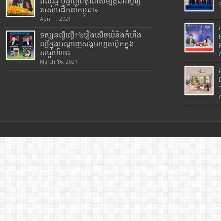
ពលរដ្ឋ បង្ហាញពីគុណសម្បត្តិដ៏អស្ចារ្យ
របស់មេដឹកនាំកម្ពុជា»
April 1, 2021
ទស្សនល្ងីល្ងើ÷៤រឿងសើចយំនិងកំហឹង
ល្បីក្នុងបណ្តាញសង្គមហ្វេសប៊ុកក្នុង
សប្តាហ៍នេះ
March 16, 2021