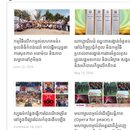
កម្មវិធីលើកកម្ពស់សហគមន៍៖
ណាហ្គាវើលដ៍ ឈ្នះពានរង្វាន់ចំនួន
មូលនិធិកំពង់ដេវ៉ា ចាប់ផ្តើមយុទ្ធនា
នៅឯកិច្ចប្រជុំកំពូល និងកម្មវិធី
ការសុខភាព អនាម័យ និងភាព
ប្រគល់ពានរង្វាន់ការងារទំនួលខុស
សម្អាតនៅភូមិអុង
ត្រូវសង្គមសកល និងបរិស្ថាន សង្គ
និងអភិបាលកិច្ចលើកទី១៨
June 22, 2026
May 12, 2026
វប្បធម៌កន្លែងធ្វើការដែលរីកចម្រើន
មហោស្រពអូប៉េរ៉ាដើម្បីសន្តិភាព
នៅក្នុងទីផ្សារដែលកំពុងងើបឡើង
(Opera for peace) ៖
មហោស្រពអូប៉េរ៉ាអន្តរជាតិភ្នំពេញ
December 18, 2025