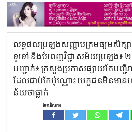
លទ្ធផល​ប្រឡង​សញ្ញាបត្រ​មធ្យម​សិក្សា​
ទូទៅ​ និង​បំពេញ​វិជ្ជា​ សម័យ​ប្រឡង
បញ្ជាក់៖ ក្រសួង​ប្រកាស​ផ្សាយ​តែ​បញ្ជី​
ដែល​ជាប់​តែ​ប៉ុណ្ណោះ បេក្ខជន​មិន​មាន​ឈ្ម
ន័យ​ថា​ធ្លាក់
ចែករំលែក៖