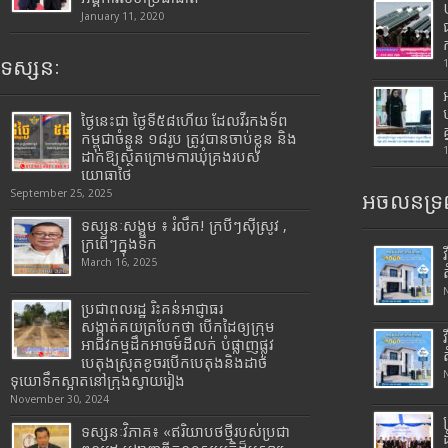
January 11, 2020
ទស្សនៈ
ថ្ងៃនេះជា ថ្ងៃទី៥៨ហើយ ដែលវីរកងទ័ព
កម្ពុជាចំនួន ១៨រូប ត្រូវបានចាប់ខ្លួន និង
ដាក់ឱ្យស្ថិតក្រោមការឃុំគ្រងរបស់
យោធាថៃ
September 25, 2025
អចលនទ្រព
ទស្សនៈសង្គម ៖ រំលឹក! ក្របីៗស៊ីស្រូវ ,
ក្រពើៗក្នុងទឹក
March 16, 2025
ប្រជាពលរដ្ឋ រិះគន់អាជ្ញាធរ
សង្កាត់គយត្របែកថា បើកដៃឲ្យក្រុម
អាជីវកម្មដឹកអាចម៍ដីលក់ បំផ្លាញផ្លូវ
បេតុងស្រុតខូចរបើកបេតុងនិងដាច់
ទុយោទឹកស្អាតនៅក្រុងស្វាយរៀង
November 30, 2024
ទស្សនៈវិភាគ៖ «ឥរិយាបថថ្មីរបស់ប្រជា