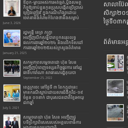
ឪពុក-ម្ដាយអស់ការអត់ធ្មត់,ប្ដឹងសមត្ថ
សាលាប៊ែលធ
កិច្ចឱ្យចាប់ខ្លួនកូនប្រុសបង្កើតប្រើប្រាស់
សិក្សា២
គ្រឿងញៀន ក្នុងករណីហិង្សាដោយ
ចេតនានិងគំរាមកំហែងថានឹងសម្លាប់
ថ្ងៃទី០៣ក
June 3, 2026
រដ្ឋមន្រ្តី​ នេត្រ​ ភក្ត្រា​
អញ្ជើញបើកសន្និបាតបូកសរុបលទ្ធ
ព័ត៌មានអន្
ផលការងារឆ្នាំ២០២៤ និងលើកទិសដៅ
ការងារឆ្នាំ២០២៥របស់​ក្រសួង​ព័ត៌មាន​
January 21, 2025
សកម្មភាពសម្តេចតេជោ ហ៊ុន សែន
អញ្ជើញបំពេញទស្សនកិច្ចផ្លូវការ នៅរដ្ឋ
ធានីហាវ៉ាណា សាធារណរដ្ឋគុយបា
September 25, 2022
ខេត្តក្រចេះ នៅថ្ងៃទី ៣ ខែកក្កដានេះ
មានករណីស្លាប់ដោយសារជំងឺកូវីដ-១៩
ចំនួន ០១នាក់ ជាបុរសជនជាតិខ្មែរអាយុ
៨៣ឆ្នាំ
July 3, 2021
សម្តេចតេជោ ហ៊ុន សែន អញ្ជើញជួ
បទីប្រឹក្សាពិសេសរបស់អគ្គលេខាធិការ
អង្គការសហប្រជាជាតិ