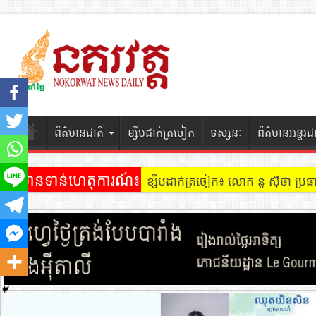
ព័ត៌មានជាតិ
ខ្សឹបដាក់ត្រចៀក
ទស្សនៈ
ព័ត៌មានអន្តរជ
ព័ត៌មានទាន់ហេតុការណ៍៖
ខ្សឹបដាក់ត្រចៀក ៖ អគារ Sky 31 នៅ