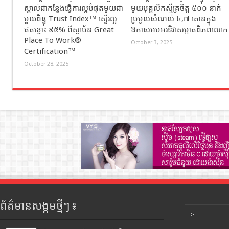
ស្គាល់ជាកន្លែងធ្វើការល្អបំផុតមួយជា
មួយបុគ្គលិកស្ម័គ្រចិត្ត ៥០០ នាក់
មួយពិន្ទុ Trust Index™ ស្ទើរល្អ
ប្រមូលសំណល់ ៤,៧ តោនក្នុង
ឥតខ្ចោះ ៩៥% ពីស្ថាប័ន Great
ឱកាសអបអរទិវាសម្អាតពិភពលោក
Place To Work®
October 3, 2025
Certification™
October 28, 2025
ព័ត៌មានសង្គមថ្មីៗ ៖
>