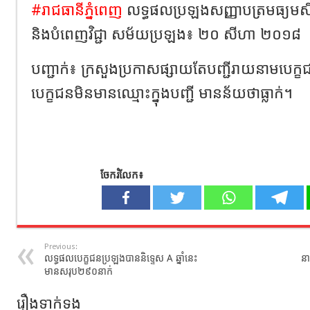
#
រាជធានីភ្នំពេញ
លទ្ធផល​ប្រឡង​សញ្ញាបត្រ​មធ្យម​សិក
និង​បំពេញ​វិជ្ជា​ សម័យ​ប្រឡង​៖ ២០ សីហា ២០១៨
បញ្ជាក់៖ ក្រសួង​ប្រកាស​ផ្សាយ​តែ​បញ្ជី​រាយ​នាម​​បេក្
បេក្ខជន​មិន​មាន​ឈ្មោះ​ក្នុង​បញ្ជី មាន​ន័យ​ថា​ធ្លាក់។
ចែករំលែក៖
Previous:
លទ្ធផល​បេក្ខជន​​ប្រឡងបាននិទ្ទេស A ឆ្នាំនេះ
នា
មានសរុប២៩០នាក់
រឿងទាក់ទង