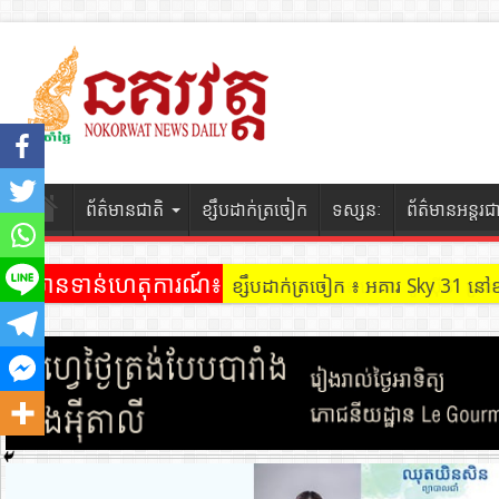
ព័ត៌មានជាតិ
ខ្សឹបដាក់ត្រចៀក
ទស្សនៈ
ព័ត៌មានអន្តរជ
ព័ត៌មានទាន់ហេតុការណ៍៖
ខ្សឹបដាក់ត្រចៀក ៖ អគារ Sky 31 នៅ