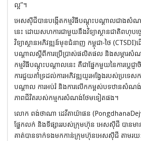
ល្អ”។
អេសស៊ីជីបានបង្កើតកម្មវិធីបណ្ដុះបណ្ដាលជាងសំណង់កម
នេះ ដោយសហការជាមួយនឹងវិទ្យាស្ថានជាតិពហុបច្ច
វិទ្យាស្ថានអភិវឌ្ឍន៍មុខជំនាញ កម្ពុជា-ថៃ (CTSDI)ដើម្
បណ្ដាលស្ដីពីការប្រើប្រាស់ផលិតផល និងសម្ភារសំណង់ថ
កម្មវិធីបណ្ដុះបណ្ដាលនេះ គឺជាផ្នែកមួយនៃការប្ដេជ្ញាចិ
ការជួយគាំទ្រដល់ការអភិវឌ្ឍយូរអង្វែងរបស់ប្រទេសកម្
បណ្ដាល ការអប់រំ និងការលើកកម្ពស់បទឋានសំណង
ភាពជីវិតរបស់កម្មករសំណង់ថែមទៀតផង។
លោក ពង់ថាណា ដេវីតាយ៉ាផន (PongdhanaDej
ផ្នែកលក់ និងទីផ្សាររបស់ក្រុមហ៊ុន អេសស៊ីជី បានមា
គាត់បានទាក់ទងមកកាន់ក្រុមហ៊ុនអេសស៊ីជី តាមរយៈហ្