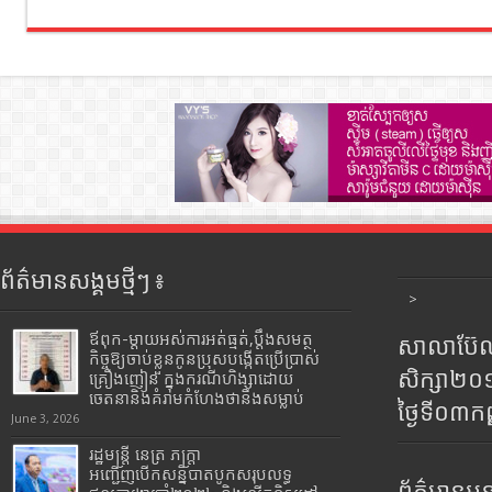
ព័ត៌មានសង្គមថ្មីៗ ៖
>
ឪពុក-ម្ដាយអស់ការអត់ធ្មត់,ប្ដឹងសមត្ថ
សាលាប៊ែលធ
កិច្ចឱ្យចាប់ខ្លួនកូនប្រុសបង្កើតប្រើប្រាស់
សិក្សា២
គ្រឿងញៀន ក្នុងករណីហិង្សាដោយ
ចេតនានិងគំរាមកំហែងថានឹងសម្លាប់
ថ្ងៃទី០៣ក
June 3, 2026
រដ្ឋមន្រ្តី​ នេត្រ​ ភក្ត្រា​
អញ្ជើញបើកសន្និបាតបូកសរុបលទ្ធ