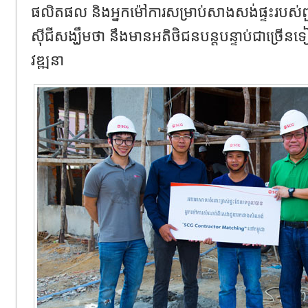
ផលិតផល និងអ្នកម៉ៅការសម្រាប់សាងសង់ផ្ទះរបស់ព
ស៊ីជីសង្ឃឹមថា នឹងមានអតិថិជនបន្តបន្ទាប់ជាច្រើនទ
វឌ្ឍនា