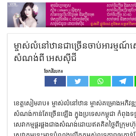
ម្ចាស់លំនៅឋានជាច្រើនចាប់អារម្មណ៍សេវ
សំណង់ពី អេសស៊ីជី
ចែករំលែក៖
ខេត្តសៀមរាប៖ ម្ចាស់លំនៅឋាន ម្ចាស់គម្រោងអភិវឌ
សំណង់កាន់តែច្រើនឡើង ក្នុងប្រទេសកម្ពុជា កំពុង
សេវាកម្មផ្គរផ្គងជាងសំណង់ដោយឥតគិតថ្លៃពីក្រុមហ
សេវាកម្មនេះមានបំណងលើកកម្ពស់លទ្ធភាពឲ្យកាន់ត