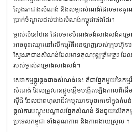
ស្វែងរកជាងសំណង់ និងសម្ភារសំណង់ដែលមានគុណ
ប្រាក់ចំណូលដល់ជាងសំណង់កម្ពុជាផងដែរ។
ម្ចាស់លំនៅឋាន ដែលមានបំណងចង់សាងសង់គម្រោ
អាចចុះឈ្មោះនៅលើកម្មវិធីអនឡាញរបស់ក្រុមហ៊ុនអ
ស្វែងរកជាងសំណង់ដែលមានគុណវុឌ្ឍត្រឹមត្រូវ ដ
របស់ម្ចាស់គម្រោងសាងសង់។
សេវាកម្មផ្គូរផ្គងជាងសំណង់នេះ គឺជាផ្នែកមួយនៃកម្
សំណង់ ដែលត្រូវបានផ្ដួចផ្ដើមបង្កើតឡើងកាលពីដើម
ស៊ីជី ដែលជាពហុសាជីវកម្មឈានមុខគេនៅក្នុងតំប
ផ្ដល់ការបណ្ដុះបណ្ដាលផ្នែកសំណង់ និងជួយលើកកម
ប្រទេសកម្ពុជា ទាំងគុណភាព និងភាពងាយស្រួល ។