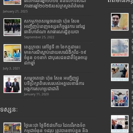
ព័ត៌មានអន្
ផលការងារឆ្នាំ២០២៤ និងលើកទិសដៅ
ការងារឆ្នាំ២០២៥របស់​ក្រសួង​ព័ត៌មាន​
January 21, 2025
សកម្មភាពសម្តេចតេជោ ហ៊ុន សែន
អញ្ជើញបំពេញទស្សនកិច្ចផ្លូវការ នៅរដ្ឋ
ធានីហាវ៉ាណា សាធារណរដ្ឋគុយបា
September 25, 2022
ខេត្តក្រចេះ នៅថ្ងៃទី ៣ ខែកក្កដានេះ
មានករណីស្លាប់ដោយសារជំងឺកូវីដ-១៩
ចំនួន ០១នាក់ ជាបុរសជនជាតិខ្មែរអាយុ
៨៣ឆ្នាំ
July 3, 2021
សម្តេចតេជោ ហ៊ុន សែន អញ្ជើញជួ
បទីប្រឹក្សាពិសេសរបស់អគ្គលេខាធិការ
អង្គការសហប្រជាជាតិ
January 11, 2020
ទស្សនៈ
ថ្ងៃនេះជា ថ្ងៃទី៥៨ហើយ ដែលវីរកងទ័ព
កម្ពុជាចំនួន ១៨រូប ត្រូវបានចាប់ខ្លួន និង