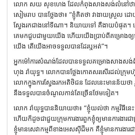
លោក សយ សុខហេង ដែលកំពុងសាងសង់លំនៅឋានរបស់
សៀមរាប បានថ្លែងថា៖ “ខ្ញុំគិតថា វាងាយស្រួល 
ស្វែងរកជាងនៅទីណា។ និយាយទៅ គឺងាយបំផុត
គេមកជួបជាមួយយើង ហើយយើងប្រាប់ពីគម្រោងឲ្យគេ
យើង តើយើងអាចទទួលបានដែរឬអត់”។
អ្នកម៉ៅការសំណង់ដែលបានទទួលគម្រោងសាងសង
ហុង រ៉ាយុទ្ធ។ លោកបានថ្លែងកោតសរសើរដល់ក្រុម
លោកក្នុងការស្វែងរកអតិថិជន ដែលនេះមានន័យថា រូ
នឹងទទួលបានចំណូលកាន់តែច្រើនថែមទៀត។
លោក រ៉ាយុទ្ធបាននិយាយថា៖ “ខ្ញុំយល់ថា កម្មវិធីនេះ
ហើយក៏ដូចជាជួយក្រុមការងារពួកខ្ញុំឲ្យមានការងារជា
ខ្ញុំមានសេវាកម្មពីខាងអេសស៊ីជីមក គឺខ្ញុំមានការងារជា