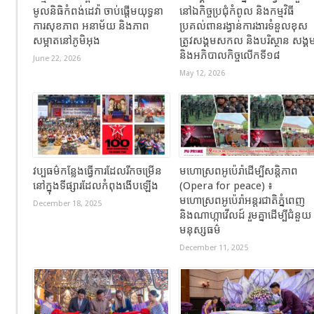
មូលនិធិកំពង់ដេវ៉ា ចាប់ផ្តើមយុទ្ធនា
នៅឯកិច្ចប្រជុំកំពូល និងកម្មវិធី
ការសុខភាព អនាម័យ និងភាព
ប្រគល់ពានរង្វាន់ការងារទំនួលខុស
សម្អាតនៅភូមិអុង
ត្រូវសង្គមសកល និងបរិស្ថាន សង្គ
និងអភិបាលកិច្ចលើកទី១៨
June 22, 2026
May 12, 2026
វប្បធម៌កន្លែងធ្វើការដែលរីកចម្រើន
មហោស្រពអូប៉េរ៉ាដើម្បីសន្តិភាព
នៅក្នុងទីផ្សារដែលកំពុងងើបឡើង
(Opera for peace) ៖
មហោស្រពអូប៉េរ៉ាអន្តរជាតិភ្នំពេញ
December 18, 2025
និងណាហ្កាវើលដ៍ រួមគ្នាដើម្បីជំនួយ
មនុស្សធម៌
December 11, 2025