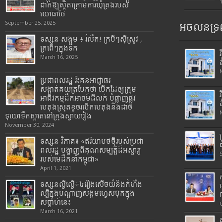
ដាក់ឱ្យស្ថិតក្រោមការឃុំគ្រងរបស់
យោធាថៃ
September 25, 2025
អចលនទ្រព
ទស្សនៈសង្គម ៖ រំលឹក! ក្របីៗស៊ីស្រូវ ,
ក្រពើៗក្នុងទឹក
March 16, 2025
ប្រជាពលរដ្ឋ រិះគន់អាជ្ញាធរ
សង្កាត់គយត្របែកថា បើកដៃឲ្យក្រុម
អាជីវកម្មដឹកអាចម៍ដីលក់ បំផ្លាញផ្លូវ
បេតុងស្រុតខូចរបើកបេតុងនិងដាច់
ទុយោទឹកស្អាតនៅក្រុងស្វាយរៀង
November 30, 2024
ទស្សនៈវិភាគ៖ «ឥរិយាបថថ្មីរបស់ប្រជា
ពលរដ្ឋ បង្ហាញពីគុណសម្បត្តិដ៏អស្ចារ្យ
របស់មេដឹកនាំកម្ពុជា»
April 1, 2021
ទស្សនល្ងីល្ងើ÷៤រឿងសើចយំនិងកំហឹង
ល្បីក្នុងបណ្តាញសង្គមហ្វេសប៊ុកក្នុង
សប្តាហ៍នេះ
March 16, 2021