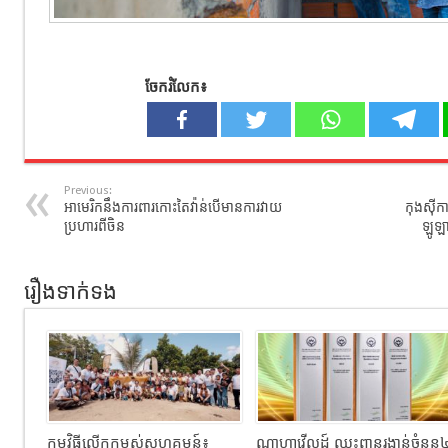
ចែករំលែក៖
Previous:
អាមេរិកនឹងការពារកោះតៃវ៉ាន់បើមានការវាយ
កុងស៊ីកា
ប្រហារពីចិន
ឡូឡា
រឿងទាក់ទង
កម្មវិធីលើកកម្ពស់សហគមន៍៖
ណាហ្គាវើលដ៍ ឈ្នះពានរង្វាន់ចំនួន