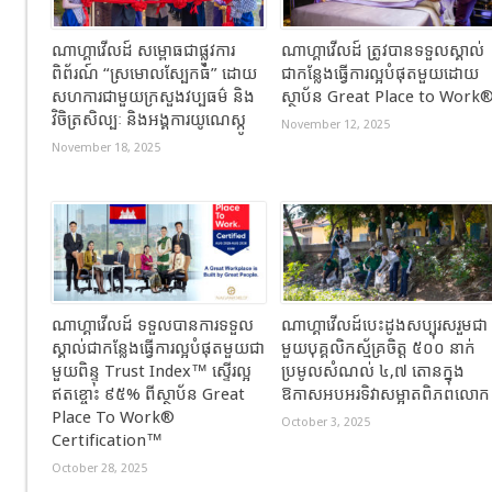
ណាហ្គាវើលដ៍ សម្ពោធជាផ្លូវការ
ណាហ្គាវើលដ៍ ត្រូវបានទទួលស្គាល់
ពិព័រណ៍ “ស្រមោលស្បែកធំ” ដោយ
ជាកន្លែងធ្វើការល្អបំផុតមួយដោយ
សហការជាមួយក្រសួងវប្បធម៌ និង
ស្ថាប័ន Great Place to Work
វិចិត្រសិល្បៈ និងអង្គការយូណេស្កូ
November 12, 2025
November 18, 2025
ណាហ្គាវើលដ៍ ទទួលបានការទទួល
ណាហ្គាវើលដ៍បេះដូងសប្បុរសរួមជា
ស្គាល់ជាកន្លែងធ្វើការល្អបំផុតមួយជា
មួយបុគ្គលិកស្ម័គ្រចិត្ត ៥០០ នាក់
មួយពិន្ទុ Trust Index™ ស្ទើរល្អ
ប្រមូលសំណល់ ៤,៧ តោនក្នុង
ឥតខ្ចោះ ៩៥% ពីស្ថាប័ន Great
ឱកាសអបអរទិវាសម្អាតពិភពលោក
Place To Work®
October 3, 2025
Certification™
October 28, 2025