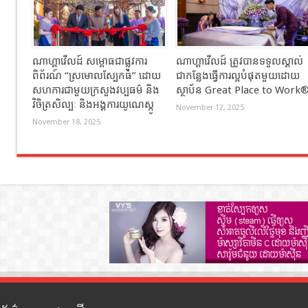
ណាហ្គាវើលដ៍ សម្ពោធជាផ្លូវការ
ណាហ្គាវើលដ៍ ត្រូវបានទទួលស្គាល់
ពិព័រណ៍ “ស្រមោលស្បែកធំ” ដោយ
ជាកន្លែងធ្វើការល្អបំផុតមួយដោយ
សហការជាមួយក្រសួងវប្បធម៌ និង
ស្ថាប័ន Great Place to Work
វិចិត្រសិល្បៈ និងអង្គការយូណេស្កូ
November 12, 2025
November 18, 2025