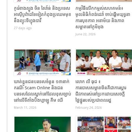
កូរ៉េខាងត្បូង ចិន តៃវ៉ាន់ និងប្រទេស
កម្មវិធីលើកកម្ពស់សហគមន៍៖
អាស៊ីបូព៌ាដទៃទៀតកំពុងប្រឈមមុខ
មូលនិធិកំពង់ដេវ៉ា ចាប់ផ្តើមយុទ្ធនា
នឹងព្យុះទីហ្វុងបាវី
ការសុខភាព អនាម័យ និងភាព
សម្អាតនៅភូមិអុង
27 days ago
June 22, 2026
ឃាត់ខ្លួនជនបរទេសចំនួន ១៣នាក់
លោក លី ធុជ ៖
ករណី Scam Online និងជន
ការបោសសម្អាតមីនគឺជាការស្តារ
បរទេសដែលស្នាក់នៅដែលខុសច្បាប់
ជីវភាពរស់នៅប្រកដោយសេចក្តី
នៅលើទីតាំងបឹងហ្គាឡូ គីម ឈី
ថ្លៃថ្នូររបស់ប្រជាពលរដ្ឋ
March 11, 2026
February 24, 2026