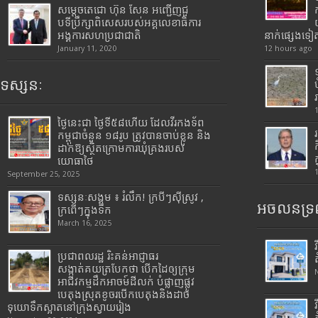
សម្តេចតេជោ ហ៊ុន សែន អញ្ជើញជួ
បទីប្រឹក្សាពិសេសរបស់អគ្គលេខាធិការ
អង្គការសហប្រជាជាតិ
នាក់ផ្សេងទៀ
January 11, 2020
12 hours ago
ទស្សនៈ
ថ្ងៃនេះជា ថ្ងៃទី៥៨ហើយ ដែលវីរកងទ័ព
កម្ពុជាចំនួន ១៨រូប ត្រូវបានចាប់ខ្លួន និង
ដាក់ឱ្យស្ថិតក្រោមការឃុំគ្រងរបស់
យោធាថៃ
September 25, 2025
ទស្សនៈសង្គម ៖ រំលឹក! ក្របីៗស៊ីស្រូវ ,
អចលនទ្រព
ក្រពើៗក្នុងទឹក
March 16, 2025
ប្រជាពលរដ្ឋ រិះគន់អាជ្ញាធរ
សង្កាត់គយត្របែកថា បើកដៃឲ្យក្រុម
អាជីវកម្មដឹកអាចម៍ដីលក់ បំផ្លាញផ្លូវ
បេតុងស្រុតខូចរបើកបេតុងនិងដាច់
ទុយោទឹកស្អាតនៅក្រុងស្វាយរៀង