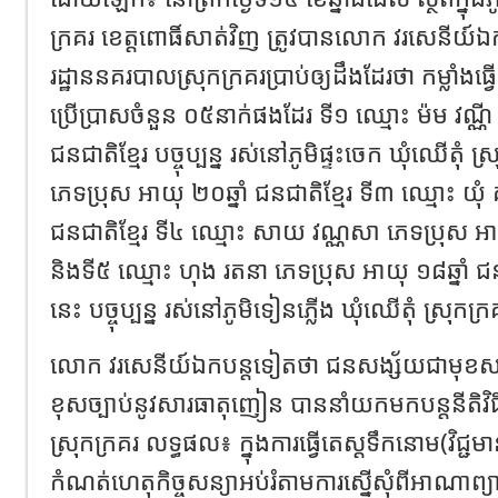
ក្រគរ ខេត្តពោធិ៍សាត់វិញ ត្រូវបានលោក វរសេនីយ៍ឯ
រដ្ឋាននគរបាលស្រុកក្រគរប្រាប់ឲ្យដឹងដែរថា កម្លាំងធ្វ
ប្រើប្រាសចំនួន ០៥នាក់ផងដែរ ទី១ ឈ្មោះ ម៉ម វណ្ណី
ជនជាតិខ្មែរ បច្ចុប្បន្ន រស់នៅភូមិផ្ទះចេក ឃុំឈើតុំ ស្
ភេទប្រុស អាយុ ២០ឆ្នាំ ជនជាតិខ្មែរ ទី៣ ឈ្មោះ យុំ 
ជនជាតិខ្មែរ ទី៤ ឈ្មោះ សាយ វណ្ណសា ភេទប្រុស អាយុ
និងទី៥ ឈ្មោះ ហុង រតនា ភេទប្រុស អាយុ ១៨ឆ្នាំ ជនជ
នេះ បច្ចុប្បន្ន រស់នៅភូមិទៀនភ្លើង ឃុំឈើតុំ ស្រុកក្
លោក វរសេនីយ៍ឯកបន្តទៀតថា ជនសង្ស័យជាមុខសញ្ញ
ខុសច្បាប់នូវសារធាតុញៀន បាននាំយកមកបន្តនីតិវិ
ស្រុកក្រគរ លទ្ធផល៖ ក្នុងការធ្វើតេស្តទឹកនោម(វិជ្ជ
កំណត់ហេតុកិច្ចសន្យាអប់រំតាមការស្នើសុំពីអាណាព