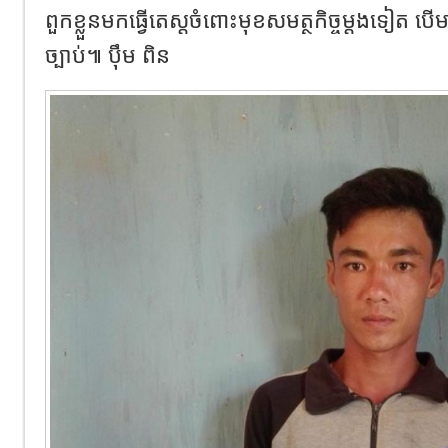
ពួកខ្លួនមកធ្វើតេស្តចំពោះមុខសមត្ថកិច្ចម្តងទៀត 
ច្បាប់៕ ប៉ឹម ពិន