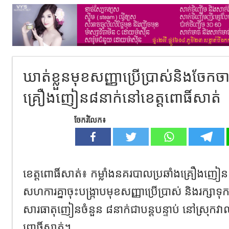
ឃាត់ខ្លួនមុខសញ្ញាប្រើប្រាស់និងចែក
គ្រឿងញៀន៨នាក់នៅខេត្តពោធិ៍សាត់
ចែករំលែក៖
ខេត្តពោធិ៍សាត់៖ កម្លាំងនគរបាលប្រឆាំងគ្រឿងញៀន ប៉ុ
សហការគ្នាចុះបង្រ្កាបមុខសញ្ញាប្រើប្រាស់ និងរក្សា
សារធាតុញៀនចំនួន ៨នាក់ជាបន្តបន្ទាប់ នៅស្រុកវាលវ
ពោធិ៍សាត់។