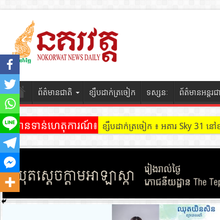
ព័ត៌មានជាតិ
ខ្សឹបដាក់ត្រចៀក
ទស្សនៈ
ព័ត៌មានអន្តរជ
ព័ត៌មានទាន់ហេតុការណ៍៖
ខ្សឹបដាក់ត្រចៀក ៖ ដល់ករ ! ឈ្មួញដ