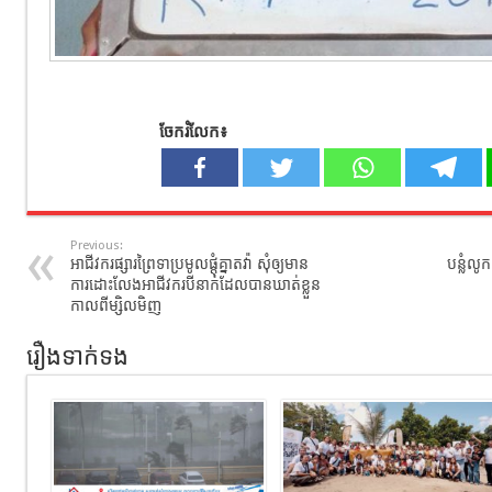
ចែករំលែក៖
Previous:
អាជីវករផ្សារព្រៃទាប្រមូលផ្តុំគ្នាតវ៉ា សុំឲ្យមាន
បន្លំលូ
ការដោះលែងអាជីវករបីនាក់ដែលបានឃាត់ខ្លួន
កាលពីម្សិលមិញ
រឿងទាក់ទង