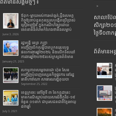
ព័ត៌មានសង្គមថ្មីៗ ៖
>
ឪពុក-ម្ដាយអស់ការអត់ធ្មត់,ប្ដឹងសមត្ថ
សាលាប៊ែលធ
កិច្ចឱ្យចាប់ខ្លួនកូនប្រុសបង្កើតប្រើប្រាស់
សិក្សា២
គ្រឿងញៀន ក្នុងករណីហិង្សាដោយ
ចេតនានិងគំរាមកំហែងថានឹងសម្លាប់
ថ្ងៃទី០៣ក
June 3, 2026
រដ្ឋមន្រ្តី​ នេត្រ​ ភក្ត្រា​
អញ្ជើញបើកសន្និបាតបូកសរុបលទ្ធ
ព័ត៌មានអន្
ផលការងារឆ្នាំ២០២៤ និងលើកទិសដៅ
ការងារឆ្នាំ២០២៥របស់​ក្រសួង​ព័ត៌មាន​
January 21, 2025
សកម្មភាពសម្តេចតេជោ ហ៊ុន សែន
អញ្ជើញបំពេញទស្សនកិច្ចផ្លូវការ នៅរដ្ឋ
ធានីហាវ៉ាណា សាធារណរដ្ឋគុយបា
September 25, 2022
ខេត្តក្រចេះ នៅថ្ងៃទី ៣ ខែកក្កដានេះ
មានករណីស្លាប់ដោយសារជំងឺកូវីដ-១៩
ចំនួន ០១នាក់ ជាបុរសជនជាតិខ្មែរអាយុ
៨៣ឆ្នាំ
July 3, 2021