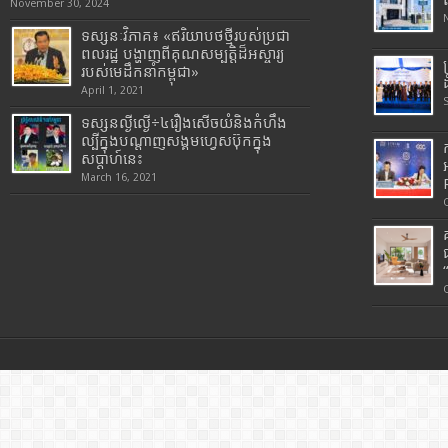
November 30, 2024
ទស្សនៈវិភាគ៖ «ឥរិយាបថថ្មីរបស់ប្រជា
ពលរដ្ឋ បង្ហាញពីគុណសម្បត្តិដ៏អស្ចារ្យ
របស់មេដឹកនាំកម្ពុជា»
April 1, 2021
ទស្សនល្ងីល្ងើ÷៤រឿងសើចយំនិងកំហឹង
ល្បីក្នុងបណ្តាញសង្គមហ្វេសប៊ុកក្នុង
សប្តាហ៍នេះ
March 16, 2021