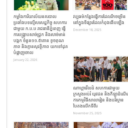
កម្លាំងការិយាល័យនគរបាល
វប្បធម៌កន្លែងធ្វើការដែលរីកចម្រើន
ប្រឆាំងបទល្មើសសេដ្ឋកិច្ច សហការ
នៅក្នុងទីផ្សារដែលកំពុងងើបឡើង
ជាមួយ ក.ប.ប រាជធានីភ្នំពេញ ធ្វើ
December 18, 2025
ការបង្ក្រាបសាច់ជ្រូក និងសាច់មាន់
បង្កក ចំនួន១១.៥តោន ខូចគុណ
ភាព និងគ្មានសុវត្ថិភាព យកទៅដុត
បំផ្លាញចោល
January 22, 2026
ណាហ្គាវើលដ៍ សហការជាមួយ
ក្រសួងអប់រំ យុវជន និងកីឡាដំណើ
ការកម្មវិធីសាលារៀន និងបរិស្ថាន
បៃតងលើកទីពីរ
November 25, 2025