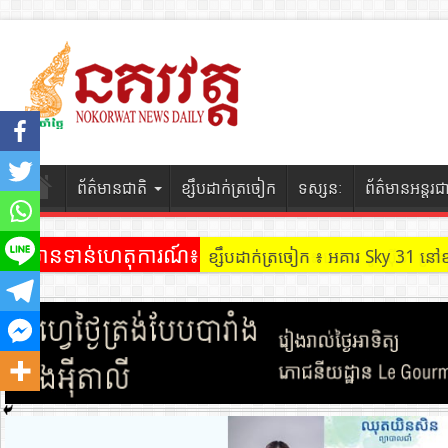
ព័ត៌មានជាតិ
ខ្សឹបដាក់ត្រចៀក
ទស្សនៈ
ព័ត៌មានអន្តរជ
ព័ត៌មានទាន់ហេតុការណ៍៖
ខ្សឹបដាក់ត្រចៀក ៖ អគារ Sky 31 នៅ