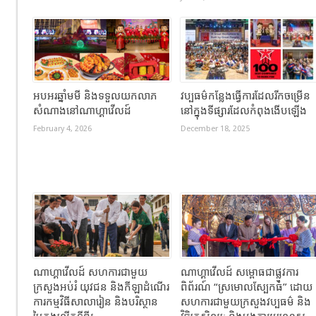
អបអរឆ្នាំមមី និងទទួលយកលាភ
វប្បធម៌កន្លែងធ្វើការដែលរីកចម្រើន
សំណាងនៅណាហ្គាវើលដ៍
នៅក្នុងទីផ្សារដែលកំពុងងើបឡើង
February 4, 2026
December 18, 2025
ណាហ្គាវើលដ៍ សហការជាមួយ
ណាហ្គាវើលដ៍ សម្ពោធជាផ្លូវការ
ក្រសួងអប់រំ យុវជន និងកីឡាដំណើរ
ពិព័រណ៍ “ស្រមោលស្បែកធំ” ដោយ
ការកម្មវិធីសាលារៀន និងបរិស្ថាន
សហការជាមួយក្រសួងវប្បធម៌ និង