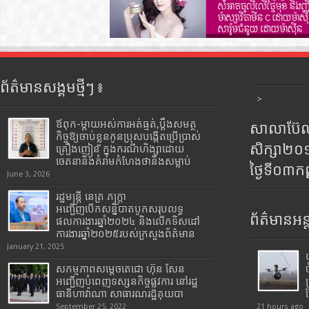
ព័ត៌មានសង្គមថ្មីៗ ៖
>
ឪពុក-ម្ដាយអស់ការអត់ធ្មត់,ប្ដឹងសមត្ថ
សាលាប៊ែលធ
កិច្ចឱ្យចាប់ខ្លួនកូនប្រុសបង្កើតប្រើប្រាស់
សិក្សា២
គ្រឿងញៀន ក្នុងករណីហិង្សាដោយ
ចេតនានិងគំរាមកំហែងថានឹងសម្លាប់
ថ្ងៃទី០៣ក
June 3, 2026
រដ្ឋមន្រ្តី​ នេត្រ​ ភក្ត្រា​
អញ្ជើញបើកសន្និបាតបូកសរុបលទ្ធ
ព័ត៌មានអន្
ផលការងារឆ្នាំ២០២៤ និងលើកទិសដៅ
ការងារឆ្នាំ២០២៥របស់​ក្រសួង​ព័ត៌មាន​
January 21, 2025
សកម្មភាពសម្តេចតេជោ ហ៊ុន សែន
អញ្ជើញបំពេញទស្សនកិច្ចផ្លូវការ នៅរដ្ឋ
ធានីហាវ៉ាណា សាធារណរដ្ឋគុយបា
September 25, 2022
21 hours ago