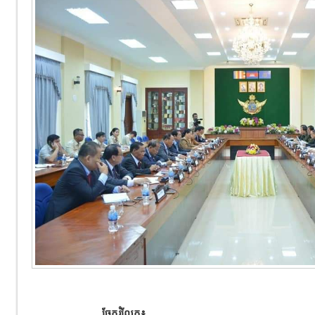
ចែករំលែក៖