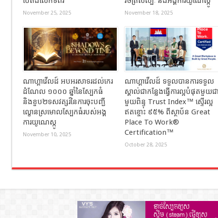
បៃតងលើកទីពីរ
វិចិត្រសិល្បៈ និងអង្គការយូណេស្កូ
November 25, 2025
November 18, 2025
ណាហ្គាវើលដ៍ អបអរសាទរដល់កេរ
ណាហ្គាវើលដ៍ ទទួលបានការទទួល
ដំណែល ១០០០ ឆ្នាំនៃស្បែកធំ
ស្គាល់ជាកន្លែងធ្វើការល្អបំផុតមួយជ
និងខួប២ទសវត្សរ៍នៃការចុះបញ្ជី
មួយពិន្ទុ Trust Index™ ស្ទើរល្អ
ល្ខោនស្រមោលស្បែកធំរបស់អង្គ
ឥតខ្ចោះ ៩៥% ពីស្ថាប័ន Great
ការយូណេស្កូ
Place To Work®
Certification™
November 10, 2025
October 28, 2025