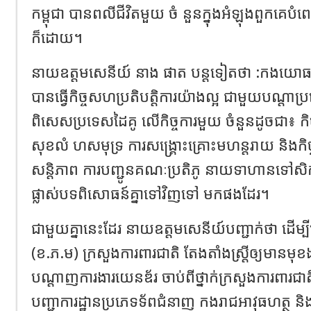
កម្ពុជា បានពលីជីវិតមួយ ចំ នួនក្នុងអំឡុងពួកគ
ក៏ដោយ។
នាយឧត្តមសេនីយ៍ នាង ផាត បន្តទៀតថា :កងយោធព
បានធ្វើកិច្ចសហប្រតិបត្តិការយ៉ាងល្អ ជាមួយបណ្តាប្រ
ពិសេសប្រទេសដៃគូ លើកិច្ចការមួយ ចំនួនដូចជា៖ កិច្ចក
សុខលំ ហសមុទ្រ ការសង្គ្រោះគ្រោះមហន្តរាយ និងកិច្ច
សន្តិភាព ការបញ្ជូនគណៈប្រតិភូ នាយទាហានទៅសិក
ផ្លាស់បទពិសោធន៍គ្នាទៅវិញទៅ មកផងដែរ។
ជាមួយគ្នានេះដែរ នាយឧត្តមសេនីយ៍បញ្ជាក់ថា ដើម្បី
(ខ.ភ.ម) ក្រសួងការពារជាតិ តែងតាំងស្រ្តីឲ្យមានមុខង
បណ្តាញការងារយេនឌ័រ ចាប់ពីថ្នាក់ក្រសួងការពារជាតិ
បញ្ជាការដ្ឋានប្រភេទទ័ពជំនាញ កងរាជអាវុធហត្ថ 