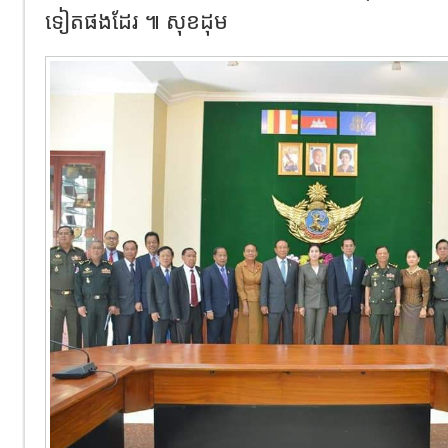
ទៀតផងដែរ ៕ សុខដុម