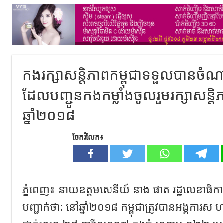
កងរក្សាសន្តិភាពកម្ពុជាទទួលបានចំណាត់
ដែលបញ្ជូនកងកម្លាំងចូលរួមរក្សាសន
ឆ្នាំ២០១៨
ចែករំលែក៖
ភ្នំពេញ៖ នាយឧត្តមសេនីយ៍ នាង ផាត រដ្ឋលេខាធិការ
បញ្ជាក់ថា: នៅឆ្នាំ២០១៨ កម្ពុជាត្រូវបានអង្គការស 