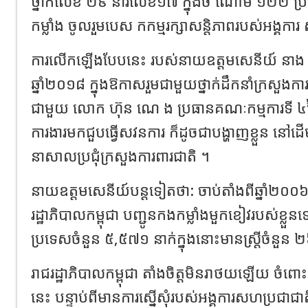
ថ្នាក់លេខ ២៩ នារីលេខ១៧ ក្នុងចំ ណោម ១២២ ប
កម្លាំង ចូលរួមបេស កកម្មរក្សាសន្តិភាពរបស់អង្គកា
ការលើកឡើងបែបនេះ របស់នាយឧត្តមសេនីយ៍ នាង ផ
ឆ្នាំ២០១៨ ក្នុងឱកាសរួមជាមួយថ្នាក់ដឹកនាំក្រសួងការ
ជាមួយ លោក ហ៊ុន ណេ ង ប្រធានគណៈកម្មការទី ៤នៃរ
ការងារមកជួបធ្វើសវនការ ក៏ដូចជាបង្ហាញខ្លួន នៅដើ
នាសាលប្រជុំក្រសួងការពារជាតិ ។
នាយឧត្តមសេនីយ៍បន្តទៀតថា: ចាប់តាំងពីឆ្នាំ២០០៦ រ
រដ្ឋាភិបាលកម្ពុជា បញ្ជូនកងកម្លាំងមួកខៀវរបស់ខ្
ប្រទេសចំនួន ៥,៥៧១ នាក់ក្នុងនោះមានស្រ្តីចំនួន
រាជរដ្ឋាភិបាលកម្ពុជា តាំងចិត្តមិនរាថយឡើយ ចំពោ
នេះ បន្ទាប់ពីមានការស្នើសុំរបស់អង្គការសហប្រជាជា