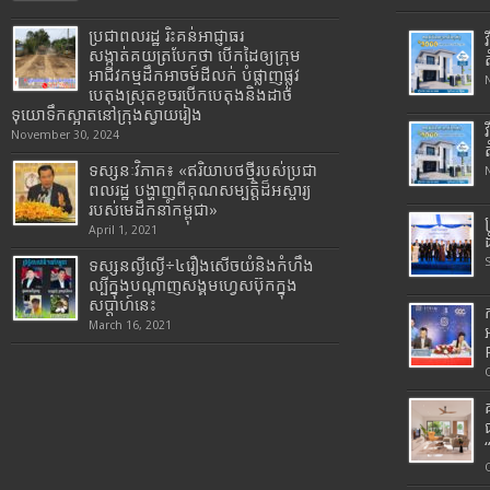
ប្រជាពលរដ្ឋ រិះគន់អាជ្ញាធរ
សង្កាត់គយត្របែកថា បើកដៃឲ្យក្រុម
អាជីវកម្មដឹកអាចម៍ដីលក់ បំផ្លាញផ្លូវ
បេតុងស្រុតខូចរបើកបេតុងនិងដាច់
ទុយោទឹកស្អាតនៅក្រុងស្វាយរៀង
November 30, 2024
ទស្សនៈវិភាគ៖ «ឥរិយាបថថ្មីរបស់ប្រជា
ពលរដ្ឋ បង្ហាញពីគុណសម្បត្តិដ៏អស្ចារ្យ
របស់មេដឹកនាំកម្ពុជា»
April 1, 2021
ទស្សនល្ងីល្ងើ÷៤រឿងសើចយំនិងកំហឹង
ល្បីក្នុងបណ្តាញសង្គមហ្វេសប៊ុកក្នុង
សប្តាហ៍នេះ
March 16, 2021