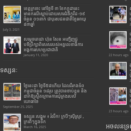
ខេត្តក្រចេះ នៅថ្ងៃទី ៣ ខែកក្កដានេះ
មានករណីស្លាប់ដោយសារជំងឺកូវីដ-១៩
ចំនួន ០១នាក់ ជាបុរសជនជាតិខ្មែរអាយុ
៨៣ឆ្នាំ
July 3, 2021
សម្តេចតេជោ ហ៊ុន សែន អញ្ជើញជួ
បទីប្រឹក្សាពិសេសរបស់អគ្គលេខាធិការ
អង្គការសហប្រជាជាតិ
January 11, 2020
22 hours ago
ទស្សនៈ
ថ្ងៃនេះជា ថ្ងៃទី៥៨ហើយ ដែលវីរកងទ័ព
កម្ពុជាចំនួន ១៨រូប ត្រូវបានចាប់ខ្លួន និង
ដាក់ឱ្យស្ថិតក្រោមការឃុំគ្រងរបស់
យោធាថៃ
September 25, 2025
23 hours ago
ទស្សនៈសង្គម ៖ រំលឹក! ក្របីៗស៊ីស្រូវ ,
ក្រពើៗក្នុងទឹក
អចលនទ្រព
March 16, 2025