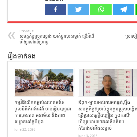
Previous:
សមត្ថកិច្ចស្រុកស្ទោង ឃាត់ខ្លួនបុរសម្នាក់ ប្រើអំពើ
ស្រាបៀរ
ហិង្សាទៅលើប្រពន្ធ
រឿងទាក់ទង
កម្មវិធីលើកកម្ពស់សហគមន៍៖
ឪពុក-ម្ដាយអស់ការអត់ធ្មត់,ប្ដឹង
មូលនិធិកំពង់ដេវ៉ា ចាប់ផ្តើមយុទ្ធនា
សមត្ថកិច្ចឱ្យចាប់ខ្លួនកូនប្រុសបង្កើ
ការសុខភាព អនាម័យ និងភាព
ប្រើប្រាស់គ្រឿងញៀន ក្នុងករណី
សម្អាតនៅភូមិអុង
ហិង្សាដោយចេតនានិងគំរាម
កំហែងថានឹងសម្លាប់
June 22, 2026
June 3, 2026