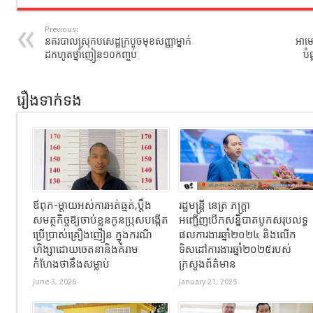
Previous:
នគរបាលស្រុកបសេដ្ឋក្របួចមុខសញ្ញាម្នាក់
អាមេ
ដកហូតថ្នាំញៀន១០កញ្ចប់
បំ
រឿងទាក់ទង
ឪពុក-ម្ដាយអស់ការអត់ធ្មត់,ប្ដឹង
រដ្ឋមន្រ្តី​ នេត្រ​ ភក្ត្រា​
សមត្ថកិច្ចឱ្យចាប់ខ្លួនកូនប្រុសបង្កើត
អញ្ជើញបើកសន្និបាតបូកសរុបលទ្ធ
ប្រើប្រាស់គ្រឿងញៀន ក្នុងករណី
ផលការងារឆ្នាំ២០២៤ និងលើក
ហិង្សាដោយចេតនានិងគំរាម
ទិសដៅការងារឆ្នាំ២០២៥របស់​
កំហែងថានឹងសម្លាប់
ក្រសួង​ព័ត៌មាន​
June 3, 2026
January 21, 2025