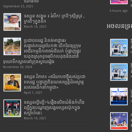
យោធាថៃ
September 25, 2025
6 hours ago
ទស្សនៈសង្គម ៖ រំលឹក! ក្របីៗស៊ីស្រូវ ,
ក្រពើៗក្នុងទឹក
អចលនទ្រព
March 16, 2025
ប្រជាពលរដ្ឋ រិះគន់អាជ្ញាធរ
សង្កាត់គយត្របែកថា បើកដៃឲ្យក្រុម
អាជីវកម្មដឹកអាចម៍ដីលក់ បំផ្លាញផ្លូវ
បេតុងស្រុតខូចរបើកបេតុងនិងដាច់
ទុយោទឹកស្អាតនៅក្រុងស្វាយរៀង
November 30, 2024
ទស្សនៈវិភាគ៖ «ឥរិយាបថថ្មីរបស់ប្រជា
ពលរដ្ឋ បង្ហាញពីគុណសម្បត្តិដ៏អស្ចារ្យ
របស់មេដឹកនាំកម្ពុជា»
April 1, 2021
ទស្សនល្ងីល្ងើ÷៤រឿងសើចយំនិងកំហឹង
ល្បីក្នុងបណ្តាញសង្គមហ្វេសប៊ុកក្នុង
សប្តាហ៍នេះ
March 16, 2021