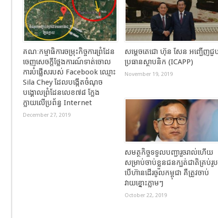
គណៈកម្មាធិការចម្រុះកិច្ចការព្រំដែន
សម្តេចតេជោ ហ៊ុន សែន អញ្ជើញជួ
ចេញសេចក្តីថ្លែងការណ៍ទាត់ចោល
ប្រធានស្ថាបនិក (ICAPP)​
ការបំផ្លើសរបស់ Facebook ឈ្មោះ
November 19, 2019
Sila Chey ដែលបង្កើតចំណុច
បង្គោលព្រំដែនលេខ៧៨ ក្លែង
ក្លាយលើប្រព័ន្ធ Internet
December 27, 2019
សមត្ថកិច្ចទទួលបញ្ជារួចរាល់ហើយ
សម្រាប់ចាប់ខ្លួនជនក្បត់ជាតិគ្រប់រូប
បើហ៊ានដើរចូលកម្ពុជា គឺត្រូវចាប់
វាយខ្នោះភ្លាមៗ
October 22, 2019