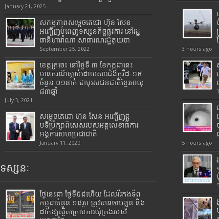
January 21, 2025
សកម្មភាពសម្តេចតេជោ ហ៊ុន សែន
អញ្ជើញបំពេញទស្សនកិច្ចផ្លូវការ នៅរដ្ឋ
ធានីហាវ៉ាណា សាធារណរដ្ឋគុយបា
September 25, 2022
3 hours ago
ខេត្តក្រចេះ នៅថ្ងៃទី ៣ ខែកក្កដានេះ
មានករណីស្លាប់ដោយសារជំងឺកូវីដ-១៩
ចំនួន ០១នាក់ ជាបុរសជនជាតិខ្មែរអាយុ
៨៣ឆ្នាំ
July 3, 2021
សម្តេចតេជោ ហ៊ុន សែន អញ្ជើញជួ
បទីប្រឹក្សាពិសេសរបស់អគ្គលេខាធិការ
អង្គការសហប្រជាជាតិ
January 11, 2020
5 hours ago
ទស្សនៈ
ថ្ងៃនេះជា ថ្ងៃទី៥៨ហើយ ដែលវីរកងទ័ព
កម្ពុជាចំនួន ១៨រូប ត្រូវបានចាប់ខ្លួន និង
ដាក់ឱ្យស្ថិតក្រោមការឃុំគ្រងរបស់