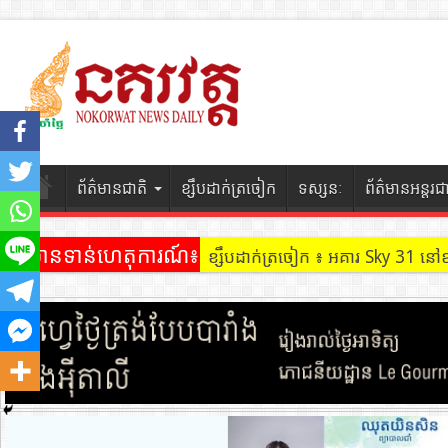
ព័ត៌មានជាតិ
ខ្សឹបដាក់ត្រចៀក
ទស្សនៈ
ព័ត៌មានអន្តរជ
ព័ត៌មានទាន់ហេតុការណ៍៖
ខ្សឹបដាក់ត្រចៀក ៖ អគារ Sky 31 នៅ