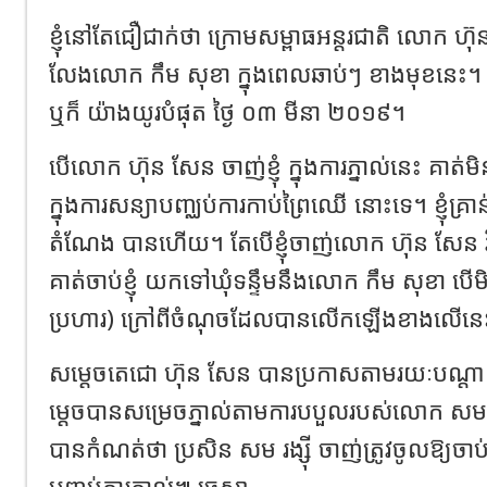
ខ្ញុំនៅតែជឿជាក់ថា ក្រោមសម្ពាធអន្តរជាតិ លោក ហ៊ុន 
លែងលោក កឹម សុខា ក្នុងពេលឆាប់ៗ ខាងមុខនេះ។ អ
ឬក៏ យ៉ាងយូរបំផុត ថ្ងៃ ០៣ មីនា ២០១៩។
បើលោក ហ៊ុន សែន ចាញ់ខ្ញុំ ក្នុងការភ្នាល់នេះ គាត់ម
ក្នុងការសន្យាបញ្ឈប់ការកាប់ព្រៃឈើ នោះទេ។ ខ្ញុំគ្រា
តំណែង បានហើយ។ តែបើខ្ញុំចាញ់លោក ហ៊ុន សែន វិញ ខ
គាត់ចាប់ខ្ញុំ យកទៅឃុំទន្ទឹមនឹងលោក កឹម សុខា បើមិនប
ប្រហារ) ក្រៅពីចំណុចដែលបានលើកឡើងខាងលើនេ
សម្តេចតេជោ ហ៊ុន សែន បានប្រកាសតាមរយៈបណ
ម្តេចបានសម្រេចភ្នាល់តាមការបបួលរបស់លោក សម 
បានកំណត់ថា ប្រសិន សម រង្ស៊ី ចាញ់ត្រូវចូលឱ្យចាប់ខ្ល
បញ្ចប់ការភ្នាល់៕ ចេស្តា