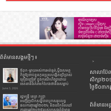
ព័ត៌មានសង្គមថ្មីៗ ៖
>
ឪពុក-ម្ដាយអស់ការអត់ធ្មត់,ប្ដឹងសមត្ថ
សាលាប៊ែលធ
កិច្ចឱ្យចាប់ខ្លួនកូនប្រុសបង្កើតប្រើប្រាស់
សិក្សា២
គ្រឿងញៀន ក្នុងករណីហិង្សាដោយ
ចេតនានិងគំរាមកំហែងថានឹងសម្លាប់
ថ្ងៃទី០៣ក
June 3, 2026
រដ្ឋមន្រ្តី​ នេត្រ​ ភក្ត្រា​
អញ្ជើញបើកសន្និបាតបូកសរុបលទ្ធ
ព័ត៌មានអន្
ផលការងារឆ្នាំ២០២៤ និងលើកទិសដៅ
ការងារឆ្នាំ២០២៥របស់​ក្រសួង​ព័ត៌មាន​