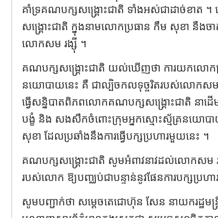
គាំទ្រ​គណបក្ស​សង្គ្រោះ​ជាតិ​ ទាំង​អស់​ជា​ដាច់ខាត​ ។ 
សង្គ្រោះ​ជាតិ​ ក្នុង​នាម​លោក​ប្រធាន​ កឹម​ សុខា​ នឹង​ចាត់​វ
លោក​សម​ រង្ស៊ី​ ។
គណបក្ស​សង្គ្រោះ​ជាតិ​ យល់​ឃើញ​ថា​ ការ​យក​លោក​ប្រ
នយោបាយ​នេះ​ គឺ​ ជា​ល្បិច​កល​ទុច្ចរិត​របស់​លោក​សម​ រង
ធ្វើ​សន្និបាត​ពិភពលោក​គណបក្ស​សង្គ្រោះ​ជាតិ​ នា​ដើម​ខែ​
បង្ខំ​ និង​ សងសឹក​ចំពោះ​ក្រុម​អ្នក​ស្មោះ​ស្ម័គ្រ​នយ
សុខា​ ដែល​ប្រឆាំង​នឹង​ការ​ធ្វើ​បក្ស​ប្រហារ​មួយ​នេះ​ ។
គណបក្ស​សង្គ្រោះ​ជាតិ​ សូម​អំពាវនាវ​ដល់​លោក​សម​ រង្ស
របស់​លោក​ ឱ្យ​បញ្ឈប់​ជា​បន្ទាន់​នូវ​ផែនការ​បក្ស​ប្រហា
សូម​បញ្ជាក់​ថា​ សម្តេច​តេជោ​ហ៊ុន​ សែន​ នាយករដ្ឋមន្ត្រី