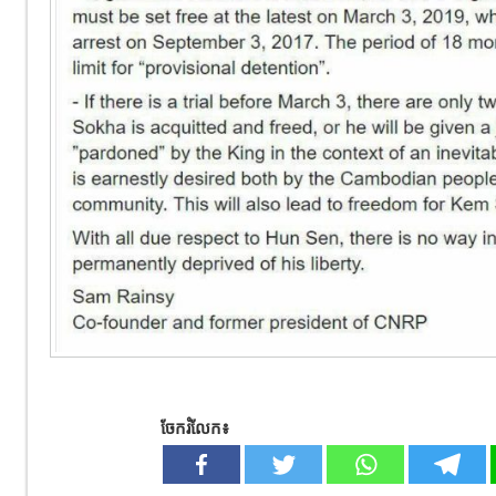
ចែករំលែក៖