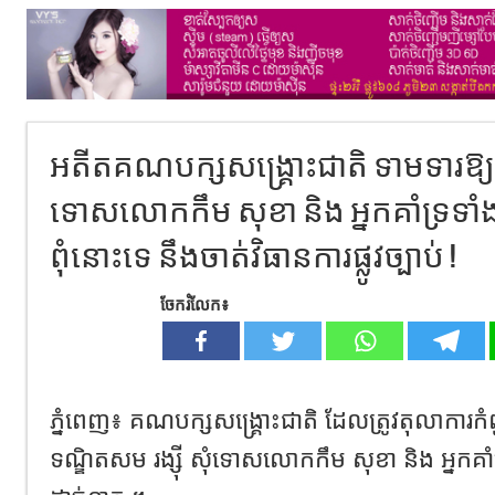
អតីត​គណបក្ស​សង្គ្រោះ​ជាតិ​ ទាមទារ​ឱ្យ​ទណ
ទោស​លោក​កឹម​ សុខា​ និង​ អ្នក​គាំទ្រ​ទាំ
ពុំ​នោះ​ទេ​ នឹង​ចាត់​វិធានការ​ផ្លូវ​ច្បាប់​ !
ចែករំលែក៖
ភ្នំពេញ​៖​ គណបក្ស​សង្គ្រោះ​ជាតិ​ ដែល​ត្រូវ​តុលាការ​
ទណ្ឌិត​សម​ រង្ស៊ី​ សុំទោស​លោក​កឹម​ សុខា​ និង​ អ្នក​គ