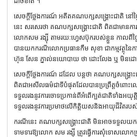
ដាច់ខាត​ ។
សេចក្ដី​ថ្លែង​ការណ៍​ អតីត​គណបក្ស​សង្គ្រោះ​ជាតិ​ នៅ​ថ្ងៃទី
នេះ​ សរសេរ​ថា​ គណបក្ស​សង្គ្រោះ​ជាតិ​ ពិត​ជា​មានការ​ខ
លោក​សម​ រង្ស៊ី​ តាម​រយៈ​ហ្វេសប៊ុក​របស់​ខ្លួន​ កាលពី​ថ្ងៃទី
បាន​យក​ករណី​លោក​ប្រធាន​កឹម​ សុខា​ ជា​កម្មវត្ថុ​នៃ​ក
ហ៊ុន​ សែន​ ភ្នាល់​នយោបាយ​ ថា​ ដោះលែង​ ឬ​ មិន​ដោ
សេចក្ដី​ថ្លែង​ការណ៍​ ដដែល​ បន្ត​ថា​ គណបក្ស​សង្គ្រោះ​ជាត
ពិត​ជា​អសីលធម៌​ជា​ទីបំផុត​ដែល​បាន​ប្រព្រឹត្ត​ចំពោះ​
ទទួល​រង​នូវ​ការ​ចោទប្រកាន់​ពី​អំពើ​ក្បត់ជាតិ​ទាំង​អយុត
ទទួល​រង​នូវ​ការ​ប្រមាថ​លើ​កិត្តិយស​និង​អាយុ​ជីវិត​
ករណី​នេះ​ គណបក្ស​សង្គ្រោះ​ជាតិ​ មិន​អាច​ទទួល​យក
ទាមទារ​ឱ្យ​លោក​ សម​ រង្ស៊ី​ ត្រូវ​ធ្វើ​ការ​សុំទោស​លោក​ប្