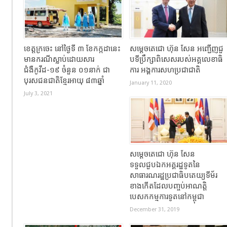
ខេត្តក្រចេះ នៅថ្ងៃទី ៣ ខែកក្កដានេះ
សម្តេចតេជោ ហ៊ុន សែន អញ្ជើញជួ
មានករណីស្លាប់ដោយសារ
បទីប្រឹក្សាពិសេសរបស់អគ្គលេខាធិ
ជំងឺកូវីដ-១៩ ចំនួន ០១នាក់ ជា
ការ អង្គការសហប្រជាជាតិ
បុរសជនជាតិខ្មែរអាយុ ៨៣ឆ្នាំ
January 11, 2020
July 3, 2021
សម្តេចតេជោ ហ៊ុន សែន
ទទួលជួបឯកអគ្គរដ្ឋទូតនៃ
សាធារណរដ្ឋប្រជាធិបតេយ្យទីម័រ
ខាងកើតដែលបញ្ចប់អាណត្តិ
បេសកកម្មការទូតនៅកម្ពុជា
December 31, 2019