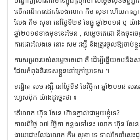
បណ្ដាញ​សារព័ត៌មានក្នុងស្រុកថា​ សម្តេច​សុខចិត្ត​ភ្នាល់
លើករណីការដោះលែងលោក កឹម សុខា ហើយការភ្នា
លែង កឹម សុខា នៅថ្ងៃទី២៩ ខែធ្នូ ឆ្នាំ២០១៨ ឬ​ យ៉ា
ឆ្នាំ២០១៩​ខាងមុខនេះមែន​ , សម្តេចតេជោ នឹងចុះច
ការដោះលែងទេ នោះ សម រង្ស៊ី នឹងត្រូវចូលឱ្យចាប់ខ្លួ
ការ​សម្រច​របស់​សម្តេច​តេជោ​ គឺ​ ដើម្បី​ឆ្លើយតប​នឹង​សារ
ដែល​កំពុង​និរទេស​ខ្លួន​នៅ​ក្រៅ​ប្រទេស​ ។
ទណ្ឌិត​ សម​ រង្ស៊ី​ នៅ​ថ្ងៃទី​៩​ ខែ​វិច្ឆិកា​ ឆ្នាំ​២០១៨
ហ្វេសប៊ុក​ យ៉ាង​ដូច្នេះ​ថា​ ៖
តើលោក ហ៊ុន សែន ហ៊ានភ្នាល់ជាមួយខ្ញុំទេ?
កាលពីថ្ងៃ ០៧ វិច្ឆិកា កន្លងទៅនេះ លោក ហ៊ុន សែ
ងាយដោះលែងលោក កឹម សុខា ទេ ទាល់តែចាំសេះដុ