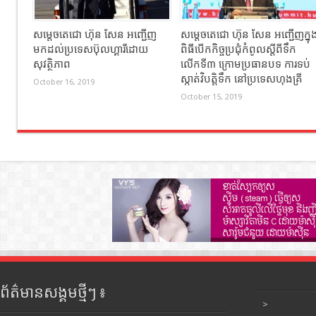
សម្តេចតេជោ ហ៊ុន សែន អញ្ជើញ
សម្តេចតេជោ ហ៊ុន សែន អញ្ជើញក្នុ
មកដល់ប្រទេសប៊ុលហ្គារីដោយ
ពិធីបើកកិច្ចប្រជុំកំពូលស្តីពីទឹក
សុវត្ថិភាព
លើកទី៣ ក្រោមប្រធានបទ ការទប់
ស្កាត់វិបត្តិទឹក នៅប្រទេសហុងគ្រី
October 16, 2019
October 15, 2019
ព័ត៌មានសង្គមថ្មីៗ ៖
>