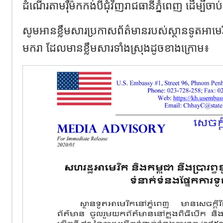
ដំណើរតាមរ៉ឺម៉កកង់បី​ជុំវិញ​រាជធានី​ភ្នំពេញ ដើម្បីចាប
សូមអានខ្លឹមសារ​ប្រកាសព័ត៌មាន​របស់ស្ថានទូត​អាមេរិក​
មករា ដែលមានខ្លឹមសារទាំងស្រុងដូចខាងក្រោម៖