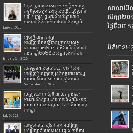
ឪពុក-ម្ដាយអស់ការអត់ធ្មត់,ប្ដឹងសមត្ថ
សាលាប៊ែលធ
កិច្ចឱ្យចាប់ខ្លួនកូនប្រុសបង្កើតប្រើប្រាស់
សិក្សា២
គ្រឿងញៀន ក្នុងករណីហិង្សាដោយ
ចេតនានិងគំរាមកំហែងថានឹងសម្លាប់
ថ្ងៃទី០៣ក
June 3, 2026
រដ្ឋមន្រ្តី​ នេត្រ​ ភក្ត្រា​
អញ្ជើញបើកសន្និបាតបូកសរុបលទ្ធ
ព័ត៌មានអន្
ផលការងារឆ្នាំ២០២៤ និងលើកទិសដៅ
ការងារឆ្នាំ២០២៥របស់​ក្រសួង​ព័ត៌មាន​
January 21, 2025
សកម្មភាពសម្តេចតេជោ ហ៊ុន សែន
អញ្ជើញបំពេញទស្សនកិច្ចផ្លូវការ នៅរដ្ឋ
ធានីហាវ៉ាណា សាធារណរដ្ឋគុយបា
September 25, 2022
ខេត្តក្រចេះ នៅថ្ងៃទី ៣ ខែកក្កដានេះ
មានករណីស្លាប់ដោយសារជំងឺកូវីដ-១៩
ចំនួន ០១នាក់ ជាបុរសជនជាតិខ្មែរអាយុ
៨៣ឆ្នាំ
July 3, 2021
សម្តេចតេជោ ហ៊ុន សែន អញ្ជើញជួ
បទីប្រឹក្សាពិសេសរបស់អគ្គលេខាធិការ