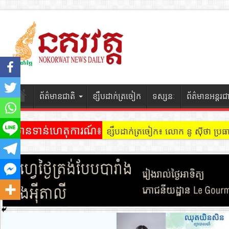
ព័ត៌មានជាតិ
ខ្សឹបដាក់ត្រចៀក
ទស្សនៈ
ព័ត៌មានអន្តរជ
ព័ត៌មានទាន់ហេតុការណ៍៖
ខ្សឹបដាក់ត្រចៀក ៖ អគារ Sky 31 នៅ