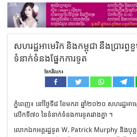
សហរដ្ឋអាមេរិក និងកម្ពុជា នឹងប្រារព
ទំនាក់ទំនង​ផ្នែកការទូត
ចែករំលែក៖
ភ្នំពេញ៖ នៅថ្ងៃទី៨ ខែមករា ឆ្នាំ២០២០ សហរដ្ឋអាមេរិ
លើកទី៧០ នៃទំនាក់ទំនង​ការទូត​​រវាងគ្នា ។
លោកឯកអគ្គរដ្ឋទូត W. Patrick Murphy និងបុគ្គលិក