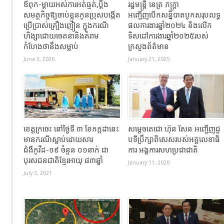
ឪពុក-ម្ដាយអស់ការអត់ធ្មត់,ប្ដឹង
រដ្ឋមន្រ្តី​ នេត្រ​ ភក្ត្រា​
សមត្ថកិច្ចឱ្យចាប់ខ្លួនកូនប្រុសបង្កើត
អញ្ជើញបើកសន្និបាតបូកសរុបលទ្ធ
ប្រើប្រាស់គ្រឿងញៀន ក្នុងករណី
ផលការងារឆ្នាំ២០២៤ និងលើក
ហិង្សាដោយចេតនានិងគំរាម
ទិសដៅការងារឆ្នាំ២០២៥របស់​
កំហែងថានឹងសម្លាប់
ក្រសួង​ព័ត៌មាន​
June 3, 2026
January 21, 2025
ខេត្តក្រចេះ នៅថ្ងៃទី ៣ ខែកក្កដានេះ
សម្តេចតេជោ ហ៊ុន សែន អញ្ជើញជួ
មានករណីស្លាប់ដោយសារ
បទីប្រឹក្សាពិសេសរបស់អគ្គលេខាធិ
ជំងឺកូវីដ-១៩ ចំនួន ០១នាក់ ជា
ការ អង្គការសហប្រជាជាតិ
បុរសជនជាតិខ្មែរអាយុ ៨៣ឆ្នាំ
January 11, 2020
July 3, 2021