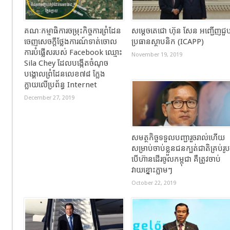
គណៈកម្មាធិការចម្រុះកិច្ចការព្រំដែន
សម្តេចតេជោ ហ៊ុន សែន អញ្ជើញជួ
ចេញសេចក្តីថ្លែងការណ៍ទាត់ចោល
ប្រធានស្ថាបនិក (ICAPP)​
ការបំផ្លើសរបស់ Facebook ឈ្មោះ
November 19, 2019
Sila Chey ដែលបង្កើតចំណុច
បង្គោលព្រំដែនលេខ៧៨ ក្លែង
ក្លាយលើប្រព័ន្ធ Internet
December 27, 2019
សមត្ថកិច្ចទទួលបញ្ជារួចរាល់ហើយ
សម្រាប់ចាប់ខ្លួនជនក្បត់ជាតិគ្រប់រូប
បើហ៊ានដើរចូលកម្ពុជា គឺត្រូវចាប់
វាយខ្នោះភ្លាមៗ
October 22, 2019