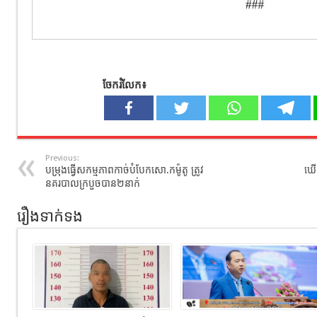
ចែករំលែក៖
Previous:
បម្រុងធ្វើសកម្មភាពកាច់បំបែកសោ.កម៉ូតូ ត្រូវ
ឃើញ
នគរបាលក្របួចបាន២នាក់
រឿងទាក់ទង