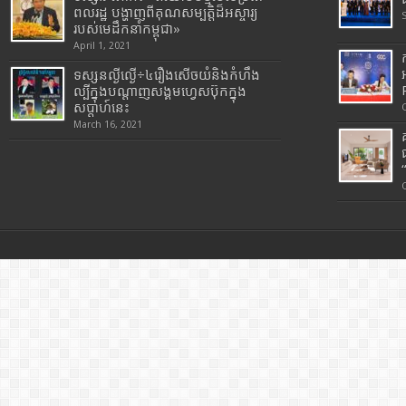
ពលរដ្ឋ បង្ហាញពីគុណសម្បត្តិដ៏អស្ចារ្យ
របស់មេដឹកនាំកម្ពុជា»
April 1, 2021
ទស្សនល្ងីល្ងើ÷៤រឿងសើចយំនិងកំហឹង
ល្បីក្នុងបណ្តាញសង្គមហ្វេសប៊ុកក្នុង
សប្តាហ៍នេះ
March 16, 2021