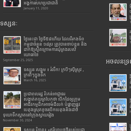
អង្គការសហប្រជាជាតិ
January 11, 2020
ទស្សនៈ
ថ្ងៃនេះជា ថ្ងៃទី៥៨ហើយ ដែលវីរកងទ័ព
កម្ពុជាចំនួន ១៨រូប ត្រូវបានចាប់ខ្លួន និង
ដាក់ឱ្យស្ថិតក្រោមការឃុំគ្រងរបស់
យោធាថៃ
អចលនទ្រព
September 25, 2025
ទស្សនៈសង្គម ៖ រំលឹក! ក្របីៗស៊ីស្រូវ ,
ក្រពើៗក្នុងទឹក
March 16, 2025
ប្រជាពលរដ្ឋ រិះគន់អាជ្ញាធរ
សង្កាត់គយត្របែកថា បើកដៃឲ្យក្រុម
អាជីវកម្មដឹកអាចម៍ដីលក់ បំផ្លាញផ្លូវ
បេតុងស្រុតខូចរបើកបេតុងនិងដាច់
ទុយោទឹកស្អាតនៅក្រុងស្វាយរៀង
November 30, 2024
ទស្សនៈវិភាគ៖ «ឥរិយាបថថ្មីរបស់ប្រជា