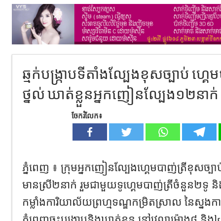
ឆ្មក់បង្ក្រាបទីតាំងល្បែងខុសច្បាប់ ហ្គ
ថ្នល់ ឃាត់ខ្លួនអ្នកញៀនល្បែង១២នាក់
ចែករំលែក៖
ភ្នំពេញ ៖ ក្រុមអ្នកញៀនល្បែងហ្គេមបាញ់ត្រីខុសច្បា
មានស្រី២នាក់ រួមជាមួយទូហ្គេមបាញ់ត្រីចំនួន២ទូ និ
កម្លាំងការិយាល័យព្រហ្មទណ្ឌកម្រិតស្រាល នៃស្នងក
ភ្នំពេញចុះបង្ក្រាបនិងឃាត់ខ្លួន នៅវេលាម៉ោង៨ និង៤០