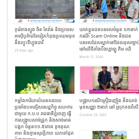
កូរ៉េខាងត្បូង ចិន តៃវ៉ាន់ និងប្រទេស
ឃាត់ខ្លួនជនបរទេសចំនួន ១៣នាក់
អាស៊ីបូព៌ាដទៃទៀតកំពុងប្រឈមមុខ
ករណី Scam Online និងជន
នឹងព្យុះទីហ្វុងបាវី
បរទេសដែលស្នាក់នៅដែលខុសច្បាប
នៅលើទីតាំងបឹងហ្គាឡូ គីម ឈី
29 days ago
March 11, 2026
កម្លាំងការិយាល័យនគរបាល
បង្ក្រាបករណីគ្រឿងញៀន នឹងឃាត់
ប្រឆាំងបទល្មើសសេដ្ឋកិច្ច សហការ
មុខសញ្ញា ២នាក់ នៅ ស្រុកគងពិស
ជាមួយ ក.ប.ប រាជធានីភ្នំពេញ ធ្វើ
October 29, 2025
ការបង្ក្រាបសាច់ជ្រូក និងសាច់មាន់
បង្កក ចំនួន១១.៥តោន ខូចគុណ
ភាព និងគ្មានសុវត្ថិភាព យកទៅដុត