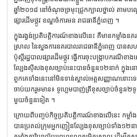
ឆ្នាំ២០១៨ នៅចំណុចច្រមុះជ្រូកក្បាលថ្នាល់ តាមបណ្
ផ្សារដើមថ្កូវ ខណ្ឌចំការមន រាជធានីភ្នំពេញ ។
ក្នុងរង្វង់ប្រតិបត្តិការណ៍ខាងលើនេះ គឺមានកម្លាំងន
ស្រាល នៃស្នងការនគរបាលរាជធានីភ្នំពេញ បានស
ប៉ុស្ដិ៍រដ្ឋបាលផ្សារដើមថ្កូវ ធ្វើការចុះបង្ក្រាបករណ
ល្បែងសុីសងខុសច្បាប់នេះបានចំនួន១២នាក់ ក្នុង
ពួកគេទាំងនេះនៅមិនទាន់ស្គាល់អត្តសញ្ញាណនោះទេ ព
ចាប់យករួមមាន៖ ទូហ្គេមបាញ់ត្រីខុសច្បាប់ចំនួន២ទូ 
មួយចំនួនទៀត ។
ក្រោយពីបញ្ចប់កិច្ចប្រតិបត្តិការណ៍ខាងលើនេះ កម្លាំងនគ
បានប្រគល់ក្រុមអ្នកញៀនល្បែងខុសច្បាប់ទាំង១២នាក
កម្លាំងការិយាល័យព្រហ្មទណ្ឌកម្រិតស្រាល ដើម្បីក