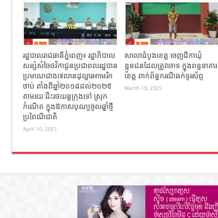
រដ្ឋបាលរាជធានីភ្នំពេញ៖ រដ្ឋាភិបាល
សាលាដំបូងខេត្ត ចេញដីកាឃុំ
សន្សំសំចៃថវិកាជូនប្រជាពលរដ្ឋបាន
ខ្លួនជនដែលត្រូវចោទ ក្នុងពន្ធនាគារ
ប្រមាណជាង៧លានដុល្លារអាមេរិក
ខេត្ត ពាក់ព័ន្ធករណីឆក់ទូរស័ព្ទ
ចាប់ តាំងពីឆ្នាំ២០១៨ដល់២០២៥
March 19, 2025
តាមរយៈជិះរថយន្ដក្រុងទៅ ស្រុក
កំណើត ក្នុងឱកាសបុណ្យចូលឆ្នាំថ្មី
ប្រពៃណីជាតិ
April 10, 2025