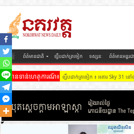
ព័ត៌មានជាតិ
ខ្សឹបដាក់ត្រចៀក
ទស្សនៈ
ព័ត៌មានអន្តរជ
ព័ត៌មានទាន់ហេតុការណ៍៖
ខ្សឹបដាក់ត្រចៀក ៖ ដល់ករ ! ឈ្មួញដ