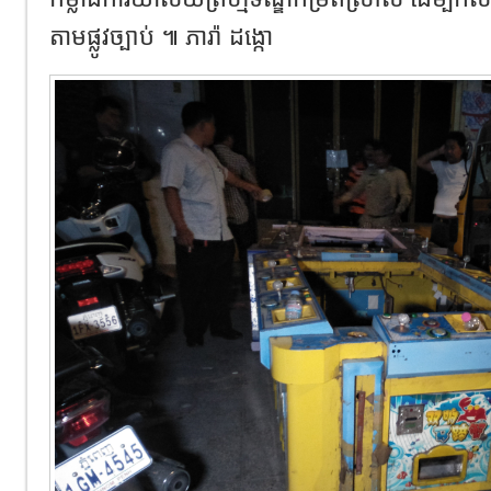
តាមផ្លូវច្បាប់ ៕ ភារ៉ា ដង្កោ