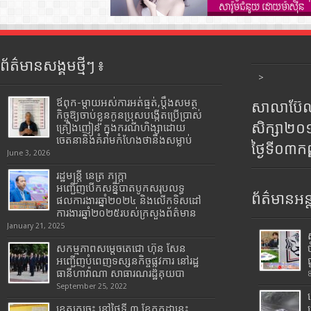
ព័ត៌មានសង្គមថ្មីៗ ៖
>
ឪពុក-ម្ដាយអស់ការអត់ធ្មត់,ប្ដឹងសមត្ថ
សាលាប៊ែលធ
កិច្ចឱ្យចាប់ខ្លួនកូនប្រុសបង្កើតប្រើប្រាស់
សិក្សា២
គ្រឿងញៀន ក្នុងករណីហិង្សាដោយ
ចេតនានិងគំរាមកំហែងថានឹងសម្លាប់
ថ្ងៃទី០៣ក
June 3, 2026
រដ្ឋមន្រ្តី​ នេត្រ​ ភក្ត្រា​
អញ្ជើញបើកសន្និបាតបូកសរុបលទ្ធ
ព័ត៌មានអន្
ផលការងារឆ្នាំ២០២៤ និងលើកទិសដៅ
ការងារឆ្នាំ២០២៥របស់​ក្រសួង​ព័ត៌មាន​
January 21, 2025
សកម្មភាពសម្តេចតេជោ ហ៊ុន សែន
អញ្ជើញបំពេញទស្សនកិច្ចផ្លូវការ នៅរដ្ឋ
ធានីហាវ៉ាណា សាធារណរដ្ឋគុយបា
September 25, 2022
ខេត្តក្រចេះ នៅថ្ងៃទី ៣ ខែកក្កដានេះ