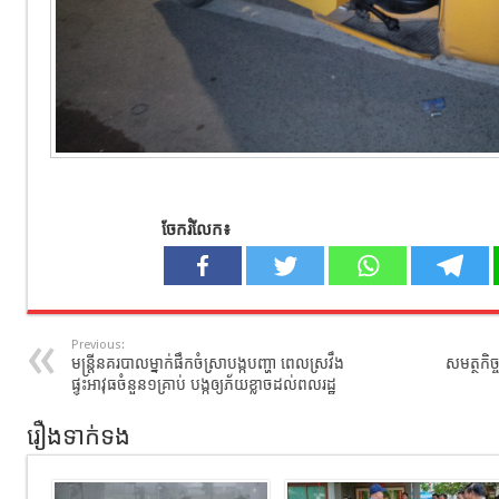
ចែករំលែក៖
Previous:
មន្រ្តីនគរបាលម្នាក់ផឹកចំស្រាបង្កបញ្ហា ពេលស្រវឹង
សមត្ថកិច
ផ្ទុះអាវុធចំនួន១គ្រាប់ បង្កឲ្យភ័យខ្លាចដល់ពលរដ្ឋ
រឿងទាក់ទង