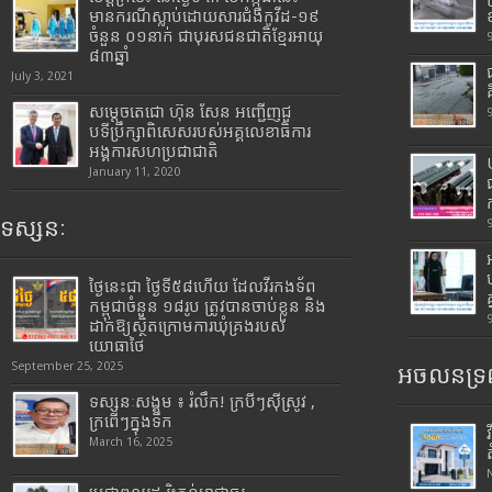
មានករណីស្លាប់ដោយសារជំងឺកូវីដ-១៩
ចំនួន ០១នាក់ ជាបុរសជនជាតិខ្មែរអាយុ
៨៣ឆ្នាំ
July 3, 2021
សម្តេចតេជោ ហ៊ុន សែន អញ្ជើញជួ
បទីប្រឹក្សាពិសេសរបស់អគ្គលេខាធិការ
អង្គការសហប្រជាជាតិ
January 11, 2020
ទស្សនៈ
ថ្ងៃនេះជា ថ្ងៃទី៥៨ហើយ ដែលវីរកងទ័ព
កម្ពុជាចំនួន ១៨រូប ត្រូវបានចាប់ខ្លួន និង
ដាក់ឱ្យស្ថិតក្រោមការឃុំគ្រងរបស់
យោធាថៃ
September 25, 2025
អចលនទ្រព
ទស្សនៈសង្គម ៖ រំលឹក! ក្របីៗស៊ីស្រូវ ,
ក្រពើៗក្នុងទឹក
March 16, 2025