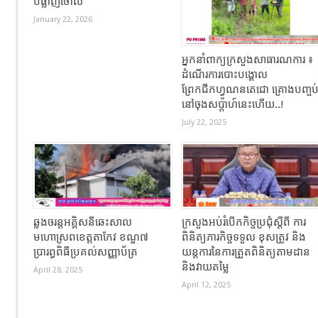
បំផ្លាញចោល
January 22, 2026
អ្នកនាំពាក្យក្រសួងសាធារណការ ៖
ដំណើរការបោះបង្គោល
ព្រែកជីកហ្វូណនតេជោ គ្រោងបញ្ចប
នៅចុងសប្តាហ៍នេះហើយ..!
July 22, 2025
ឆ្លងចរន្តអគ្គិសនីឆេះសាល
ក្រសួងអប់រំបើកកិច្ចប្រជុំស្តីពី ការ
មហោស្រពខេត្តតាកែវ ខណ្ឌ៧
ពិនិត្យភារកិច្ចទទួល ខុសត្រូវ និង
ប្រារព្ធពិធីប្រគល់សញ្ញាប័ត្រ
យន្តការនៃការត្រួតពិនិត្យតាមដាន
និងវាយតម្លៃ
April 28, 2025
April 12, 2025