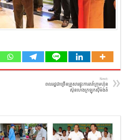
Next:
ពលរដ្ឋជាច្រើនគ្រួសារ​ផ្ទុះការតវ៉ា​ក្រុមហ៊ុន
ស៊ុនហេងក្រឡុកស៊ីម៉ង់ត៍​​