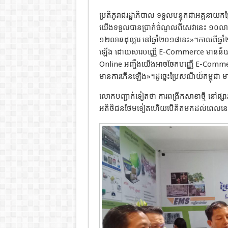
ប្រតិភូ​រាជរដ្ឋាភិបាល ទទួលបន្ទុកជាអគ្គ
យើងទទួលបានប្រាក់ចំណូលពីសេវានេះ ១០លាន
១២លានដុល្លារ នៅឆ្នាំ២០១៨នេះ»។កាលពីឆ្ន
ឡើង ដោយសារបញ្ញើ E-Commerce មានន័យថ
Online អញ្ចឹងយើងអាចចែកបញ្ញើ E-Comm
មានការកើនឡើង»។ដូច្នេះប្រៃសណីយ៍កម្ពុជា
លោកបញ្ជាក់ទៀតថា ការពង្រីកសាខាថ្មី នៅផ្សារ
អតិថិជនថែមទៀតហើយបើគិតមកដល់ពេលនេះ ប្