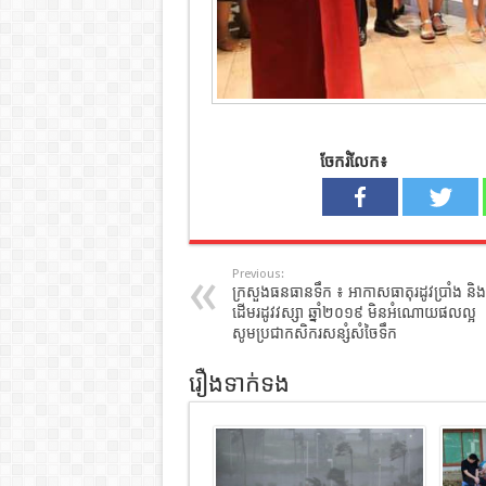
ចែករំលែក៖
Previous:
ក្រសួងធនធានទឹក ៖ អាកាសធាតុរដូវប្រាំង និង
ដើមរដូវវស្សា ឆ្នាំ២០១៩ មិនអំណោយផលល្អ
សូមប្រជាកសិករសន្សំសំចៃទឹក
រឿងទាក់ទង