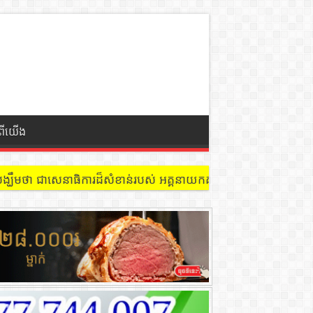
ំពីយើង
 នៅជាន់ទី៩ បន្ទប់ ៩០២ !