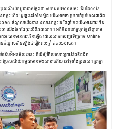
នាយកប្រៃសណីយ៍កម្ពុជាបានថ្លែងថា «មកដល់២០១៨នេះ ទើបតែ១១ខែ
កន្លះហើយ ដូច្នេះនៅ១ខែទៀត យើងអាចថា ប្រហាក់ប្រហែលជាជិត
ាំ២០១៧ ចំណូលយើងបាន ៨លានកន្លះទេ តែឆ្នាំនេះយើងមានការកើន
ា យើងចែកដៃគូរលើពិភពលោក។ អតិថិជននៅស្រុកខ្មែរទិញតាម
erce បានមានការកើនឡើង ដោយសារការបញ្ជាទិញតាម Online
​ មានចំណូលកើនឡើងជារៀងរាល់ឆ្នាំ ឥតឈប់ឈរ។
ទំនើបអ៉ីអនម៉ល២នេះ គឺដើម្បីរំកិលសេវាឲ្យកាន់តែខិតជិត
រៃសណីយ៍កម្ពុជាមាន៦២សាខាហើយ នៅទូទាំងប្រទេស៕ប្រាថ្នា