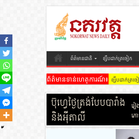
ព័ត៌មានជាតិ
ខ្សឹបដាក់ត្រចៀក
ព័ត៌មានទាន់ហេតុការណ៍៖
ខ្សឹបដាក់ត្រ