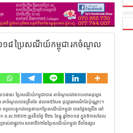
ំ២០១៨ ប្រៃសណីយ៍កម្ពុជា រកចំណូល
នាំ២០១៨នេះ ប្រៃសណីយ៍កម្ពុជាបាន រកចំណូល​ជាង១០លានដុល្លារ
ា រកចំណូលបានត្រឹមតែ ៨លាន៥សែន ដុល្លារអាមេរិកតែប៉ុណ្ណោះ។
បាល ទទួលបន្ទុកជាអគ្គនាយកប្រៃសណីយ៍កម្ពុជា​ បានថ្លែងឲ្យដឹង នៅ
ិស័ក ព.ស.២៥៦២ ត្រូវនឹងថ្ងៃ ទី២៤​ ខែធ្នូ​ ឆ្នាំ២០១៨ ក្នុងឱកាស​ដែល​
ាស់ជាផ្លូវការ សាខាទី៦២នៃ​ប្រៃសណីយ៍​កម្ពុជា​ ទីតាំងផ្សារ