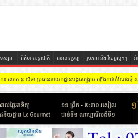
ទស្សនៈ
ព័ត៌មានអន្តរជាតិ
អចលនទ្រព្យ
រូបភាព និង វីដេអូប្លែកៗ
អ
ចៀក ៖ អគារ Sky 31 នៅខណ្ឌទួលគោក មានអ្នកជួលបន្ទប់បើកល្បែងសុីសង