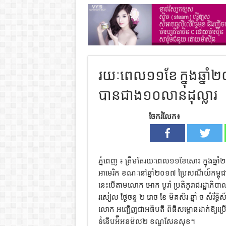
រយៈពេល១១​ខែ ក្នុងឆ្នា
បានជាង១០លានដុល្លារ
ចែករំលែក៖
ភ្នំពេញ ៖ ត្រឹមតែរយៈពេល១១ខែសោះ​ ក្នុងឆ្
អាមេរិក ខណៈនៅឆ្នាំ២០១៧ ប្រៃសណីយ៍កម្ពុជ
នេះបើតាមលោក អោក​ បូរ៉ា​ ប្រតិភូ​រាជរដ្ឋាភិ
រសៀល ថ្ងៃចន្ទ ២ រោច ខែ មិគសិរ ឆ្នាំ ច សំរឹទ្ធ
លោក អញ្ជើញជាអធិបតី ពិធីសម្ពោធដាក់ឱ្យប្រើប្រ
ទំនើបអ៉ីអនម៉ល២ ខណ្ឌសែនសុខ​។