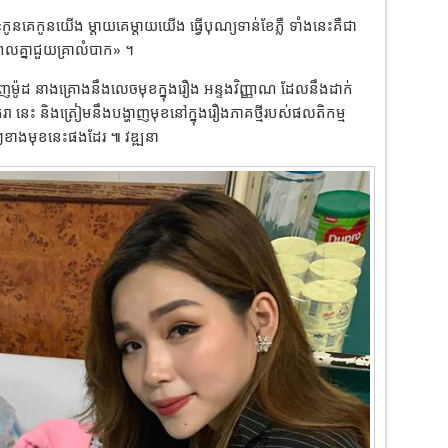
កូនគេកូនយើង ម្តាយគេម្តាយយើង ធ្វើបុណ្យទាន់ខែភ្លឺ ទាំងនេះគឺជា
នាពេលគ្នាជួយគ្រាលំបាក» ។
្ហាញម៉ូដ នាងគ្រោងនឹងលេចមុខក្នុងរឿង អន្ទងវិញ្ញាណ ដែលនឹងដាក់
នេះ និងត្រៀម​នឹង​បង្ហាញមុខ​នៅក្នុង​រឿងភាគថ្មីរបស់ផលតិកម្ម
់ៗ​ខាងមុខនេះផងដែរ ៕ ​វឌ្ឍនា