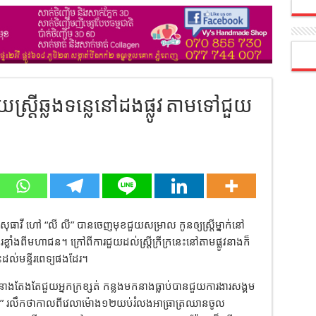
ស្ត្រីឆ្លងទន្លេនៅដងផ្លូវ តាមទៅជួយ
 សុធាវី ហៅ “លី លី” បានចេញមុខជួយសម្រាល កូនឲ្យស្រ្តីម្នាក់នៅ
លាំងពីមហាជន។ ក្រៅពីការជួយដល់ស្ត្រីក្រីក្រនេះនៅតាមផ្លូវនាងក៏
ះដល់មន្ទីរពេទ្យផងដែរ។
តែងតែជួយអ្នកក្រខ្សត់ កន្លងមកនាងធ្លាប់បានជួយការងារសង្គម
លី” រលឹកថាកាលពីវេលាម៉ោង១២យប់រំលងអាធ្រាត្រឈានចូល