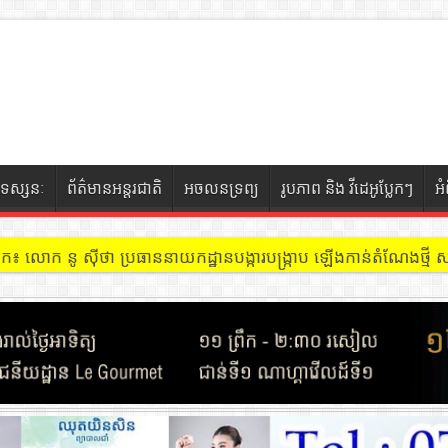
ទស្សនៈ
ព័ត៌មានអន្តរជាតិ
អចលនទ្រព្យ
រូបភាព និង វីដេអូប្លែកៗ
អ
ចៀក ៖ អគារ Sky 31 នៅខណ្ឌទួលគោក មានអ្នកជួលបន្ទប់បើកល្បែងសុីសង