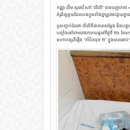
កញ្ញា លឹម សុធាវី ហៅ “លីលី” បានបញ្ជាក់ថា «
គំរូដ៏ល្អមួយដែលបងប្អូនទាំងគ្នាត្រូវចេះជួយគ្
គួរបញ្ជាក់ដែរថា លីលីគឺជាតារាសម្តែង និងបង
បញ្ចាំងនៅតាមរោងភាពយន្តនៅថ្ងៃទី ២៤ ខែមករា 
មហាហង្សគឺរឿង “កាំបិត​មុខ ​២” ក្នុងពេល​ឆាប