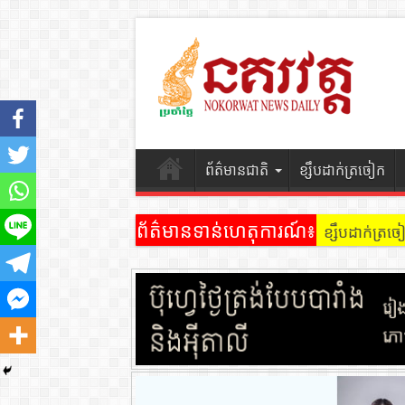
ព័ត៌មានជាតិ
ខ្សឹបដាក់ត្រចៀក
ព័ត៌មានទាន់ហេតុការណ៍៖
ខ្សឹបដាក់ត្រ