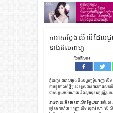
តារាសម្តែង លី លី ដែលជួយ
នាងដល់ពេទ្យ
ចែករំលែក៖
ភ្នំពេញ៖ តារាសម្តែង និងបង្ហាញម៉ូដកញ្ញា លឹម
តាមផ្លូវកាលពីថ្មីៗនេះទទួលបានការកោតសរសើរខ្
បានបន្តយកអំណោយ និងសួរសុខទុក្ខស្រ្តីរូបនេ
នាងថា នេះមិនមែនជាលើកទីមួយនោះទេដែល នាង
ច្រើនមកហើយ ។កញ្ញា លឹម សុធាវី ហៅ “លី 