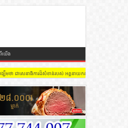
ំពីយើង
 នៅជាន់ទី៩ បន្ទប់ ៩០២ !