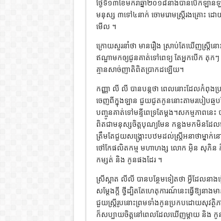
ថ្ងៃទី១៣ខែមករាឆ្នាំ២០១៨នាងបានបើកឡានឡ
មនុស្ស ៣ទៅ៤នាក់ ចោមរោមស្រ្តីរងគ្រោះ ដោយគ
មើល ។
ក្រោយសួរនាំថា មានរឿង ស្រាប់តែឃើញស្រ្តីន
ឥណ្ឌាមកឲ្យជូនគាត់ទៅពេទ្យ តែអ្នកបើក តុកៗ ន
គ្មានសាច់ញាតិពិតប្រាកដឡើយ។
កញ្ញា លី លី បានបន្តថា ពេលនោះដែលកំពុងប្រ
ចេញពីក្នុងឡាន ជួយជូតកូននោះតាមរបៀបឆ្មបដ
បញ្ចូនគាត់ទៅមន្ទីពេទ្រតែម្តង។សកម្មភាពន
ពិតជាមនុស្សចិត្តបុណ្យមែន កន្លងមកមិនដែលឃ
ត្រឹមតែជួយសង្គ្រោះបឋមដល់ស្ត្រីអនាថាម្នាក់
ថៅកែផលិតកម្ម មហាហង្ស លោក អ៊ិន សុភិន ក៏បា
កម្សត់ និង កូនផងដែរ ។
ស្រីស្អាត លីលី បានបន្ថែមទៀតថា អ្វីដែលនាងធ
សម្តែងក្តី ថ្វីដ្បិតតែហេតុការណ៍នេះធ្វើឱ្យនា
ជួយស្ត្រីរូបនោះព្រមទាំងកូនប្រកបដោយសុវត
ក៏សប្បាយចិត្តនៅពេលដែលឃើញម្តាយ និង កូន