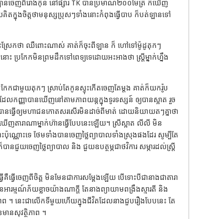
ានចេញពីរោងកុន នៅផ្សារ TK បានប្រមាណ២០០ម៉ែត្រ ក៏ឃើញ
ិតក្នុងចិត្តថាមនុស្សប្រុសៗទាំងនោះកំពុងធ្វើបាប ក៏បត់ឡានទៅ
ោះស្រែកថា ឈឺពោះណាស់ គាត់ក៏ចុះពីឡាន ក៏ ហៅទៅម៉ូដូតុកៗ
ោះ ប្រកែកមិនព្រមដឹកទៅពេទ្យទេដោយអះអាងថា ស្ត្រីម្នាក់ហ្នឹង
កែកជាមួយតុកៗ ស្រាប់តែកូនស្ទុះកើតចេញតែម្តង គាត់ក៏យករ៉ូប
ែលកញ្ញាបានឃើញនៅតាមភាពយន្តក្នុងទូរទស្សន៍ ឲ្យបានស្អាត រួច
េះ បានធ្វើឲ្យមហាជនកោតសរសើរមិនដាច់ពីមាត់ ដោយនិយាយតៗគ្នាថា
ើញតារាណាម្នាក់ហ៊ានធ្វើបែបនេះឡើយ។ ស្រីស្អាត លីលី មិន
នោះប៉ុណ្ណោះទេ ថែមទាំងបានចេញថ្លៃព្យាបាលទាំងស្រុងផងដែរ សូម្បីតែ
នជួយចេញថ្លៃព្យាបាល និង ជួយឧបត្ថម្ភជាថវិការ សម្ភារដល់ស្ត្រី
្វើគឺធ្វើចេញពីចិត្ត មិនមែនជាការសម្តែងឡើយ បើទោះបីជានាងជាតារា
ងមានអារម្មណ៍ភ័យខ្លាចយ៉ាងណាក្តី តែនាងព្យាយាមពង្រឹងស្មារតី និង
្ថិភាព ។ នេះជាលើកទីមួយហើយក្នុងជីវិតដែលនាងជួបរឿងបែបនេះ តែ
មានសុវត្ថិភាព ។