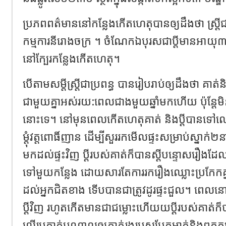
ប្រភពពត៌មាននៅកន្លែងកើតហេតុបានឲ្យដឹងថា ស្ត្រី​ជា​
កម្មការនីរោងចក្រ ។ ចំណែកឯបុរសជាប្តីមានអាយុ៣៧ឆ្ន
នៅក្បែរកន្លែងកើតហេតុ​។
បើតាម​សម្តី​ស្ត្រី​ជា​ប្រពន្ធ​ បាន​រៀបរាប់​ឲ្យ​ដឹងថា​ គាត់​
ជាមួយគ្នាអស់រយ:ពេលជាងមួយឆ្នាំមកហើយ​ ប៉ុន្តែ​ម
នោះទេ។ នៅមុនពេលកើតហេតុ​គាត់ និងប្តី​បានទៅលេង
ម្តុំវត្ត​ពោធិ៍​ញាន ដើម្បីសួររកមើលផ្ទះសម្រាប់ស្ន
មកដល់ផ្ទះ​វិញ​ ប្តី​របស់​គាត់​ក៏​បាន​ស្តី​បន្ទោសរឿង​ដែ
ទៅមួយកន្លែង​ ដោយសារ​តែ​ការ​រករឿងឈ្លោះ​ប្រកែក​គ្នារ
ដល់អ្នកជិតខាង ទើបបានជាត្រូវដូរផ្ទះជួល។ ពេល
ប្តី​វិញ​ រហូតកើតមានជា​ជម្លោះ​ហើយយប្តីរបស់គាត់ក៏ប
លើរូបគាត់​បណ្តាល​ឲ្យគាត់​រងរបួសបែកមាត់និងពកក្