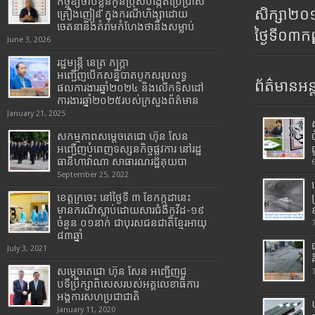
កិច្ចឱ្យចាប់ខ្លួនកូនប្រុសបង្កើតប្រើប្រាស់
សិក្សា២
គ្រឿងញៀន ក្នុងករណីហិង្សាដោយ
ចេតនានិងគំរាមកំហែងថានឹងសម្លាប់
ថ្ងៃទី០៣ក
June 3, 2026
រដ្ឋមន្រ្តី​ នេត្រ​ ភក្ត្រា​
អញ្ជើញបើកសន្និបាតបូកសរុបលទ្ធ
ព័ត៌មានអន្
ផលការងារឆ្នាំ២០២៤ និងលើកទិសដៅ
ការងារឆ្នាំ២០២៥របស់​ក្រសួង​ព័ត៌មាន​
January 21, 2025
សកម្មភាពសម្តេចតេជោ ហ៊ុន សែន
អញ្ជើញបំពេញទស្សនកិច្ចផ្លូវការ នៅរដ្ឋ
ធានីហាវ៉ាណា សាធារណរដ្ឋគុយបា
September 25, 2022
ខេត្តក្រចេះ នៅថ្ងៃទី ៣ ខែកក្កដានេះ
មានករណីស្លាប់ដោយសារជំងឺកូវីដ-១៩
ចំនួន ០១នាក់ ជាបុរសជនជាតិខ្មែរអាយុ
៨៣ឆ្នាំ
July 3, 2021
សម្តេចតេជោ ហ៊ុន សែន អញ្ជើញជួ
បទីប្រឹក្សាពិសេសរបស់អគ្គលេខាធិការ
អង្គការសហប្រជាជាតិ
January 11, 2020