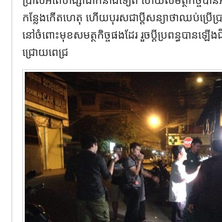
កន្លែងកើតហេតុ​ ហើយបុរសជា​ប្តី​សន្យា​ថា​ឈប់​ប្រើប្រា
នៅចំពោះមុខសមត្ថកិច្ចផងដែរ​ រួចប្តីប្រពន្ធ​បាន​ឡើង​
ជ្រោយពេជ្រ