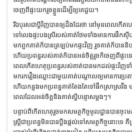
ចេញពីផ្ទះ​យក​រួចខ្លួន​ដើម្បីឲ្យគេជួយ។
រីឯបុរស​ជា​ប្តី​វិញបាន​ឲ្យ​ដឹងដែរ​ថា​ នៅមុន​ពេល​កើតហេ
ទៅលេង​ផ្ទះបងស្រីរបស់គាត់​ថែមទាំង​មាន​ការ​ផឹកស៊ី​បន្
មក​ពួកគាត់ក៏បាន​ត្រឡប់មកផ្ទះ​វិញ​ រួចគាត់ក៏បាននិយ
ហើយ​ប្រពន្ធរបស់គាត់ក៏បាន​អន់ចិត្ត​រួចក៏ចេញពីផ្ទ
ពេលកើតហេតុ​ប្រពន្ធ​របស់គាត់បាន​មក​ដល់ផ្ទះ​វិញ​ទា
មករករឿងឈ្លោះ​ជាមួយគាត់​បណ្តាលឲ្យ​មានការប្រត
ហើយកន្លងមក​ប្រពន្ធ​គាត់​តែង​តែ​ទៅផឹកស្រាស្រវឹង​
ពេលដែលអន់ចិត្តនិងគាត់ស្តី​បន្ទោស​ម្តងៗ​។
បន្ទាប់ពីកើត​ហេតុរួចមក​សមត្ថកិច្ច​មូល​ដ្ឋាន​​បាន​ចុះ​មក
ស្ត្រី​ជា​ប្រពន្ធ​មិន​បាន​ប្តឹង​ផ្តល់​ទៅសមត្ថកិច្ច​នោះទេ​ គឺគ
ប្រាស់​អំពើហិង្សា​ដាក់នាងទៀត​ ហើយសមត្ថកិច្ច​បាន​​អប់