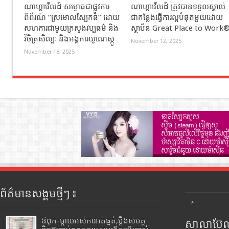
ណាហ្គាវើលដ៍ សម្ពោធជាផ្លូវការ
ណាហ្គាវើលដ៍ ត្រូវបានទទួលស្គាល់
ពិព័រណ៍ “ស្រមោលស្បែកធំ” ដោយ
ជាកន្លែងធ្វើការល្អបំផុតមួយដោយ
សហការជាមួយក្រសួងវប្បធម៌ និង
ស្ថាប័ន Great Place to Work
វិចិត្រសិល្បៈ និងអង្គការយូណេស្កូ
November 12, 2025
November 18, 2025
ព័ត៌មានសង្គមថ្មីៗ ៖
>
ឪពុក-ម្ដាយអស់ការអត់ធ្មត់,ប្ដឹងសមត្ថ
សាលាប៊ែលធ