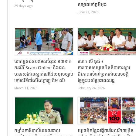
សម្អាតនៅភូមិអុង
29 days ago
June 22, 2026
ឃាត់ខ្លួនជនបរទេសចំនួន ១៣នាក់
លោក លី ធុជ ៖
ករណី Scam Online និងជន
ការបោសសម្អាតមីនគឺជាការស្តារ
បរទេសដែលស្នាក់នៅដែលខុសច្បាប់
ជីវភាពរស់នៅប្រកដោយសេចក្តី
នៅលើទីតាំងបឹងហ្គាឡូ គីម ឈី
ថ្លៃថ្នូររបស់ប្រជាពលរដ្ឋ
March 11, 2026
February 24, 2026
កម្លាំងការិយាល័យនគរបាល
វប្បធម៌កន្លែងធ្វើការដែលរីកចម្រើន