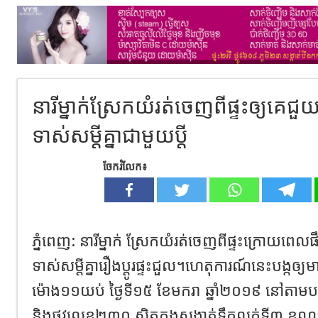
នារីម្នាក់ស្រែកយំរត់ចេញពីផ្ទះឲ្យគេជ
ទាស់​សម្តី​គ្នាជាមួយប្តី​
ចែករំលែក៖
ភ្នំពេញ:​ នារីម្នាក់ ស្រែកយំរត់ចេញពីផ្ទះ​ក្រោយពេលផ
ទាស់​សម្តី​គ្នា​​រឿងប្តូរផ្ទះជួល។ហេតុការណ៍នេះបង្ក​ឲ្យ
ម៉ោង​១១យប់​ ថ្ងៃទី​១៥​ ខែមករា​ ឆ្នាំ​២០១៩ ​នៅ​តា
និង​ផ្លូវ​លេខ២៣០​ ស្ថិតក្នុងសង្កាត់​ទឹកល្អក់​ទី​៣​ ខ