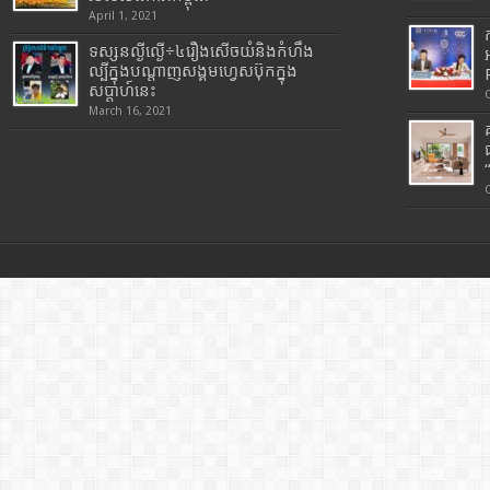
April 1, 2021
ទស្សនល្ងីល្ងើ÷៤រឿងសើចយំនិងកំហឹង
ល្បីក្នុងបណ្តាញសង្គមហ្វេសប៊ុកក្នុង
សប្តាហ៍នេះ
March 16, 2021