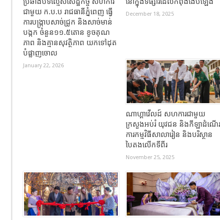
ប្រឆាំងបទល្មើសសេដ្ឋកិច្ច សហការ
នៅក្នុងទីផ្សារដែលកំពុងងើបឡើង
ជាមួយ ក.ប.ប រាជធានីភ្នំពេញ ធ្វើ
December 18, 2025
ការបង្ក្រាបសាច់ជ្រូក និងសាច់មាន់
បង្កក ចំនួន១១.៥តោន ខូចគុណ
ភាព និងគ្មានសុវត្ថិភាព យកទៅដុត
បំផ្លាញចោល
January 22, 2026
ណាហ្គាវើលដ៍ សហការជាមួយ
ក្រសួងអប់រំ យុវជន និងកីឡាដំណើ
ការកម្មវិធីសាលារៀន និងបរិស្ថាន
បៃតងលើកទីពីរ
November 25, 2025