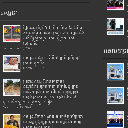
ទស្សនៈ
ថ្ងៃនេះជា ថ្ងៃទី៥៨ហើយ ដែលវីរកងទ័ព
កម្ពុជាចំនួន ១៨រូប ត្រូវបានចាប់ខ្លួន និង
ដាក់ឱ្យស្ថិតក្រោមការឃុំគ្រងរបស់
យោធាថៃ
September 25, 2025
អចលនទ្រព
ទស្សនៈសង្គម ៖ រំលឹក! ក្របីៗស៊ីស្រូវ ,
ក្រពើៗក្នុងទឹក
March 16, 2025
ប្រជាពលរដ្ឋ រិះគន់អាជ្ញាធរ
សង្កាត់គយត្របែកថា បើកដៃឲ្យក្រុម
អាជីវកម្មដឹកអាចម៍ដីលក់ បំផ្លាញផ្លូវ
បេតុងស្រុតខូចរបើកបេតុងនិងដាច់
ទុយោទឹកស្អាតនៅក្រុងស្វាយរៀង
November 30, 2024
ទស្សនៈវិភាគ៖ «ឥរិយាបថថ្មីរបស់ប្រជា
ពលរដ្ឋ បង្ហាញពីគុណសម្បត្តិដ៏អស្ចារ្យ
របស់មេដឹកនាំកម្ពុជា»