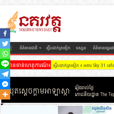
ព័ត៌មានជាតិ
ខ្សឹបដាក់ត្រចៀក
ទស្សនៈ
ព័ត៌មានអន្តរជ
ព័ត៌មានទាន់ហេតុការណ៍៖
ខ្សឹបដាក់ត្រចៀក ៖ អគារ Sky 31 នៅ