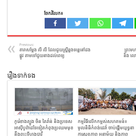
ចែករំលែក៖
Previous:
តារាសម្តែង លី លី ដែលជួយស្ត្រីឆ្លងទន្លេនៅដង
ព្រះមហា
ផ្លូវ តាមទៅជួយនាងដល់ពេទ្យ
និង​ លោក
រឿងទាក់ទង
កូរ៉េខាងត្បូង ចិន តៃវ៉ាន់ និងប្រទេស
កម្មវិធីលើកកម្ពស់សហគមន៍៖
អាស៊ីបូព៌ាដទៃទៀតកំពុងប្រឈមមុខ
មូលនិធិកំពង់ដេវ៉ា ចាប់ផ្តើមយុទ្ធនា
នឹងព្យុះទីហ្វុងបាវី
ការសុខភាព អនាម័យ និងភាព