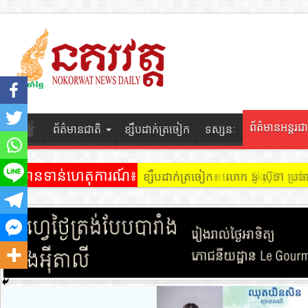
ព័ត៌មានអន្តរជា
ព័ត៌មានជាតិ
ខ្សឹបដាក់ត្រចៀក
ទស្សនៈ
ព័ត៌មានទាន់ហេតុការណ៍៖
ខ្សឹបដាក់ត្រចៀក ៖ អគារ Sky 31 នៅ