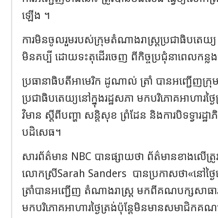
ឡើង ។
ការមិនចូលរួមរបស់ក្រុមតំណាងរាស្ត្រប្រជាធិបតេយ្យ 
មិនគប្បី ដោយទះតុដើរចេញ ពីកិច្ចប្រជុំនាពេលកន្
ប្រធានាធិបតីអាមេរិក ដូណាល់ ត្រាំ បានអញ្ជើញក្រ
ប្រជាធិបតេយ្យ​​នៅក្នុងរដ្ឋសភា មក​បរិភោគអាហារថ្ងៃ
វិមាន ស្តីពីបញ្ហា សន្តិសុខ ព្រំដែន និងការបិទទ្វារដ្ឋ
បដិសេធ។
សារព័ត៌មាន​ NBC ​បានផ្សាយថា​ ព័ត៌មានខាងលើ​ត្រូ
លោកស្រីSarah Sanders ​ បានប្រកាសថា​«នៅថ្ងៃ
ត្រាំ​បានអញ្ជើញ តំណាងរាស្ត្រ មកពីគណបក្សសាធារ
មកបរិភោគអាហារថ្ងៃត្រង់ប៉ុន្តែមិនមានសមាជិកគណ