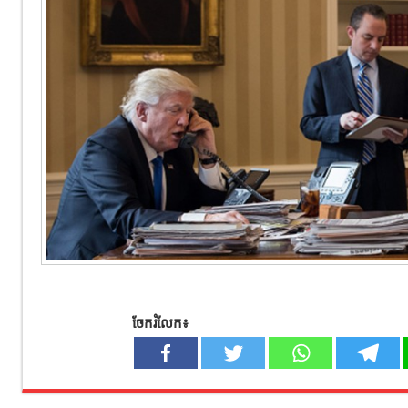
ចែករំលែក៖