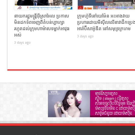
នាយករដ្ឋមន្ត្រីអ៊ីស្រាអែល ប្រកាស
ក្រុមហ៊ូទីនៅយេម៉ែន អះអាងវាយ
មិនដកទ័ពចេញពីតំបន់ហ្គាហ្សា
ប្រហារដោយមីស៊ីលលើនាវាដឹកប្រេ
រហូតដល់ក្រុមហាម៉ាសទម្លាក់អាវុធ
អារ៉ាប៊ីសាអ៊ូឌីត នៅសមុទ្រក្រហម
អស់
3 days ago
3 days ago