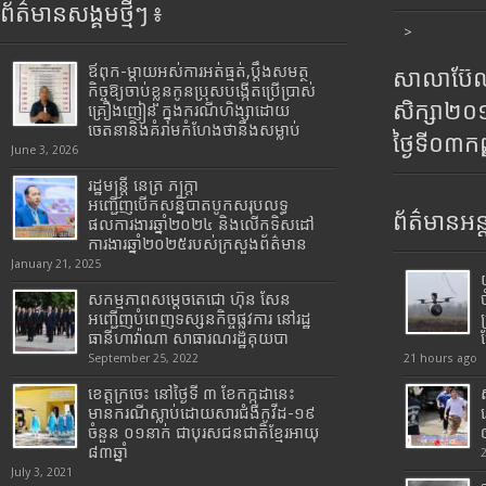
ព័ត៌មានសង្គមថ្មីៗ ៖
>
ឪពុក-ម្ដាយអស់ការអត់ធ្មត់,ប្ដឹងសមត្ថ
សាលាប៊ែលធ
កិច្ចឱ្យចាប់ខ្លួនកូនប្រុសបង្កើតប្រើប្រាស់
សិក្សា២
គ្រឿងញៀន ក្នុងករណីហិង្សាដោយ
ចេតនានិងគំរាមកំហែងថានឹងសម្លាប់
ថ្ងៃទី០៣ក
June 3, 2026
រដ្ឋមន្រ្តី​ នេត្រ​ ភក្ត្រា​
អញ្ជើញបើកសន្និបាតបូកសរុបលទ្ធ
ព័ត៌មានអន្
ផលការងារឆ្នាំ២០២៤ និងលើកទិសដៅ
ការងារឆ្នាំ២០២៥របស់​ក្រសួង​ព័ត៌មាន​
January 21, 2025
សកម្មភាពសម្តេចតេជោ ហ៊ុន សែន
អញ្ជើញបំពេញទស្សនកិច្ចផ្លូវការ នៅរដ្ឋ
ធានីហាវ៉ាណា សាធារណរដ្ឋគុយបា
September 25, 2022
21 hours ago
ខេត្តក្រចេះ នៅថ្ងៃទី ៣ ខែកក្កដានេះ
មានករណីស្លាប់ដោយសារជំងឺកូវីដ-១៩
ចំនួន ០១នាក់ ជាបុរសជនជាតិខ្មែរអាយុ
៨៣ឆ្នាំ
July 3, 2021