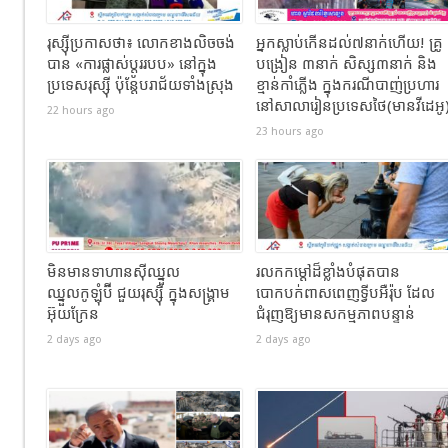
រុស្ស៊ីប្រកាសថា៖ លោកខាងលិចចង់
អ្នកស្លាប់កើនដល់៧នាក់ហើយ! គ្រូ
បាន «ការផ្លាស់ប្តូររបប» នៅក្នុង
បង្រៀន​ ៣នាក់ សិស្ស៣នាក់ និង
ប្រទេសរុស្ស៊ី ប៉ុន្តែបរាជ័យទាំងស្រុង
ខ្មាន់កាំភ្លើង​ ក្នុងករណីបាញ់ប្រហារ
នៅសាលារៀនប្រទេសថៃ(មានវីដេអូ​
22 hours ago
23 hours ago
មិនមានទាហានស៊ីឈ្នួល
រលកកម្ដៅដ៏ខ្លាំងបំផុតបាន
ឈ្នួលកូឡុំប៊ី ជួយរុស្ស៊ី ក្នុងសង្រ្គាម
បោកបក់ពាសពេញទ្វីបអឺរ៉ុប ដែល
អ៊ុយក្រែន
ជំរុញឱ្យមានសកម្មភាពបន្ទាន់
2 days ago
2 days ago