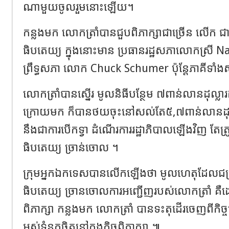
ណាមួយ​ចូលរួមនោះឡើយ​។
កន្លងមក លោកត្រាំបានជួបពិភាក្សាជាច្រើន លើក 
ធិបតេយ្យ ​ក្នុងនោះមាន ប្រធានរដ្ឋសភា​លោកស្រី​ N
ព្រឹទ្ធសភា លោក​ Chuck Schumer ​ប៉ុន្តែភាគីទាំង
លោកត្រាំ​បានស្នើរ មូលនិធីបន្ថែម ៧ពាន់លានដុល្លារ​ដល
ក្រោយមក ក៏បានថយចុះ​នៅសល់តែ​៥,៧ពាន់លានដុល្លា
នឹងជាការបើកទ្វា ដំណើរការរដ្ឋាភិបាលឡើងវិញ តែត្រូ
ធិបតេយ្យ ច្រាន់ចោល ។
ក្រុមអ្នកឯកទេសបានលើកឡើងថា មូលហេតុដែលជម្
ធិបតេយ្យ ច្រានចោលការអញ្ជើញរបស់លោកត្រាំ 
ពិភាក្សា កន្លងមក លោកត្រាំ បានទះតុដើរចេញពីកិច្ចប
អស់ទំនុកចិត្តនៅក្នុងកិច្ចពិភាក្សា ៕