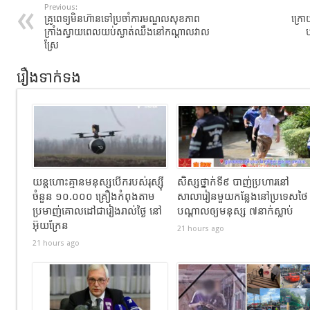
Previous:
គ្រូពេទ្យមិនហ៊ានទៅប្រចាំការមណ្ឌលសុខភាព
ក្រោ
ក្រាំងស្វាយពេលយប់ស្ងាត់ឈឹងនៅកណ្តាលវាល
ប
ស្រែ
រឿងទាក់ទង
យន្តហោះគ្មានមនុស្សបើករបស់រុស្ស៊ី
សិស្សថ្នាក់ទី៩ បាញ់ប្រហារនៅ
ចំនួន ១០.០០០ គ្រឿងកំពុងតាម
សាលារៀនមួយកន្លែងនៅប្រទេសថៃ
ប្រមាញ់គោលដៅជារៀងរាល់ថ្ងៃ នៅ
បណ្តាលឲ្យមនុស្ស ៧នាក់ស្លាប់
អ៊ុយក្រែន
21 hours ago
21 hours ago