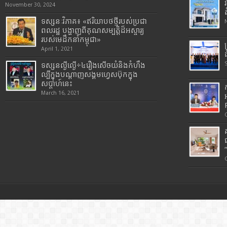
November 30, 2024
ទស្សនៈវិភាគ៖ «ឥរិយាបថថ្មីរបស់ប្រជា
ពលរដ្ឋ បង្ហាញពីគុណសម្បត្តិដ៏អស្ចារ្យ
របស់មេដឹកនាំកម្ពុជា»
April 1, 2021
ទស្សនល្ងីល្ងើ÷៤រឿងសើចយំនិងកំហឹង
ល្បីក្នុងបណ្តាញសង្គមហ្វេសប៊ុកក្នុង
សប្តាហ៍នេះ
March 16, 2021