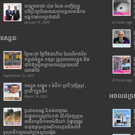
សម្តេចតេជោ ហ៊ុន សែន អញ្ជើញជួ
បទីប្រឹក្សាពិសេសរបស់អគ្គលេខាធិការ
អង្គការសហប្រជាជាតិ
January 11, 2020
22 hours ago
ទស្សនៈ
ថ្ងៃនេះជា ថ្ងៃទី៥៨ហើយ ដែលវីរកងទ័ព
កម្ពុជាចំនួន ១៨រូប ត្រូវបានចាប់ខ្លួន និង
ដាក់ឱ្យស្ថិតក្រោមការឃុំគ្រងរបស់
យោធាថៃ
September 25, 2025
23 hours ago
ទស្សនៈសង្គម ៖ រំលឹក! ក្របីៗស៊ីស្រូវ ,
ក្រពើៗក្នុងទឹក
អចលនទ្រព
March 16, 2025
ប្រជាពលរដ្ឋ រិះគន់អាជ្ញាធរ
សង្កាត់គយត្របែកថា បើកដៃឲ្យក្រុម
អាជីវកម្មដឹកអាចម៍ដីលក់ បំផ្លាញផ្លូវ
បេតុងស្រុតខូចរបើកបេតុងនិងដាច់
ទុយោទឹកស្អាតនៅក្រុងស្វាយរៀង