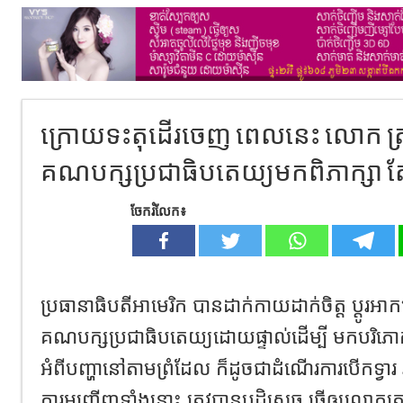
ក្រោយទះតុដើរចេញ ពេលនេះ លោក ត្រ
គណបក្សប្រជាធិបតេយ្យមកពិភាក្សា ត
ចែករំលែក៖
ប្រធានាធិបតីអាមេរិក បានដាក់កាយដាក់ចិត្ត ប្តូរអ
គណបក្សប្រជាធិបតេយ្យដោយផ្ទាល់​ដើម្បី មកបរិភោគ
អំពីបញ្ហានៅតាមព្រំដែល ក៏ដូចជាដំណើរការបើកទ្វារ រ
ការអញ្ជើញទាំងនោះ ត្រូវបានបដិសេធ ធ្វើឲ្យលោកត្រាំ