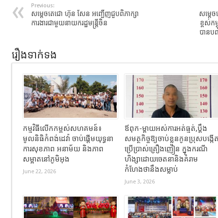
Previous:
សម្តេចតេជោ ហ៊ុន សែន អញ្ជើញជួបពិភាក្សា
សម្តេច
ការងារជាមួយនាយករដ្ឋមន្ត្រីចិន
ខ្ពស់ក
បានបញ្
រឿងទាក់ទង
កម្មវិធីលើកកម្ពស់សហគមន៍៖
ឪពុក-ម្ដាយអស់ការអត់ធ្មត់,ប្ដឹង
មូលនិធិកំពង់ដេវ៉ា ចាប់ផ្តើមយុទ្ធនា
សមត្ថកិច្ចឱ្យចាប់ខ្លួនកូនប្រុសបង្កើ
ការសុខភាព អនាម័យ និងភាព
ប្រើប្រាស់គ្រឿងញៀន ក្នុងករណី
សម្អាតនៅភូមិអុង
ហិង្សាដោយចេតនានិងគំរាម
កំហែងថានឹងសម្លាប់
June 22, 2026
June 3, 2026