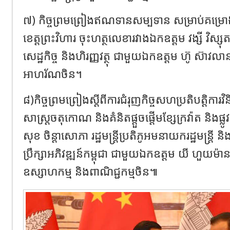
៧) កិច្ចព្រមព្រៀងឥណទានសម្បទាន សម្រាប់គម្រោងអភ
ខេត្ត​ព្រះវិហារ ចុះហត្ថលេខារវាងឯកឧត្តម វង្សី វិស្ស
សេដ្ឋកិច្ច និងហិរញ្ញវត្ថុ ជាមួយឯកឧត្តម ហ៊ូ ស៊ា
អាហរ័ណចិន។
៨)កិច្ចព្រមព្រៀងស្តីពីការជំរុញកិច្ចសហប្រតិបត្តិការ
សាស្រ្តចតុកោណ និងគំនិតផ្តួចផ្តើមខ្សែក្រវ៉ាត និងផ្
សុខ ចិន្តាសោភា រដ្ឋ​មន្រ្តី​ប្រតិភូអមនាយករដ្ឋមន្រ្តី 
ប្រឹក្សាអភិវឌ្ឍន៍កម្ពុជា ជាមួយឯកឧត្តម យី ហួយម៉ា
ឧស្សាហកម្ម និងពាណិជ្ជកម្មចិន៕