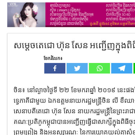
សម្តេចតេជោ ហ៊ុន សែន អញ្ជើញក្នុងពិ
ចែករំលែក៖
ចិន៖ នៅល្ងាចថ្ងៃទី ២២ ខែមករាឆ្នាំ ២០១៩ នេះផងដែរ
ទ្វេភាគីជាមួយ ឯកឧត្តមនាយករដ្ឋមន្រ្តីចិន លី ខឺ
សេនាបតីតេជោ ហ៊ុន សែន នាយករដ្ឋមន្រ្តីនៃព្រះរាជ
គណៈប្រតិភូកម្ពុជាបានអញ្ជើញធ្វើជាសាក្សីក្នុងពិធ
ព្រមព្រៀង និងអនុស្សារណៈ នៃការយោគយល់គ្នាសំខាន