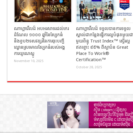
ណាហ្គាវើលដ៍ អបអរសាទរដល់កេរ
ណាហ្គាវើលដ៍ ទទួលបានការទទួល
ដំណែល ១០០០ ឆ្នាំនៃស្បែកធំ
ស្គាល់ជាកន្លែងធ្វើការល្អបំផុតមួយជ
និងខួប២ទសវត្សរ៍នៃការចុះបញ្ជី
មួយពិន្ទុ Trust Index™ ស្ទើរល្អ
ល្ខោនស្រមោលស្បែកធំរបស់អង្គ
ឥតខ្ចោះ ៩៥% ពីស្ថាប័ន Great
ការយូណេស្កូ
Place To Work®
Certification™
November 10, 2025
October 28, 2025