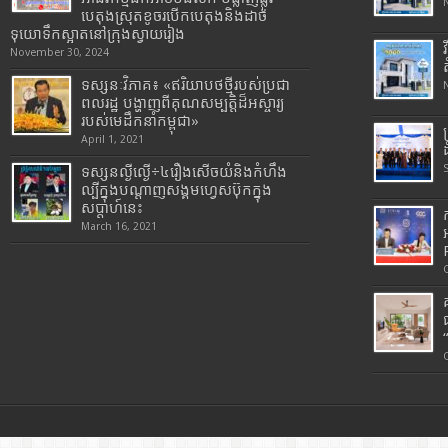
បេតុងស្រុតខូចរបើកបេតុងនិងដាច់
ទុយោទឹកស្អាតនៅក្រុងស្វាយរៀង
November 30, 2024
ទស្សនៈវិភាគ៖ «ឥរិយាបថថ្មីរបស់ប្រជា
ពលរដ្ឋ បង្ហាញពីគុណសម្បត្តិដ៏អស្ចារ្យ
របស់មេដឹកនាំកម្ពុជា»
April 1, 2021
ទស្សនល្ងីល្ងើ÷៤រឿងសើចយំនិងកំហឹង
ល្បីក្នុងបណ្តាញសង្គមហ្វេសប៊ុកក្នុង
សប្តាហ៍នេះ
March 16, 2021