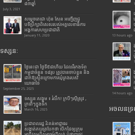
៨៣ឆ្នាំ
July 3, 2021
សម្តេចតេជោ ហ៊ុន សែន អញ្ជើញជួ
បទីប្រឹក្សាពិសេសរបស់អគ្គលេខាធិការ
អង្គការសហប្រជាជាតិ
January 11, 2020
13 hours ago
ទស្សនៈ
ថ្ងៃនេះជា ថ្ងៃទី៥៨ហើយ ដែលវីរកងទ័ព
កម្ពុជាចំនួន ១៨រូប ត្រូវបានចាប់ខ្លួន និង
ដាក់ឱ្យស្ថិតក្រោមការឃុំគ្រងរបស់
យោធាថៃ
September 25, 2025
14 hours ago
ទស្សនៈសង្គម ៖ រំលឹក! ក្របីៗស៊ីស្រូវ ,
ក្រពើៗក្នុងទឹក
អចលនទ្រព
March 16, 2025
ប្រជាពលរដ្ឋ រិះគន់អាជ្ញាធរ
សង្កាត់គយត្របែកថា បើកដៃឲ្យក្រុម
អាជីវកម្មដឹកអាចម៍ដីលក់ បំផ្លាញផ្លូវ