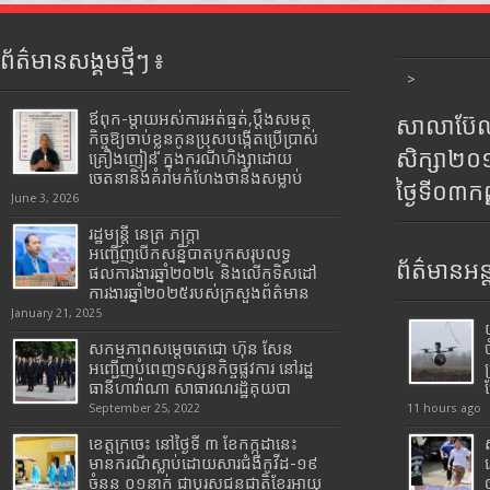
ព័ត៌មានសង្គមថ្មីៗ ៖
>
ឪពុក-ម្ដាយអស់ការអត់ធ្មត់,ប្ដឹងសមត្ថ
សាលាប៊ែលធ
កិច្ចឱ្យចាប់ខ្លួនកូនប្រុសបង្កើតប្រើប្រាស់
សិក្សា២
គ្រឿងញៀន ក្នុងករណីហិង្សាដោយ
ចេតនានិងគំរាមកំហែងថានឹងសម្លាប់
ថ្ងៃទី០៣ក
June 3, 2026
រដ្ឋមន្រ្តី​ នេត្រ​ ភក្ត្រា​
អញ្ជើញបើកសន្និបាតបូកសរុបលទ្ធ
ព័ត៌មានអន្
ផលការងារឆ្នាំ២០២៤ និងលើកទិសដៅ
ការងារឆ្នាំ២០២៥របស់​ក្រសួង​ព័ត៌មាន​
January 21, 2025
សកម្មភាពសម្តេចតេជោ ហ៊ុន សែន
អញ្ជើញបំពេញទស្សនកិច្ចផ្លូវការ នៅរដ្ឋ
ធានីហាវ៉ាណា សាធារណរដ្ឋគុយបា
September 25, 2022
11 hours ago
ខេត្តក្រចេះ នៅថ្ងៃទី ៣ ខែកក្កដានេះ
មានករណីស្លាប់ដោយសារជំងឺកូវីដ-១៩
ចំនួន ០១នាក់ ជាបុរសជនជាតិខ្មែរអាយុ