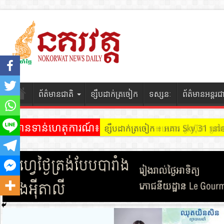
ព័ត៌មានជាតិ
ខ្សឹបដាក់ត្រចៀក
ទស្សនៈ
ព័ត៌មានអន្តរជ
ព័ត៌មានទាន់ហេតុការណ៍៖
ខ្សឹបដាក់ត្រចៀក ៖ អគារ Sky 31 នៅ