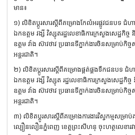
មាន៖
១) លិខិតប្តូរសារស្តីពីគម្រោងកែលំអរផ្លូវជនបទ ជំ
ឯកឧត្តម វង្សី វិស្សុត​រដ្ឋលេខាធិការក្រសួងសេដ្ឋកិច្ច
ឧត្តម វ៉ាង ស៊ាវថាវ ប្រធានទីភ្នាក់ងារចិនសម្រាប់កិច្ច
អន្តរជាតិ។
២) លិខិតប្តូរសារស្តីពីគម្រោងផ្គត់ផ្គងទឹកជន​បទ ជ
ឯកឧត្តម វង្សី វិស្សុត រដ្ឋលេខាធិការក្រសួងសេដ្ឋកិច្ច
ឧត្តម វ៉ាង ស៊ាវថាវ ប្រធានទីភ្នាក់ងារចិនសម្រាប់កិច្ច
អន្តរជាតិ។
៣) លិខិតប្តូរសារស្តីពីគម្រោង​ការ​ងារ​វិស្វកម្មសម្រាប់
ល្បឿនលឿនភ្នំពេញ ខេត្តព្រះសីហនុ ចុះហត្ថលេខារវាងឯក