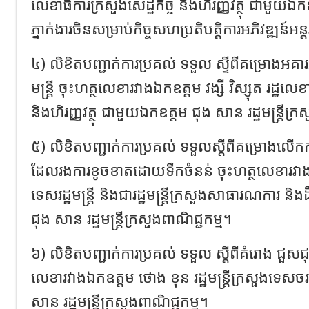
លេខាធិការក្រសួងសេដ្ឋកិច្ច និងហិរញ្ញវត្ថុ ជាមួយឯកឧ
ភ្នាក់ងារចិនសម្រាប់​កិច្ចសហ​ប្រតិ​បត្តិការអភិវឌ្ឍន៍អន្
៤) លិខិតបញ្ជាក់ការប្រគល់ ទទួល ស្ទីពីគម្រោងអគារអង
មន្រ្តី ចុះហត្ថលេខារវាងឯកឧត្តម វង្សី វិស្សុត រដ្ឋលេខ
និងហិរញ្ញវត្ថុ ជាមួយឯកឧត្តម ជុង សាន រដ្ឋមន្រ្តីក្
៥) លិខិតបញ្ជាក់ការប្រគល់ ទទួលស្តីពីគម្រោងលើកក
ដែលរងការ​ខូច​ខាតដោយទឹកចំនន់ ចុះហត្ថលេខារវាង
ទេសរដ្ឋមន្រ្តី និងជារដ្ឋមន្រ្តីក្រសួងសាធារណការ ន
ជុង សាន រដ្ឋមន្រ្តីក្រសួងពាណិជ្ជកម្ម។
៦) លិខិតបញ្ជាក់ការប្រគល់ ទទួល ស្តីពី​គំរោង ជួស
លេខារវាងឯកឧត្តម ថោង ខុន រដ្ឋមន្រ្តីក្រសួងទេស
សាន រដ្ឋមន្រ្តីក្រសួងពាណិជ្ជកម្ម។