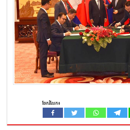
ចែករំលែក៖