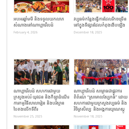
អបអរឆ្នាំមមី និងទទួលយកលាភ
វប្បធម៌កន្លែងធ្វើការដែលរីកចម្រើន
សំណាងនៅណាហ្គាវើលដ៍
នៅក្នុងទីផ្សារដែលកំពុងងើបឡើង
February 4, 2026
December 18, 2025
ណាហ្គាវើលដ៍ សហការជាមួយ
ណាហ្គាវើលដ៍ សម្ពោធជាផ្លូវការ
ក្រសួងអប់រំ យុវជន និងកីឡាដំណើរ
ពិព័រណ៍ “ស្រមោលស្បែកធំ” ដោយ
ការកម្មវិធីសាលារៀន និងបរិស្ថាន
សហការជាមួយក្រសួងវប្បធម៌ និង
បៃតងលើកទីពីរ
វិចិត្រសិល្បៈ និងអង្គការយូណេស្កូ
November 25, 2025
November 18, 2025