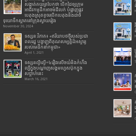
សង្កាត់គយត្របែកថា បើកដៃឲ្យក្រុម
អាជីវកម្មដឹកអាចម៍ដីលក់ បំផ្លាញផ្លូវ
បេតុងស្រុតខូចរបើកបេតុងនិងដាច់
ទុយោទឹកស្អាតនៅក្រុងស្វាយរៀង
November 30, 2024
ទស្សនៈវិភាគ៖ «ឥរិយាបថថ្មីរបស់ប្រជា
ពលរដ្ឋ បង្ហាញពីគុណសម្បត្តិដ៏អស្ចារ្យ
របស់មេដឹកនាំកម្ពុជា»
April 1, 2021
ទស្សនល្ងីល្ងើ÷៤រឿងសើចយំនិងកំហឹង
ល្បីក្នុងបណ្តាញសង្គមហ្វេសប៊ុកក្នុង
សប្តាហ៍នេះ
March 16, 2021