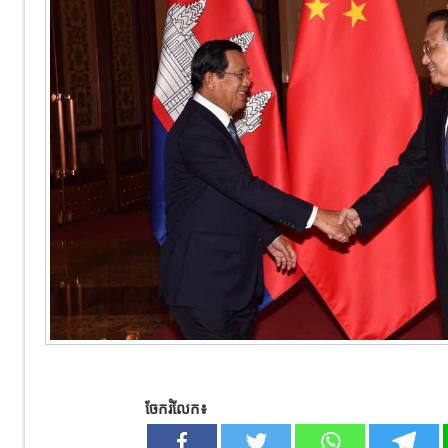
ចែករំលែក៖