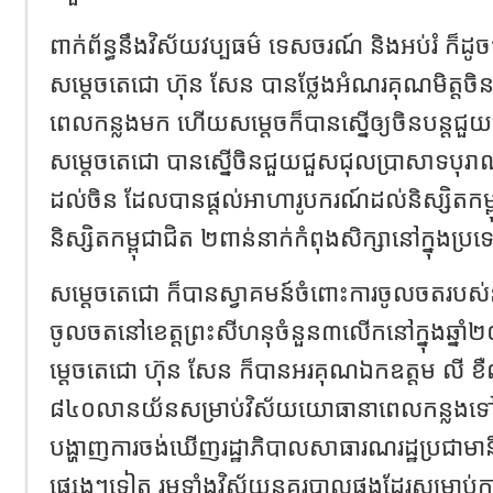
ពាក់ព័ន្ធនឹងវិស័យវប្បធម៌ ទេសចរណ៍ និងអប់រំ ក៏
សម្តេចតេជោ ហ៊ុន សែន បានថ្លែងអំណរគុណមិត្តចិ
ពេលកន្លងមក ហើយសម្តេចក៏បានស្នើឲ្យចិនបន្តជួ
សម្តេចតេជោ បានស្នើចិនជួយជួសជុលប្រាសាទបុ
ដល់ចិន ដែលបានផ្តល់អាហារូបករណ៍ដល់និស្សិតកម្ពុជ
និស្សិតកម្ពុជាជិត ២ពាន់នាក់កំពុងសិក្សានៅក្នុងប្
សម្តេចតេជោ ក៏បានស្វាគមន៍ចំពោះការចូលចតរបស
ចូលចតនៅខេត្តព្រះសីហនុចំនួន៣លើកនៅក្នុងឆ្នា
ម្តេចតេជោ ហ៊ុន សែន ក៏បានអរគុណឯកឧត្តម លី ខឺ
៨៤០លានយ័នសម្រាប់វិស័យយោធានាពេលកន្លងទៅន
បង្ហាញការចង់ឃើញរដ្ឋាភិបាលសាធារណរដ្ឋប្រជាមា
ផ្សេងៗទៀត រួមទាំងវិស័យនគរបាលផងដែរសម្រាប់ការ