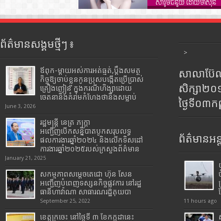
ព័ត៌មានសង្គមថ្មីៗ ៖
>
ឪពុក-ម្ដាយអស់ការអត់ធ្មត់,ប្ដឹងសមត្ថ
សាលាប៊ែលធ
កិច្ចឱ្យចាប់ខ្លួនកូនប្រុសបង្កើតប្រើប្រាស់
សិក្សា២
គ្រឿងញៀន ក្នុងករណីហិង្សាដោយ
ចេតនានិងគំរាមកំហែងថានឹងសម្លាប់
ថ្ងៃទី០៣ក
June 3, 2026
រដ្ឋមន្រ្តី​ នេត្រ​ ភក្ត្រា​
អញ្ជើញបើកសន្និបាតបូកសរុបលទ្ធ
ព័ត៌មានអន្
ផលការងារឆ្នាំ២០២៤ និងលើកទិសដៅ
ការងារឆ្នាំ២០២៥របស់​ក្រសួង​ព័ត៌មាន​
January 21, 2025
សកម្មភាពសម្តេចតេជោ ហ៊ុន សែន
អញ្ជើញបំពេញទស្សនកិច្ចផ្លូវការ នៅរដ្ឋ
ធានីហាវ៉ាណា សាធារណរដ្ឋគុយបា
September 25, 2022
11 hours ago
ខេត្តក្រចេះ នៅថ្ងៃទី ៣ ខែកក្កដានេះ