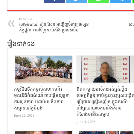
Previous:
សម្តេចតេជោ ហ៊ុន សែន អញ្ជើញបំពេញទស្សន
សម្
កិច្ចផ្លូវការ នៅទីក្រុង ប៉េកាំង ប្រទេសចិន
រឿងទាក់ទង
កម្មវិធីលើកកម្ពស់សហគមន៍៖
ឪពុក-ម្ដាយអស់ការអត់ធ្មត់,ប្ដឹង
មូលនិធិកំពង់ដេវ៉ា ចាប់ផ្តើមយុទ្ធនា
សមត្ថកិច្ចឱ្យចាប់ខ្លួនកូនប្រុសបង្កើ
ការសុខភាព អនាម័យ និងភាព
ប្រើប្រាស់គ្រឿងញៀន ក្នុងករណី
សម្អាតនៅភូមិអុង
ហិង្សាដោយចេតនានិងគំរាម
កំហែងថានឹងសម្លាប់
June 22, 2026
June 3, 2026