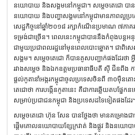
នយោបាយ និងសង្គមនៅកម្ពុជា។ សម្តេចតេជោ បា
នយោបាយ និងបញ្ហាសង្គមនៅកម្ពុជាមានភាពល្អប្
សេដ្ឋកិច្ចនៅឆ្នាំ២០១៨ រក្សាកំណើនប្រមាណ ៧ភាគ
ទម្រង់ជាច្រើន។ ពេលនេះកម្ពុជាបាននឹងកំពុងបន្តអនុវ
ជាមួយប្រជាពលរដ្ឋនៅមុនពេលបោះឆ្នោត។ ជាពិសេសការ
សង្គម។ សម្តេចតេជោ ក៏បានគូសបញ្ជាក់ផងដែរថា អ្វ
រវាងសម្តេច និងឯកឧត្តមប្រធានាធីបតី ស៊ី ជីនពីង 
ផ្តល់កូតានាំអង្ករកម្ពុជាចូលប្រទេសចិនពី ៣០ម៉ឺ
តេជោថា ការបង្កើនកូតានេះ គឺជាការឆ្លើយតបផ្នែ
សម្រាប់ប្រជាជនកម្ពុជា និងប្រទេសដទៃទៀតផងដែរ
សម្តេចតេជោ ហ៊ុន សែន បានថ្លែងថា មានគម្រោងជាច្រើ
ផ្តើមគោលនយោបាយខ្សែក្រវាត់ និងផ្លូវ និងនយ