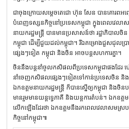
ជាចុងក្រោយសម្តេចតេជោ ហ៊ុន សែន បានគោរពអញ
បំពេញទស្សនកិច្ចនៅប្រទេសកម្ពុជា ក្នុងពេលវេ
នាយករដ្ឋមន្ត្រី បានមានប្រសាសន៍ថា រដ្ឋាភិបាលចិន 
កម្ពុជា ដើម្បីជួយដល់កម្ពុជា។ រីឯគម្រោងជួសជុលប្
ផ្សេងៗទៀត កម្ពុជា និងចិន អាចបន្តសហការគ្នា។
ចិននឹងបន្តនាំចូលកសិផលពីប្រទេសកម្ពុជាផងដែរ ហើ
នាំចេញកសិផលផ្សេងៗទៀតទៅកាន់ប្រទេសចិន និង
ឯកឧត្តមនាយករដ្ឋមន្ត្រី ក៏បានស្នើឲ្យកម្ពុជា និងចិន
មានរួមមានយន្តទ្វេភាគី និងយន្តការតំបន់។​ ឯកឧត្តមន
លើកឡើងដែរថា ឯកឧត្តមនឹងរកពេលវេលាសមស្រ
កិច្ចនៅកម្ពុជា៕