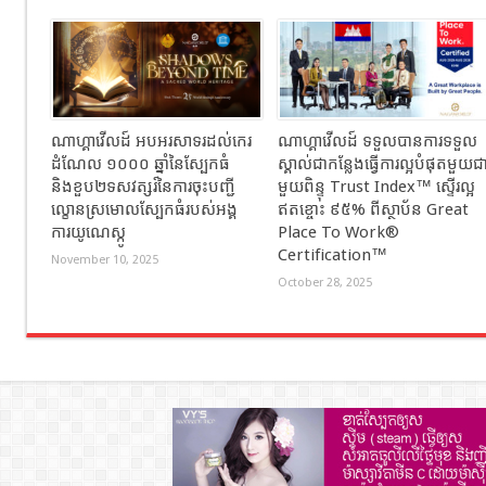
ណាហ្គាវើលដ៍ អបអរសាទរដល់កេរ
ណាហ្គាវើលដ៍ ទទួលបានការទទួល
ដំណែល ១០០០ ឆ្នាំនៃស្បែកធំ
ស្គាល់ជាកន្លែងធ្វើការល្អបំផុតមួយជ
និងខួប២ទសវត្សរ៍នៃការចុះបញ្ជី
មួយពិន្ទុ Trust Index™ ស្ទើរល្អ
ល្ខោនស្រមោលស្បែកធំរបស់អង្គ
ឥតខ្ចោះ ៩៥% ពីស្ថាប័ន Great
ការយូណេស្កូ
Place To Work®
Certification™
November 10, 2025
October 28, 2025