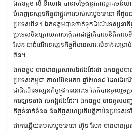
ឯកឧត្តម លី ខឺឈាង បានសម្តែងនូវការស្វាគមន៍យ៉ាង
បំពេញទស្សនកិច្ចជាផ្លូវការរបស់សម្តេចតេជោ ក៏ដូច
ប្រទេសចិន។ ឯកឧត្តមបានចាត់ទុកដំណើរទស្សនាកិច្ចផ
ប្រទេសចិនក្រោយការបង្កើតរាជរដ្ឋាភិបាលនីតិកាល
សែន ជាដំណើរទស្សនកិច្ចដ៏មានសារៈសំខាន់សម្រាប់ទំន
ចិន។
ឯកឧត្តម បានមានប្រសាសន៍ផងដែរថា ឯកឧត្តមបានអ
ប្រទេសកម្ពុជា កាលពីខែមករា ឆ្នាំ២០១៨ ដែលដំណើរ
ជាដំណើរទស្សនកិច្ចផ្លូវការនោះទេ តែក៏បានចូលរួមប្រជ
ការឡានឆាង-មេគង្គផងដែរ។ ឯកឧត្តម បានគូសបញ្ជា
កិច្ចទំនាក់ទំនង និងកិច្ចសហប្រតិបត្តិការនៃប្រទេសទា
ជាការឆ្លើយតបសម្តេចតេជោ ហ៊ុន សែន បានមានប្រ