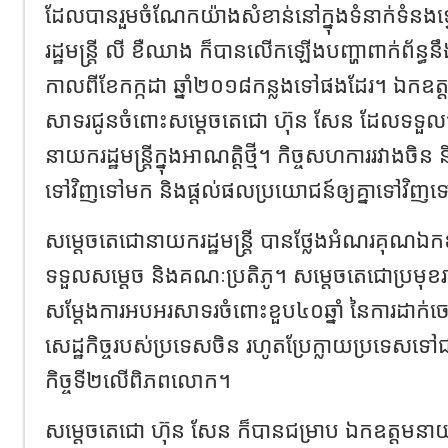
ដែលបានរួមចំណែកយ៉ាងសំខាន់នៅក្នុងទំនាក់ទំនងទ
រដ្ឋមន្ត្រី លី ខឺឈាង ក៏បានលើកឡើងបញ្ហាពាក់ព័ន្ធន
កាលពីខែកក្កដា ឆ្នាំ២០១៨កន្លងទៅផងដែរ។ ឯកឧត
សាទរជូនចំពោះសម្តេចតេជោ ហ៊ុន សែន ដែលទទួលបា
នាយករដ្ឋមន្ត្រីក្នុងអាណត្តិថ្មី។ កិច្ចសហការរវាងចិន 
ទៅវិញទៅមក និងផ្តល់ផលប្រយោជន៍ឲ្យគ្នាទៅវិញ
សម្តេចតេជោនាយករដ្ឋមន្ត្រី បានថ្លែងអំណរគុណ
ទទួលសម្តេច និងគណៈប្រតិភូ។ សម្តេចតេជោប្រមុខរា
សម្តែងការអបអរសាទរចំពោះខួប៤០ឆ្នាំ នៃការដា
សេដ្ឋកិច្ចរបស់ប្រទេសចិន រហូតប្រែក្លាយប្រទេស
កិច្ចទី២លើពិភពលោក។
សម្តេចតេជោ ហ៊ុន សែន ក៏បានជម្រា​ប​ ឯកឧត្តមនាយករ