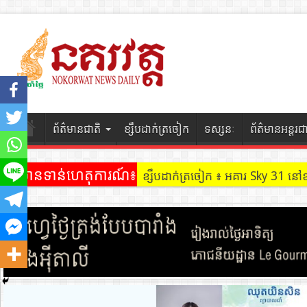
ព័ត៌មានជាតិ
ខ្សឹបដាក់ត្រចៀក
ទស្សនៈ
ព័ត៌មានអន្តរជ
ព័ត៌មានទាន់ហេតុការណ៍៖
ខ្សឹបដាក់ត្រចៀក ៖ អគារ Sky 31 នៅ