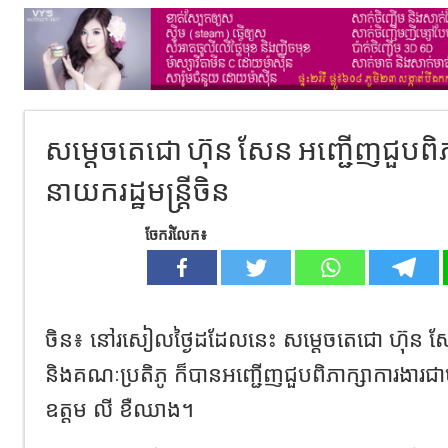
សម្តេចតេជោ ហ៊ុន សែន អញ្ជើញជួបពិភ
នាយករដ្ឋមន្ត្រីចិន
ចែករំលែក៖
ចិន៖ នៅរសៀលថ្ងៃដដែលនេះ សម្តេចតេជោ ហ៊ុន សែន ន
និងគណៈប្រតិភូ ក៏បានអញ្ជើញជួបពិភាក្សាការងារជាម
ឧត្តម លី ខឺឈាង។