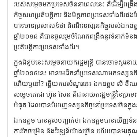
របស់សម្តេចមកប្រទេសចិននាពេលនេះ គឺដើម្បីពង្រឹងទ
កិច្ចសហប្រតិបត្តិការ និងមិត្តភាពប្រទេសទាំងពីរផងដ
បានមានប្រសាសន៍ថា ដំណើរទស្សនកិច្ចរបស់ឯកឧត
ឆ្នាំ២០១៨ គឺបានចូលរួមចំណែកពង្រឹងនូវទំនាក់ទំនង
ប្រតិបត្តិការប្រទេសទាំងពីរ។
ក្នុងជំនួបនេះសម្តេចនាយករដ្ឋមន្ត្រី បានចោទសួរនាយករ
ឆ្នាំ២០១៩នេះ មានមេដឹកនាំប្រទេសណាមកទស្សនកិច្
ហើយឬនៅ? ឆ្លើយតបសំណួរនេះ​ ឯកឧត្តម លី ខឺ
សម្តេចតេជោ ហ៊ុន សែន គឺជានាយករដ្ឋមន្ត្រីនៃប្រទ
បំផុត ដែលបានបំពេញទស្សនកិច្ចនៅប្រទេសចិនក្នុង
ឯកឧត្តម បានគូសបញ្ជាក់ថា ឯកឧត្តមបានឃើញទំនាក
ការរីកចម្រើន និងវិវឌ្ឍន៍យ៉ាងច្រើន ហើយបានអរគុណស