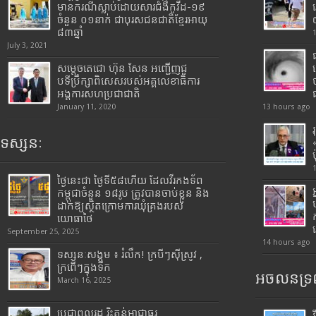
មានករណីស្លាប់ដោយសារជំងឺកូវីដ-១៩
ចំនួន ០១នាក់ ជាបុរសជនជាតិខ្មែរអាយុ
៨៣ឆ្នាំ
July 3, 2021
សម្តេចតេជោ ហ៊ុន សែន អញ្ជើញជួ
បទីប្រឹក្សាពិសេសរបស់អគ្គលេខាធិការ
អង្គការសហប្រជាជាតិ
January 11, 2020
13 hours ago
ទស្សនៈ
ថ្ងៃនេះជា ថ្ងៃទី៥៨ហើយ ដែលវីរកងទ័ព
កម្ពុជាចំនួន ១៨រូប ត្រូវបានចាប់ខ្លួន និង
ដាក់ឱ្យស្ថិតក្រោមការឃុំគ្រងរបស់
យោធាថៃ
September 25, 2025
14 hours ago
ទស្សនៈសង្គម ៖ រំលឹក! ក្របីៗស៊ីស្រូវ ,
ក្រពើៗក្នុងទឹក
អចលនទ្រព
March 16, 2025
ប្រជាពលរដ្ឋ រិះគន់អាជ្ញាធរ