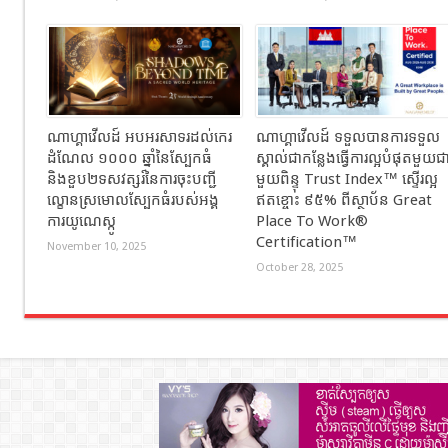
ណាហ្គាវើលដ៍ អបអរសាទរដល់កេរ
ណាហ្គាវើលដ៍ ទទួលបានការទទួល
ដំណែល ១០០០ ឆ្នាំនៃស្បែកធំ
ស្គាល់ជាកន្លែងធ្វើការល្អបំផុតមួយជ
និងខួប២ទសវត្សរ៍នៃការចុះបញ្ជី
មួយពិន្ទុ Trust Index™ ស្ទើរល្អ
ល្ខោនស្រមោលស្បែកធំរបស់អង្គ
ឥតខ្ចោះ ៩៥% ពីស្ថាប័ន Great
ការយូណេស្កូ
Place To Work®
Certification™
November 10, 2025
October 28, 2025