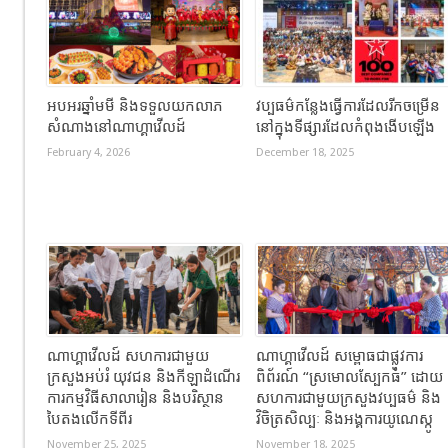
អបអរឆ្នាំមមី និងទទួលយកលាភ
វប្បធម៌កន្លែងធ្វើការដែលរីកចម្រើន
សំណាងនៅណាហ្គាវើលដ៍
នៅក្នុងទីផ្សារដែលកំពុងងើបឡើង
February 4, 2026
December 18, 2025
ណាហ្គាវើលដ៍ សហការជាមួយ
ណាហ្គាវើលដ៍ សម្ពោធជាផ្លូវការ
ក្រសួងអប់រំ យុវជន និងកីឡាដំណើរ
ពិព័រណ៍ “ស្រមោលស្បែកធំ” ដោយ
ការកម្មវិធីសាលារៀន និងបរិស្ថាន
សហការជាមួយក្រសួងវប្បធម៌ និង
បៃតងលើកទីពីរ
វិចិត្រសិល្បៈ និងអង្គការយូណេស្កូ
November 25, 2025
November 18, 2025