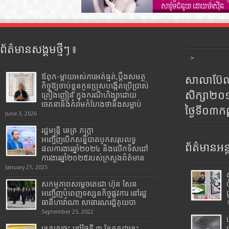
ព័ត៌មានសង្គមថ្មីៗ ៖
>
ឪពុក-ម្ដាយអស់ការអត់ធ្មត់,ប្ដឹងសមត្ថ
សាលាប៊ែលធ
កិច្ចឱ្យចាប់ខ្លួនកូនប្រុសបង្កើតប្រើប្រាស់
សិក្សា២
គ្រឿងញៀន ក្នុងករណីហិង្សាដោយ
ចេតនានិងគំរាមកំហែងថានឹងសម្លាប់
ថ្ងៃទី០៣ក
June 3, 2026
រដ្ឋមន្រ្តី​ នេត្រ​ ភក្ត្រា​
អញ្ជើញបើកសន្និបាតបូកសរុបលទ្ធ
ព័ត៌មានអន្
ផលការងារឆ្នាំ២០២៤ និងលើកទិសដៅ
ការងារឆ្នាំ២០២៥របស់​ក្រសួង​ព័ត៌មាន​
January 21, 2025
សកម្មភាពសម្តេចតេជោ ហ៊ុន សែន
អញ្ជើញបំពេញទស្សនកិច្ចផ្លូវការ នៅរដ្ឋ
ធានីហាវ៉ាណា សាធារណរដ្ឋគុយបា
September 25, 2022
ខេត្តក្រចេះ នៅថ្ងៃទី ៣ ខែកក្កដានេះ