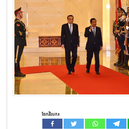
ចែករំលែក៖