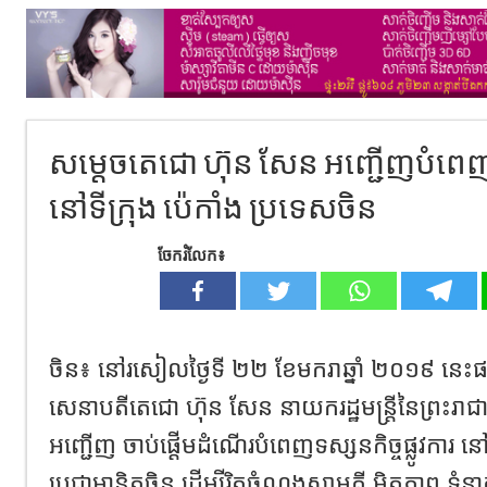
សម្តេចតេជោ ហ៊ុន សែន អញ្ជើញបំពេញទស
នៅទីក្រុង ប៉េកាំង ប្រទេសចិន
ចែករំលែក៖
ចិន៖ នៅរសៀលថ្ងៃទី ២២ ខែមករាឆ្នាំ ២០១៩ នេះ
សេនាបតីតេជោ ហ៊ុន សែន នាយករដ្ឋមន្រ្តីនៃព្រះរាជ
អញ្ជើញ ចាប់ផ្តើមដំណើរបំពេញទស្សនកិច្ចផ្លូវការ នៅ
ប្រជាមានិតចិន ដើម្បីរិត​ចំណងសាមគ្គី មិត្តភាព ទំនា