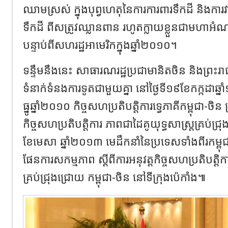
ឈាមស្រស់ ក្នុងបុព្វហេតុនៃការការពារទឹកដី និង​ការ
ទឹកដី ពីសត្រូវឈ្លាន​ពាន រហូតក្លាយខ្លួនជាមហាអំណ
បន្ទាប់ពី​សហរដ្ឋអាមេរិកក្នុងឆ្នាំ២០១០។
ទន្ទឹមនឹងនេះ សាធារណរដ្ឋ​ប្រជា​មា​និតចិន និងព្រះរា
ទំនាក់ទំនងការ​ទូតជាមួយគ្នា នៅថ្ងៃទី១៩ខែកក្កដា​ឆ្ន
ធ្នូឆ្នាំ២០១០ កិច្ចសហប្រតិបត្តិការ​ទ្វេភាគី​កម្ពុជា-ចិ
កិច្ចសហប្រតិបត្តិការ ភាព​ជាដៃគូយុទ្ធសាស្រ្តគ្រប់ជ
ខែ​មេ​សា ឆ្នាំ២០១៣ មេដឹកនាំនៃប្រទេសទាំងពីរកម្
ផែនការសកម្មភាព ស្តីពីការអនុវត្តកិច្ច​សហប្រតិបត្តិកា
គ្រប់ជ្រុង​ជ្រោយ កម្ពុជា-ចិន នៅទីក្រុងប៉េកាំង៕