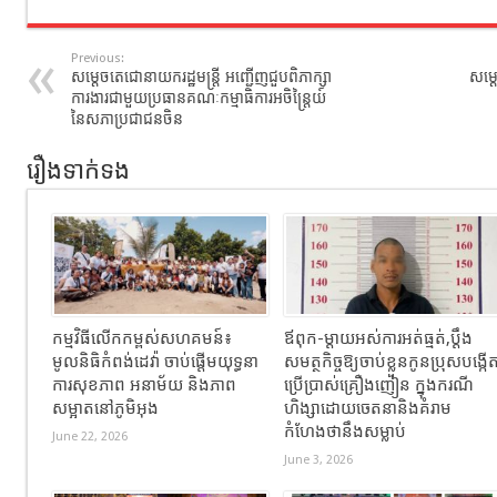
Previous:
សម្តេចតេជោនាយករដ្ឋមន្រ្តី អញ្ជើញជួបពិភាក្សា
សម្ត
ការងារជាមួយប្រធានគណៈកម្មាធិការអចិន្រៃ្តយ៍
នៃសភាប្រជាជនចិន
រឿងទាក់ទង
កម្មវិធីលើកកម្ពស់សហគមន៍៖
ឪពុក-ម្ដាយអស់ការអត់ធ្មត់,ប្ដឹង
មូលនិធិកំពង់ដេវ៉ា ចាប់ផ្តើមយុទ្ធនា
សមត្ថកិច្ចឱ្យចាប់ខ្លួនកូនប្រុសបង្កើ
ការសុខភាព អនាម័យ និងភាព
ប្រើប្រាស់គ្រឿងញៀន ក្នុងករណី
សម្អាតនៅភូមិអុង
ហិង្សាដោយចេតនានិងគំរាម
កំហែងថានឹងសម្លាប់
June 22, 2026
June 3, 2026