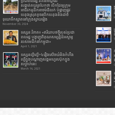
ប្រជាពលរដ្ឋ រិះគន់អាជ្ញាធរ
សង្កាត់គយត្របែកថា បើកដៃឲ្យក្រុម
អាជីវកម្មដឹកអាចម៍ដីលក់ បំផ្លាញផ្លូវ
បេតុងស្រុតខូចរបើកបេតុងនិងដាច់
ទុយោទឹកស្អាតនៅក្រុងស្វាយរៀង
November 30, 2024
ទស្សនៈវិភាគ៖ «ឥរិយាបថថ្មីរបស់ប្រជា
ពលរដ្ឋ បង្ហាញពីគុណសម្បត្តិដ៏អស្ចារ្យ
របស់មេដឹកនាំកម្ពុជា»
April 1, 2021
ទស្សនល្ងីល្ងើ÷៤រឿងសើចយំនិងកំហឹង
ល្បីក្នុងបណ្តាញសង្គមហ្វេសប៊ុកក្នុង
សប្តាហ៍នេះ
March 16, 2021