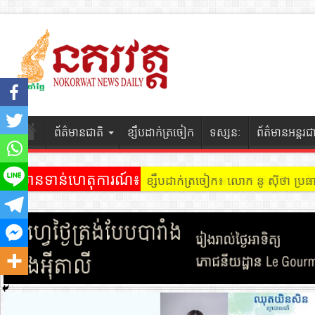
ព័ត៌មានជាតិ
ខ្សឹបដាក់ត្រចៀក
ទស្សនៈ
ព័ត៌មានអន្តរជ
ព័ត៌មានទាន់ហេតុការណ៍៖
ខ្សឹបដាក់ត្រចៀក ៖ អគារ Sky 31 នៅ