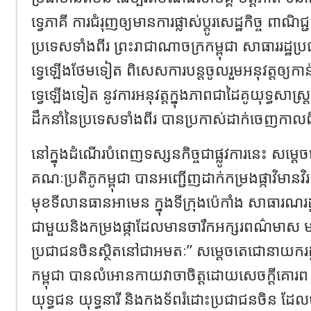
ទ្វេភាគី ការជំរុញឲ្យមានការផ្លាស់ប្តូរសេដ្ឋកិច្ច ពាណិជ
ប្រទេសទាំងពីរ ព្រះរាជាណាចក្រកម្ពុជា សា​ធាររដ្ឋប្រជ
ទ្វេឡើង​ថែម​ទៀត ពិសេសការបន្តចូលរួមអនុវត្តឲ្យកាន់
ទ្វេ​ឡើងទៀត នូវការអនុវត្តក្នុងភាពជាដៃគូ​យុទ្ធ​សាស្
ដឹកនាំនៃប្រទេសទាំងពីរ បាន​ប្រកាស់​ដាក់ចេញកាល
នៅក្នុង​ដំណើរបំពេញទស្សនកិច្ចជាផ្លូវការនេះ សម្តេចត
គណៈប្រតិភូកម្ពុជា បានអញ្ជើញដាក់កម្រងផ្កាវិមាន
មុខទីលានធានអាមេន ក្នុងទីក្រុងប៉េកាំង សាធារណរដ្
ជាមួយនិងកម្រងផ្កាដែលមានចារឹកអក្សរពណ៌​មាស ម
ប្រជាជនចិន​ស្ថិតនៅ​ជាអមតៈ” សម្តេចតេជោនាយករដ្ឋម
កម្ពុជា បានលំអោនកាយវា​ចាចិត្ត​ដោយសេចក្តីគោរព ជូ
យុទ្ធជន យុទ្ធនារី និង​កងទ័ពរំដោះប្រជាជនចិន ដែលប