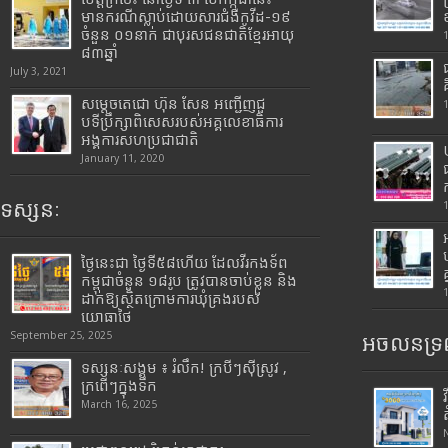
មានករណីស្លាប់ដោយសារជំងឺកូវីដ-១៩
ចំនួន ០១នាក់ ជាបុរសជនជាតិខ្មែរអាយុ
៨៣ឆ្នាំ
July 3, 2021
សម្តេចតេជោ ហ៊ុន សែន អញ្ជើញជួ
បទីប្រឹក្សាពិសេសរបស់អគ្គលេខាធិការ
អង្គការសហប្រជាជាតិ
January 11, 2020
ទស្សនៈ
ថ្ងៃនេះជា ថ្ងៃទី៥៨ហើយ ដែលវីរកងទ័ព
កម្ពុជាចំនួន ១៨រូប ត្រូវបានចាប់ខ្លួន និង
ដាក់ឱ្យស្ថិតក្រោមការឃុំគ្រងរបស់
យោធាថៃ
September 25, 2025
អចលនទ្រព
ទស្សនៈសង្គម ៖ រំលឹក! ក្របីៗស៊ីស្រូវ ,
ក្រពើៗក្នុងទឹក
March 16, 2025