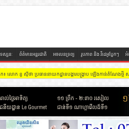
ទស្សនៈ
ព័ត៌មានអន្តរជាតិ
អចលនទ្រព្យ
រូបភាព និង វីដេអូប្លែកៗ
អ
ៀក៖ លោក នូ សុីថា ប្រធាននាយកដ្ឋានបង្ការបង្ក្រាប ឡើងកាន់តំណែងថ្មី សង