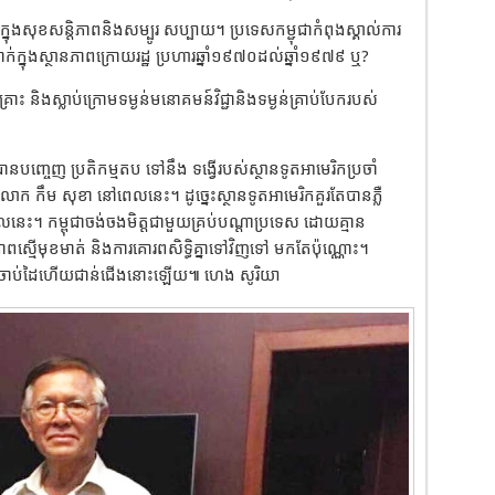
ក្នុងសុខសន្តិភាពនិងសម្បូរ សប្បា​​យ​។ ប្រទេសកម្ជុជាកំពុងស្គាល់ការ
លាក់ក្នុងស្ថានភាពក្រោយរដ្ឋ ប្រហារឆ្នាំ១៩៧០ដល់ឆ្នាំ១៩៧៩ ឬ?
ោះ និងស្លាប់ក្រោមទម្ងន់មនោគមន៍វិជ្ជានិងទម្ងន់គ្រាប់បែករបស់
ញ្ចេញ ប្រតិកម្ម​តប ទៅ​នឹង ទង្វើរបស់ស្ថានទូតអាមេរិកប្រចាំ
ង​លោក កឹម សុខា នៅពេលនេះ។ ដូច្នេះស្ថានទូតអាមេរិកគួរតែបានភ្លឺ
េលនេះ។ កម្ពុជាចង់ចងមិត្តជាមួយគ្រប់បណ្តាប្រទេស ដោយគ្មាន
ឹមភាព​ស្មើ​មុខមាត់ និងការគោរពសិទ្ធិគ្នាទៅវិញទៅ មកតែប៉ុណ្ណោះ។
្តចាប់ដៃហើយជាន់ជើងនោះឡើយ៕ ហេង សូរិយា