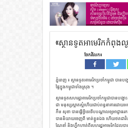
«ស្ថានទូតអាមេរិកកំពុងលូកដ
ចែករំលែក៖
ភ្នំពេញ ៖ ស្ថានទូតអាមេរិកប្រចាំកម្ពុជា ប
ផ្ទៃក្នុងកម្ពុជាទាំងស្រុង ។
ស្ថានទូតសហរដ្ឋអាមេរិកប្រចាំកម្ពុជាបានបង្ហ
ជា មនុស្សស្អាតស្អំហើយជាប់ពន្ធនាគារដោយអ
កឹម សុខា បានធ្វើអ្វីទេទើបបណ្តាលឲ្យអាជ្ញាធរកម
បាននិយាយចេញពី មាត់ខ្លួនឯង ហើយថតជាវិដេអ
ណែនាំ និងហ្វឹកហាត់ពីសហរដ្ឋអាមេរិកដែលបា