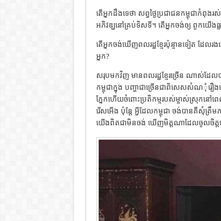
តើអ្នកដឹងទេថា សព្វថ្ងៃប្រជាជនកម្ពុជាកំពុងរស់
អភិវឌ្ឃនៅគ្រប់ទិសទី។ តើអ្នកចង់ឲ្យ ពួកយើងធ្
តើអ្នកចង់ឃើញពលរដ្ឋខ្មែរប៉ុន្មានទៀត ដែលរងគ្រ
អ្នក?
សរុបមកវិញ មានពលរដ្ឋខ្មែរច្រើន ណាស់ដែលបានប
កម្ពុជាក្នុង បញ្ហាជាច្រើនជាពិសេស​សំណ​ុំ​រឿ
ភ្នែកហើយចំពោះប្រតិកម្មរបស់ម្ចាស់ស្រុកនៅព
រើសអើង ប៉ុន្តែ អ្វីដែលកម្ពុជា ចង់បានគឺសុំត្រ
យើងពិតជាមិនចង់ ឃើញ​មិត្តណាដែលចូលចិត