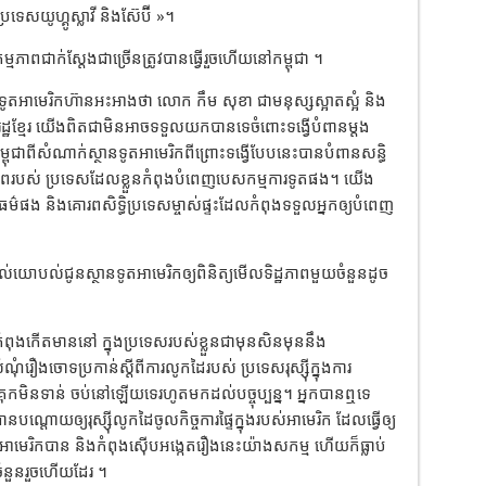
ទេសយូហ្គូស្លាវី និងស៊ែប៊ី »។
ភាពជាក់ស្តែងជាច្រើនត្រូវបានធ្វើរួចហើយនៅកម្ពុជា ។
ានទូតអាមេរិកហ៊ានអះអាងថា លោក កឹម សុខា ជាមនុស្សស្អាតស្អំ និង
ដ្ឋខ្មែរ យើងពិតជាមិនអាចទទួលយកបានទេចំពោះទង្វើបំពានម្តង
ាពីសំណាក់ស្ថានទូតអាមេរិកពីព្រោះទង្វើបែបនេះបានបំពានសន្ធិ
ាពរបស់ ប្រទេសដែលខ្លួនកំពុងបំពេញបេសកម្មការទូតផង។ យើង
ម៌ផង និងគោរពសិទ្ធិប្រទេសម្ចាស់ផ្ទះដែលកំពុងទទួលអ្នកឲ្យបំពេញ
ូមផ្តល់យោបល់ជូនស្ថានទូតអាមេរិកឲ្យពិនិត្យមើលទិដ្ឋភាពមួយចំនួនដូច
លកំពុងកើតមាននៅ ក្នុងប្រទេសរបស់ខ្លួនជាមុនសិនមុននឹង
រឿងចោទប្រកាន់ស្តីពីការលូកដៃរបស់ ប្រទេសរុស្ស៊ីក្នុងការ
គគុកមិនទាន់ ចប់នៅឡើយទេរហូតមកដល់បច្ចុប្បន្ន។ អ្នកបានឮទេ
នបណ្តោយឲ្យរុស្ស៊ីលូកដៃចូលកិច្ចការផ្ទៃក្នុងរបស់អាមេរិក ដែលធ្វើឲ្យ
ស់អាមេរិកបាន និងកំពុងស៊ើបអង្កេតរឿងនេះយ៉ាងសកម្ម ហើយក៏ធ្លាប់
ចំនួនរួចហើយដែរ ។