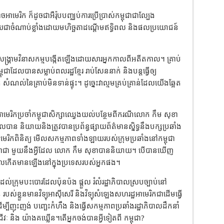
ចអាមេរិក ក៏ដូចជាអឺរ៉ុបបញ្ឈប់ការប្រើប្រាស់កម្ពុជាជាល្បែង
ក្លាយជាចំណាប់ខ្លាំងដោយមហិច្ឆតាដណ្តើមឥទ្ធិពល និងផលប្រយោជន៍
តែសង្គ្រាមវិនាសកម្មបង្កើតឡើងដោយសារអ្នកកាលពីអតីតកាល។ គ្រាប់
ាដែលបានសម្លាប់ពលរដ្ឋខ្មែរ រាប់សែននាក់ និងបន្តធ្វើឲ្យ
ណល់នៃគ្រាប់មិនទាន់ផ្ទុះ។ ដូច្នេះវាល្មមគ្រប់គ្រាន់ដែលយើងឆ្អែត
នទូតអាមេរិកប្រចាំកម្ពុជាសិក្សាឈេ្វងយល់បន្ថែមពីករណីលោក កឹម សុខា
ាន និយាយនិងត្រូវបានប្រព័ន្ធផ្សាយព័ត៌មានស្និទ្ធនឹងបក្សប្រឆាំង
ាមេរិកពិនិត្យ មើលសកម្មភាពទាំងឡាយរបស់ក្រុមប្រឆាំងនៅកម្ពុជា
៉ាងណាជា មួយនឹងអ្វីដែល លោក កឹម សុខាបាន​និយាយ។ បើបានឃើញ
ដែលកើតមានឡើងនៅក្នុងប្រទេសរបស់អ្នកផង។
រកដល់ក្រុមបះបោរដែលប៉ុនប៉ង ផ្តួល រំលំរដ្ឋាភិបាលស្របច្បាប់នៅ
 របស់ខ្លួនមានវិទ្យុអាស៊ីសេរី និងវិទ្យុសំឡេងសហរដ្ឋអាមេរិកជាដើមធ្វើ
ើម្បីញុះញង់ បញ្ឆេះកំហឹង និងធ្វើសកម្មភាពប្រឆាំងរដ្ឋាភិបាលដឹកនាំ
 និង យ៉ាងគឃ្លើន។តើអ្នកចង់បានអ្វីទៀតពី កម្ពុជា?