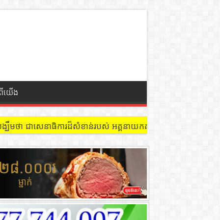
ំពីយើង
្ឃឹមថា ជាសេនាធិការដ៏សំខាន់របស់ អគ្គនាយកគយនិងរដ្ឋាករកម្ពុជា ក្នុងកា