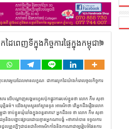
ៃពេញទីក្នុងកិច្ចការផ្ទៃក្នុងកម្ពុជា!»
ានបង្ហោះសារមួយដែលមានលក្ខណៈ ជាការលូកដៃយ៉ាងកំរោលចូលកិច្ចការ
ោះសារ លើបណ្តាញសង្គមហ្វេសប៊ុកផ្លូវការរបស់ខ្លួនថា លោក កឹម សុខា
យុត្តិធម៌។ យើងសូមសួរទៅស្ថានទូត អាមេរិកថា តើអ្នកដឹងរឿងលោក
្ពុជា ចាប់ខ្លួនឃុំឃាំងក្នុងពន្ធនាគារ? អ្នកដឹងទេ ថា លោក កឹម សុខា
ូនិងបង្ហោះផ្សាយដោយគ្មានអ្នកណាបង្ខំ «ថាគាត់បាន ទទួលការ
នជួលគ្រូល្បីៗជាជនជាតិអាមេរិកកាំងនិងកាណាដាឲ្យរៀបចំផែនការ