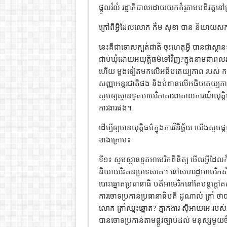
ផ្តួលរំលំ រដ្ឋាភិបាលដោយយកគំរូតាមបដិវត្តនៅប្រ
ក្រៅពីអ្វីដែលលោក កឹម សុខា បាន និយាយសកម្ម
នេះគឺជាទោសក្បត់ជាតិ ចុះហេតុអ្វី បានជាស្ថ
ជាប់ឃុំដោយអយុត្តិធម៌ទៅវិញ?ក្នុងនាមជាពលរ
ហើយ ម្តងទៀតមកលើអធិបតេយ្យភាព របស់ កម្ពុជ
សញ្ញាអន្តរជាតិផង និងបំពានលើអធិបតេយ្យភ
សូមឲ្យស្ថានទូតអាមេរិកគោរពគោលការណ៍យុត្តិធ
ការងារផង។
ដើម្បីឲ្យមានយុត្តិធម៌ក្នុងការវិនិច្ឆ័យ យើងស
ខាងក្រោម៖
ទី១៖ សូមស្ថានទូតអាមេរិកពិនិត្យ មើលអ្វីដែ
និយាយរិះគន់ប្រទេសគេ។ នៅសហរដ្ឋអាមេរិកសំណុំ
បោះឆ្នោតប្រធានាធិ បតីអាមេរិកនៅតែបន្តក្តៅ
ការចោទប្រកាន់ប្រធានាធិបតី ដូណាល់ ត្រាំ ថាបា
លោក ត្រាំឈ្នះឆ្នោត? ភ្នាក់ងារ ស៊ីអាយអេ រប
បានចោទប្រកាន់តាមផ្លូវច្បាប់ដល់ មនុស្សមួយ