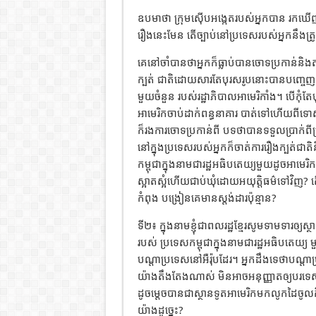
ឧបមាថា ក្រុមស៊ើបអង្កេតរបស់អ្នកបាន រកឃើញភ
រឿងនេះមែន តើច្បាប់នៅប្រទេសរបស់អ្នកនឹងត្
គេនៅចាំបានថាអ្នកក៏ធ្លាប់បានចោទប្រកាន់និង
ក្បត់ ជាតិដោយសារតែបុរសរូបនោះបានបញ្ចេញព័
មួយចំនួន របស់​រដ្ឋាភិបាលអាមេរិកាំង។ បើកុំតែ
អាមេរិកចាប់ដាក់ពន្ធនាគារ បាត់ទៅហើយពីទោសក
ក៏រងការចោទប្រកាន់ពី បទថាបានទទួលប្រាក់ពី
នៅក្នុងប្រទេសរបស់អ្នកក៏ចាត់ការរឿងក្បត់ជ
កម្ពុជាក្នុងនាមជារដ្ឋអធិបតេយ្យមួយដូចអាមេ
ស្អាតស្អំហើយជាប់ឃុំដោយអយុត្តិធម៌ទៅវិញ? តើយុ
កំពុង បង្រៀនគេមានស្តង់ដារប៉ុន្មាន?
ទី២៖ ក្នុងនាមខ្ញុំជាពលរដ្ឋខ្មែរសូមទាមទារឲ្យស
របស់ ប្រទេសកម្ពុជាក្នុងនាមជារដ្ឋអធិបតេយ
បណ្តាប្រទេសនៅអឺរ៉ុបដែរ។ អ្នកដឹងទេថាបណ្ត
យ៉ាងតឹងតែងណាស់ មិនអាចអនុញ្ញាតឲ្យបរទ
ដូចម្តេចបានជាស្ថានទូតអាមេរិកមកលូកដៃចូលកិ
យ៉ាងដូច្នេះ?