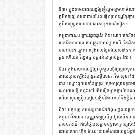
ទី៣៖ ក្នុងនាមជាពលរដ្ឋខ្មែរខ្ញុំសូមឲ្យមហាអំណា
ភូមិសាស្ត្រ នយោបាយដែលធ្វើឲ្យពលរដ្ឋខ្មែរ
ភូមិសាស្ត្រនយោបាយរបស់អ្នកតទៅទៀត។
កម្ពុជាបានរងគ្រោះឆ្អែតឆ្អន់ហើយ ដោយ​​សារ
បែកជិត៣លានតោនត្រូវបានទម្លាក់លើ ទឹកដីកម្ពុជ
មានជនរង គ្រោះ​ជារៀងរាល់ថ្ងៃដោយសារតែកាក សំ
ឆ្អន់ ហើយវាក៏ល្មមគ្រប់គ្រាន់សម្រាប់អ្នកដែរ។
ទី៤៖ ក្នុងនាមពលរដ្ឋខ្មែរ ខ្ញុំសូមស្នើឲ្យស្ថា
ដោយ​ស្តាប់ឡើងវិញនូវសម្តីលោក កឹម សុខា ដែលប
បាន បង្ហោះផ្សាយទាំងស្រុង។សូមឲ្យស្ថានទូតអ
ដែលបានធ្វើ កន្លងទៅ តើវាស៊ីចង្វាក់គ្នាយ
ហើយ សូមប្រៀបធៀបទង្វើទាំងនេះទៅនឹងអ្វី
ទី៥៖ បច្ចុប្បន្ន សហរដ្ឋអាមេរិកកំពុង ផ្តលជម្
កម្ពុជា និងបានអនុញ្ញាតឲ្យប្រព័ន្ធផ្សាយព័ត៌មាន
ជាឧបករណ៍ ដាច់ថ្លៃរបស់ក្រុមឧទ្ទាមក្រៅច្បាប់ដ
ដោយលោក ហ៊ុន សែន ដោយចំហដោយខ្វះវិជ្ជាជីវៈ