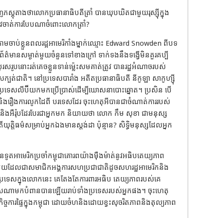
ស្តុតាងថាលោកប្រធានាធិបតីត្រាំ បានឃុបឃិតជាមួយរុស្ស៊ីក្នុង
រូវចាត់ការបែបណាចំពោះលោកត្រាំ?
តាមចាប់ខ្លួនពលរដ្អអាមេរិកាំងម្នាក់ឈ្មោះ Edward Snowden ពីបទ
ត៌មានសម្ងាត់មួយចំនួនទៅខាងក្រៅ ទាក់ទងនឹងទង្វើមិនគួរគប្បី
បុរសរូបនោះរត់គេចខ្លួនទាន់ម៉្លេះសមគាត់ត្រូវ បានរដ្ឋអំណាចរបស់
្បត់ជាតិ។ នៅប្រទេសបារាំង អតីតប្រធានាធិបតី នីកូឡា សាកូហ្ស៊ី
ប្រទេសលីប៊ីយកមកប្រើប្រាស់ដើម្បីឃោសនាបោះឆ្នោត។ ប្រសិន បើ
ាតិនិងរឿងការលូកដៃពី បរទេសដែរ ចុះហេតុអីបានជាចំណាត់ការរបស់
រិកនិងអឺរ៉ុបដែរបែរជាអ្នកមក និយាយថា លោក កឹម សុខា ជាមនុស្ស
ត្តិធម៌សម្រាប់អ្នកឯងមានស្តង់ដា ប៉ុន្មាន? សិទ្ធិមនុស្សដែលអ្នក
្ថានទូតអាមេរិកប្រចាំកម្ពុជាគោរពយ៉ាងម៉ឺងម៉ាត់នូវអធិបតេយ្យភាព
្យ មួយដែលជាសមាជិកអង្គការសហប្រជាជាតិដូចសហរដ្ឋអាមេរិកនិង
ាប្រទេសក្នុងលោកនេះ គេតែងតែការពារអធិប តេយ្យភាពរបស់គេ
េសណាមកបំពានបានឡើយរាប់ទាំងប្រទេសរបស់អ្នកផង។ ចុះហេតុ
ច្ចការផ្ទៃក្នុងកម្ពុជា ដោយចំហនិងដោយខ្វះសុចរិតភាពនិងតុល្យភាព