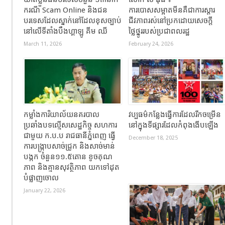
ករណី Scam Online និងជន
ការបោសសម្អាតមីនគឺជាការស្តារ
បរទេសដែលស្នាក់នៅដែលខុសច្បាប់
ជីវភាពរស់នៅប្រកដោយសេចក្តី
នៅលើទីតាំងបឹងហ្គាឡូ គីម ឈី
ថ្លៃថ្នូររបស់ប្រជាពលរដ្ឋ
March 11, 2026
February 24, 2026
កម្លាំងការិយាល័យនគរបាល
វប្បធម៌កន្លែងធ្វើការដែលរីកចម្រើន
ប្រឆាំងបទល្មើសសេដ្ឋកិច្ច សហការ
នៅក្នុងទីផ្សារដែលកំពុងងើបឡើង
ជាមួយ ក.ប.ប រាជធានីភ្នំពេញ ធ្វើ
December 18, 2025
ការបង្ក្រាបសាច់ជ្រូក និងសាច់មាន់
បង្កក ចំនួន១១.៥តោន ខូចគុណ
ភាព និងគ្មានសុវត្ថិភាព យកទៅដុត
បំផ្លាញចោល
January 22, 2026