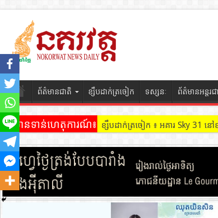
ព័ត៌មានជាតិ
ខ្សឹបដាក់ត្រចៀក
ទស្សនៈ
ព័ត៌មានអន្តរជ
ព័ត៌មានទាន់ហេតុការណ៍៖
ខ្សឹបដាក់ត្រចៀក ៖ អគារ Sky 31 នៅ