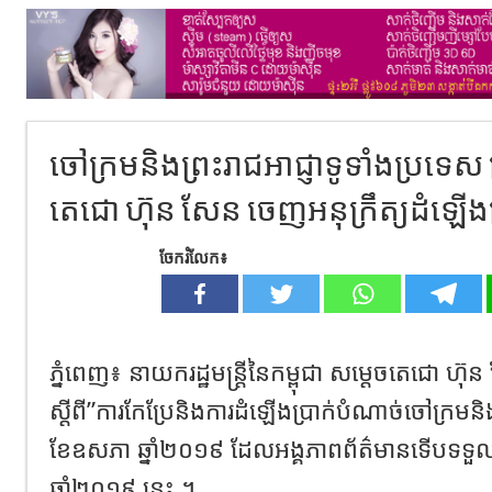
ចៅក្រម​និង​ព្រះរាជ​អាជ្ញា​ទូទាំង​ប្រទេស​ 
តេជោ​ ហ៊ុន​ សែន​ ចេញ​អនុក្រឹត្យ​ដំឡើង​ប
ចែករំលែក៖
ភ្នំពេញ​៖ នាយករដ្ឋមន្ត្រី​នៃ​កម្ពុជា​ សម្តេច​តេជោ​ ហ៊ុន
ស្តីពី​”ការ​កែប្រែ​និង​ការ​ដំឡើង​ប្រាក់​បំណាច់​ចៅក្រម​និង​ព្
ខែ​ឧសភា​ ឆ្នាំ​២០១៩​ ដែល​អង្គភាព​ព័ត៌មាន​ទេីប​ទទួល
ឆ្នាំ​២០១៩​ នេះ​ ។