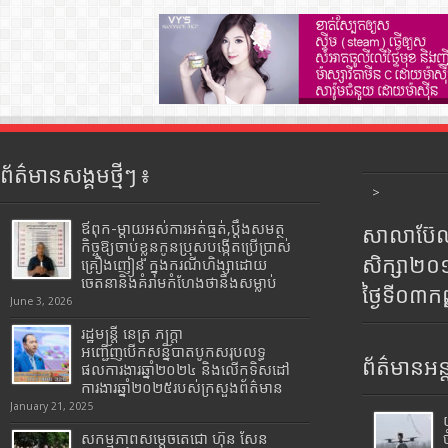
ព័ត៌មានសង្គមថ្មីៗ ៖
>
ឪពុក-ម្ដាយអស់ការអត់ធ្មត់,ប្ដឹងសមត្ថ
សាលាប៊ែលធ
កិច្ចឱ្យចាប់ខ្លួនកូនប្រុសបង្កើតប្រើប្រាស់
សិក្សា២
គ្រឿងញៀន ក្នុងករណីហិង្សាដោយ
ចេតនានិងគំរាមកំហែងថានឹងសម្លាប់
ថ្ងៃទី០៣ក
June 3, 2026
រដ្ឋមន្រ្តី​ នេត្រ​ ភក្ត្រា​
អញ្ជើញបើកសន្និបាតបូកសរុបលទ្ធ
ព័ត៌មានអន្
ផលការងារឆ្នាំ២០២៤ និងលើកទិសដៅ
ការងារឆ្នាំ២០២៥របស់​ក្រសួង​ព័ត៌មាន​
January 21, 2025
សកម្មភាពសម្តេចតេជោ ហ៊ុន សែន