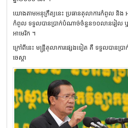
យោង​តាម​អនុក្រឹត្យ​នេះ​ ប្រធាន​តុលាការ​កំពូល​ និង​ អគ
កំពូល​ ទទួល​បាន​ប្រាក់​បំណាច់​ចំនួន​១០លាន​រៀល​ ឬ​
អាមេរិក​ ។
ក្រៅ​ពី​នេះ​ មន្ត្រី​តុលាការ​ផ្សេងទៀត​ គឺ​ ទទួល​បាន​ប្
ចេស្តា