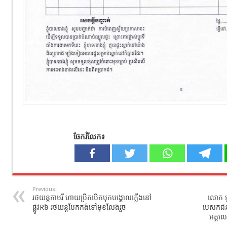
ចែករំលែក៖
Previous:
រថយន្ត​កាមរី​ ហាយប្រីតបើកបុក​បង្គោល​ភ្លើង​នៅ​
លោក អូ
ផ្លូវ​R៦ រថយន្តបែកកង់ទៅមុខលែងរួច
បេសកជន 
អគ្គលេ