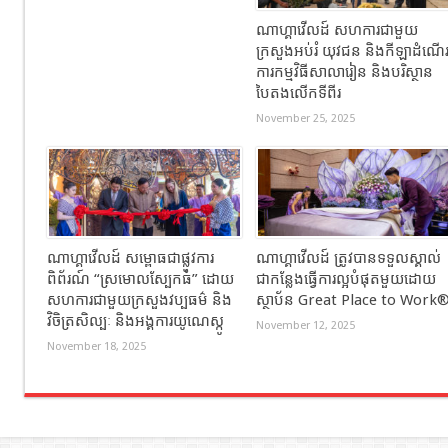
ណាហ្គាវើលដ៍ សហការជាមួយ
ក្រសួងអប់រំ យុវជន និងកីឡាដំណើ
ការកម្មវិធីសាលារៀន និងបរិស្ថាន
បៃតងលើកទីពីរ
November 25, 2025
ណាហ្គាវើលដ៍ សម្ពោធជាផ្លូវការ
ណាហ្គាវើលដ៍ ត្រូវបានទទួលស្គាល់
ពិព័រណ៍ “ស្រមោលស្បែកធំ” ដោយ
ជាកន្លែងធ្វើការល្អបំផុតមួយដោយ
សហការជាមួយក្រសួងវប្បធម៌ និង
ស្ថាប័ន Great Place to Work
វិចិត្រសិល្បៈ និងអង្គការយូណេស្កូ
November 12, 2025
November 18, 2025