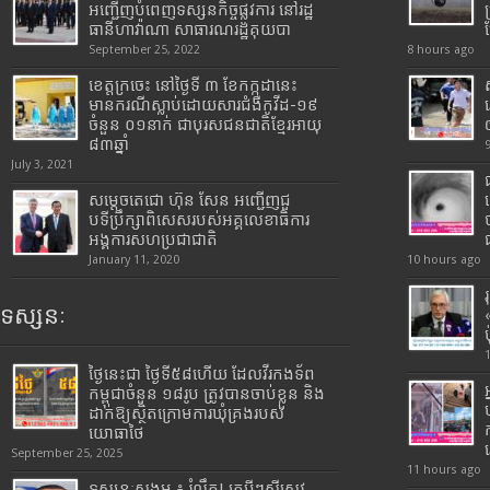
អញ្ជើញបំពេញទស្សនកិច្ចផ្លូវការ នៅរដ្ឋ
ធានីហាវ៉ាណា សាធារណរដ្ឋគុយបា
September 25, 2022
8 hours ago
ខេត្តក្រចេះ នៅថ្ងៃទី ៣ ខែកក្កដានេះ
មានករណីស្លាប់ដោយសារជំងឺកូវីដ-១៩
ចំនួន ០១នាក់ ជាបុរសជនជាតិខ្មែរអាយុ
៨៣ឆ្នាំ
July 3, 2021
សម្តេចតេជោ ហ៊ុន សែន អញ្ជើញជួ
បទីប្រឹក្សាពិសេសរបស់អគ្គលេខាធិការ
អង្គការសហប្រជាជាតិ
January 11, 2020
10 hours ago
ទស្សនៈ
ថ្ងៃនេះជា ថ្ងៃទី៥៨ហើយ ដែលវីរកងទ័ព
កម្ពុជាចំនួន ១៨រូប ត្រូវបានចាប់ខ្លួន និង
ដាក់ឱ្យស្ថិតក្រោមការឃុំគ្រងរបស់
យោធាថៃ
September 25, 2025
11 hours ago
ទស្សនៈសង្គម ៖ រំលឹក! ក្របីៗស៊ីស្រូវ ,