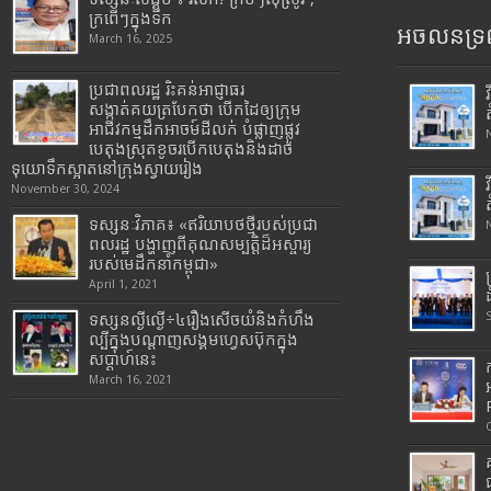
ក្រពើៗក្នុងទឹក
អចលនទ្រព
March 16, 2025
ប្រជាពលរដ្ឋ រិះគន់អាជ្ញាធរ
សង្កាត់គយត្របែកថា បើកដៃឲ្យក្រុម
អាជីវកម្មដឹកអាចម៍ដីលក់ បំផ្លាញផ្លូវ
បេតុងស្រុតខូចរបើកបេតុងនិងដាច់
ទុយោទឹកស្អាតនៅក្រុងស្វាយរៀង
November 30, 2024
ទស្សនៈវិភាគ៖ «ឥរិយាបថថ្មីរបស់ប្រជា
ពលរដ្ឋ បង្ហាញពីគុណសម្បត្តិដ៏អស្ចារ្យ
របស់មេដឹកនាំកម្ពុជា»
April 1, 2021
ទស្សនល្ងីល្ងើ÷៤រឿងសើចយំនិងកំហឹង
ល្បីក្នុងបណ្តាញសង្គមហ្វេសប៊ុកក្នុង
សប្តាហ៍នេះ
March 16, 2021