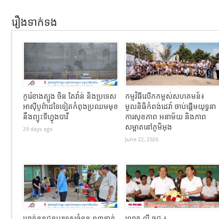
រឿងទាក់ទង
កូរ៉េខាងត្បូង ចិន តៃវ៉ាន់ និងប្រទេស
កម្មវិធីលើកកម្ពស់សហគមន៍៖
អាស៊ីបូព៌ាដទៃទៀតកំពុងប្រឈមមុខ
មូលនិធិកំពង់ដេវ៉ា ចាប់ផ្តើមយុទ្ធនា
នឹងព្យុះទីហ្វុងបាវី
ការសុខភាព អនាម័យ និងភាព
សម្អាតនៅភូមិអុង
29 days ago
June 22, 2026
ឃាត់ខ្លួនជនបរទេសចំនួន ១៣នាក់
លោក លី ធុជ ៖