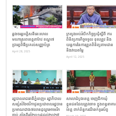
ឆ្លងចរន្តអគ្គិសនីឆេះសាល
ក្រសួងអប់រំបើកកិច្ចប្រជុំស្តីពី ការ
មហោស្រពខេត្តតាកែវ ខណ្ឌ៧
ពិនិត្យភារកិច្ចទទួល ខុសត្រូវ និង
ប្រារព្ធពិធីប្រគល់សញ្ញាប័ត្រ
យន្តការនៃការត្រួតពិនិត្យតាមដាន
និងវាយតម្លៃ
April 28, 2025
April 12, 2025
រដ្ឋបាលរាជធានីភ្នំពេញ៖ រដ្ឋាភិបាល
សាលាដំបូងខេត្ត ចេញដីកាឃុំ
សន្សំសំចៃថវិកាជូនប្រជាពលរដ្ឋបាន
ខ្លួនជនដែលត្រូវចោទ ក្នុងពន្ធនាគារ
ប្រមាណជាង៧លានដុល្លារអាមេរិក
ខេត្ត ពាក់ព័ន្ធករណីឆក់ទូរស័ព្ទ
ចាប់ តាំងពីឆ្នាំ២០១៨ដល់២០២៥