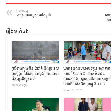
Previous:
“សង្រ្គាមនំបញ្ចុក” នៅកម្ពុជា
សម្ត
កា
រឿងទាក់ទង
កូរ៉េខាងត្បូង ចិន តៃវ៉ាន់ និងប្រទេស
ឃាត់ខ្លួនជនបរទេសចំនួន ១៣នាក់
អាស៊ីបូព៌ាដទៃទៀតកំពុងប្រឈមមុខ
ករណី Scam Online និងជន
នឹងព្យុះទីហ្វុងបាវី
បរទេសដែលស្នាក់នៅដែលខុសច្បាប
នៅលើទីតាំងបឹងហ្គាឡូ គីម ឈី
28 days ago
March 11, 2026