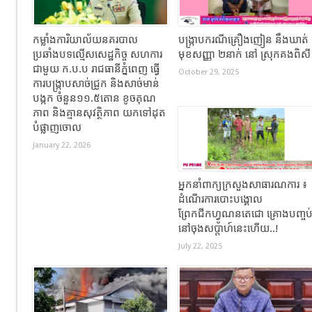
កម្លាំងការិយាល័យនគរបាល
បង្ក្រាបករណីគ្រឿងញៀន នឹងឃាត់
ប្រឆាំងបទល្មើសសេដ្ឋកិច្ច សហការ
មុខសញ្ញា ២នាក់ នៅ ស្រុកគងពិស
ជាមួយ ក.ប.ប រាជធានីភ្នំពេញ ធ្វើ
October 29, 2025
ការបង្ក្រាបសាច់ជ្រូក និងសាច់មាន់
បង្កក ចំនួន១១.៥តោន ខូចគុណ
ភាព និងគ្មានសុវត្ថិភាព យកទៅដុត
បំផ្លាញចោល
January 22, 2026
អ្នកនាំពាក្យក្រសួងសាធារណការ ៖
ដំណើរការបោះបង្គោល
ព្រែកជីកហ្វូណនតេជោ គ្រោងបញ្ចប
នៅចុងសប្តាហ៍នេះហើយ..!
July 22, 2025