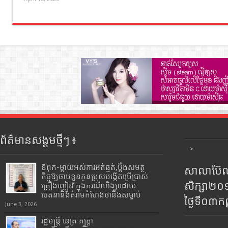
ព័ត៌មានសង្គមថ្មីៗ ៖
>
ឪពុក-ម្ដាយអស់ការអត់ធ្មត់,ប្ដឹងសមត្ថ
សាលាប៊ែលធ
កិច្ចឱ្យចាប់ខ្លួនកូនប្រុសបង្កើតប្រើប្រាស់
សិក្សា២
គ្រឿងញៀន ក្នុងករណីហិង្សាដោយ
ចេតនានិងគំរាមកំហែងថានឹងសម្លាប់
ថ្ងៃទី០៣ក
June 3, 2026
រដ្ឋមន្រ្តី​ នេត្រ​ ភក្ត្រា​