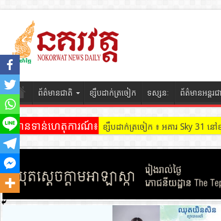
ព័ត៌មានជាតិ
ខ្សឹបដាក់ត្រចៀក
ទស្សនៈ
ព័ត៌មានអន្តរជ
ព័ត៌មានទាន់ហេតុការណ៍៖
ខ្សឹបដាក់ត្រចៀក ៖ អគារ Sky 31 នៅ