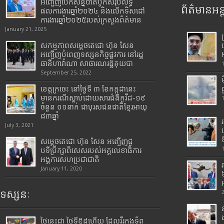
អញ្ជើញបើកសន្និបាតបូកសរុបលទ្ធ
ព័ត៌មានអន្
ផលការងារឆ្នាំ២០២៤ និងលើកទិសដៅ
ការងារឆ្នាំ២០២៥របស់​ក្រសួង​ព័ត៌មាន​
January 21, 2025
សកម្មភាពសម្តេចតេជោ ហ៊ុន សែន
អញ្ជើញបំពេញទស្សនកិច្ចផ្លូវការ នៅរដ្ឋ
ធានីហាវ៉ាណា សាធារណរដ្ឋគុយបា
September 25, 2022
ខេត្តក្រចេះ នៅថ្ងៃទី ៣ ខែកក្កដានេះ
មានករណីស្លាប់ដោយសារជំងឺកូវីដ-១៩
ចំនួន ០១នាក់ ជាបុរសជនជាតិខ្មែរអាយុ
៨៣ឆ្នាំ
July 3, 2021
សម្តេចតេជោ ហ៊ុន សែន អញ្ជើញជួ
បទីប្រឹក្សាពិសេសរបស់អគ្គលេខាធិការ
អង្គការសហប្រជាជាតិ
January 11, 2020
ទស្សនៈ
ថ្ងៃនេះជា ថ្ងៃទី៥៨ហើយ ដែលវីរកងទ័ព