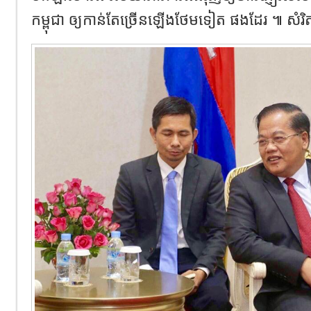
កម្ពុជា ឲ្យកាន់តែច្រើនឡើងថែមទៀត ផងដែរ ៕ សំរិ