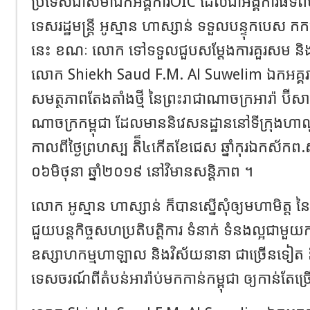
ប្រទេសជាសមាជិកអង្គការOIC ដែលជាអង្គការធំទីពី
ទេសរដ្ឋមន្ដ្រី អូស្មាន ហាស្សាន់ ទទួលបន្ទុកបេស 
នេះ ខណៈ លោក ទៅទទួលជួបសម្ដែងការគួរសម និងព
លោក Shiekh Saud F.M. Al Suwelim ឯកអគ្គរ
សមត្ថភាពតែងតាំងថ្មី​ នៃព្រះរាជាណាចក្រអារ៉ា ប៊ីសាអ៊
ណាចក្រកម្ពុជា ដែលមាននិវេសនដ្ឋាននៅទីក្រុ
កាលពីថ្ងៃព្រហស្ប តិ៏៤កើតខែជេស ឆ្នាំកុរឯកស័កព.
០៦មិថុនា ឆ្នាំ២០១៩ នៅវិមានសន្ដិភាព ។
លោក អូស្មាន ហាស្សាន់ ក៏បានស្នើសុំឲ្យមហាមិត្ដ នៃ
ជួយបន្ដកិច្ចសហប្រតិបត្ដិការ ទំនាក់ ទំនងល្អជាម
ឧស្សាហកម្មហាឡាល​ និង​វិស័យនានា ជាច្រើនទៀត និ
ទេសចរណ៍ពីតំបន់អារ៉ាប់មកកាន់កម្ពុជា ឲ្យកាន់ត