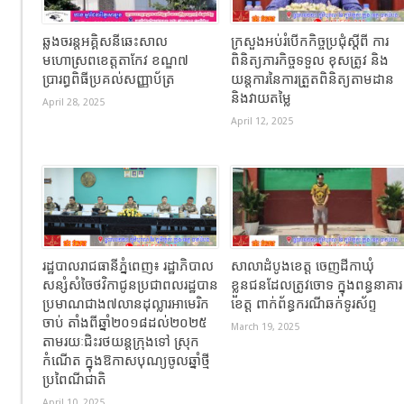
ឆ្លងចរន្តអគ្គិសនីឆេះសាល
ក្រសួងអប់រំបើកកិច្ចប្រជុំស្តីពី ការ
មហោស្រពខេត្តតាកែវ ខណ្ឌ៧
ពិនិត្យភារកិច្ចទទួល ខុសត្រូវ និង
ប្រារព្ធពិធីប្រគល់សញ្ញាប័ត្រ
យន្តការនៃការត្រួតពិនិត្យតាមដាន
និងវាយតម្លៃ
April 28, 2025
April 12, 2025
រដ្ឋបាលរាជធានីភ្នំពេញ៖ រដ្ឋាភិបាល
សាលាដំបូងខេត្ត ចេញដីកាឃុំ
សន្សំសំចៃថវិកាជូនប្រជាពលរដ្ឋបាន
ខ្លួនជនដែលត្រូវចោទ ក្នុងពន្ធនាគារ
ប្រមាណជាង៧លានដុល្លារអាមេរិក
ខេត្ត ពាក់ព័ន្ធករណីឆក់ទូរស័ព្ទ
ចាប់ តាំងពីឆ្នាំ២០១៨ដល់២០២៥
March 19, 2025
តាមរយៈជិះរថយន្ដក្រុងទៅ ស្រុក
កំណើត ក្នុងឱកាសបុណ្យចូលឆ្នាំថ្មី
ប្រពៃណីជាតិ
April 10, 2025