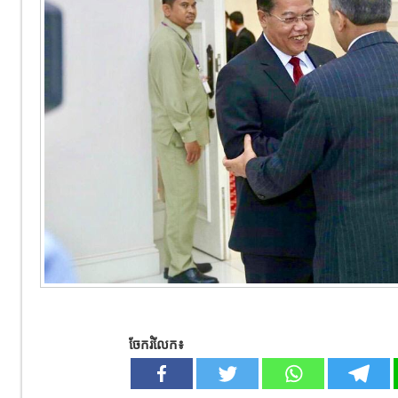
ចែករំលែក៖