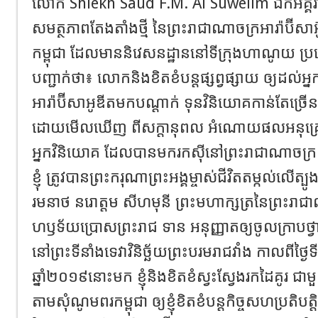
លោក Shiekh Saud F.M. Al Suwelim ឯកអគ្គរ
សមត្ថភាពតែងតាំងថ្មី​ នៃព្រះរាជាណាចក្រអារ៉ាប៊ីសាអ៊
កម្ពុជា ដែលមាននិវេសនដ្ឋាននៅទីក្រុងហាណូយ 
បញ្ជាក់ថា៖ លោកនិងខិតខំបន្ដផ្សព្វផ្សាយ ឲ្យដល់អ
អារ៉ាប៊ីសាអូឌីតមកបណ្ដាក់ ទុនវិនិយោគកាន់តែច្រើ
ដោយមើលឃើញ ពីសក្ដានុពល អំណោយផលអនុគ្រោះ
អ្នកវិនិយោគ ដែលបានមករកស៊ីនៅព្រះរាជាណាចក្រកម្ព
ខ្ញុំ ត្រូវបានព្រះករុណាព្រះអង្គម្ចាស់ជីវិតតម្កល់លើត្ប
រមនាថ នរោត្តម សីហមុនី ព្រះមហាក្សត្រនៃព្រះរាជាណ
ហឫទ័យប្រោសព្រះរាជ ទាន អនុញ្ញាតឲ្យចូលក្រាបថ្វា
នៅព្រះទី​នាំងទេវាវិនិច្ឆ័យព្រះបរមរាជវាំង កាលពីថ្ងៃ
ឆ្នាំ២០១៩នោះមក ខ្ញុំនិងខិតខំស្វះស្វែងរកដៃគូរ ជា
តាមសុំណូមពរកម្ពុជា ឲ្យខ្ញុំខិតខំបន្ដកិច្ចសហប្រតិបតិ្