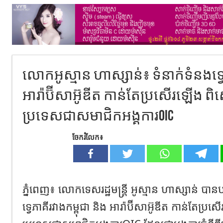
លោកអូស្មាន ហាស្សាន់៖ ទំនាក់ទំនងទ្វេភា
អារ៉ាប៊ីសាអ៊ូឌីត កាន់តែប្រសើរឡើង​
ប្រទេសជាសមាជិកអង្គការOIC
ចែករំលែក៖
ភ្នំពេញ៖ លោកទេសរដ្ឋមន្ដ្រី អូស្មាន ហាស្សាន់ បាន
ទ្វេភាគីរវាងកម្ពុជា​ និង​ អារ៉ាប៊ីសាអ៊ូឌីត កាន់តែ