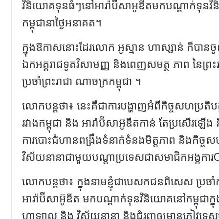
វិនិយោគទុនធំៗនៅអារ៉ាប៊ីសាអូឌីតមកបណ្ដាក់ទុន
កម្ពុជានាថ្ងៃអនាគត។
ក្នុងឱកាសនោះដែរលោក អូស្មាន ហាស្សាន់ ក៏បាន
ឯកអគ្គរាជទូតវិសាមញ្ញ និងពេញសមត្ថ ភាព នៃព្រះរ
ប្រចាំព្រះរាជា ណាចក្រកម្ពុជា ។
លោកបន្តថា៖ នេះគឺជាការបង្ហាញអំពីកិច្ចសហប្រតិបត្ត
រវាងកម្ពុជា​ និង​ អារ៉ាប៊ីសាអ៊ូឌីតកាន់ តែប្រសើរឡើ
ការបោះជំហានពង្រឹងទំនាក់ទំនងមិត្តភាព​ និង​កិច្ចស
វិស័យនានាជាមួយបណ្តាប្រទេសជាសមាជិកអង្គការ
លោកបន្ដថា៖ ក្នុងនាមខ្ញុំជាបេសកជនពិសេស ប្រចាំកម្ពុ
អារ៉ាប៊ីសាអ៊ូឌីត មកបណ្តាក់ទុនវិនិយោគនៅកម្ពុជាក្
ហាឡាល​ និង​ វិស័យនានា និងជំរុញឲ្យមានភ្ញៀវទេស