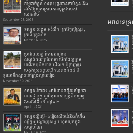
កម្ពុជាចំនួន ១៨រូប ត្រូវបានចាប់ខ្លួន និង
ដាក់ឱ្យស្ថិតក្រោមការឃុំគ្រងរបស់
យោធាថៃ
September 25, 2025
អចលនទ្រព
ទស្សនៈសង្គម ៖ រំលឹក! ក្របីៗស៊ីស្រូវ ,
ក្រពើៗក្នុងទឹក
March 16, 2025
ប្រជាពលរដ្ឋ រិះគន់អាជ្ញាធរ
សង្កាត់គយត្របែកថា បើកដៃឲ្យក្រុម
អាជីវកម្មដឹកអាចម៍ដីលក់ បំផ្លាញផ្លូវ
បេតុងស្រុតខូចរបើកបេតុងនិងដាច់
ទុយោទឹកស្អាតនៅក្រុងស្វាយរៀង
November 30, 2024
ទស្សនៈវិភាគ៖ «ឥរិយាបថថ្មីរបស់ប្រជា
ពលរដ្ឋ បង្ហាញពីគុណសម្បត្តិដ៏អស្ចារ្យ
របស់មេដឹកនាំកម្ពុជា»
April 1, 2021
ទស្សនល្ងីល្ងើ÷៤រឿងសើចយំនិងកំហឹង
ល្បីក្នុងបណ្តាញសង្គមហ្វេសប៊ុកក្នុង
សប្តាហ៍នេះ
March 16, 2021