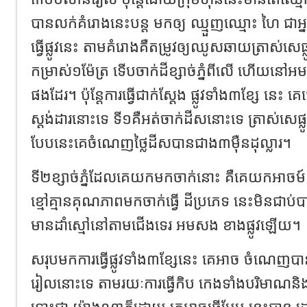
បានលក់គំរោងនេះបន្ត មកឲ្យ ឈ្មួញឈ្មោះ ហៃ ជាអ្នក
ធ្វើផ្លូវ​នេះ តាមគំរោងគឺតម្រូវឲ្យឈូសឆាយត្រាស់សេផ្ល
កម្រាស់​១ម៉ែត្រ ទើបចាក់ដីខ្សាច់ភ្នំពីលើ ហើយនៅអមស
ផងដែរ។ ប៉ុន្តែការធ្វើ​ជាក់​ស្តែង ផ្លូវទាំង៣ខ្សែ នេះ គេ
ស្តង់ដារនោះទេ ទី១គឺអត់​ចាក់ដីសនោះទេ ត្រាស់សេផ្លូវ
បែបនេះគេចំណេញថ្លៃដីសបានជាង៣ម៉ឺនដុល្លារ។
ទី២ខ្សាច់ភ្នំដែលគេយកមកចាក់នោះ គឺគេយកអាចម៍ដី
ខ្មៅគ្មានគុណភាពមកចាក់ធ្វើ ដីប្រភេទ នេះមិនជាប់
មានដាំស្មៅនៅតាមជើងទេរ អមសង ខាងផ្លូវឡើយ។
សរុបមកការធ្វើផ្លូវទាំង៣ខ្សែនេះ គេអាច ចំណេ
រៀលនោះទេ តាមរយៈការធ្វើកិប កេងទាំងបរិមាណ
ទោះជា យ៉ាងណាក៏ដោយ គេអាចធ្វើបែប នេះបាន ដោយសា