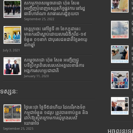
សកម្មភាពសម្តេចតេជោ ហ៊ុន សែន
អញ្ជើញបំពេញទស្សនកិច្ចផ្លូវការ នៅរដ្ឋ
ធានីហាវ៉ាណា សាធារណរដ្ឋគុយបា
September 25, 2022
ខេត្តក្រចេះ នៅថ្ងៃទី ៣ ខែកក្កដានេះ
មានករណីស្លាប់ដោយសារជំងឺកូវីដ-១៩
ចំនួន ០១នាក់ ជាបុរសជនជាតិខ្មែរអាយុ
៨៣ឆ្នាំ
July 3, 2021
សម្តេចតេជោ ហ៊ុន សែន អញ្ជើញជួ
បទីប្រឹក្សាពិសេសរបស់អគ្គលេខាធិការ
អង្គការសហប្រជាជាតិ
January 11, 2020
ទស្សនៈ
ថ្ងៃនេះជា ថ្ងៃទី៥៨ហើយ ដែលវីរកងទ័ព
កម្ពុជាចំនួន ១៨រូប ត្រូវបានចាប់ខ្លួន និង
ដាក់ឱ្យស្ថិតក្រោមការឃុំគ្រងរបស់
យោធាថៃ
September 25, 2025
អចលនទ្រព