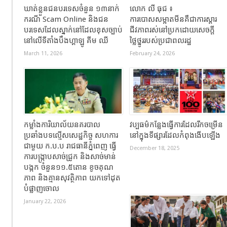
ឃាត់ខ្លួនជនបរទេសចំនួន ១៣នាក់
លោក លី ធុជ ៖
ករណី Scam Online និងជន
ការបោសសម្អាតមីនគឺជាការស្តារ
បរទេសដែលស្នាក់នៅដែលខុសច្បាប់
ជីវភាពរស់នៅប្រកដោយសេចក្តី
នៅលើទីតាំងបឹងហ្គាឡូ គីម ឈី
ថ្លៃថ្នូររបស់ប្រជាពលរដ្ឋ
March 11, 2026
February 24, 2026
កម្លាំងការិយាល័យនគរបាល
វប្បធម៌កន្លែងធ្វើការដែលរីកចម្រើន
ប្រឆាំងបទល្មើសសេដ្ឋកិច្ច សហការ
នៅក្នុងទីផ្សារដែលកំពុងងើបឡើង
ជាមួយ ក.ប.ប រាជធានីភ្នំពេញ ធ្វើ
December 18, 2025
ការបង្ក្រាបសាច់ជ្រូក និងសាច់មាន់
បង្កក ចំនួន១១.៥តោន ខូចគុណ
ភាព និងគ្មានសុវត្ថិភាព យកទៅដុត
បំផ្លាញចោល
January 22, 2026