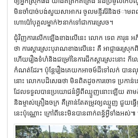
ឲ្យ​អ្នកស្រុកផង យ៉ាងគគ្រឹកគគ្រេង និង​ប្រមូល​​
មិនចាំ​បាច់​បង់សួយសាអាករ ចូលមន្ទីររ៉ែ​និង​ថ​ា
ហោប៉ៅបុគ្គលម្នាក់២នាក់ទៅជាការ​ស្រេច។
ជុំវិញការលើកឡើងខាងលើនេះ លោក ទេព ភារុន អភិបា
ថា ការស្តារស្រះបុរាណខាង​លើនេះ គឺ​ អាជ្ញាធរស្រុកព
ហើយរឿងទំហំនិងជម្រៅនៃការ​ជីកស្តារស្រះនោះ ក
កំណត់ដែរ។ ប៉ុន្តែរឿងគេយក​អាចម៍ដីទៅលក់ បាន
នោះ លោកបដិសេធថា មិនពិត​ដូច​ការចោទ ប្រកាន់នោ
ដែលទទួលបានប្រយោជន៌អ្វីពីឈ្មួញនោះឡើយ តាមកិច្ច
និងម្ចាស់​គ្រឿងចក្រ គឺគ្រាន់តែតម្រូវ​ឲ្យ​ឈ្មួញ​ ជួយធ្
នេះប៉ុណ្ណោះ ក្រៅពីនេះមិនបានពាក់ពន្ធ័អ្វីទាំងអស់