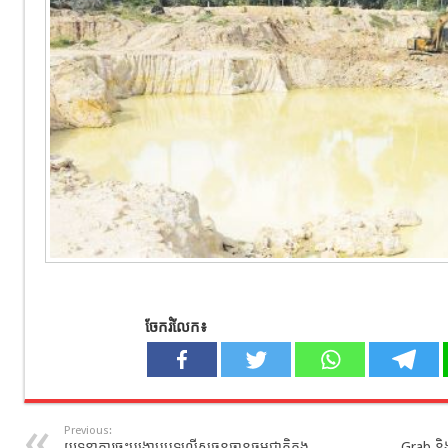
ចែករំលែក៖
Previous:
យុទ្ធនាការចុះបង្ក្រាបបទល្មើសធនធានធម្មជាតិក្នុង
Grab និ