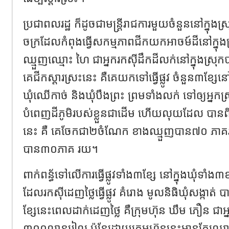
ប្រជាពលរដ្ឋ ក៏ដូចជាមន្រ្តីរាជការមួយចំនួននៅក្នុងស្
ចក្រដែលកំពុងធ្វើសកម្មភាពជីកយកអាចម៍ដីនៅក្នុង
ឈ្មួញឈ្មោះ ហៃ ជាអ្នករកស៊ីដឹកដីលក់នៅក្នុងស្រុ
គេជីកស្តារស្រះនេះ គឺគេយកទៅធ្វើផ្លូវ ចំនួន៣ខ្សែនៅក្
ឃុំ​ឈើកាច់ និងឃុំបឹងព្រះ ព្រមទាំងលក់ ទៅឲ្យអ្នកស្
បំពេញដីភូមិរបស់ខ្លួនជាដើម ហើយលុយដែល បានពីក
នេះ គឺ គេចែកជា​២ចំណែក ខាងឈ្មួញបាន៧០ ភាគរយ
បាន៣០ភាគ រយ។
ពាក់ពន្ធ័ទៅលើការធ្វើផ្លូវទាំង៣ខ្សែ នៅក្នុងឃុំទាំង
ដែលរកស៊ីដេញថ្លៃធ្វើផ្លូវ គំរោង មូលនិធិឃុំ​សង្កាត់ ប
ខ្សែនេះពេលដាក់ដេញថ្លៃ គឺក្រុមហ៊ុន ឃឹម ភឿន ជាអ្
៣០០​លានរៀល ប៉ុន្តែដោយក្រុមហ៊ុននេះមានតែឈ្មោះ អ