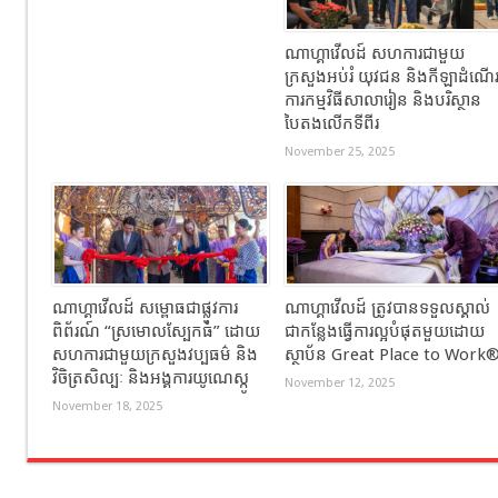
ណាហ្គាវើលដ៍ សហការជាមួយ
ក្រសួងអប់រំ យុវជន និងកីឡាដំណើ
ការកម្មវិធីសាលារៀន និងបរិស្ថាន
បៃតងលើកទីពីរ
November 25, 2025
ណាហ្គាវើលដ៍ សម្ពោធជាផ្លូវការ
ណាហ្គាវើលដ៍ ត្រូវបានទទួលស្គាល់
ពិព័រណ៍ “ស្រមោលស្បែកធំ” ដោយ
ជាកន្លែងធ្វើការល្អបំផុតមួយដោយ
សហការជាមួយក្រសួងវប្បធម៌ និង
ស្ថាប័ន Great Place to Work
វិចិត្រសិល្បៈ និងអង្គការយូណេស្កូ
November 12, 2025
November 18, 2025