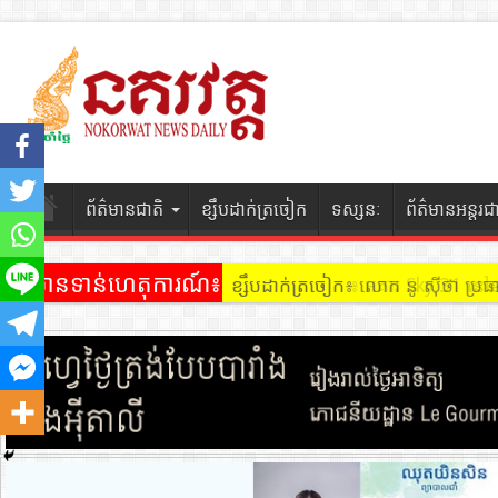
ព័ត៌មានជាតិ
ខ្សឹបដាក់ត្រចៀក
ទស្សនៈ
ព័ត៌មានអន្តរជ
ព័ត៌មានទាន់ហេតុការណ៍៖
ខ្សឹបដាក់ត្រចៀក ៖ អគារ Sky 31 នៅ