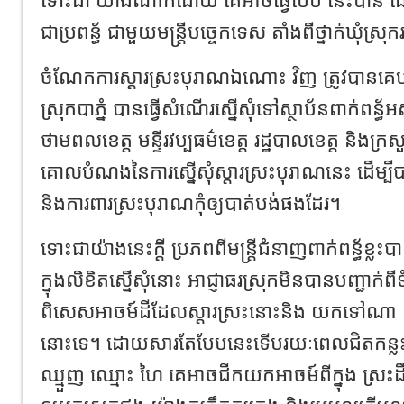
ជាប្រពន្ធ័ ជាមួយមន្រ្តីបច្ចេកទេស តាំងពីថ្នាក់ឃុំស្រ
ចំណែកការស្តារស្រះបុរាណឯណោះ វិញ ត្រូវបានគេបង្
ស្រុកបាភ្នំ បានធ្វើសំណើរស្នើសុំទៅស្ថាប័នពាក់ពន្ធ័អ
ថាមពលខេត្ត មន្ទីរវប្បធម៌ខេត្ត រដ្ឋបាល​ខេត្ត និងក
គោល​បំណងនៃការស្នើសុំស្តារស្រះបុរាណនេះ ដើម្បីប
និងការពារស្រះបុរាណកុំឲ្យបាត់បង់ផងដែរ។
ទោះជាយ៉ាងនេះក្តី ប្រភពពីមន្រ្តីជំនាញពាក់ពន្ធ័ខ្លះ
ក្នុងលិខិតស្នើសុំនោះ អាជ្ញាធរស្រុកមិនបានបញ្ជាក់ពី
ពិសេសអាចម៍ដីដែលស្តារស្រះនោះនិង យកទៅណា គឹមិ
នោះទេ។ ដោយសារតែបែបនេះទើបរយៈពេលជិតកន្លះខ
ឈ្មួញ ឈ្មោះ ហៃ គេអាចជីកយកអាចម៍​ពីក្នុង ស្រះ