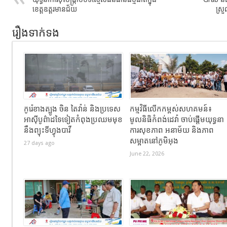
ខេត្តឧត្ដរមានជ័យ
ស្រ
រឿងទាក់ទង
កូរ៉េខាងត្បូង ចិន តៃវ៉ាន់ និងប្រទេស
កម្មវិធីលើកកម្ពស់សហគមន៍៖
អាស៊ីបូព៌ាដទៃទៀតកំពុងប្រឈមមុខ
មូលនិធិកំពង់ដេវ៉ា ចាប់ផ្តើមយុទ្ធនា
នឹងព្យុះទីហ្វុងបាវី
ការសុខភាព អនាម័យ និងភាព
សម្អាតនៅភូមិអុង
27 days ago
June 22, 2026