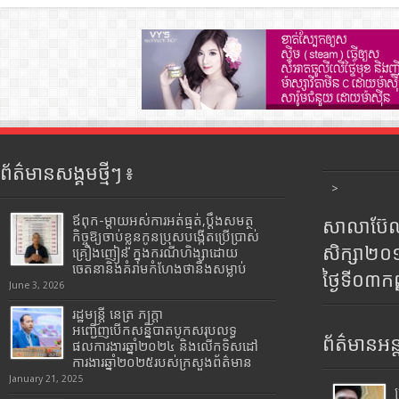
ព័ត៌មានសង្គមថ្មីៗ ៖
>
ឪពុក-ម្ដាយអស់ការអត់ធ្មត់,ប្ដឹងសមត្ថ
សាលាប៊ែលធ
កិច្ចឱ្យចាប់ខ្លួនកូនប្រុសបង្កើតប្រើប្រាស់
សិក្សា២
គ្រឿងញៀន ក្នុងករណីហិង្សាដោយ
ចេតនានិងគំរាមកំហែងថានឹងសម្លាប់
ថ្ងៃទី០៣ក
June 3, 2026
រដ្ឋមន្រ្តី​ នេត្រ​ ភក្ត្រា​
អញ្ជើញបើកសន្និបាតបូកសរុបលទ្ធ
ព័ត៌មានអន្
ផលការងារឆ្នាំ២០២៤ និងលើកទិសដៅ
ការងារឆ្នាំ២០២៥របស់​ក្រសួង​ព័ត៌មាន​
January 21, 2025