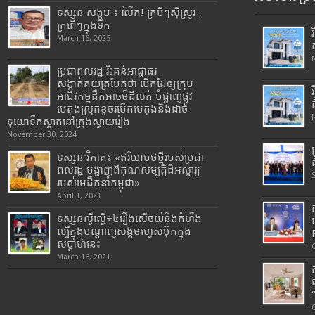
ទស្សនៈសង្គម ៖ រំលឹក! ក្របីៗស៊ីស្រូវ ,
ក្រពើៗក្នុងទឹក
March 16, 2025
ប្រជាពលរដ្ឋ រិះគន់អាជ្ញាធរ
សង្កាត់គយត្របែកថា បើកដៃឲ្យក្រុម
អាជីវកម្មដឹកអាចម៍ដីលក់ បំផ្លាញផ្លូវ
បេតុងស្រុតខូចរបើកបេតុងនិងដាច់
ទុយោទឹកស្អាតនៅក្រុងស្វាយរៀង
November 30, 2024
ទស្សនៈវិភាគ៖ «ឥរិយាបថថ្មីរបស់ប្រជា
ពលរដ្ឋ បង្ហាញពីគុណសម្បត្តិដ៏អស្ចារ្យ
របស់មេដឹកនាំកម្ពុជា»
April 1, 2021
ទស្សនល្ងីល្ងើ÷៤រឿងសើចយំនិងកំហឹង
ល្បីក្នុងបណ្តាញសង្គមហ្វេសប៊ុកក្នុង
សប្តាហ៍នេះ
March 16, 2021