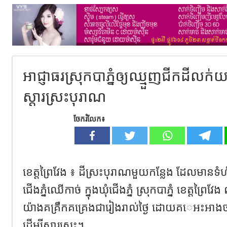
អាជ្ញាធរស្រុកបាភ្នំឲ្យឈ្មួញជីកដ
ស្តារស្រះបុរាណ
ចែករំលែក៖
ខេត្តព្រៃវែង ៖ ដីស្រះបុរាណមួយកន្លែង ដែលមានទំ
ជើងភ្នំឈើកាច់ ក្នុងឃុំជើងភ្នំ ស្រុកបាភ្នំ ខេត្តព្រ
យ៉ាងគគ្រឹកគគ្រេងជារៀងរាល់ថ្ងៃ ដោយ​គ​េអះអាងថា 
ដើម្បីស្តារស្រះ។