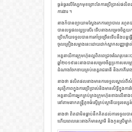
ធ្ងន់ធ្ងរលើស្បែកមុខព្រោះតែការប្រើប្រា
ការងារ ។
នាងក៏បានព្យាយាមស្វែងរកការព្យាបាល រហ
បានលទ្ធផលល្អប្រសើរ ទើបនាងសម្រេចចិត្តយក
ប្រើហើយទទួលបានការគាំទ្រច្រើនទើបនឹងបន្តធ្វ
ចូលគ្រឿងសម្អាងនេះដោយដាក់ស្លាកសញ្ញាផ្ទាល់
អគ្គនាយិការក្រុមហ៊ុនល្អពិតពេជ្រចរណៃរូបនេះ
ឆ្នាំ២០១៩នេះនាងបានសម្រេចចិត្តប្រកាសសម្ព
ដំណាងចែកចាយគ្រប់ខេត្តរាជធានី និងភាគីរោ
នាងថា ផលិតផលនាងមានការទទួលស្គាល់ពីសំណា
សុវត្ថិភាពក្នុងការប្រើប្រាស់និងមានសិទ្ធីក
អគ្គនាយិការអ្នកគ្រប់គ្រងក្រុមហ៊ុនខាងលើនាងបា
នៅតាមឆាកតន្ត្រីតូចធំស្ទើគ្រប់ស្ថានីយទូរទស្សន
នាងថា ពិតជាមិនធ្លាប់នឹកគិតដល់ការទទួលបានត
ហើយពេលនេះនាងក៏មានស្វាមី និងកូនស្រីម្នាក់