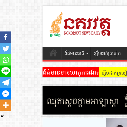
ព័ត៌មានជាតិ
ខ្សឹបដាក់ត្រចៀក
ព័ត៌មានទាន់ហេតុការណ៍៖
ខ្សឹបដាក់ត្រ
ខ្សឹបដាក់ត្រ