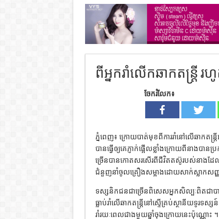
ពីអ្នករាំលើកឆាកតន្ត្រី 
ចែករំលែក៖
ភ្នំពេញ៖ ក្រោយបាត់មុខពីការរាំនៅលើឆាកតន្ត
បានធ្វើឲ្យគេភ្ញាក់ផ្អើលខ្លាំងក្រោយពីនាងបាន
ច្រើនបានកោតសរសើរពីជីវិតតស៊ូរបស់នាងដែលជម
ជំនួញនាំចូលគ្រឿងសម្អាងដោយសាក់ស្លាកសញ្ញាផ
ទស្សនិកជនជាច្រើនពិសេសអ្នកសិល្បៈពិតជាបានស
ធ្លាប់រាំលើឆាកតន្ត្រីនៅស្ទើគ្រប់ស្ថានីយទូរទ
រាំរយៈពេលជាងមួយឆ្នាំចុងក្រោយនេះប៉ុណ្ណោះ 