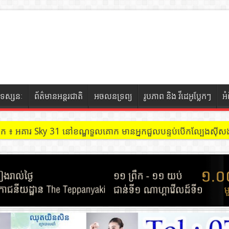
ទស្សនៈ
ព័ត៌មានអន្តរជាតិ
អចលនទ្រព្យ
រូបភាព និង វីដេអូប្លែកៗ
អ
ចៀក ៖ អគារ Sky 31 នៅខណ្ឌទួលគោក មានអ្នកជួលបន្ទប់បើកល្បែងសុីសង
ចៀក ៖ ដល់ករ ! ឈ្មួញដឹកឈើ១យប់ ជាង១០០ម៉ែត្រគូប ទៅជាង២០០ម៉ែត្រ 