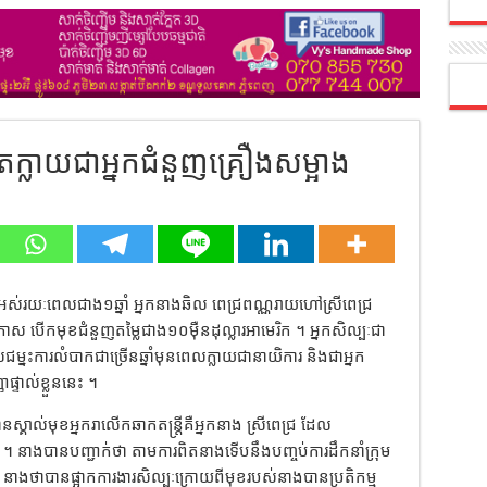
រហូតក្លាយជាអ្នកជំនួញគ្រឿងសម្អាង
្រីអស់រយៈពេលជាង១ឆ្នាំ អ្នកនាងឆិល ពេជ្រពណ្ណរាយហៅស្រីពេជ្រ
ប្រកាស បើកមុខជំនួញតម្លៃជាង១០ម៉ឺនដុល្លារអាមេរិក ។ អ្នកសិល្បៈជា
្នះការលំបាកជាច្រើនឆ្នាំមុនពេលក្លាយជានាយិការ និងជាអ្នក
្ទាល់ខ្លួននេះ ។
្គាល់មុខអ្នករាលើកឆាកតន្ត្រីគឺអ្នកនាង ស្រីពេជ្រ ដែល
ស្សន៍ ។ នាងបានបញ្ជាក់ថា តាមការពិតនាងទើបនឹងបញ្ចប់ការដឹកនាំក្រុម
។ នាងថាបានផ្អាកការងារសិល្បៈក្រោយពីមុខរបស់នាងបានប្រតិកម្ម