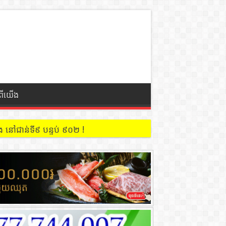
ំពីយើង
 នៅជាន់ទី៩ បន្ទប់ ៩០២ !
ពីខេត្តរតនគិរី ឆ្លងទៅវៀតណាមតាមច្រករបៀង ភុឡំ ស្រុកអូរយ៉ាដាវ