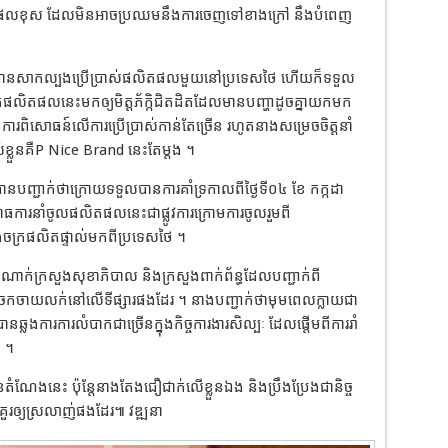
ស់ផលិតផលខុស ដែលមិនអាចប្រឈមនឹងការចេញទៅខាងក្រៅ នឹងបំពេញ
ូតបានសាកល្បងប្រើប្រាស់ផលិតផលមួយនៅប្រទេសថៃ ហើយក៏ទទួល
ផលិតផលនេះមកឲ្យមិត្តភ័ក្កិជិតដិតដែលមានបញ្ហាដូចគ្នាយកមក
ើការពិសោធន៍លើការប្រើប្រាស់កាន់តែច្រើន រហូតនាងសម្រេចចិត្តនាំ
ខ្លួនគឺP Nice Brand នេះតែម្តង ។
បានបញ្ជាក់ថាក្រោយទទួលបានការគាំទ្រកាលពីថ្ងៃទី០៤ ខែ កក្កដា
ោធការនាំចូលផលិតផលនេះជាផ្លូវការក្រោមការចូលរួមពី
ងចក្រផលិតផ្ទាល់មកពីប្រទេសថៃ ។
ក់ក្រសួងសុខាភិបាល និងក្រសួងពាក់ព័ន្ធដែលបញ្ជាក់ពី
្នុងការចែកចាយលក់នៅលើទីផ្សារផងដែរ ។ នាងបញ្ជាក់ថាមុមពេលក្លាយជា
នឆ្លងការការលំបាកជាច្រើនក្នុងកិច្ចការងារសិល្បៈ ដែលផ្តើមពីការរាំ
៍ ។
ំណែងនេះ ប៉ុន្តែនាងតែងជឿជាក់លើខ្លួនឯង និងប្រឹងប្រែងជានិច្ច
គួរឲ្យស្រលាញ់ផងដែរ៕ វឌ្ឍនា